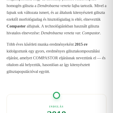
homogén giliszta a
Dendrobaena veneta
fajba tartozik. Mivel a
fajnak sok változata ismert, és az általunk kitenyésztett giliszta
ezektől morfológiailag és hisztológiailag is eltér, elneveztük
Compastor
alfajnak. A technológiánkban használt giliszta
hivatalos elnevezése:
Dendrobaena veneta var. Compastor
.
Több éves kísérleti munka eredményeként
2015-re
kidolgoztunk egy gyors, eredményes gilisztakomposztálási
eljárást, amelyet COMPASTOR eljárásnak neveztünk el — és
oltalom alá helyeztük, hasonlóan az így kitenyésztett
gilisztapopulációval együtt.
INDULÁS