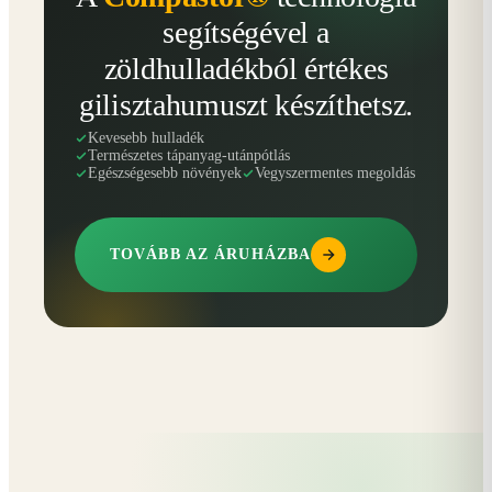
segítségével a
zöldhulladékból értékes
gilisztahumuszt készíthetsz.
Kevesebb hulladék
Természetes tápanyag-utánpótlás
Egészségesebb növények
Vegyszermentes megoldás
TOVÁBB AZ ÁRUHÁZBA