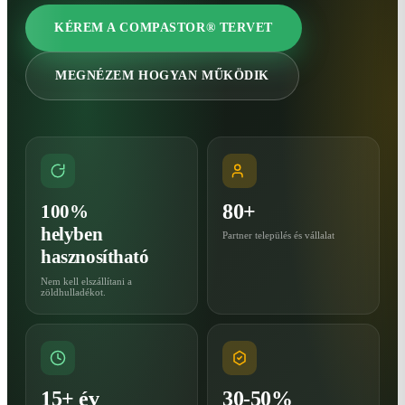
KÉREM A COMPASTOR® TERVET
MEGNÉZEM HOGYAN MŰKÖDIK
80+
100%
helyben
Partner település és vállalat
hasznosítható
Nem kell elszállítani a
zöldhulladékot.
15+ év
30-50%