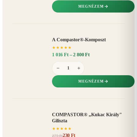
MEGNÉZEM
A Compastor®-Komposzt
AKÁR
★
★
★
★
★
15%
−
1 016 Ft – 2 800 Ft
−
+
MEGNÉZEM
COMPASTOR® „Kukac Király"
AKCIÓ
Giliszta
16%
−
★
★
★
★
★
230 Ft
275 Ft