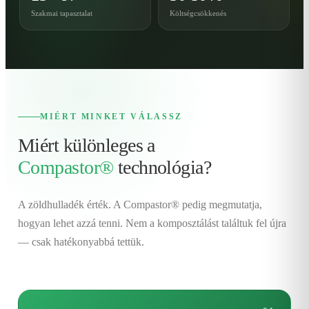
Szakmai tapasztalat
Költségcsökkenés
MIÉRT MINKET VÁLASSZ
Miért különleges a
Compastor®
technológia?
A zöldhulladék érték. A Compastor® pedig megmutatja,
hogyan lehet azzá tenni. Nem a komposztálást találtuk fel újra
— csak hatékonyabbá tettük.