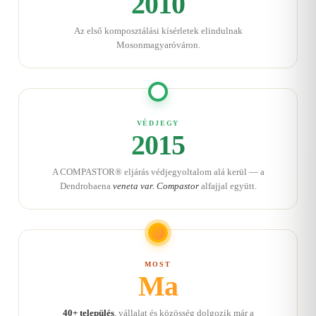
2010
Az első komposztálási kísérletek elindulnak
Mosonmagyaróváron.
VÉDJEGY
2015
A COMPASTOR® eljárás védjegyoltalom alá kerül — a
Dendrobaena
veneta var. Compastor
alfajjal együtt.
MOST
Ma
40+ település
, vállalat és közösség dolgozik már a