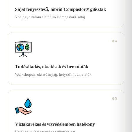
Saját tenyésztésű, hibrid Compastor® giliszták
Védjegyoltalom alatt álló Compastor® alfaj
04
Tudásátadás, oktatások és bemutatók
Workshopok, oktatóanyag, helyszíni bemutatók
05
Víztakarékos és vízvédelemben hatékony
Hatékony vízmegtartás és vízvédelem