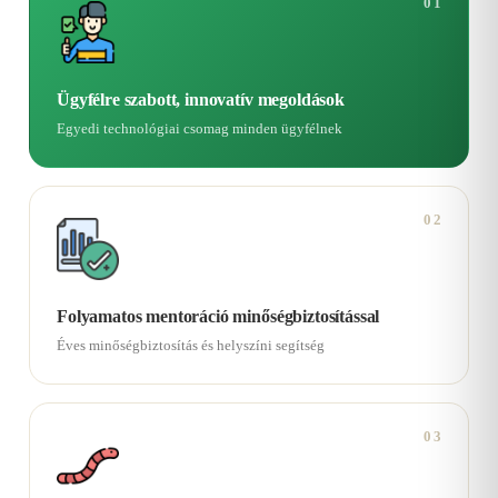
01
Ügyfélre szabott, innovatív megoldások
Egyedi technológiai csomag minden ügyfélnek
02
Folyamatos mentoráció minőségbiztosítással
Éves minőségbiztosítás és helyszíni segítség
03