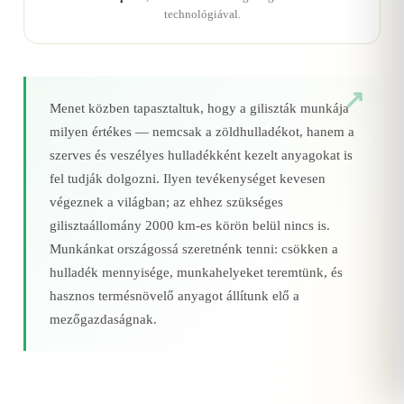
technológiával.
Menet közben tapasztaltuk, hogy a giliszták munkája
milyen értékes — nemcsak a zöldhulladékot, hanem a
szerves és veszélyes hulladékként kezelt anyagokat is
fel tudják dolgozni. Ilyen tevékenységet kevesen
végeznek a világban; az ehhez szükséges
gilisztaállomány 2000 km‑es körön belül nincs is.
Munkánkat országossá szeretnénk tenni: csökken a
hulladék mennyisége, munkahelyeket teremtünk, és
hasznos termésnövelő anyagot állítunk elő a
mezőgazdaságnak.