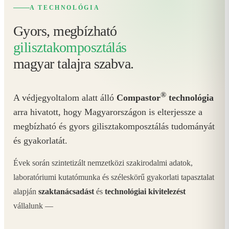
A TECHNOLÓGIA
Gyors, megbízható
gilisztakomposztálás
magyar talajra szabva.
®
A védjegyoltalom alatt álló
Compastor
technológia
arra hivatott, hogy Magyarországon is elterjessze a
megbízható és gyors gilisztakomposztálás tudományát
és gyakorlatát.
Évek során szintetizált nemzetközi szakirodalmi adatok,
laboratóriumi kutatómunka és széleskörű gyakorlati tapasztalat
alapján
szaktanácsadást
és
technológiai kivitelezést
vállalunk —