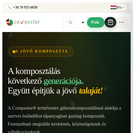
+36 70 935 6050
HU
Fiók
A JÖVŐ KOMPOSZTJA
A komposztálás
következő
generációja.
Együtt építjük
a jövő
talaját!
A Compastor® természetes gilisztakomposztálással alakítja a
szerves hulladékot tápanyagban gazdag komposzttá.
Fenntartható megoldás kerteknek, közösségeknek és
vállalkozásoknak.