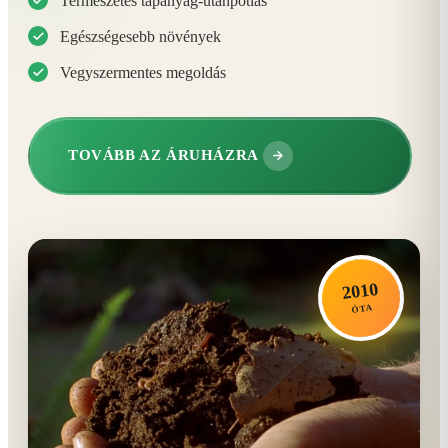
Természetes tápanyag-utánpótlás
Egészségesebb növények
Vegyszermentes megoldás
TOVÁBB AZ ÁRUHÁZRA
2010
ÓTA