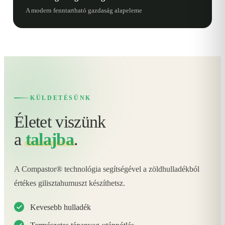
A modern fenntartható gazdaság alapeleme
KÜLDETÉSÜNK
Életet viszünk
a
talajba
.
A Compastor® technológia segítségével a zöldhulladékból
értékes gilisztahumuszt készíthetsz.
Kevesebb hulladék