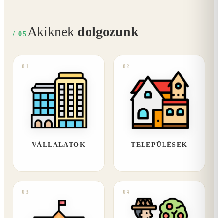
Akiknek
dolgozunk
/ 05
01
02
VÁLLALATOK
TELEPÜLÉSEK
03
04