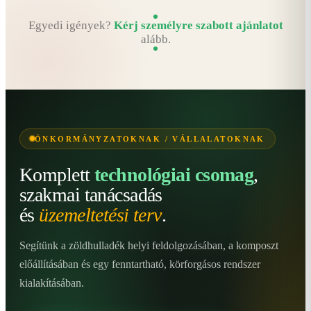
Egyedi igények?
Kérj személyre szabott ajánlatot
alább.
ÖNKORMÁNYZATOKNAK / VÁLLALATOKNAK
Komplett
technológiai csomag
,
szakmai tanácsadás
és
üzemeltetési terv
.
Segítünk a zöldhulladék helyi feldolgozásában, a komposzt
előállításában és egy fenntartható, körforgásos rendszer
kialakításában.