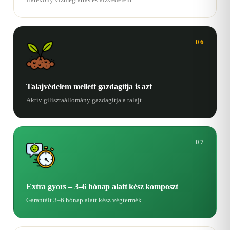
06
Talajvédelem mellett gazdagítja is azt
Aktív gilisztaállomány gazdagítja a talajt
07
Extra gyors – 3–6 hónap alatt kész komposzt
Garantált 3–6 hónap alatt kész végtermék