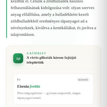
kezdtük el. Célunk a zöldhulladék hasznos
felhasználásának kidolgozása volt: olyan szerves
anyag előállítása, amely a hulladékként kezelt
zöldhulladékból eredményes tápanyagot ad a
növényeknek, kiváltva a kemikáliákat, és javítva a
talajromláson.
A KÍSÉRLET
A vörös giliszták három fajtáját
telepítettük
01
kistestű
Eisenia
foetida
Piros trágyagiliszta — gyorsan szaporodó, magas
tápanyagot termel.