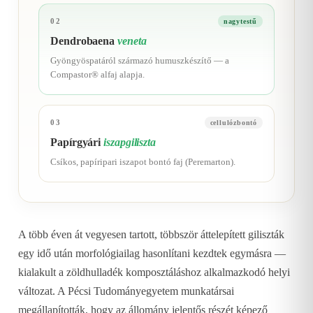
02
nagytestű
Dendrobaena
veneta
Gyöngyöspatáról származó humuszkészítő — a
Compastor® alfaj alapja.
03
cellulózbontó
Papírgyári
iszapgiliszta
Csíkos, papíripari iszapot bontó faj (Peremarton).
A több éven át vegyesen tartott, többször áttelepített giliszták
egy idő után morfológiailag hasonlítani kezdtek egymásra —
kialakult a zöldhulladék komposztáláshoz alkalmazkodó helyi
változat. A Pécsi Tudományegyetem munkatársai
megállapították, hogy az állomány jelentős részét képező