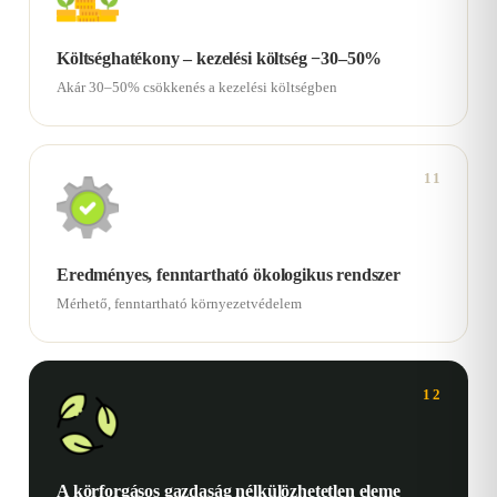
Költséghatékony – kezelési költség −30–50%
Akár 30–50% csökkenés a kezelési költségben
11
Eredményes, fenntartható ökologikus rendszer
Mérhető, fenntartható környezetvédelem
12
A körforgásos gazdaság nélkülözhetetlen eleme