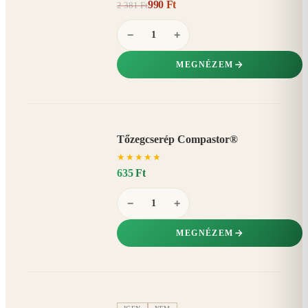
990 Ft
2 381 Ft
58%
−
−
+
MEGNÉZEM
Tőzegcserép Compastor®
★
★
★
★
★
635 Ft
−
+
MEGNÉZEM