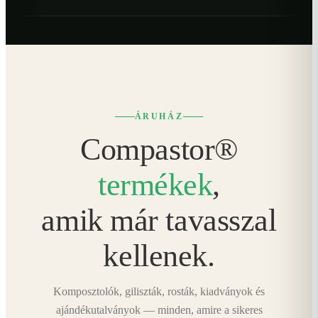
ÁRUHÁZ
Compastor®
termékek
,
amik már tavasszal
kellenek.
Komposztolók, giliszták, rosták, kiadványok és
ajándékutalványok — minden, amire a sikeres