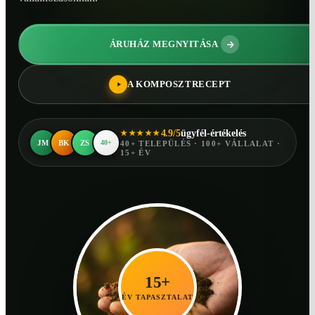
ÁRUHÁZ MEGNYITÁSA
A KOMPOSZTRECEPT
4.9/5
ügyfél-értékelés
★★★★★
JM
BK
ZS
40+
40+ TELEPÜLÉS · 100+ VÁLLALAT ·
15+ ÉV
15+
ÉV TAPASZTALAT