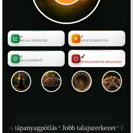
✓
✓
MAGAS TÁPÉRTÉK
VEGYSZERMENTES
✓
✓
TALAJERŐSÍTŐ
FENNTARTHATÓ MEGOLDÁS
✦
✦
tlás
Jobb talajszerkezet
Egészségesebb növ