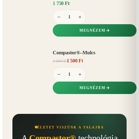
1 750 Ft
−
+
MEGNÉZEM
Compastor®–Mulcs
AKCIÓ
1 500 Ft
2 000 Ft
25%
−
−
+
MEGNÉZEM
ÉLETET VISZÜNK A TALAJBA
A
Compastor®
technológia