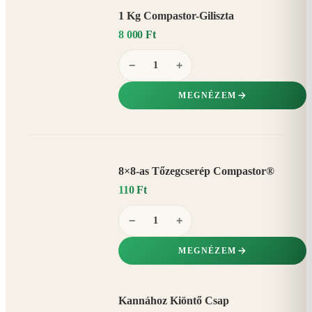
1 Kg Compastor-Giliszta
8 000 Ft
−
+
MEGNÉZEM
8×8-as Tőzegcserép Compastor®
110 Ft
−
+
MEGNÉZEM
Kannához Kiöntő Csap