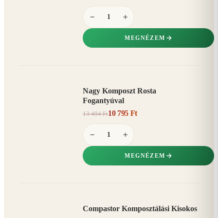
−
+
MEGNÉZEM
Nagy Komposzt Rosta
AKCIÓ
Fogantyúval
20%
−
10 795 Ft
13 494 Ft
−
+
MEGNÉZEM
Compastor Komposztálási Kisokos
AKCIÓ