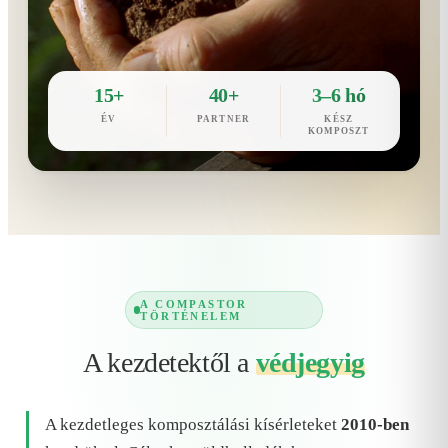
15+
40+
3–6 hó
ÉV
PARTNER
KÉSZ
KOMPOSZT
A COMPASTOR
TÖRTÉNELEM
A kezdetektől a
védjegyig
A kezdetleges komposztálási kísérleteket
2010-ben