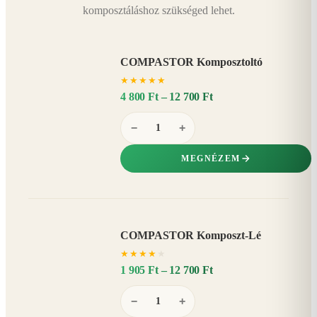
komposztáláshoz szükséged lehet.
COMPASTOR Komposztoltó
★
★
★
★
★
4 800 Ft – 12 700 Ft
−
+
MEGNÉZEM
COMPASTOR Komposzt-Lé
AKÁR
★
★
★
★
★
20%
−
1 905 Ft – 12 700 Ft
−
+