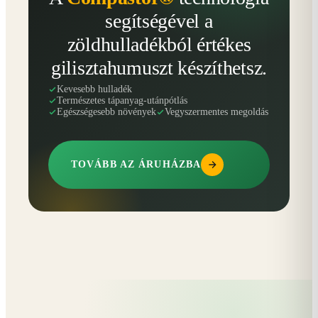
segítségével a
zöldhulladékból értékes
gilisztahumuszt készíthetsz.
Kevesebb hulladék
Természetes tápanyag-utánpótlás
Egészségesebb növények
Vegyszermentes megoldás
TOVÁBB AZ ÁRUHÁZBA