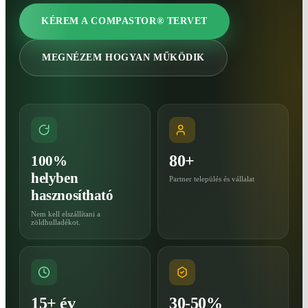
KÉREM A COMPASTOR® TERVET
MEGNÉZEM HOGYAN MŰKÖDIK
80+
100%
helyben
Partner település és vállalat
hasznosítható
Nem kell elszállítani a
zöldhulladékot.
15+ év
30-50%