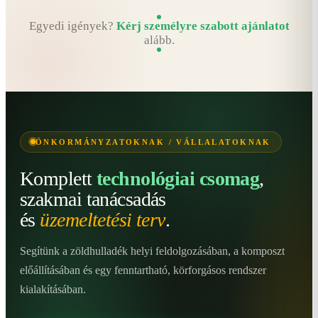
Egyedi igények?
Kérj személyre szabott ajánlatot
alább.
ÖNKORMÁNYZATOKNAK / VÁLLALATOKNAK
Komplett
technológiai csomag
,
szakmai tanácsadás
és
üzemeltetési terv
.
Segítünk a zöldhulladék helyi feldolgozásában, a komposzt
előállításában és egy fenntartható, körforgásos rendszer
kialakításában.