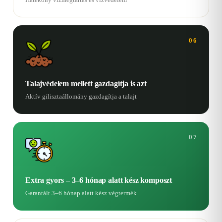
06
Talajvédelem mellett gazdagítja is azt
Aktív gilisztaállomány gazdagítja a talajt
07
Extra gyors – 3–6 hónap alatt kész komposzt
Garantált 3–6 hónap alatt kész végtermék