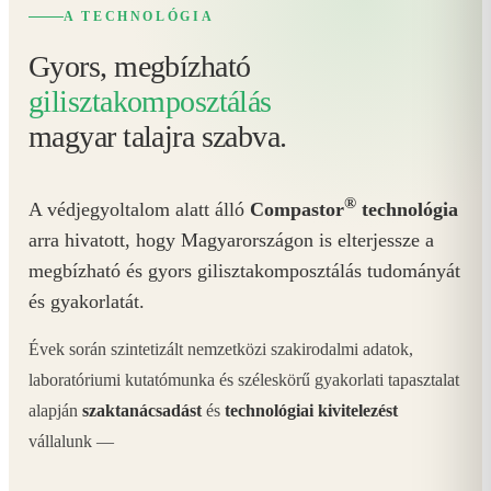
A TECHNOLÓGIA
Gyors, megbízható
gilisztakomposztálás
magyar talajra szabva.
®
A védjegyoltalom alatt álló
Compastor
technológia
arra hivatott, hogy Magyarországon is elterjessze a
megbízható és gyors gilisztakomposztálás tudományát
és gyakorlatát.
Évek során szintetizált nemzetközi szakirodalmi adatok,
laboratóriumi kutatómunka és széleskörű gyakorlati tapasztalat
alapján
szaktanácsadást
és
technológiai kivitelezést
vállalunk —