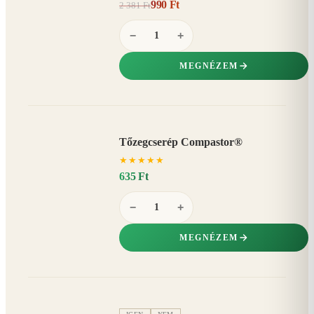
990 Ft
2 381 Ft
58%
−
−
+
MEGNÉZEM
Tőzegcserép Compastor®
★
★
★
★
★
635 Ft
−
+
MEGNÉZEM