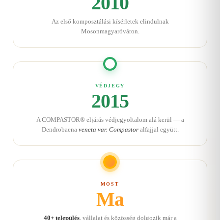
2010
Az első komposztálási kísérletek elindulnak
Mosonmagyaróváron.
VÉDJEGY
2015
A COMPASTOR® eljárás védjegyoltalom alá kerül — a
Dendrobaena
veneta var. Compastor
alfajjal együtt.
MOST
Ma
40+ település
, vállalat és közösség dolgozik már a