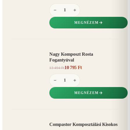
−
+
MEGNÉZEM
Nagy Komposzt Rosta
AKCIÓ
Fogantyúval
20%
−
10 795 Ft
13 494 Ft
−
+
MEGNÉZEM
Compastor Komposztálási Kisokos
AKCIÓ