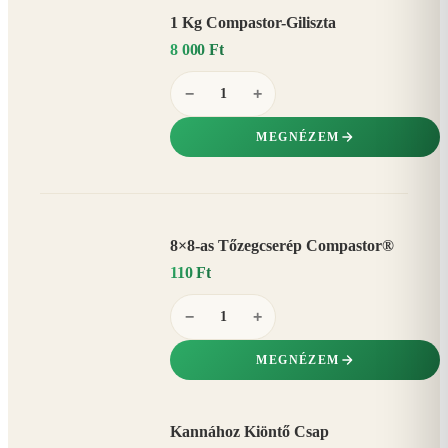
1 Kg Compastor-Giliszta
8 000 Ft
−
+
MEGNÉZEM
8×8-as Tőzegcserép Compastor®
110 Ft
−
+
MEGNÉZEM
Kannához Kiöntő Csap