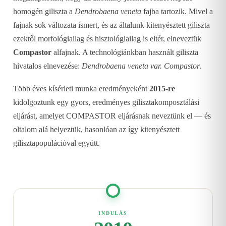
homogén giliszta a
Dendrobaena veneta
fajba tartozik. Mivel a
fajnak sok változata ismert, és az általunk kitenyésztett giliszta
ezektől morfológiailag és hisztológiailag is eltér, elneveztük
Compastor
alfajnak. A technológiánkban használt giliszta
hivatalos elnevezése:
Dendrobaena veneta var. Compastor
.
Több éves kísérleti munka eredményeként
2015-re
kidolgoztunk egy gyors, eredményes gilisztakomposztálási
eljárást, amelyet COMPASTOR eljárásnak neveztünk el — és
oltalom alá helyeztük, hasonlóan az így kitenyésztett
gilisztapopulációval együtt.
INDULÁS