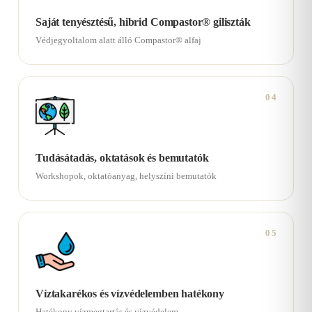
Saját tenyésztésű, hibrid Compastor® giliszták
Védjegyoltalom alatt álló Compastor® alfaj
04
Tudásátadás, oktatások és bemutatók
Workshopok, oktatóanyag, helyszíni bemutatók
05
Víztakarékos és vízvédelemben hatékony
Hatékony vízmegtartás és vízvédelem