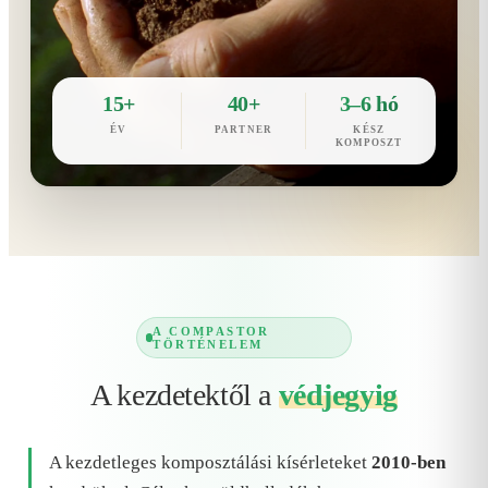
15+
40+
3–6 hó
ÉV
PARTNER
KÉSZ
KOMPOSZT
A COMPASTOR
TÖRTÉNELEM
A kezdetektől a
védjegyig
A kezdetleges komposztálási kísérleteket
2010-ben