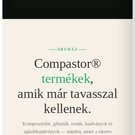
ÁRUHÁZ
Compastor®
termékek
,
amik már tavasszal
kellenek.
Komposztolók, giliszták, rosták, kiadványok és
ajándékutalványok — minden, amire a sikeres