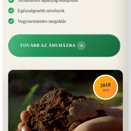
Természetes tápanyag-utánpótlás
Egészségesebb növények
Vegyszermentes megoldás
TOVÁBB AZ ÁRUHÁZRA
2010
ÓTA