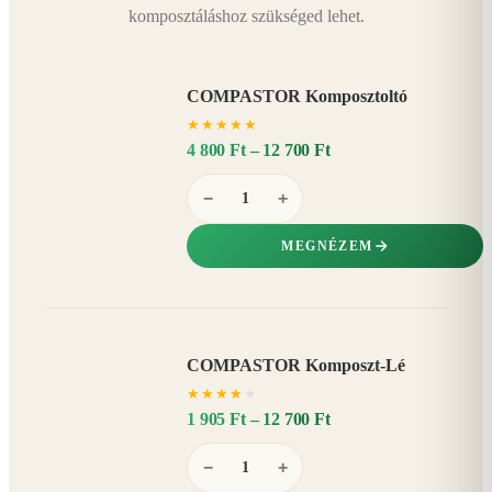
komposztáláshoz szükséged lehet.
COMPASTOR Komposztoltó
★
★
★
★
★
4 800 Ft – 12 700 Ft
−
+
MEGNÉZEM
COMPASTOR Komposzt-Lé
AKÁR
★
★
★
★
★
20%
−
1 905 Ft – 12 700 Ft
−
+