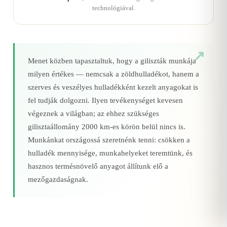
technológiával.
Menet közben tapasztaltuk, hogy a giliszták munkája
milyen értékes — nemcsak a zöldhulladékot, hanem a
szerves és veszélyes hulladékként kezelt anyagokat is
fel tudják dolgozni. Ilyen tevékenységet kevesen
végeznek a világban; az ehhez szükséges
gilisztaállomány 2000 km‑es körön belül nincs is.
Munkánkat országossá szeretnénk tenni: csökken a
hulladék mennyisége, munkahelyeket teremtünk, és
hasznos termésnövelő anyagot állítunk elő a
mezőgazdaságnak.