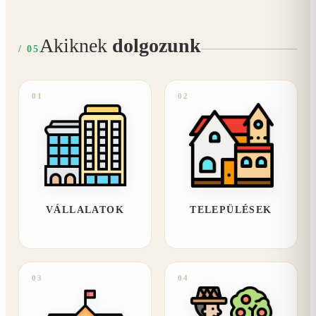
Akiknek
dolgozunk
/ 05
01
02
VÁLLALATOK
TELEPÜLÉSEK
03
04