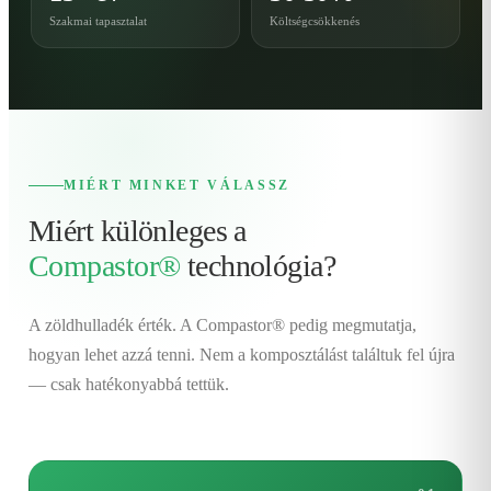
Szakmai tapasztalat
Költségcsökkenés
MIÉRT MINKET VÁLASSZ
Miért különleges a
Compastor®
technológia?
A zöldhulladék érték. A Compastor® pedig megmutatja,
hogyan lehet azzá tenni. Nem a komposztálást találtuk fel újra
— csak hatékonyabbá tettük.