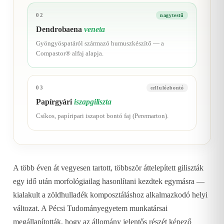
02
nagytestű
Dendrobaena
veneta
Gyöngyöspatáról származó humuszkészítő — a
Compastor® alfaj alapja.
03
cellulózbontó
Papírgyári
iszapgiliszta
Csíkos, papíripari iszapot bontó faj (Peremarton).
A több éven át vegyesen tartott, többször áttelepített giliszták
egy idő után morfológiailag hasonlítani kezdtek egymásra —
kialakult a zöldhulladék komposztáláshoz alkalmazkodó helyi
változat. A Pécsi Tudományegyetem munkatársai
megállapították, hogy az állomány jelentős részét képező