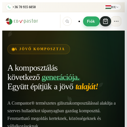
+36 70 935 6050
HU
Fiók
A JÖVŐ KOMPOSZTJA
A komposztálás
következő
generációja.
Együtt építjük
a jövő
talaját!
A Compastor® természetes gilisztakomposztálással alakítja a
szerves hulladékot tápanyagban gazdag komposzttá.
Fenntartható megoldás kerteknek, közösségeknek és
vállalkozásoknak.