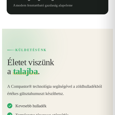
A modern fenntartható gazdaság alapeleme
KÜLDETÉSÜNK
Életet viszünk
a
talajba
.
A Compastor® technológia segítségével a zöldhulladékból
értékes gilisztahumuszt készíthetsz.
Kevesebb hulladék