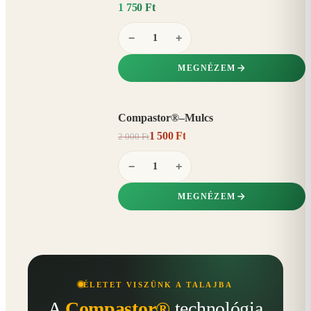
1 750 Ft
−
+
MEGNÉZEM
Compastor®–Mulcs
AKCIÓ
1 500 Ft
2 000 Ft
25%
−
−
+
MEGNÉZEM
ÉLETET VISZÜNK A TALAJBA
A
Compastor®
technológia