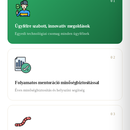
01
Ügyfélre szabott, innovatív megoldások
Egyedi technológiai csomag minden ügyfélnek
02
Folyamatos mentoráció minőségbiztosítással
Éves minőségbiztosítás és helyszíni segítség
03