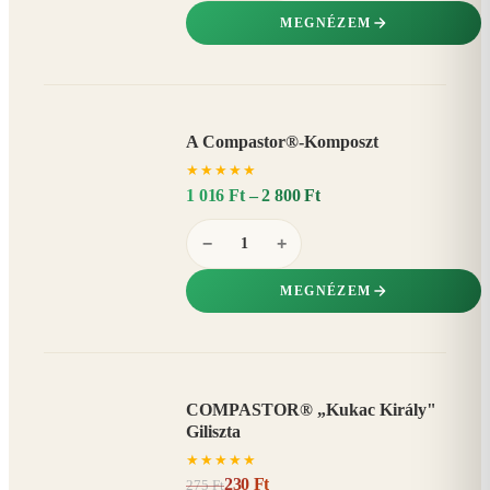
MEGNÉZEM
A Compastor®-Komposzt
AKÁR
★
★
★
★
★
15%
−
1 016 Ft – 2 800 Ft
−
+
MEGNÉZEM
COMPASTOR® „Kukac Király"
AKCIÓ
Giliszta
16%
−
★
★
★
★
★
230 Ft
275 Ft