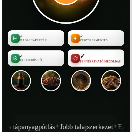
✓
✓
MAGAS TÁPÉRTÉK
VEGYSZERMENTES
✓
✓
TALAJERŐSÍTŐ
FENNTARTHATÓ MEGOLDÁS
✦
✦
tlás
Jobb talajszerkezet
Egészségesebb növ