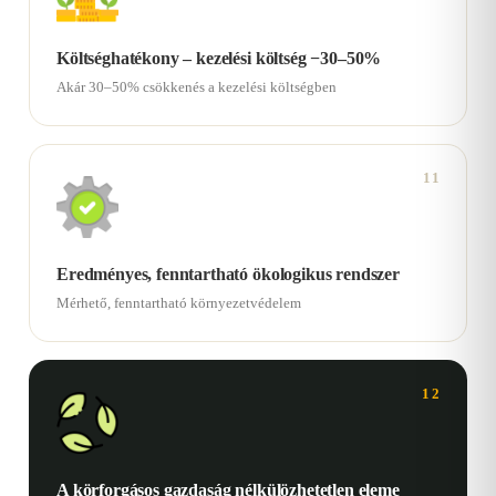
Költséghatékony – kezelési költség −30–50%
Akár 30–50% csökkenés a kezelési költségben
11
Eredményes, fenntartható ökologikus rendszer
Mérhető, fenntartható környezetvédelem
12
A körforgásos gazdaság nélkülözhetetlen eleme