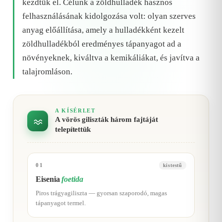
kezdtük el. Célunk a zöldhulladék hasznos
felhasználásának kidolgozása volt: olyan szerves
anyag előállítása, amely a hulladékként kezelt
zöldhulladékból eredményes tápanyagot ad a
növényeknek, kiváltva a kemikáliákat, és javítva a
talajromláson.
A KÍSÉRLET
A vörös giliszták három fajtáját
telepítettük
01
kistestű
Eisenia
foetida
Piros trágyagiliszta — gyorsan szaporodó, magas
tápanyagot termel.