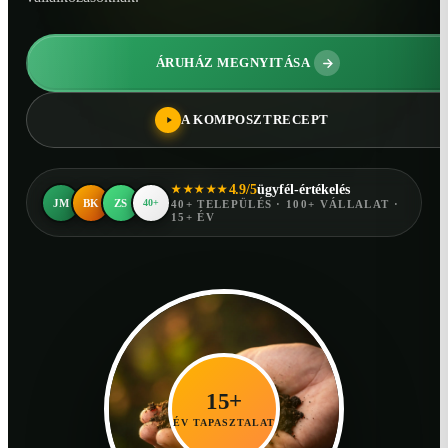
ÁRUHÁZ MEGNYITÁSA
A KOMPOSZTRECEPT
4.9/5
ügyfél-értékelés
★★★★★
JM
BK
ZS
40+
40+ TELEPÜLÉS · 100+ VÁLLALAT ·
15+ ÉV
15+
ÉV TAPASZTALAT