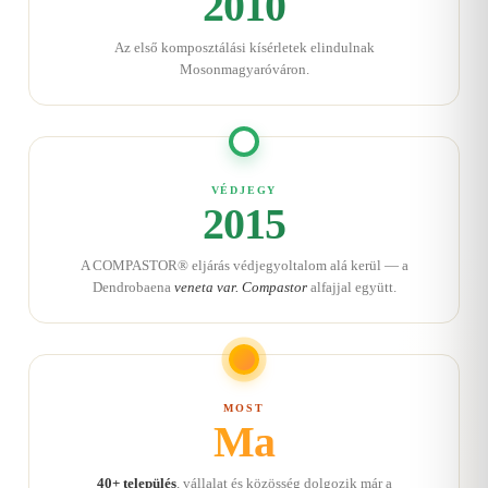
2010
Az első komposztálási kísérletek elindulnak
Mosonmagyaróváron.
VÉDJEGY
2015
A COMPASTOR® eljárás védjegyoltalom alá kerül — a
Dendrobaena
veneta var. Compastor
alfajjal együtt.
MOST
Ma
40+ település
, vállalat és közösség dolgozik már a