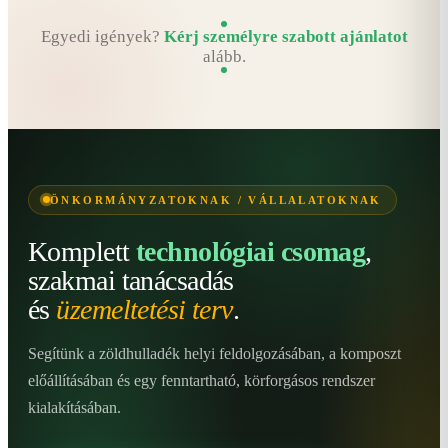
Egyedi igények?
Kérj személyre szabott ajánlatot
alább.
ÖNKORMÁNYZATOKNAK / VÁLLALATOKNAK
Komplett
technológiai csomag
,
szakmai tanácsadás
és
üzemeltetési terv
.
Segítünk a zöldhulladék helyi feldolgozásában, a komposzt
előállításában és egy fenntartható, körforgásos rendszer
kialakításában.