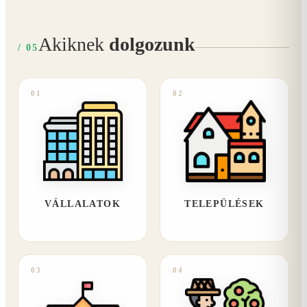
Akiknek
dolgozunk
/ 05
01
02
VÁLLALATOK
TELEPÜLÉSEK
03
04