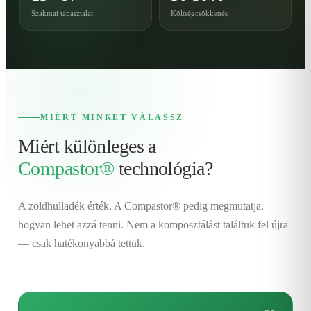
Szakmai tapasztalat
Költségcsökkenés
MIÉRT MINKET VÁLASSZ
Miért különleges a
Compastor®
technológia?
A zöldhulladék érték. A Compastor® pedig megmutatja,
hogyan lehet azzá tenni. Nem a komposztálást találtuk fel újra
— csak hatékonyabbá tettük.