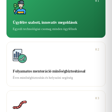
01
Ügyfélre szabott, innovatív megoldások
Egyedi technológiai csomag minden ügyfélnek
02
Folyamatos mentoráció minőségbiztosítással
Éves minőségbiztosítás és helyszíni segítség
03