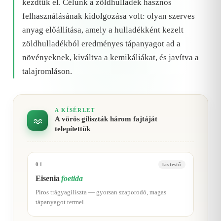
kezdtük el. Célunk a zöldhulladék hasznos
felhasználásának kidolgozása volt: olyan szerves
anyag előállítása, amely a hulladékként kezelt
zöldhulladékból eredményes tápanyagot ad a
növényeknek, kiváltva a kemikáliákat, és javítva a
talajromláson.
A KÍSÉRLET
A vörös giliszták három fajtáját
telepítettük
01
kistestű
Eisenia
foetida
Piros trágyagiliszta — gyorsan szaporodó, magas
tápanyagot termel.