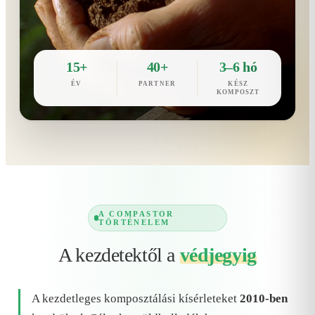
15+
40+
3–6 hó
ÉV
PARTNER
KÉSZ
KOMPOSZT
A COMPASTOR
TÖRTÉNELEM
A kezdetektől a
védjegyig
A kezdetleges komposztálási kísérleteket
2010-ben