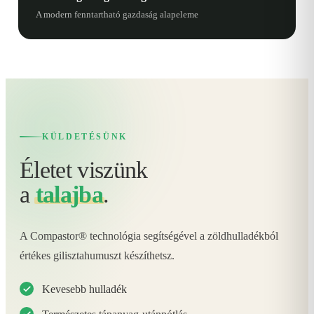
A modern fenntartható gazdaság alapeleme
KÜLDETÉSÜNK
Életet viszünk
a
talajba
.
A Compastor® technológia segítségével a zöldhulladékból
értékes gilisztahumuszt készíthetsz.
Kevesebb hulladék