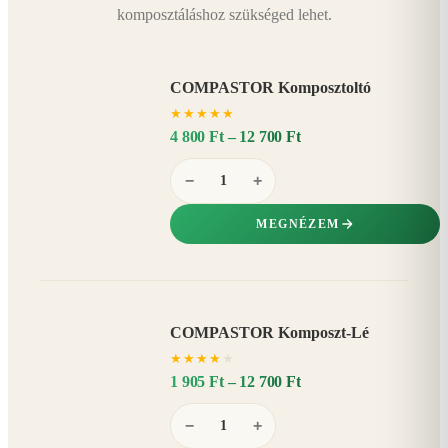
komposztáláshoz szükséged lehet.
COMPASTOR Komposztoltó
★
★
★
★
★
4 800 Ft – 12 700 Ft
−
+
MEGNÉZEM
COMPASTOR Komposzt-Lé
AKÁR
★
★
★
★
★
20%
−
1 905 Ft – 12 700 Ft
−
+