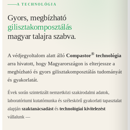
A TECHNOLÓGIA
Gyors, megbízható
gilisztakomposztálás
magyar talajra szabva.
®
A védjegyoltalom alatt álló
Compastor
technológia
arra hivatott, hogy Magyarországon is elterjessze a
megbízható és gyors gilisztakomposztálás tudományát
és gyakorlatát.
Évek során szintetizált nemzetközi szakirodalmi adatok,
laboratóriumi kutatómunka és széleskörű gyakorlati tapasztalat
alapján
szaktanácsadást
és
technológiai kivitelezést
vállalunk —