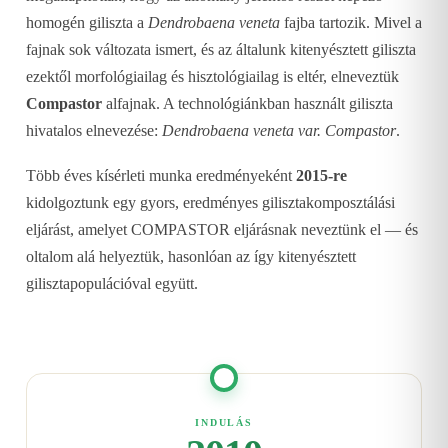
homogén giliszta a
Dendrobaena veneta
fajba tartozik. Mivel a
fajnak sok változata ismert, és az általunk kitenyésztett giliszta
ezektől morfológiailag és hisztológiailag is eltér, elneveztük
Compastor
alfajnak. A technológiánkban használt giliszta
hivatalos elnevezése:
Dendrobaena veneta var. Compastor
.
Több éves kísérleti munka eredményeként
2015-re
kidolgoztunk egy gyors, eredményes gilisztakomposztálási
eljárást, amelyet COMPASTOR eljárásnak neveztünk el — és
oltalom alá helyeztük, hasonlóan az így kitenyésztett
gilisztapopulációval együtt.
INDULÁS