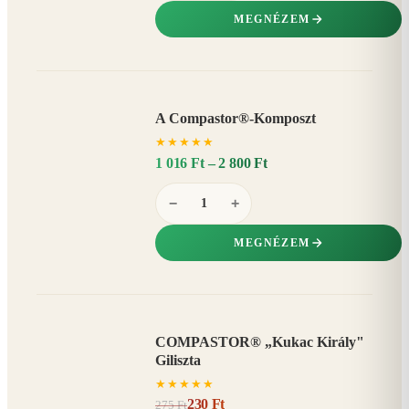
MEGNÉZEM
A Compastor®-Komposzt
AKÁR
★
★
★
★
★
15%
−
1 016 Ft – 2 800 Ft
−
+
MEGNÉZEM
COMPASTOR® „Kukac Király"
AKCIÓ
Giliszta
16%
−
★
★
★
★
★
230 Ft
275 Ft