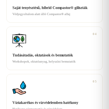
Saját tenyésztésű, hibrid Compastor® giliszták
Védjegyoltalom alatt álló Compastor® alfaj
04
Tudásátadás, oktatások és bemutatók
Workshopok, oktatóanyag, helyszíni bemutatók
05
Víztakarékos és vízvédelemben hatékony
Hatékony vízmegtartás és vízvédelem