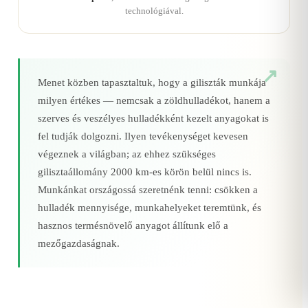
technológiával.
Menet közben tapasztaltuk, hogy a giliszták munkája
milyen értékes — nemcsak a zöldhulladékot, hanem a
szerves és veszélyes hulladékként kezelt anyagokat is
fel tudják dolgozni. Ilyen tevékenységet kevesen
végeznek a világban; az ehhez szükséges
gilisztaállomány 2000 km‑es körön belül nincs is.
Munkánkat országossá szeretnénk tenni: csökken a
hulladék mennyisége, munkahelyeket teremtünk, és
hasznos termésnövelő anyagot állítunk elő a
mezőgazdaságnak.