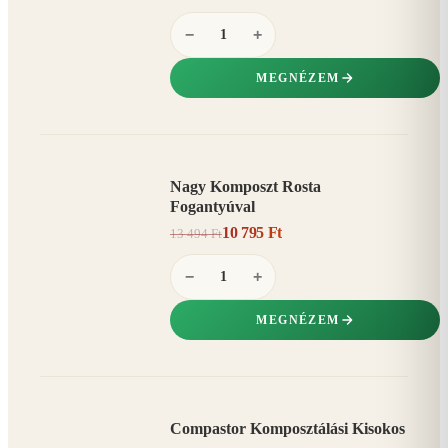
−
+
MEGNÉZEM
Nagy Komposzt Rosta
AKCIÓ
Fogantyúval
20%
−
10 795 Ft
13 494 Ft
−
+
MEGNÉZEM
Compastor Komposztálási Kisokos
AKCIÓ