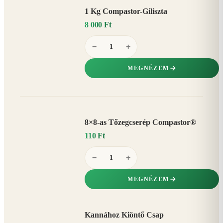
1 Kg Compastor-Giliszta
8 000 Ft
−
+
MEGNÉZEM
8×8-as Tőzegcserép Compastor®
110 Ft
−
+
MEGNÉZEM
Kannához Kiöntő Csap