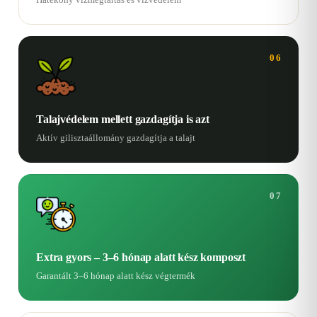
06
Talajvédelem mellett gazdagítja is azt
Aktív gilisztaállomány gazdagítja a talajt
07
Extra gyors – 3–6 hónap alatt kész komposzt
Garantált 3–6 hónap alatt kész végtermék