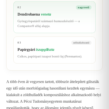
02
nagytestű
Dendrobaena
veneta
Gyöngyöspatáról származó humuszkészítő — a
Compastor® alfaj alapja.
03
cellulózbontó
Papírgyári
iszapgiliszta
Csíkos, papíripari iszapot bontó faj (Peremarton).
A több éven át vegyesen tartott, többször áttelepített giliszták
egy idő után morfológiailag hasonlítani kezdtek egymásra —
kialakult a zöldhulladék komposztáláshoz alkalmazkodó helyi
változat. A Pécsi Tudományegyetem munkatársai
megállapították, hogy az állomány jelentős részét képező