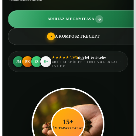
ÁRUHÁZ MEGNYITÁSA
A KOMPOSZTRECEPT
4.9/5
ügyfél-értékelés
★★★★★
JM
BK
ZS
40+
40+ TELEPÜLÉS · 100+ VÁLLALAT ·
15+ ÉV
15+
ÉV TAPASZTALAT