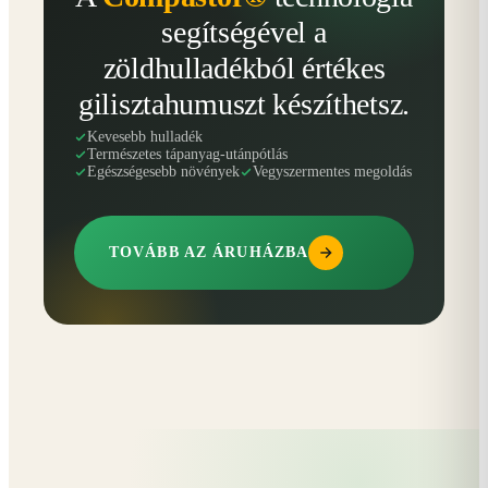
segítségével a
zöldhulladékból értékes
gilisztahumuszt készíthetsz.
Kevesebb hulladék
Természetes tápanyag-utánpótlás
Egészségesebb növények
Vegyszermentes megoldás
TOVÁBB AZ ÁRUHÁZBA