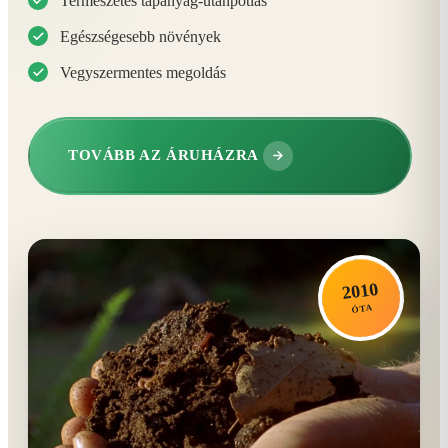
Természetes tápanyag-utánpótlás
Egészségesebb növények
Vegyszermentes megoldás
TOVÁBB AZ ÁRUHÁZRA
2010
ÓTA