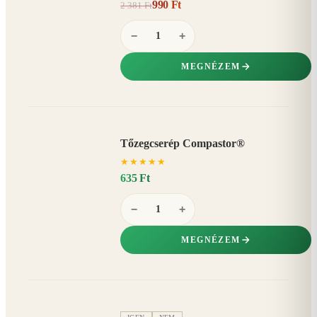
990 Ft
2 381 Ft
58%
−
−
+
MEGNÉZEM
Tőzegcserép Compastor®
★
★
★
★
★
635 Ft
−
+
MEGNÉZEM