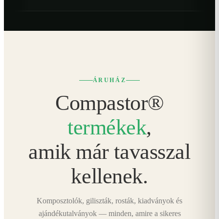
ÁRUHÁZ
Compastor®
termékek
,
amik már tavasszal
kellenek.
Komposztolók, giliszták, rosták, kiadványok és
ajándékutalványok — minden, amire a sikeres