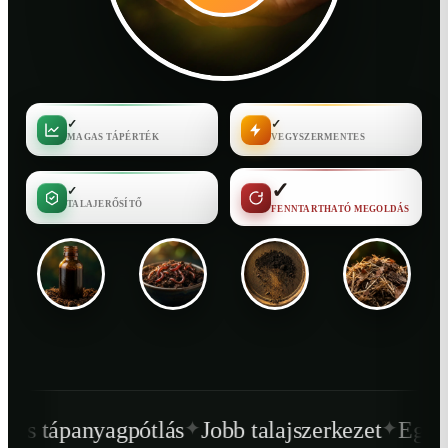
✓
✓
MAGAS TÁPÉRTÉK
VEGYSZERMENTES
✓
✓
TALAJERŐSÍTŐ
FENNTARTHATÓ MEGOLDÁS
✦
✦
pótlás
Jobb talajszerkezet
Egészségesebb nö