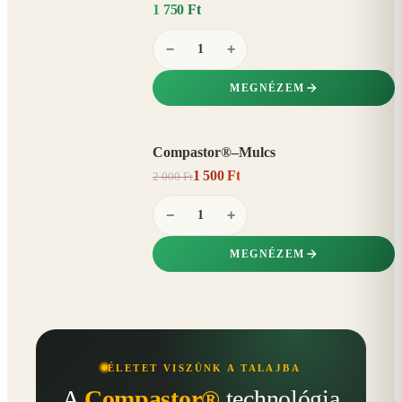
1 750 Ft
−
+
MEGNÉZEM
Compastor®–Mulcs
AKCIÓ
1 500 Ft
2 000 Ft
25%
−
−
+
MEGNÉZEM
ÉLETET VISZÜNK A TALAJBA
A
Compastor®
technológia