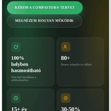
KÉREM A COMPASTOR® TERVET
MEGNÉZEM HOGYAN MŰKÖDIK
80+
100%
helyben
Partner település és vállalat
hasznosítható
Nem kell elszállítani a
zöldhulladékot.
15+ év
30-50%