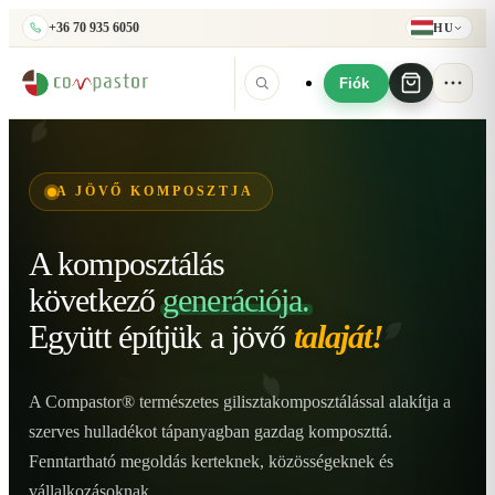
+36 70 935 6050
HU
Fiók
A JÖVŐ KOMPOSZTJA
A komposztálás
következő
generációja.
Együtt építjük
a jövő
talaját!
A Compastor® természetes gilisztakomposztálással alakítja a
szerves hulladékot tápanyagban gazdag komposzttá.
Fenntartható megoldás kerteknek, közösségeknek és
vállalkozásoknak.