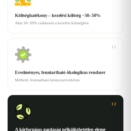
Költséghatékony – kezelési költség −30–50%
Akár 30–50% csökkenés a kezelési költségben
11
Eredményes, fenntartható ökologikus rendszer
Mérhető, fenntartható környezetvédelem
12
A körforgásos gazdaság nélkülözhetetlen eleme