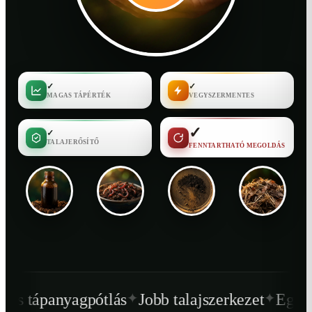
✓
✓
MAGAS TÁPÉRTÉK
VEGYSZERMENTES
✓
✓
TALAJERŐSÍTŐ
FENNTARTHATÓ MEGOLDÁS
✦
✦
tlás
Jobb talajszerkezet
Egészségesebb növ