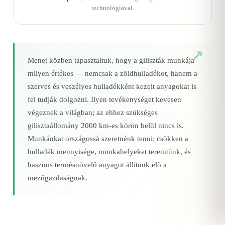
technológiával.
Menet közben tapasztaltuk, hogy a giliszták munkája
milyen értékes — nemcsak a zöldhulladékot, hanem a
szerves és veszélyes hulladékként kezelt anyagokat is
fel tudják dolgozni. Ilyen tevékenységet kevesen
végeznek a világban; az ehhez szükséges
gilisztaállomány 2000 km‑es körön belül nincs is.
Munkánkat országossá szeretnénk tenni: csökken a
hulladék mennyisége, munkahelyeket teremtünk, és
hasznos termésnövelő anyagot állítunk elő a
mezőgazdaságnak.