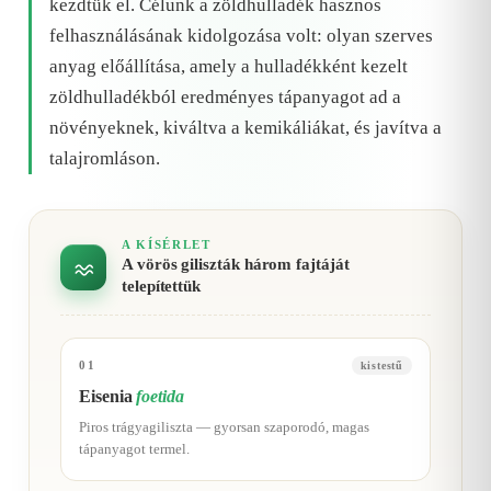
kezdtük el. Célunk a zöldhulladék hasznos
felhasználásának kidolgozása volt: olyan szerves
anyag előállítása, amely a hulladékként kezelt
zöldhulladékból eredményes tápanyagot ad a
növényeknek, kiváltva a kemikáliákat, és javítva a
talajromláson.
A KÍSÉRLET
A vörös giliszták három fajtáját
telepítettük
01
kistestű
Eisenia
foetida
Piros trágyagiliszta — gyorsan szaporodó, magas
tápanyagot termel.