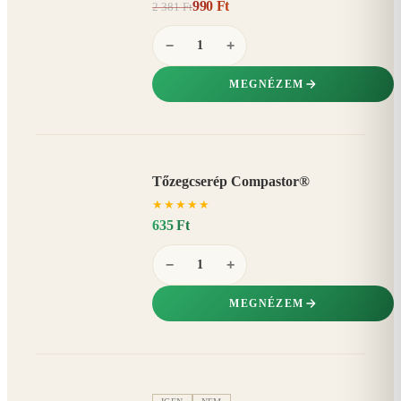
990 Ft
2 381 Ft
58%
−
−
+
MEGNÉZEM
Tőzegcserép Compastor®
★
★
★
★
★
635 Ft
−
+
MEGNÉZEM