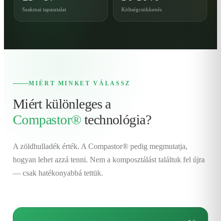
Szakmai tapasztalat
Költségcsökkenés
MIÉRT MINKET VÁLASSZ
Miért különleges a
Compastor®
technológia?
A zöldhulladék érték. A Compastor® pedig megmutatja,
hogyan lehet azzá tenni. Nem a komposztálást találtuk fel újra
— csak hatékonyabbá tettük.