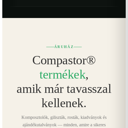
ÁRUHÁZ
Compastor®
termékek
,
amik már tavasszal
kellenek.
Komposztolók, giliszták, rosták, kiadványok és
ajándékutalványok — minden, amire a sikeres