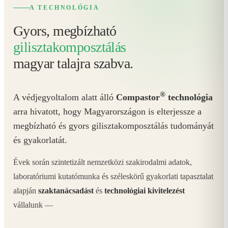
A TECHNOLÓGIA
Gyors, megbízható
gilisztakomposztálás
magyar talajra szabva.
®
A védjegyoltalom alatt álló
Compastor
technológia
arra hivatott, hogy Magyarországon is elterjessze a
megbízható és gyors gilisztakomposztálás tudományát
és gyakorlatát.
Évek során szintetizált nemzetközi szakirodalmi adatok,
laboratóriumi kutatómunka és széleskörű gyakorlati tapasztalat
alapján
szaktanácsadást
és
technológiai kivitelezést
vállalunk —