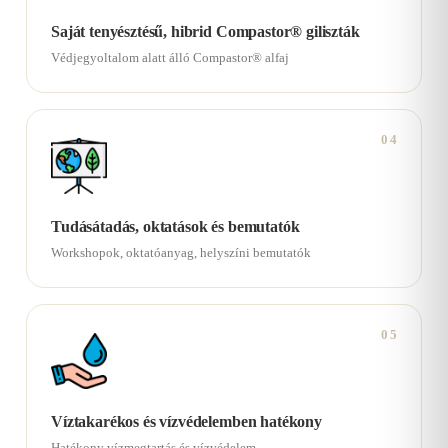
Saját tenyésztésű, hibrid Compastor® giliszták
Védjegyoltalom alatt álló Compastor® alfaj
04
Tudásátadás, oktatások és bemutatók
Workshopok, oktatóanyag, helyszíni bemutatók
05
Víztakarékos és vízvédelemben hatékony
Hatékony vízmegtartás és vízvédelem