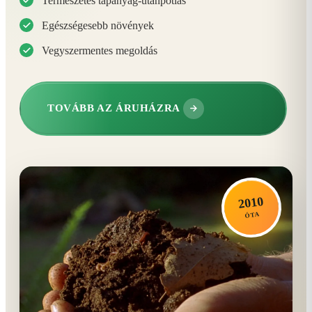
Természetes tápanyag-utánpótlás
Egészségesebb növények
Vegyszermentes megoldás
TOVÁBB AZ ÁRUHÁZRA
2010
ÓTA