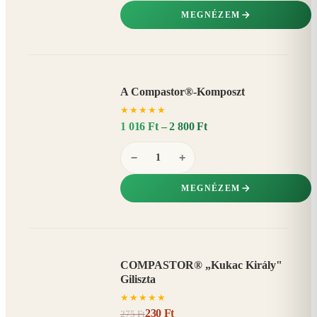
MEGNÉZEM
A Compastor®-Komposzt
AKÁR
★
★
★
★
★
15%
−
1 016 Ft – 2 800 Ft
−
+
MEGNÉZEM
COMPASTOR® „Kukac Király"
AKCIÓ
Giliszta
16%
−
★
★
★
★
★
230 Ft
275 Ft