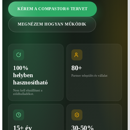
KÉREM A COMPASTOR® TERVET
MEGNÉZEM HOGYAN MŰKÖDIK
80+
100%
helyben
Partner település és vállalat
hasznosítható
Nem kell elszállítani a
zöldhulladékot.
15+ év
30-50%