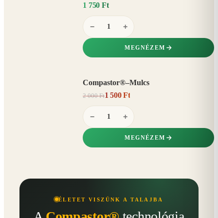
1 750 Ft
−
+
MEGNÉZEM
Compastor®–Mulcs
AKCIÓ
1 500 Ft
2 000 Ft
25%
−
−
+
MEGNÉZEM
ÉLETET VISZÜNK A TALAJBA
A
Compastor®
technológia