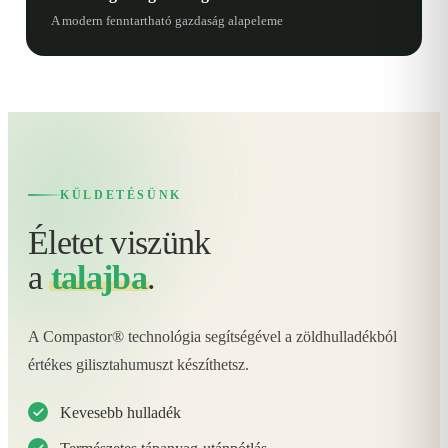
A modern fenntartható gazdaság alapeleme
KÜLDETÉSÜNK
Életet viszünk
a
talajba
.
A Compastor® technológia segítségével a zöldhulladékból
értékes gilisztahumuszt készíthetsz.
Kevesebb hulladék