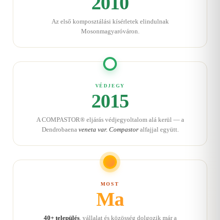
2010
Az első komposztálási kísérletek elindulnak
Mosonmagyaróváron.
VÉDJEGY
2015
A COMPASTOR® eljárás védjegyoltalom alá kerül — a
Dendrobaena
veneta var. Compastor
alfajjal együtt.
MOST
Ma
40+ település
, vállalat és közösség dolgozik már a