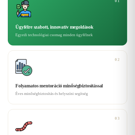
01
Ügyfélre szabott, innovatív megoldások
Egyedi technológiai csomag minden ügyfélnek
02
Folyamatos mentoráció minőségbiztosítással
Éves minőségbiztosítás és helyszíni segítség
03