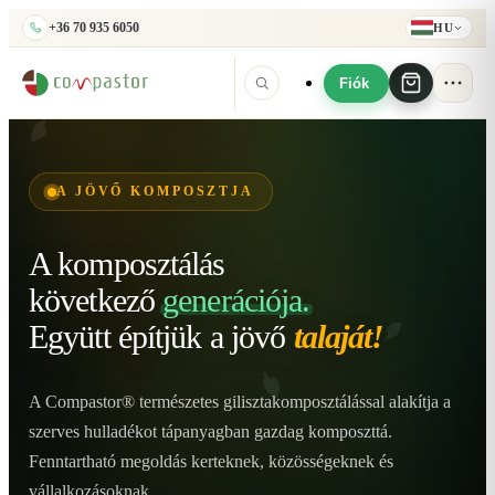
+36 70 935 6050
HU
Fiók
A JÖVŐ KOMPOSZTJA
A komposztálás
következő
generációja.
Együtt építjük
a jövő
talaját!
A Compastor® természetes gilisztakomposztálással alakítja a
szerves hulladékot tápanyagban gazdag komposzttá.
Fenntartható megoldás kerteknek, közösségeknek és
vállalkozásoknak.