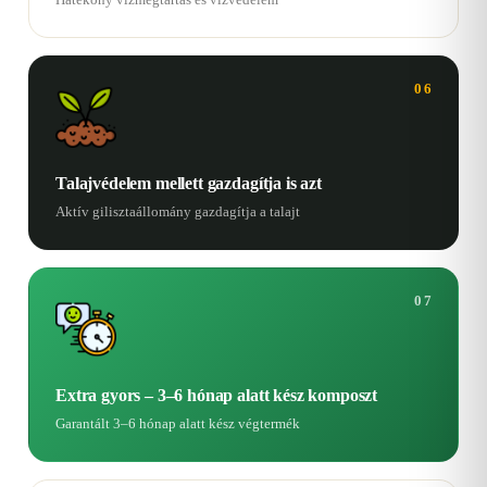
06
Talajvédelem mellett gazdagítja is azt
Aktív gilisztaállomány gazdagítja a talajt
07
Extra gyors – 3–6 hónap alatt kész komposzt
Garantált 3–6 hónap alatt kész végtermék