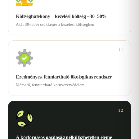
Költséghatékony – kezelési költség −30–50%
Akár 30–50% csökkenés a kezelési költségben
11
Eredményes, fenntartható ökologikus rendszer
Mérhető, fenntartható környezetvédelem
12
A körforgásos gazdaság nélkülözhetetlen eleme