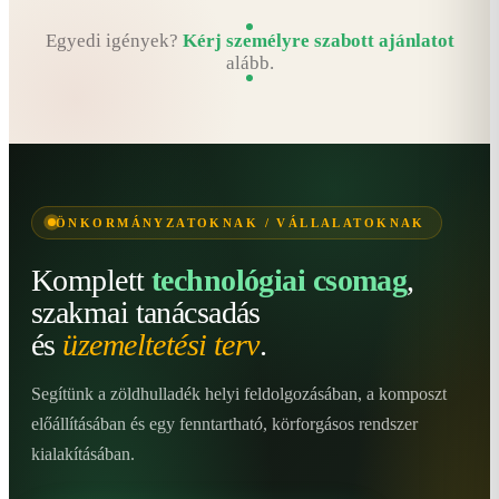
Egyedi igények?
Kérj személyre szabott ajánlatot
alább.
ÖNKORMÁNYZATOKNAK / VÁLLALATOKNAK
Komplett
technológiai csomag
,
szakmai tanácsadás
és
üzemeltetési terv
.
Segítünk a zöldhulladék helyi feldolgozásában, a komposzt
előállításában és egy fenntartható, körforgásos rendszer
kialakításában.