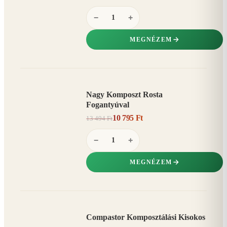
−
+
MEGNÉZEM
Nagy Komposzt Rosta
AKCIÓ
Fogantyúval
20%
−
10 795 Ft
13 494 Ft
−
+
MEGNÉZEM
Compastor Komposztálási Kisokos
AKCIÓ