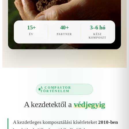
15+
40+
3–6 hó
ÉV
PARTNER
KÉSZ
KOMPOSZT
A COMPASTOR
TÖRTÉNELEM
A kezdetektől a
védjegyig
A kezdetleges komposztálási kísérleteket
2010-ben