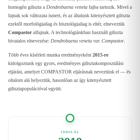
homogén giliszta a
Dendrobaena veneta
fajba tartozik. Mivel a
fajnak sok változata ismert, és az általunk kitenyésztett giliszta
ezektől morfológiailag és hisztológiailag is eltér, elneveztük
Compastor
alfajnak. A technológiánkban használt giliszta
hivatalos elnevezése:
Dendrobaena veneta var. Compastor
.
Több éves kísérleti munka eredményeként
2015-re
kidolgoztunk egy gyors, eredményes gilisztakomposztálási
eljárást, amelyet COMPASTOR eljárásnak neveztünk el — és
oltalom alá helyeztük, hasonlóan az így kitenyésztett
gilisztapopulációval együtt.
INDULÁS