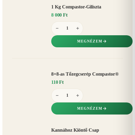
1 Kg Compastor-Giliszta
8 000 Ft
−
+
MEGNÉZEM
8×8-as Tőzegcserép Compastor®
110 Ft
−
+
MEGNÉZEM
Kannához Kiöntő Csap