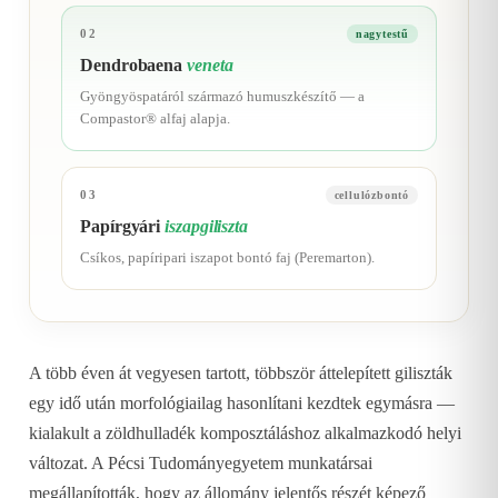
02
nagytestű
Dendrobaena
veneta
Gyöngyöspatáról származó humuszkészítő — a
Compastor® alfaj alapja.
03
cellulózbontó
Papírgyári
iszapgiliszta
Csíkos, papíripari iszapot bontó faj (Peremarton).
A több éven át vegyesen tartott, többször áttelepített giliszták
egy idő után morfológiailag hasonlítani kezdtek egymásra —
kialakult a zöldhulladék komposztáláshoz alkalmazkodó helyi
változat. A Pécsi Tudományegyetem munkatársai
megállapították, hogy az állomány jelentős részét képező