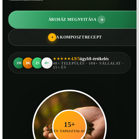
ÁRUHÁZ MEGNYITÁSA
A KOMPOSZTRECEPT
4.9/5
ügyfél-értékelés
★★★★★
JM
BK
ZS
40+
40+ TELEPÜLÉS · 100+ VÁLLALAT ·
15+ ÉV
15+
ÉV TAPASZTALAT