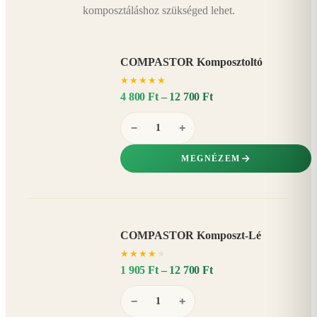
komposztáláshoz szükséged lehet.
COMPASTOR Komposztoltó
★
★
★
★
★
4 800 Ft – 12 700 Ft
−
+
MEGNÉZEM
COMPASTOR Komposzt-Lé
AKÁR
★
★
★
★
★
20%
−
1 905 Ft – 12 700 Ft
−
+