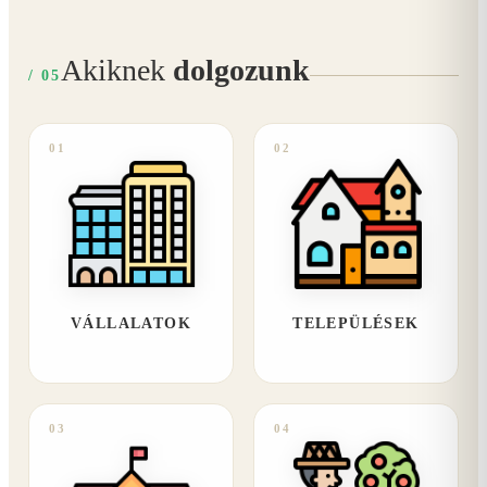
Akiknek
dolgozunk
/ 05
01
02
VÁLLALATOK
TELEPÜLÉSEK
03
04