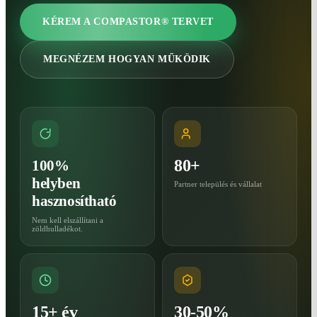
KÉREM A COMPASTOR® TERVET
MEGNÉZEM HOGYAN MŰKÖDIK
80+
100%
helyben
Partner település és vállalat
hasznosítható
Nem kell elszállítani a
zöldhulladékot.
15+ év
30-50%