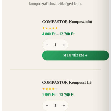
komposztáláshoz szükséged lehet.
COMPASTOR Komposztoltó
★
★
★
★
★
4 800 Ft – 12 700 Ft
−
+
MEGNÉZEM
COMPASTOR Komposzt-Lé
AKÁR
★
★
★
★
★
20%
−
1 905 Ft – 12 700 Ft
−
+