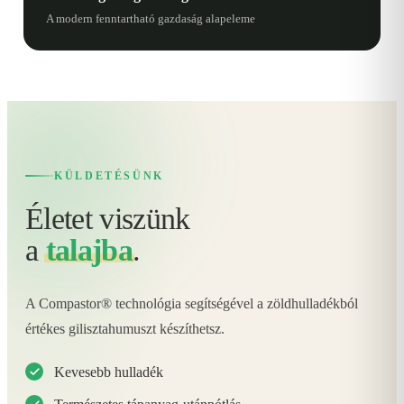
A modern fenntartható gazdaság alapeleme
KÜLDETÉSÜNK
Életet viszünk
a
talajba
.
A Compastor® technológia segítségével a zöldhulladékból
értékes gilisztahumuszt készíthetsz.
Kevesebb hulladék