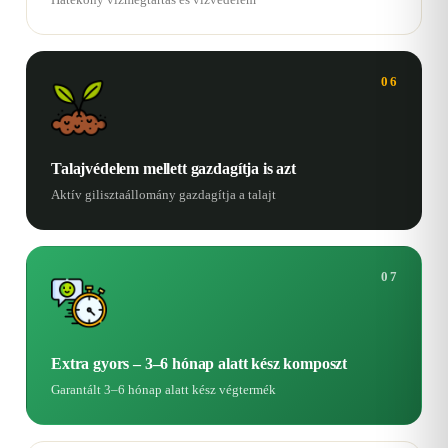
06
Talajvédelem mellett gazdagítja is azt
Aktív gilisztaállomány gazdagítja a talajt
07
Extra gyors – 3–6 hónap alatt kész komposzt
Garantált 3–6 hónap alatt kész végtermék