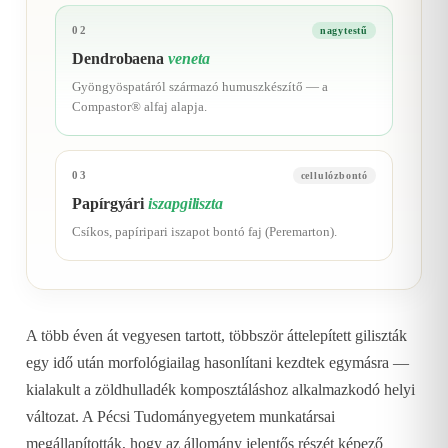
02
nagytestű
Dendrobaena
veneta
Gyöngyöspatáról származó humuszkészítő — a
Compastor® alfaj alapja.
03
cellulózbontó
Papírgyári
iszapgiliszta
Csíkos, papíripari iszapot bontó faj (Peremarton).
A több éven át vegyesen tartott, többször áttelepített giliszták
egy idő után morfológiailag hasonlítani kezdtek egymásra —
kialakult a zöldhulladék komposztáláshoz alkalmazkodó helyi
változat. A Pécsi Tudományegyetem munkatársai
megállapították, hogy az állomány jelentős részét képező