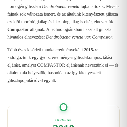
homogén giliszta a
Dendrobaena veneta
fajba tartozik. Mivel a
fajnak sok változata ismert, és az általunk kitenyésztett giliszta
ezektől morfológiailag és hisztológiailag is eltér, elneveztük
Compastor
alfajnak. A technológiánkban használt giliszta
hivatalos elnevezése:
Dendrobaena veneta var. Compastor
.
Több éves kísérleti munka eredményeként
2015-re
kidolgoztunk egy gyors, eredményes gilisztakomposztálási
eljárást, amelyet COMPASTOR eljárásnak neveztünk el — és
oltalom alá helyeztük, hasonlóan az így kitenyésztett
gilisztapopulációval együtt.
INDULÁS