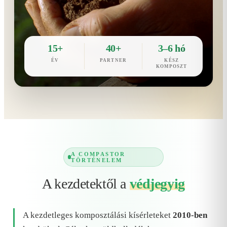
15+
40+
3–6 hó
ÉV
PARTNER
KÉSZ
KOMPOSZT
A COMPASTOR
TÖRTÉNELEM
A kezdetektől a
védjegyig
A kezdetleges komposztálási kísérleteket
2010-ben