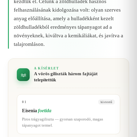
kezdtük el. Célunk a zöldhulladék hasznos
felhasználásának kidolgozása volt: olyan szerves
anyag előállítása, amely a hulladékként kezelt
zöldhulladékból eredményes tápanyagot ad a
növényeknek, kiváltva a kemikáliákat, és javítva a
talajromláson.
A KÍSÉRLET
A vörös giliszták három fajtáját
telepítettük
01
kistestű
Eisenia
foetida
Piros trágyagiliszta — gyorsan szaporodó, magas
tápanyagot termel.