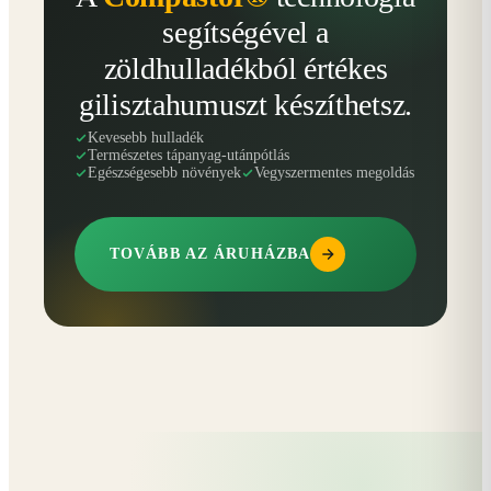
segítségével a
zöldhulladékból értékes
gilisztahumuszt készíthetsz.
Kevesebb hulladék
Természetes tápanyag-utánpótlás
Egészségesebb növények
Vegyszermentes megoldás
TOVÁBB AZ ÁRUHÁZBA