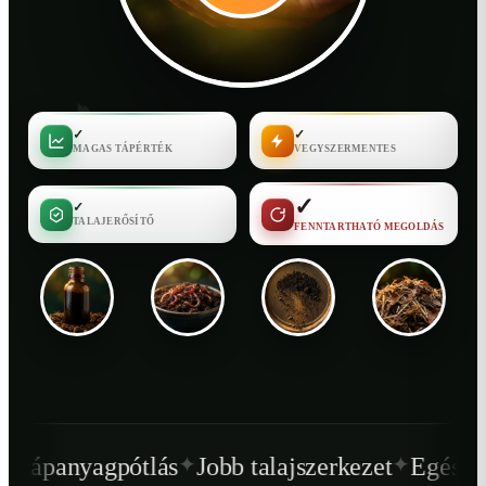
✓
✓
MAGAS TÁPÉRTÉK
VEGYSZERMENTES
✓
✓
TALAJERŐSÍTŐ
FENNTARTHATÓ MEGOLDÁS
✦
✦
tlás
Jobb talajszerkezet
Egészségesebb növ