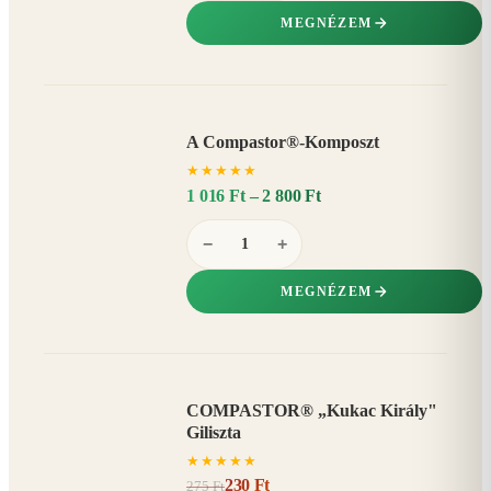
MEGNÉZEM
A Compastor®-Komposzt
AKÁR
★
★
★
★
★
15%
−
1 016 Ft – 2 800 Ft
−
+
MEGNÉZEM
COMPASTOR® „Kukac Király"
AKCIÓ
Giliszta
16%
−
★
★
★
★
★
230 Ft
275 Ft