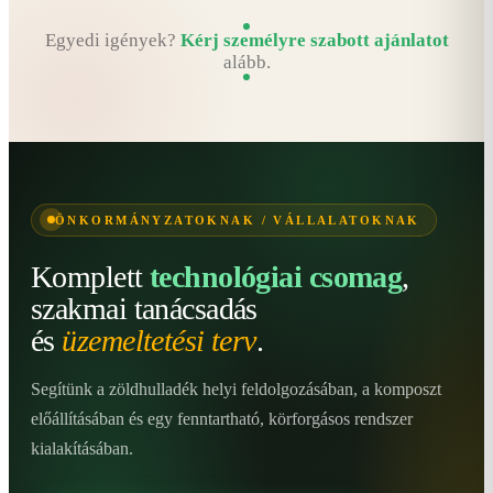
Egyedi igények?
Kérj személyre szabott ajánlatot
alább.
ÖNKORMÁNYZATOKNAK / VÁLLALATOKNAK
Komplett
technológiai csomag
,
szakmai tanácsadás
és
üzemeltetési terv
.
Segítünk a zöldhulladék helyi feldolgozásában, a komposzt
előállításában és egy fenntartható, körforgásos rendszer
kialakításában.