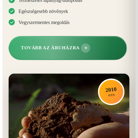
Természetes tápanyag-utánpótlás
Egészségesebb növények
Vegyszermentes megoldás
TOVÁBB AZ ÁRUHÁZRA
2010
ÓTA