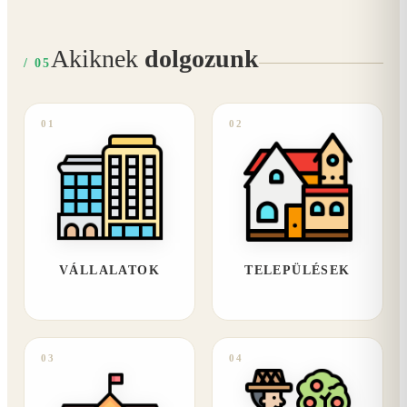
Akiknek
dolgozunk
/ 05
01
02
VÁLLALATOK
TELEPÜLÉSEK
03
04