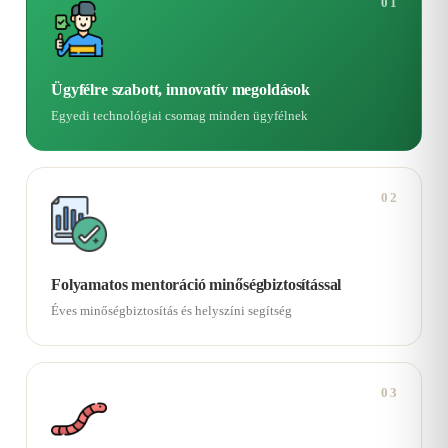
01
Ügyfélre szabott, innovatív megoldások
Egyedi technológiai csomag minden ügyfélnek
02
Folyamatos mentoráció minőségbiztosítással
Éves minőségbiztosítás és helyszíni segítség
03