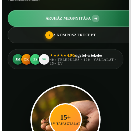
ÁRUHÁZ MEGNYITÁSA
A KOMPOSZTRECEPT
4.9/5
ügyfél-értékelés
★★★★★
JM
BK
ZS
40+
40+ TELEPÜLÉS · 100+ VÁLLALAT ·
15+ ÉV
15+
ÉV TAPASZTALAT