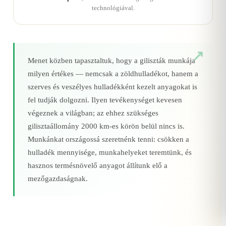
technológiával.
Menet közben tapasztaltuk, hogy a giliszták munkája
milyen értékes — nemcsak a zöldhulladékot, hanem a
szerves és veszélyes hulladékként kezelt anyagokat is
fel tudják dolgozni. Ilyen tevékenységet kevesen
végeznek a világban; az ehhez szükséges
gilisztaállomány 2000 km‑es körön belül nincs is.
Munkánkat országossá szeretnénk tenni: csökken a
hulladék mennyisége, munkahelyeket teremtünk, és
hasznos termésnövelő anyagot állítunk elő a
mezőgazdaságnak.