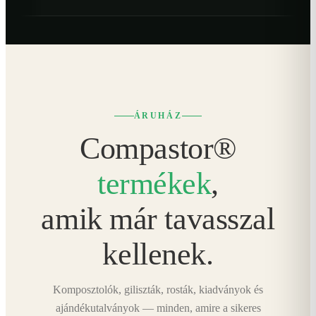
ÁRUHÁZ
Compastor®
termékek
,
amik már tavasszal
kellenek.
Komposztolók, giliszták, rosták, kiadványok és
ajándékutalványok — minden, amire a sikeres