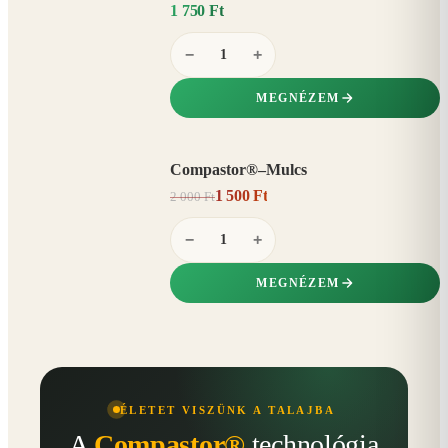
1 750 Ft
−
+
MEGNÉZEM
Compastor®–Mulcs
AKCIÓ
1 500 Ft
2 000 Ft
25%
−
−
+
MEGNÉZEM
ÉLETET VISZÜNK A TALAJBA
A
Compastor®
technológia