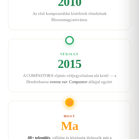
2010
Az első komposztálási kísérletek elindulnak
Mosonmagyaróváron.
VÉDJEGY
2015
A COMPASTOR® eljárás védjegyoltalom alá kerül — a
Dendrobaena
veneta var. Compastor
alfajjal együtt.
MOST
Ma
40+ település
, vállalat és közösség dolgozik már a