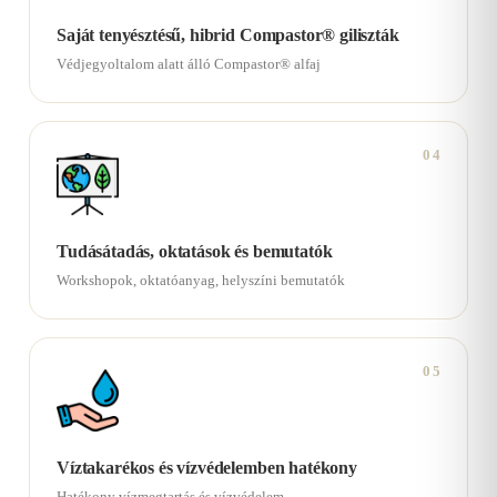
Saját tenyésztésű, hibrid Compastor® giliszták
Védjegyoltalom alatt álló Compastor® alfaj
04
Tudásátadás, oktatások és bemutatók
Workshopok, oktatóanyag, helyszíni bemutatók
05
Víztakarékos és vízvédelemben hatékony
Hatékony vízmegtartás és vízvédelem