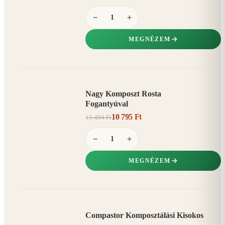
−
+
MEGNÉZEM
Nagy Komposzt Rosta
AKCIÓ
Fogantyúval
20%
−
10 795 Ft
13 494 Ft
−
+
MEGNÉZEM
Compastor Komposztálási Kisokos
AKCIÓ