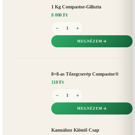
1 Kg Compastor-Giliszta
8 000 Ft
−
+
MEGNÉZEM
8×8-as Tőzegcserép Compastor®
110 Ft
−
+
MEGNÉZEM
Kannához Kiöntő Csap