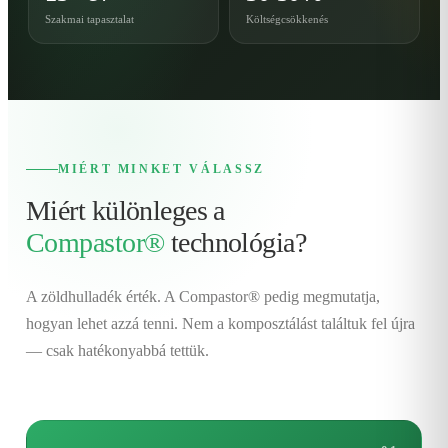
Szakmai tapasztalat
Költségcsökkenés
MIÉRT MINKET VÁLASSZ
Miért különleges a
Compastor®
technológia?
A zöldhulladék érték. A Compastor® pedig megmutatja,
hogyan lehet azzá tenni. Nem a komposztálást találtuk fel újra
— csak hatékonyabbá tettük.