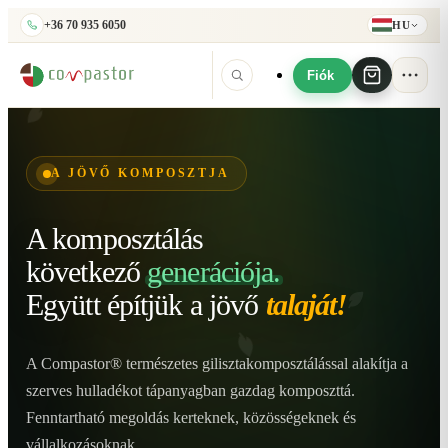
+36 70 935 6050
HU
Fiók
A JÖVŐ KOMPOSZTJA
A komposztálás
következő
generációja.
Együtt építjük
a jövő
talaját!
A Compastor® természetes gilisztakomposztálással alakítja a
szerves hulladékot tápanyagban gazdag komposzttá.
Fenntartható megoldás kerteknek, közösségeknek és
vállalkozásoknak.