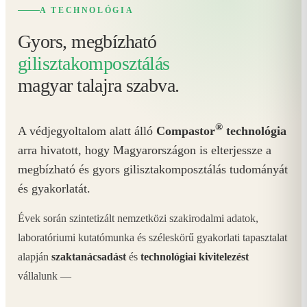
A TECHNOLÓGIA
Gyors, megbízható
gilisztakomposztálás
magyar talajra szabva.
®
A védjegyoltalom alatt álló
Compastor
technológia
arra hivatott, hogy Magyarországon is elterjessze a
megbízható és gyors gilisztakomposztálás tudományát
és gyakorlatát.
Évek során szintetizált nemzetközi szakirodalmi adatok,
laboratóriumi kutatómunka és széleskörű gyakorlati tapasztalat
alapján
szaktanácsadást
és
technológiai kivitelezést
vállalunk —