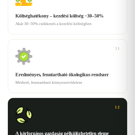
Költséghatékony – kezelési költség −30–50%
Akár 30–50% csökkenés a kezelési költségben
11
Eredményes, fenntartható ökologikus rendszer
Mérhető, fenntartható környezetvédelem
12
A körforgásos gazdaság nélkülözhetetlen eleme