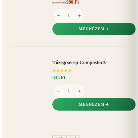
990 Ft
2 381 Ft
58%
−
−
+
MEGNÉZEM
Tőzegcserép Compastor®
★
★
★
★
★
635 Ft
−
+
MEGNÉZEM