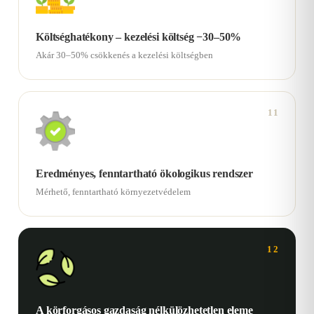
Költséghatékony – kezelési költség −30–50%
Akár 30–50% csökkenés a kezelési költségben
11
Eredményes, fenntartható ökologikus rendszer
Mérhető, fenntartható környezetvédelem
12
A körforgásos gazdaság nélkülözhetetlen eleme