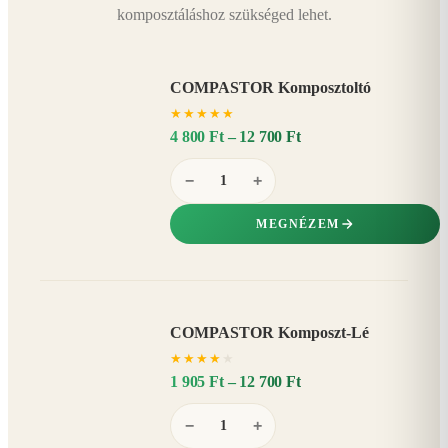
komposztáláshoz szükséged lehet.
COMPASTOR Komposztoltó
★
★
★
★
★
4 800 Ft – 12 700 Ft
−
+
MEGNÉZEM
COMPASTOR Komposzt-Lé
AKÁR
★
★
★
★
★
20%
−
1 905 Ft – 12 700 Ft
−
+