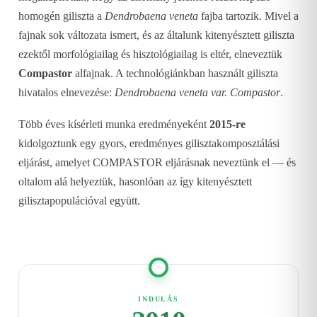
homogén giliszta a
Dendrobaena veneta
fajba tartozik. Mivel a
fajnak sok változata ismert, és az általunk kitenyésztett giliszta
ezektől morfológiailag és hisztológiailag is eltér, elneveztük
Compastor
alfajnak. A technológiánkban használt giliszta
hivatalos elnevezése:
Dendrobaena veneta var. Compastor
.
Több éves kísérleti munka eredményeként
2015-re
kidolgoztunk egy gyors, eredményes gilisztakomposztálási
eljárást, amelyet COMPASTOR eljárásnak neveztünk el — és
oltalom alá helyeztük, hasonlóan az így kitenyésztett
gilisztapopulációval együtt.
INDULÁS