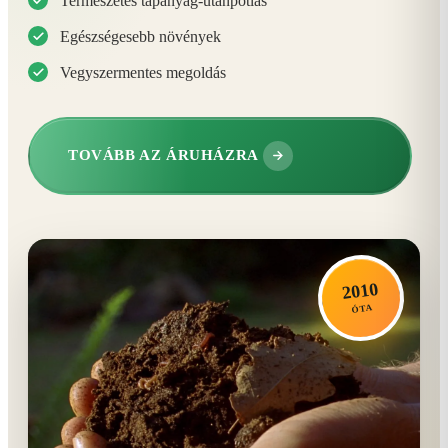
Természetes tápanyag-utánpótlás
Egészségesebb növények
Vegyszermentes megoldás
TOVÁBB AZ ÁRUHÁZRA
2010
ÓTA