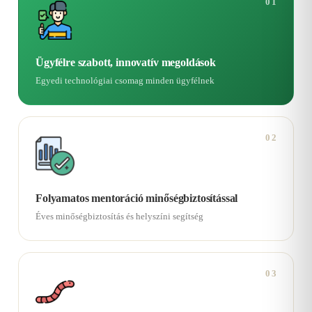
01
Ügyfélre szabott, innovatív megoldások
Egyedi technológiai csomag minden ügyfélnek
02
Folyamatos mentoráció minőségbiztosítással
Éves minőségbiztosítás és helyszíni segítség
03