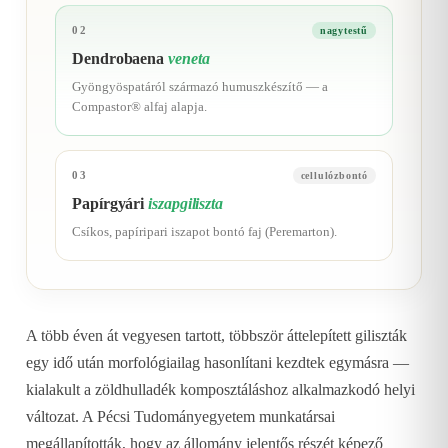
02
nagytestű
Dendrobaena
veneta
Gyöngyöspatáról származó humuszkészítő — a
Compastor® alfaj alapja.
03
cellulózbontó
Papírgyári
iszapgiliszta
Csíkos, papíripari iszapot bontó faj (Peremarton).
A több éven át vegyesen tartott, többször áttelepített giliszták
egy idő után morfológiailag hasonlítani kezdtek egymásra —
kialakult a zöldhulladék komposztáláshoz alkalmazkodó helyi
változat. A Pécsi Tudományegyetem munkatársai
megállapították, hogy az állomány jelentős részét képező