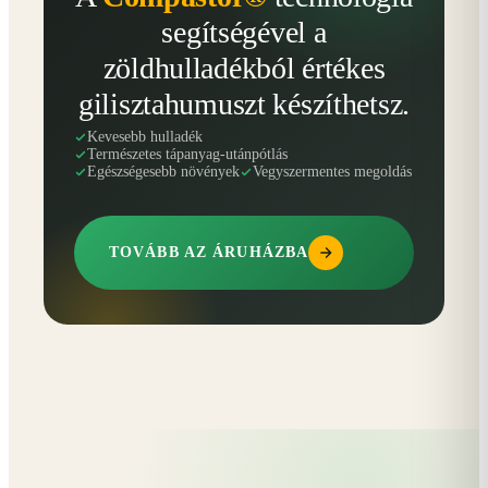
segítségével a
zöldhulladékból értékes
gilisztahumuszt készíthetsz.
Kevesebb hulladék
Természetes tápanyag-utánpótlás
Egészségesebb növények
Vegyszermentes megoldás
TOVÁBB AZ ÁRUHÁZBA