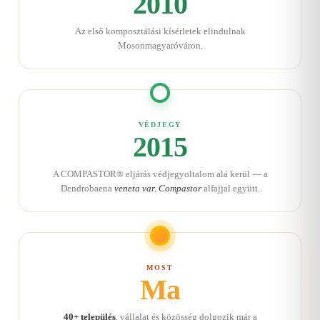
2010
Az első komposztálási kísérletek elindulnak
Mosonmagyaróváron.
VÉDJEGY
2015
A COMPASTOR® eljárás védjegyoltalom alá kerül — a
Dendrobaena
veneta var. Compastor
alfajjal együtt.
MOST
Ma
40+ település
, vállalat és közösség dolgozik már a