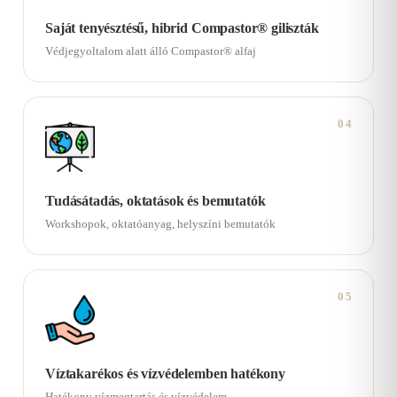
Saját tenyésztésű, hibrid Compastor® giliszták
Védjegyoltalom alatt álló Compastor® alfaj
04
Tudásátadás, oktatások és bemutatók
Workshopok, oktatóanyag, helyszíni bemutatók
05
Víztakarékos és vízvédelemben hatékony
Hatékony vízmegtartás és vízvédelem