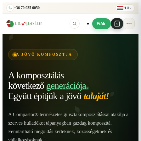
+36 70 935 6050
HU
Fiók
A JÖVŐ KOMPOSZTJA
A komposztálás
következő
generációja.
Együtt építjük
a jövő
talaját!
A Compastor® természetes gilisztakomposztálással alakítja a
szerves hulladékot tápanyagban gazdag komposzttá.
Fenntartható megoldás kerteknek, közösségeknek és
vállalkozásoknak.