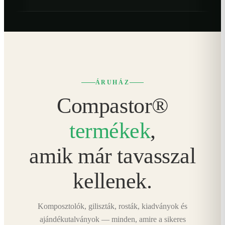
ÁRUHÁZ
Compastor®
termékek
,
amik már tavasszal
kellenek.
Komposztolók, giliszták, rosták, kiadványok és
ajándékutalványok — minden, amire a sikeres