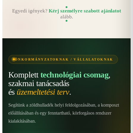
Egyedi igények?
Kérj személyre szabott ajánlatot
alább.
ÖNKORMÁNYZATOKNAK / VÁLLALATOKNAK
Komplett
technológiai csomag
,
szakmai tanácsadás
és
üzemeltetési terv
.
Segítünk a zöldhulladék helyi feldolgozásában, a komposzt
előállításában és egy fenntartható, körforgásos rendszer
kialakításában.