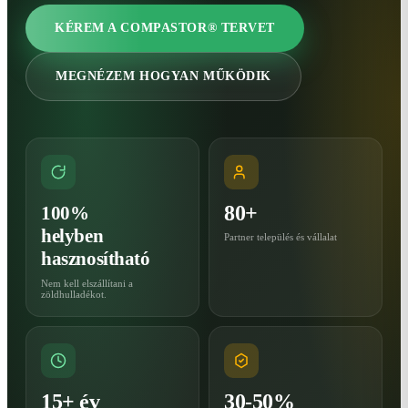
KÉREM A COMPASTOR® TERVET
MEGNÉZEM HOGYAN MŰKÖDIK
80+
100%
helyben
Partner település és vállalat
hasznosítható
Nem kell elszállítani a
zöldhulladékot.
15+ év
30-50%