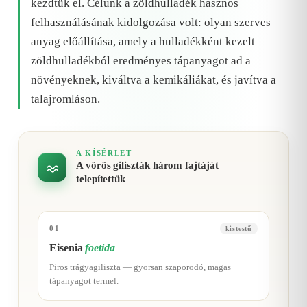
kezdtük el. Célunk a zöldhulladék hasznos
felhasználásának kidolgozása volt: olyan szerves
anyag előállítása, amely a hulladékként kezelt
zöldhulladékból eredményes tápanyagot ad a
növényeknek, kiváltva a kemikáliákat, és javítva a
talajromláson.
A KÍSÉRLET
A vörös giliszták három fajtáját
telepítettük
01
kistestű
Eisenia
foetida
Piros trágyagiliszta — gyorsan szaporodó, magas
tápanyagot termel.