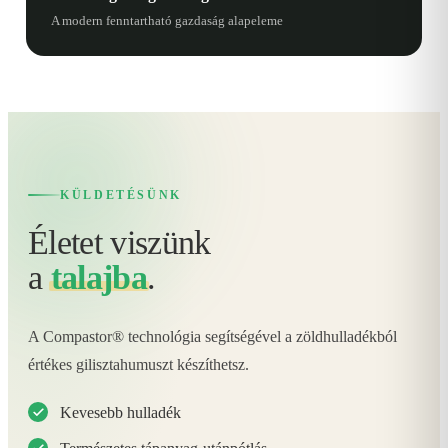
A modern fenntartható gazdaság alapeleme
KÜLDETÉSÜNK
Életet viszünk
a
talajba
.
A Compastor® technológia segítségével a zöldhulladékból
értékes gilisztahumuszt készíthetsz.
Kevesebb hulladék