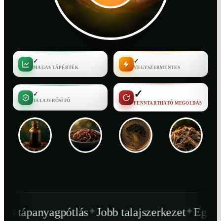
✓
✓
MAGAS TÁPÉRTÉK
VEGYSZERMENTES
✓
✓
TALAJERŐSÍTŐ
FENNTARTHATÓ MEGOLDÁS
✦
✦
ótlás
Jobb talajszerkezet
Egészségesebb növ