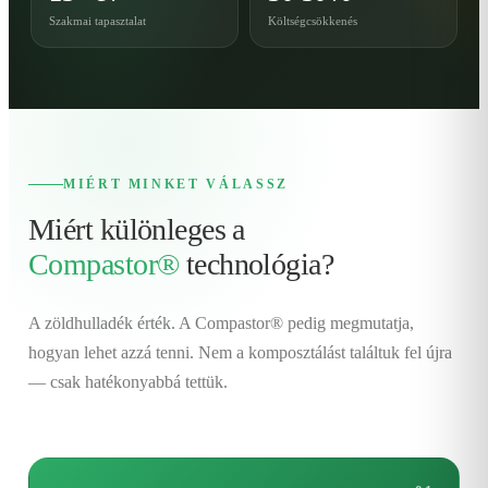
Szakmai tapasztalat
Költségcsökkenés
MIÉRT MINKET VÁLASSZ
Miért különleges a
Compastor®
technológia?
A zöldhulladék érték. A Compastor® pedig megmutatja,
hogyan lehet azzá tenni. Nem a komposztálást találtuk fel újra
— csak hatékonyabbá tettük.