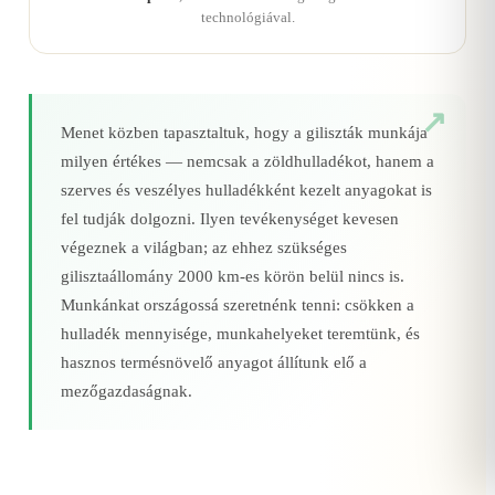
technológiával.
Menet közben tapasztaltuk, hogy a giliszták munkája
milyen értékes — nemcsak a zöldhulladékot, hanem a
szerves és veszélyes hulladékként kezelt anyagokat is
fel tudják dolgozni. Ilyen tevékenységet kevesen
végeznek a világban; az ehhez szükséges
gilisztaállomány 2000 km‑es körön belül nincs is.
Munkánkat országossá szeretnénk tenni: csökken a
hulladék mennyisége, munkahelyeket teremtünk, és
hasznos termésnövelő anyagot állítunk elő a
mezőgazdaságnak.