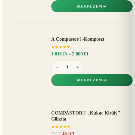
MEGNÉZEM
A Compastor®-Komposzt
AKÁR
★
★
★
★
★
15%
−
1 016 Ft – 2 800 Ft
−
+
MEGNÉZEM
COMPASTOR® „Kukac Király"
AKCIÓ
Giliszta
16%
−
★
★
★
★
★
230 Ft
275 Ft