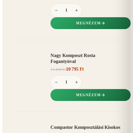
−
+
MEGNÉZEM
Nagy Komposzt Rosta
AKCIÓ
Fogantyúval
20%
−
10 795 Ft
13 494 Ft
−
+
MEGNÉZEM
Compastor Komposztálási Kisokos
AKCIÓ