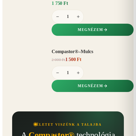
1 750 Ft
−
+
MEGNÉZEM
Compastor®–Mulcs
AKCIÓ
1 500 Ft
2 000 Ft
25%
−
−
+
MEGNÉZEM
ÉLETET VISZÜNK A TALAJBA
A
Compastor®
technológia