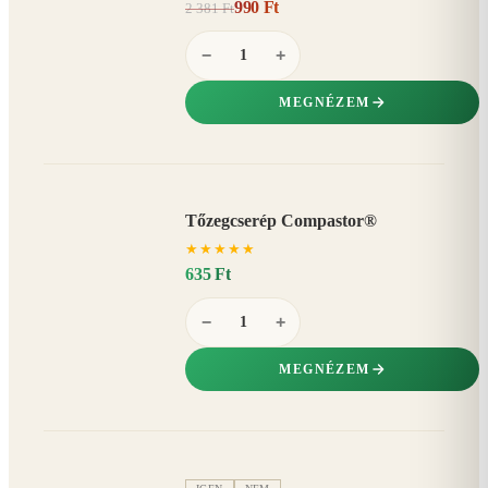
990 Ft
2 381 Ft
58%
−
−
+
MEGNÉZEM
Tőzegcserép Compastor®
★
★
★
★
★
635 Ft
−
+
MEGNÉZEM