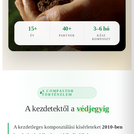
15+
40+
3–6 hó
ÉV
PARTNER
KÉSZ
KOMPOSZT
A COMPASTOR
TÖRTÉNELEM
A kezdetektől a
védjegyig
A kezdetleges komposztálási kísérleteket
2010-ben