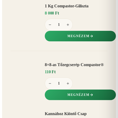
1 Kg Compastor-Giliszta
8 000 Ft
−
+
MEGNÉZEM
8×8-as Tőzegcserép Compastor®
110 Ft
−
+
MEGNÉZEM
Kannához Kiöntő Csap