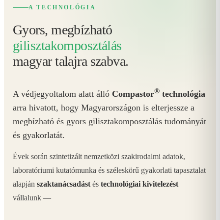
A TECHNOLÓGIA
Gyors, megbízható
gilisztakomposztálás
magyar talajra szabva.
®
A védjegyoltalom alatt álló
Compastor
technológia
arra hivatott, hogy Magyarországon is elterjessze a
megbízható és gyors gilisztakomposztálás tudományát
és gyakorlatát.
Évek során szintetizált nemzetközi szakirodalmi adatok,
laboratóriumi kutatómunka és széleskörű gyakorlati tapasztalat
alapján
szaktanácsadást
és
technológiai kivitelezést
vállalunk —