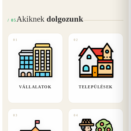
Akiknek
dolgozunk
/ 05
01
02
VÁLLALATOK
TELEPÜLÉSEK
03
04