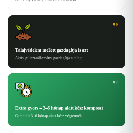
06
Talajvédelem mellett gazdagítja is azt
Aktív gilisztaállomány gazdagítja a talajt
07
Extra gyors – 3–6 hónap alatt kész komposzt
Garantált 3–6 hónap alatt kész végtermék