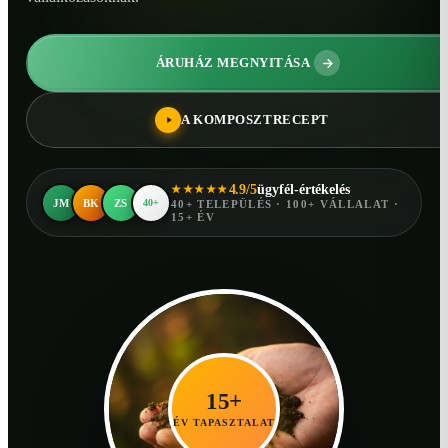
ÁRUHÁZ MEGNYITÁSA
A KOMPOSZTRECEPT
4.9/5
ügyfél-értékelés
★★★★★
JM
BK
ZS
40+
40+ TELEPÜLÉS · 100+ VÁLLALAT ·
15+ ÉV
15+
ÉV TAPASZTALAT