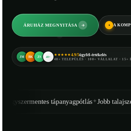
ÁRUHÁZ MEGNYITÁSA
A KOMP
4.9/5
ügyfél-értékelés
★★★★★
JM
BK
ZS
40+
40+ TELEPÜLÉS · 100+ VÁLLALAT · 15+ 
✦
✦
ntes tápanyagpótlás
Jobb talajszerkezet
Egé