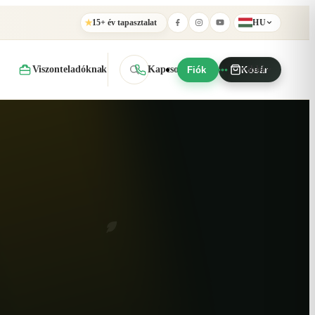
15+ év tapasztalat
HU
★
Viszonteladóknak
Kapcsolat
További
Fiók
Kosár