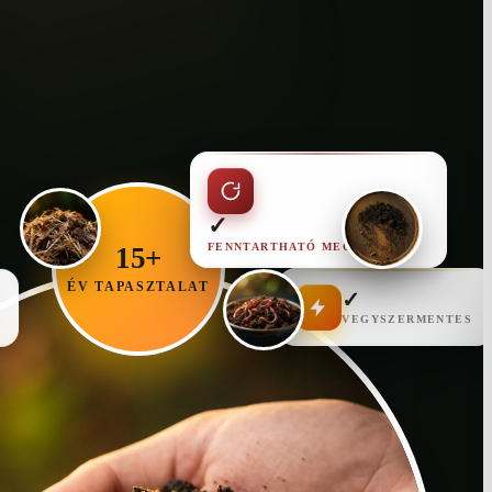
✓
FENNTARTHATÓ MEGOLDÁS
15+
ÉV TAPASZTALAT
✓
VEGYSZERMENTES