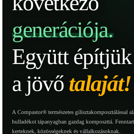
következő
generációja.
Együtt építjük
a jövő
talaját!
A Compastor® természetes gilisztakomposztálással ala
hulladékot tápanyagban gazdag komposzttá. Fenntar
kerteknek, közösségeknek és vállalkozásoknak.