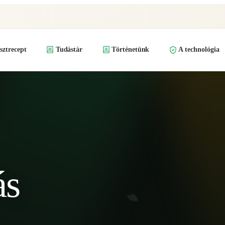
ztrecept
Tudástár
Történetünk
A technológia
ás