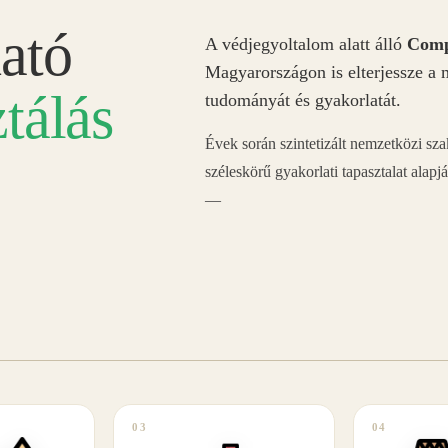
ató
A védjegyoltalom alatt álló
Comp
Magyarországon is elterjessze a 
tálás
tudományát és gyakorlatát.
Évek során szintetizált nemzetközi sz
széleskörű gyakorlati tapasztalat alapj
—
03
04