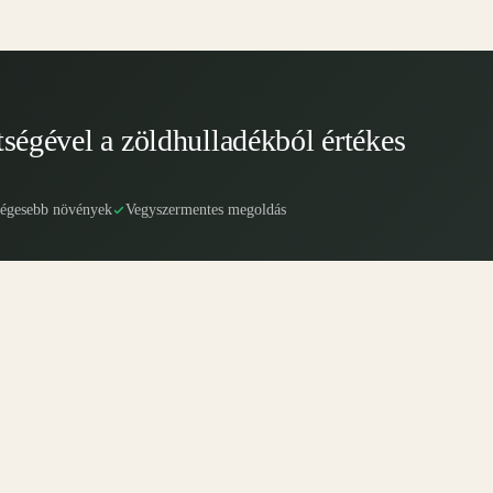
tségével a zöldhulladékból értékes
ségesebb növények
Vegyszermentes megoldás