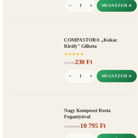
−
+
MEGNÉZEM
COMPASTOR® „Kukac
AKCIÓ
Király" Giliszta
16%
−
★
★
★
★
★
230 Ft
275 Ft
−
+
MEGNÉZEM
Nagy Komposzt Rosta
AKCIÓ
Fogantyúval
20%
−
10 795 Ft
13 494 Ft