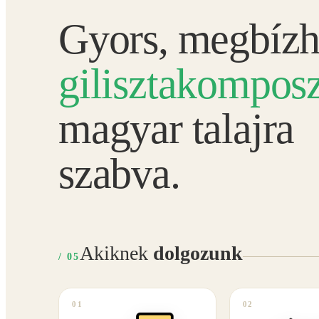
Gyors, megbízh
gilisztakomposz
magyar talajra
szabva.
Akiknek
dolgozunk
/ 05
01
02