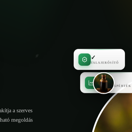
✓
TALAJERŐSÍTŐ
✓
MAGAS TÁPÉRTÉK
kítja a szerves
tható megoldás