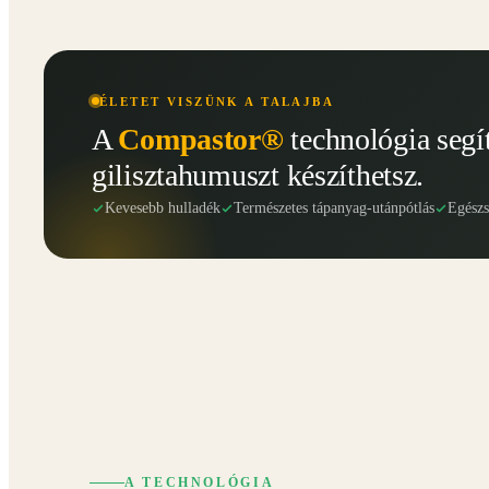
ÉLETET VISZÜNK A TALAJBA
A
Compastor®
technológia segí
gilisztahumuszt készíthetsz.
Kevesebb hulladék
Természetes tápanyag-utánpótlás
Egész
A TECHNOLÓGIA