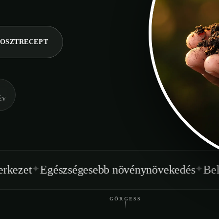
OSZTRECEPT
ÉV
✦
szségesebb növénynövekedés
Beltéren is hasz
GÖRGESS