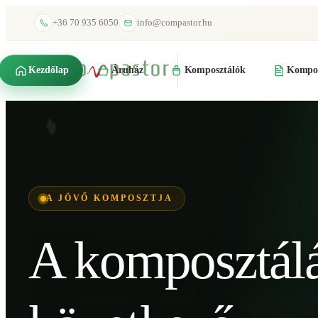
+36 70 935 6050
info@compastor.hu
Kezdőlap
Áruház
Komposztálók
Kompos
A JÖVŐ KOMPOSZTJA
A komposztál