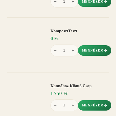
−
+
MEGNÉZEM
KomposztTeszt
0 Ft
−
+
MEGNÉZEM
Kannához Kiöntő Csap
1 750 Ft
−
+
MEGNÉZEM