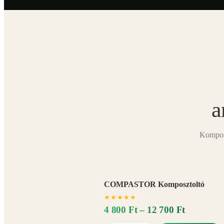
a
Komposz
COMPASTOR Komposztoltó
★
★
★
★
★
4 800 Ft – 12 700 Ft