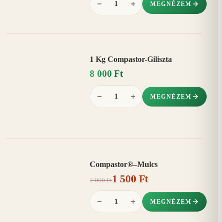
−
+
MEGNÉZEM
1 Kg Compastor-Giliszta
8 000 Ft
−
+
MEGNÉZEM
Compastor®–Mulcs
AKCIÓ
1 500 Ft
25%
−
2 000 Ft
−
+
MEGNÉZEM