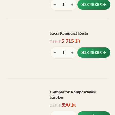
−
+
MEGNÉZEM
Kicsi Komposzt Rosta
AKCIÓ
5 715 Ft
20%
−
7 144 Ft
−
+
MEGNÉZEM
Compastor Komposztálási
AKCIÓ
Kisokos
58%
−
990 Ft
2 381 Ft