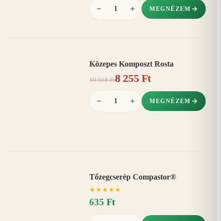
−
+
MEGNÉZEM
Közepes Komposzt Rosta
AKCIÓ
8 255 Ft
20%
−
10 318 Ft
−
+
MEGNÉZEM
Tőzegcserép Compastor®
★
★
★
★
★
635 Ft