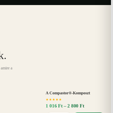
k.
 amire a
A Compastor®-Komposzt
AKÁR
★
★
★
★
★
15%
−
1 016 Ft – 2 800 Ft