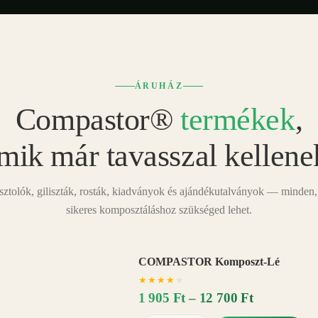
ÁRUHÁZ
Compastor®
termékek
,
mik már tavasszal kellene
tolók, giliszták, rosták, kiadványok és ajándékutalványok — minden,
sikeres komposztáláshoz szükséged lehet.
COMPASTOR Komposzt-Lé
AKÁR
★
★
★
★
★
20%
−
1 905 Ft – 12 700 Ft