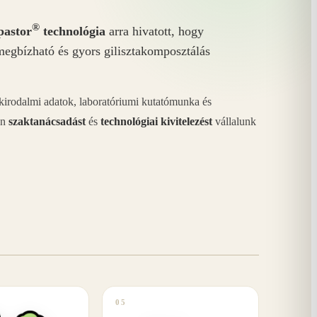
®
astor
technológia
arra hivatott, hogy
megbízható és gyors gilisztakomposztálás
akirodalmi adatok, laboratóriumi kutatómunka és
án
szaktanácsadást
és
technológiai kivitelezést
vállalunk
05