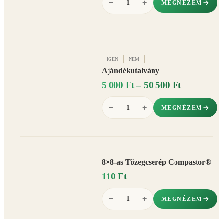
−
+
MEGNÉZEM
IGEN
NEM
Ajándékutalvány
5 000 Ft – 50 500 Ft
−
+
MEGNÉZEM
8×8-as Tőzegcserép Compastor®
110 Ft
−
+
MEGNÉZEM