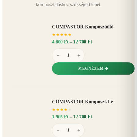
komposztáláshoz szükséged lehet.
COMPASTOR Komposztoltó
★
★
★
★
★
4 800 Ft – 12 700 Ft
−
+
MEGNÉZEM
COMPASTOR Komposzt-Lé
AKÁR
★
★
★
★
★
20%
−
1 905 Ft – 12 700 Ft
−
+