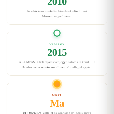
2010
Az első komposztálási kísérletek elindulnak
Mosonmagyaróváron.
VÉDJEGY
2015
A COMPASTOR® eljárás védjegyoltalom alá kerül — a
Dendrobaena
veneta var. Compastor
alfajjal együtt.
MOST
Ma
40+ település
, vállalat és közösség dolgozik már a