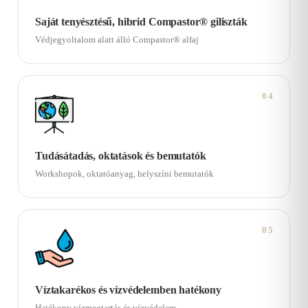
Saját tenyésztésű, hibrid Compastor® giliszták
Védjegyoltalom alatt álló Compastor® alfaj
04
Tudásátadás, oktatások és bemutatók
Workshopok, oktatóanyag, helyszíni bemutatók
05
Víztakarékos és vízvédelemben hatékony
Hatékony vízmegtartás és vízvédelem