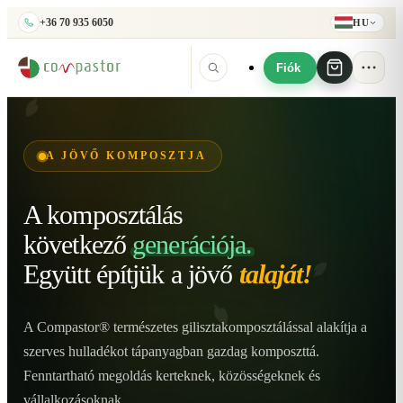
+36 70 935 6050
HU
Fiók
A JÖVŐ KOMPOSZTJA
A komposztálás
következő
generációja.
Együtt építjük
a jövő
talaját!
A Compastor® természetes gilisztakomposztálással alakítja a
szerves hulladékot tápanyagban gazdag komposzttá.
Fenntartható megoldás kerteknek, közösségeknek és
vállalkozásoknak.