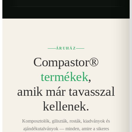
ÁRUHÁZ
Compastor®
termékek
,
amik már tavasszal
kellenek.
Komposztolók, giliszták, rosták, kiadványok és
ajándékutalványok — minden, amire a sikeres