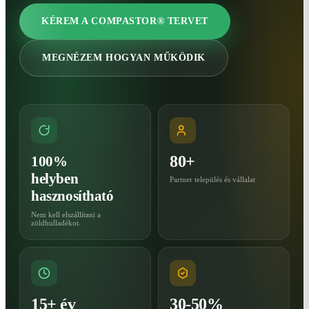
KÉREM A COMPASTOR® TERVET
MEGNÉZEM HOGYAN MŰKÖDIK
80+
100%
helyben
Partner település és vállalat
hasznosítható
Nem kell elszállítani a
zöldhulladékot.
15+ év
30-50%