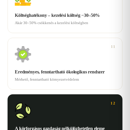
Költséghatékony – kezelési költség −30–50%
Akár 30–50% csökkenés a kezelési költségben
11
Eredményes, fenntartható ökologikus rendszer
Mérhető, fenntartható környezetvédelem
12
A körforgásos gazdaság nélkülözhetetlen eleme