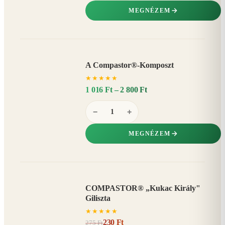
MEGNÉZEM
A Compastor®-Komposzt
AKÁR
★
★
★
★
★
15%
−
1 016 Ft – 2 800 Ft
−
+
MEGNÉZEM
COMPASTOR® „Kukac Király"
AKCIÓ
Giliszta
16%
−
★
★
★
★
★
230 Ft
275 Ft