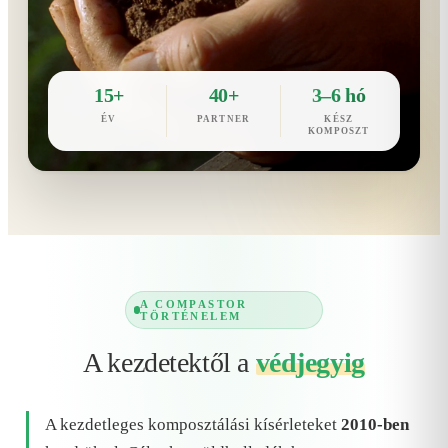
15+
40+
3–6 hó
ÉV
PARTNER
KÉSZ
KOMPOSZT
A COMPASTOR
TÖRTÉNELEM
A kezdetektől a
védjegyig
A kezdetleges komposztálási kísérleteket
2010-ben