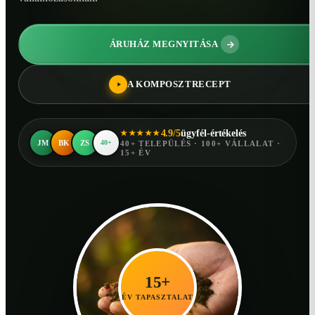
ÁRUHÁZ MEGNYITÁSA
A KOMPOSZTRECEPT
4.9/5
ügyfél-értékelés
★★★★★
JM
BK
ZS
40+
40+ TELEPÜLÉS · 100+ VÁLLALAT ·
15+ ÉV
15+
ÉV TAPASZTALAT