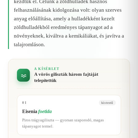
kezdtük el. Célunk a zöldhulladék hasznos
felhasználásának kidolgozása volt: olyan szerves
anyag előállítása, amely a hulladékként kezelt
zöldhulladékból eredményes tápanyagot ad a
növényeknek, kiváltva a kemikáliákat, és javítva a
talajromláson.
A KÍSÉRLET
A vörös giliszták három fajtáját
telepítettük
01
kistestű
Eisenia
foetida
Piros trágyagiliszta — gyorsan szaporodó, magas
tápanyagot termel.