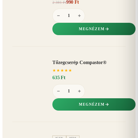
990 Ft
2 381 Ft
58%
−
−
+
MEGNÉZEM
Tőzegcserép Compastor®
★
★
★
★
★
635 Ft
−
+
MEGNÉZEM