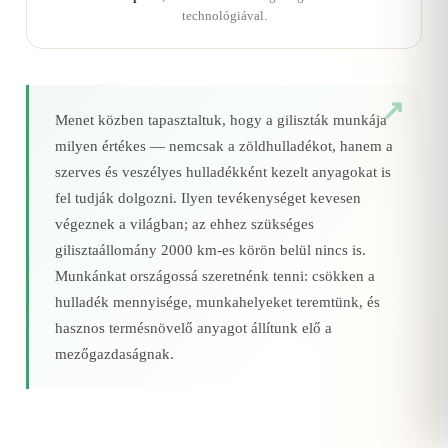
technológiával.
Menet közben tapasztaltuk, hogy a giliszták munkája
milyen értékes — nemcsak a zöldhulladékot, hanem a
szerves és veszélyes hulladékként kezelt anyagokat is
fel tudják dolgozni. Ilyen tevékenységet kevesen
végeznek a világban; az ehhez szükséges
gilisztaállomány 2000 km‑es körön belül nincs is.
Munkánkat országossá szeretnénk tenni: csökken a
hulladék mennyisége, munkahelyeket teremtünk, és
hasznos termésnövelő anyagot állítunk elő a
mezőgazdaságnak.