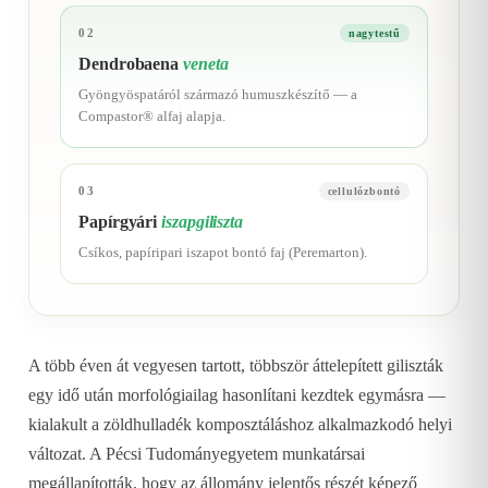
02
nagytestű
Dendrobaena
veneta
Gyöngyöspatáról származó humuszkészítő — a
Compastor® alfaj alapja.
03
cellulózbontó
Papírgyári
iszapgiliszta
Csíkos, papíripari iszapot bontó faj (Peremarton).
A több éven át vegyesen tartott, többször áttelepített giliszták
egy idő után morfológiailag hasonlítani kezdtek egymásra —
kialakult a zöldhulladék komposztáláshoz alkalmazkodó helyi
változat. A Pécsi Tudományegyetem munkatársai
megállapították, hogy az állomány jelentős részét képező