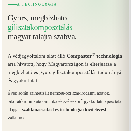
A TECHNOLÓGIA
Gyors, megbízható
gilisztakomposztálás
magyar talajra szabva.
®
A védjegyoltalom alatt álló
Compastor
technológia
arra hivatott, hogy Magyarországon is elterjessze a
megbízható és gyors gilisztakomposztálás tudományát
és gyakorlatát.
Évek során szintetizált nemzetközi szakirodalmi adatok,
laboratóriumi kutatómunka és széleskörű gyakorlati tapasztalat
alapján
szaktanácsadást
és
technológiai kivitelezést
vállalunk —