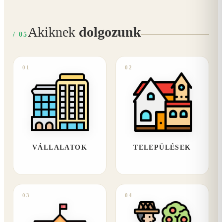
Akiknek
dolgozunk
/ 05
01
02
VÁLLALATOK
TELEPÜLÉSEK
03
04