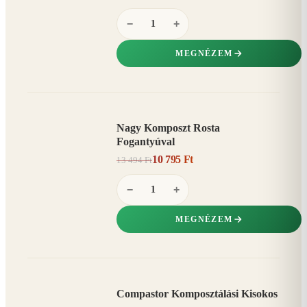
−
+
MEGNÉZEM
Nagy Komposzt Rosta
AKCIÓ
Fogantyúval
20%
−
10 795 Ft
13 494 Ft
−
+
MEGNÉZEM
Compastor Komposztálási Kisokos
AKCIÓ