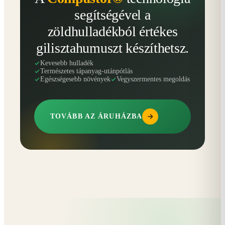
segítségével a
zöldhulladékból értékes
gilisztahumuszt készíthetsz.
Kevesebb hulladék
Természetes tápanyag-utánpótlás
Egészségesebb növények
Vegyszermentes megoldás
TOVÁBB AZ ÁRUHÁZBA