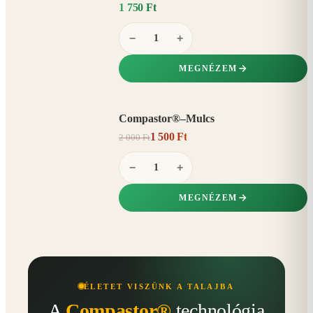
1 750 Ft
−
+
MEGNÉZEM
Compastor®–Mulcs
AKCIÓ
1 500 Ft
2 000 Ft
25%
−
−
+
MEGNÉZEM
ÉLETET VISZÜNK A TALAJBA
A
Compastor®
technológia