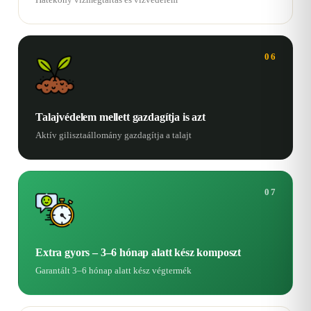
06
Talajvédelem mellett gazdagítja is azt
Aktív gilisztaállomány gazdagítja a talajt
07
Extra gyors – 3–6 hónap alatt kész komposzt
Garantált 3–6 hónap alatt kész végtermék