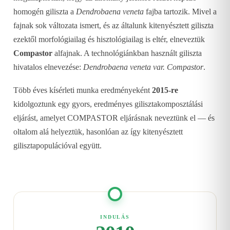
homogén giliszta a
Dendrobaena veneta
fajba tartozik. Mivel a
fajnak sok változata ismert, és az általunk kitenyésztett giliszta
ezektől morfológiailag és hisztológiailag is eltér, elneveztük
Compastor
alfajnak. A technológiánkban használt giliszta
hivatalos elnevezése:
Dendrobaena veneta var. Compastor
.
Több éves kísérleti munka eredményeként
2015-re
kidolgoztunk egy gyors, eredményes gilisztakomposztálási
eljárást, amelyet COMPASTOR eljárásnak neveztünk el — és
oltalom alá helyeztük, hasonlóan az így kitenyésztett
gilisztapopulációval együtt.
INDULÁS