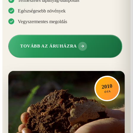
Természetes tápanyag-utánpótlás
Egészségesebb növények
Vegyszermentes megoldás
TOVÁBB AZ ÁRUHÁZRA
2010
ÓTA