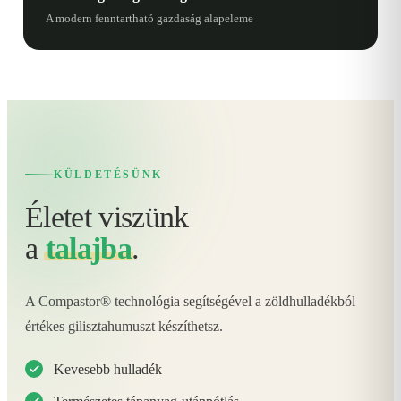
A modern fenntartható gazdaság alapeleme
KÜLDETÉSÜNK
Életet viszünk
a
talajba
.
A Compastor® technológia segítségével a zöldhulladékból
értékes gilisztahumuszt készíthetsz.
Kevesebb hulladék