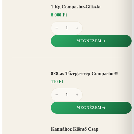
1 Kg Compastor-Giliszta
8 000 Ft
−
+
MEGNÉZEM
8×8-as Tőzegcserép Compastor®
110 Ft
−
+
MEGNÉZEM
Kannához Kiöntő Csap