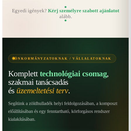
Egyedi igények?
Kérj személyre szabott ajánlatot
alább.
ÖNKORMÁNYZATOKNAK / VÁLLALATOKNAK
Komplett
technológiai csomag
,
szakmai tanácsadás
és
üzemeltetési terv
.
Segítünk a zöldhulladék helyi feldolgozásában, a komposzt
előállításában és egy fenntartható, körforgásos rendszer
kialakításában.