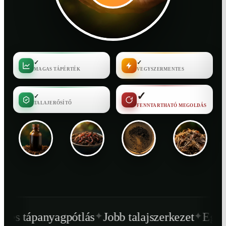
✓
✓
MAGAS TÁPÉRTÉK
VEGYSZERMENTES
✓
✓
TALAJERŐSÍTŐ
FENNTARTHATÓ MEGOLDÁS
✦
✦
ótlás
Jobb talajszerkezet
Egészségesebb növ