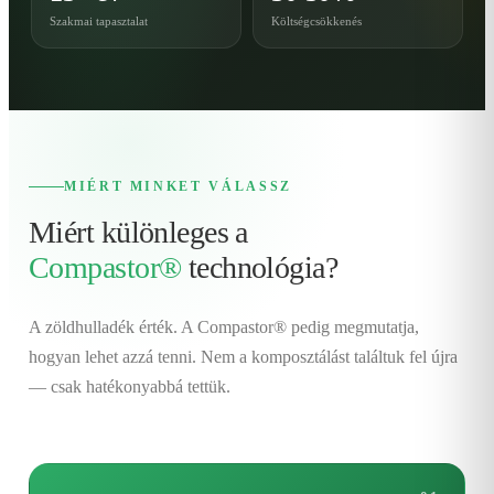
Szakmai tapasztalat
Költségcsökkenés
MIÉRT MINKET VÁLASSZ
Miért különleges a
Compastor®
technológia?
A zöldhulladék érték. A Compastor® pedig megmutatja,
hogyan lehet azzá tenni. Nem a komposztálást találtuk fel újra
— csak hatékonyabbá tettük.