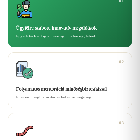
01
Ügyfélre szabott, innovatív megoldások
Egyedi technológiai csomag minden ügyfélnek
02
Folyamatos mentoráció minőségbiztosítással
Éves minőségbiztosítás és helyszíni segítség
03