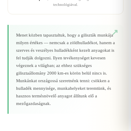
technológiával.
Menet közben tapasztaltuk, hogy a giliszták munkája
milyen értékes — nemcsak a zöldhulladékot, hanem a
szerves és veszélyes hulladékként kezelt anyagokat is
fel tudják dolgozni. Ilyen tevékenységet kevesen
végeznek a világban; az ehhez szükséges
gilisztaállomány 2000 km‑es körön belül nincs is.
Munkánkat országossá szeretnénk tenni: csökken a
hulladék mennyisége, munkahelyeket teremtünk, és
hasznos termésnövelő anyagot állítunk elő a
mezőgazdaságnak.