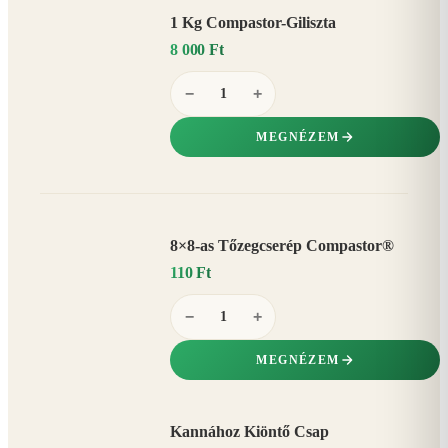
1 Kg Compastor-Giliszta
8 000 Ft
−
+
MEGNÉZEM
8×8-as Tőzegcserép Compastor®
110 Ft
−
+
MEGNÉZEM
Kannához Kiöntő Csap