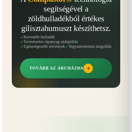
segítségével a
zöldhulladékból értékes
gilisztahumuszt készíthetsz.
Kevesebb hulladék
Természetes tápanyag-utánpótlás
Egészségesebb növények
Vegyszermentes megoldás
TOVÁBB AZ ÁRUHÁZBA