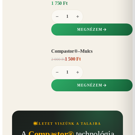
1 750 Ft
−
+
MEGNÉZEM
Compastor®–Mulcs
AKCIÓ
1 500 Ft
2 000 Ft
25%
−
−
+
MEGNÉZEM
ÉLETET VISZÜNK A TALAJBA
A
Compastor®
technológia