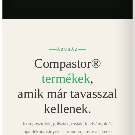
ÁRUHÁZ
Compastor®
termékek
,
amik már tavasszal
kellenek.
Komposztolók, giliszták, rosták, kiadványok és
ajándékutalványok — minden, amire a sikeres