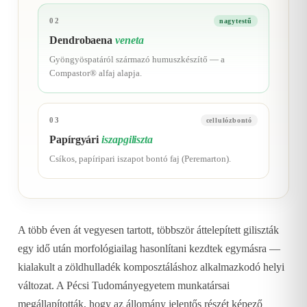
02
nagytestű
Dendrobaena
veneta
Gyöngyöspatáról származó humuszkészítő — a
Compastor® alfaj alapja.
03
cellulózbontó
Papírgyári
iszapgiliszta
Csíkos, papíripari iszapot bontó faj (Peremarton).
A több éven át vegyesen tartott, többször áttelepített giliszták
egy idő után morfológiailag hasonlítani kezdtek egymásra —
kialakult a zöldhulladék komposztáláshoz alkalmazkodó helyi
változat. A Pécsi Tudományegyetem munkatársai
megállapították, hogy az állomány jelentős részét képező