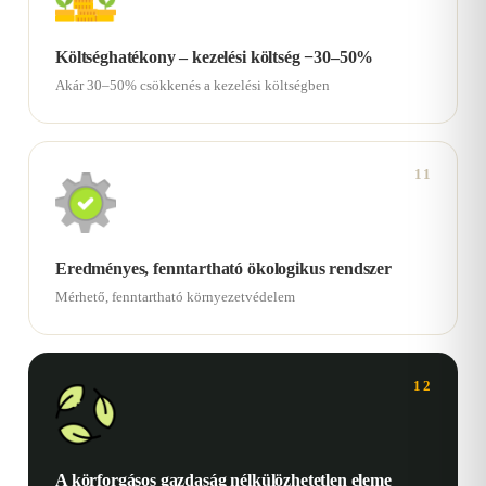
Költséghatékony – kezelési költség −30–50%
Akár 30–50% csökkenés a kezelési költségben
11
Eredményes, fenntartható ökologikus rendszer
Mérhető, fenntartható környezetvédelem
12
A körforgásos gazdaság nélkülözhetetlen eleme