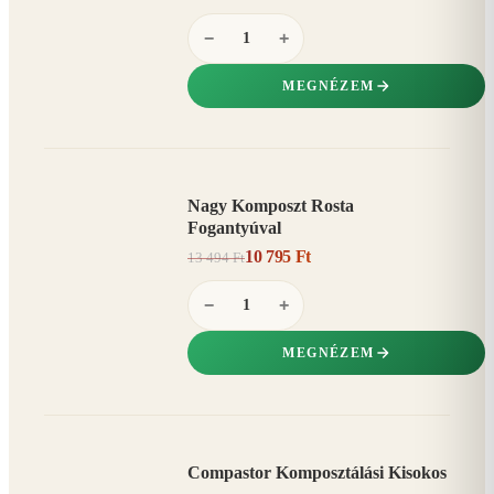
−
+
MEGNÉZEM
Nagy Komposzt Rosta
AKCIÓ
Fogantyúval
20%
−
10 795 Ft
13 494 Ft
−
+
MEGNÉZEM
Compastor Komposztálási Kisokos
AKCIÓ