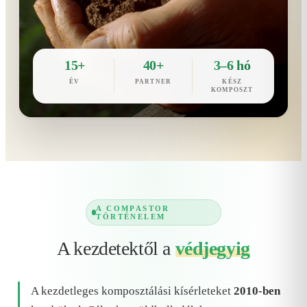
15+
40+
3–6 hó
ÉV
PARTNER
KÉSZ
KOMPOSZT
A COMPASTOR
TÖRTÉNELEM
A kezdetektől a
védjegyig
A kezdetleges komposztálási kísérleteket
2010-ben