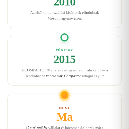
2010
Az első komposztálási kísérletek elindulnak
Mosonmagyaróváron.
VÉDJEGY
2015
A COMPASTOR® eljárás védjegyoltalom alá kerül — a
Dendrobaena
veneta var. Compastor
alfajjal együtt.
MOST
Ma
40+ település
, vállalat és közösség dolgozik már a