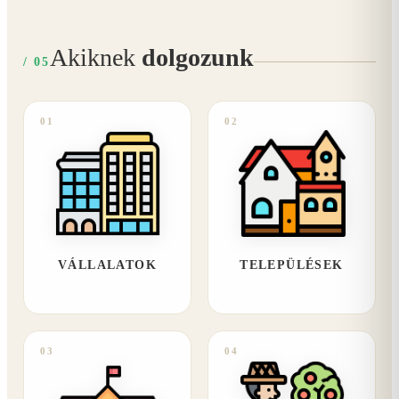
Akiknek
dolgozunk
/ 05
01
02
VÁLLALATOK
TELEPÜLÉSEK
03
04