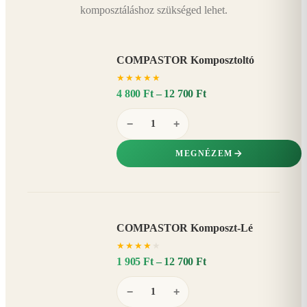
komposztáláshoz szükséged lehet.
COMPASTOR Komposztoltó
★
★
★
★
★
4 800 Ft – 12 700 Ft
−
+
MEGNÉZEM
COMPASTOR Komposzt-Lé
AKÁR
★
★
★
★
★
20%
−
1 905 Ft – 12 700 Ft
−
+