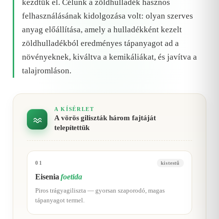
kezdtük el. Célunk a zöldhulladék hasznos
felhasználásának kidolgozása volt: olyan szerves
anyag előállítása, amely a hulladékként kezelt
zöldhulladékból eredményes tápanyagot ad a
növényeknek, kiváltva a kemikáliákat, és javítva a
talajromláson.
A KÍSÉRLET
A vörös giliszták három fajtáját
telepítettük
01
kistestű
Eisenia
foetida
Piros trágyagiliszta — gyorsan szaporodó, magas
tápanyagot termel.