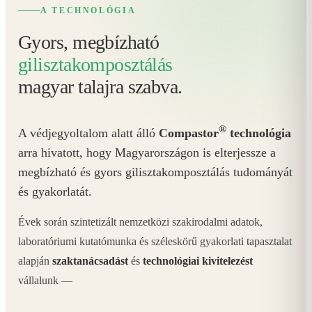
A TECHNOLÓGIA
Gyors, megbízható
gilisztakomposztálás
magyar talajra szabva.
®
A védjegyoltalom alatt álló
Compastor
technológia
arra hivatott, hogy Magyarországon is elterjessze a
megbízható és gyors gilisztakomposztálás tudományát
és gyakorlatát.
Évek során szintetizált nemzetközi szakirodalmi adatok,
laboratóriumi kutatómunka és széleskörű gyakorlati tapasztalat
alapján
szaktanácsadást
és
technológiai kivitelezést
vállalunk —