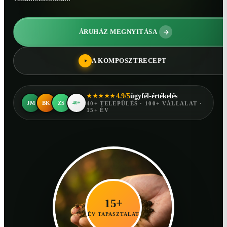
ÁRUHÁZ MEGNYITÁSA
A KOMPOSZTRECEPT
4.9/5
ügyfél-értékelés
★★★★★
JM
BK
ZS
40+
40+ TELEPÜLÉS · 100+ VÁLLALAT ·
15+ ÉV
15+
ÉV TAPASZTALAT