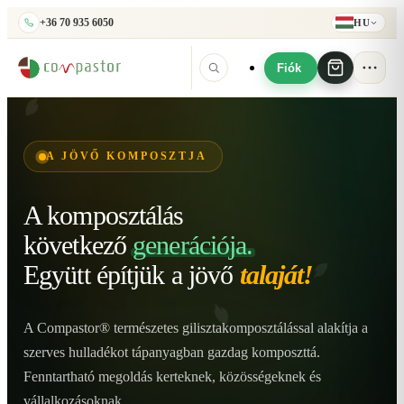
+36 70 935 6050
HU
Fiók
A JÖVŐ KOMPOSZTJA
A komposztálás
következő
generációja.
Együtt építjük
a jövő
talaját!
A Compastor® természetes gilisztakomposztálással alakítja a
szerves hulladékot tápanyagban gazdag komposzttá.
Fenntartható megoldás kerteknek, közösségeknek és
vállalkozásoknak.