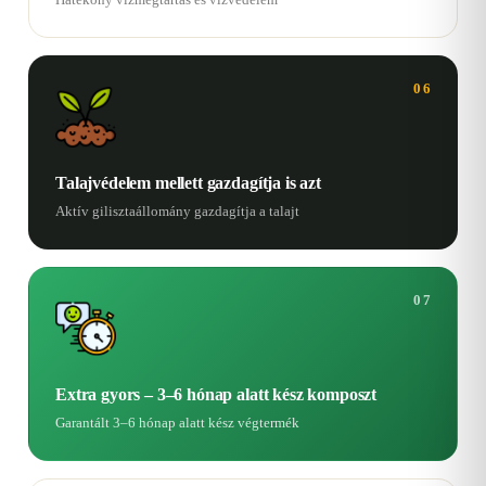
06
Talajvédelem mellett gazdagítja is azt
Aktív gilisztaállomány gazdagítja a talajt
07
Extra gyors – 3–6 hónap alatt kész komposzt
Garantált 3–6 hónap alatt kész végtermék