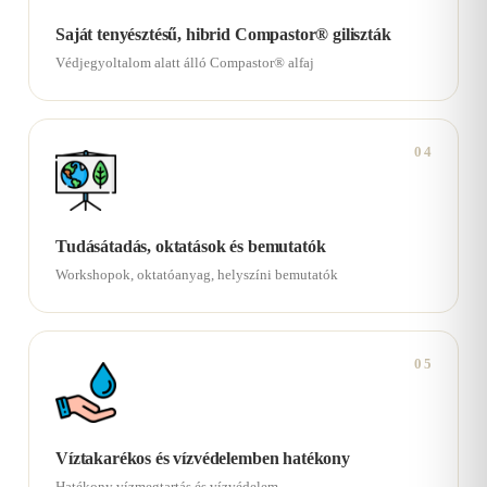
Saját tenyésztésű, hibrid Compastor® giliszták
Védjegyoltalom alatt álló Compastor® alfaj
04
Tudásátadás, oktatások és bemutatók
Workshopok, oktatóanyag, helyszíni bemutatók
05
Víztakarékos és vízvédelemben hatékony
Hatékony vízmegtartás és vízvédelem