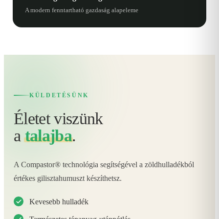
A modern fenntartható gazdaság alapeleme
KÜLDETÉSÜNK
Életet viszünk
a
talajba
.
A Compastor® technológia segítségével a zöldhulladékból
értékes gilisztahumuszt készíthetsz.
Kevesebb hulladék