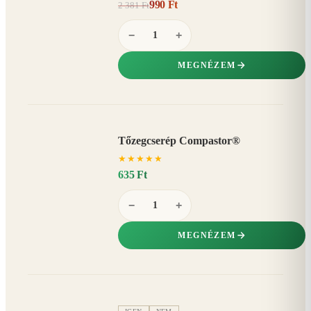
990 Ft
2 381 Ft
58%
−
−
+
MEGNÉZEM
Tőzegcserép Compastor®
★
★
★
★
★
635 Ft
−
+
MEGNÉZEM