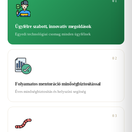
01
Ügyfélre szabott, innovatív megoldások
Egyedi technológiai csomag minden ügyfélnek
02
Folyamatos mentoráció minőségbiztosítással
Éves minőségbiztosítás és helyszíni segítség
03