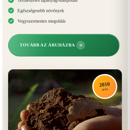
Természetes tápanyag-utánpótlás
Egészségesebb növények
Vegyszermentes megoldás
TOVÁBB AZ ÁRUHÁZRA
2010
ÓTA