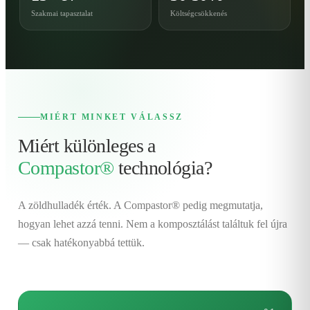
Szakmai tapasztalat
Költségcsökkenés
MIÉRT MINKET VÁLASSZ
Miért különleges a
Compastor®
technológia?
A zöldhulladék érték. A Compastor® pedig megmutatja,
hogyan lehet azzá tenni. Nem a komposztálást találtuk fel újra
— csak hatékonyabbá tettük.