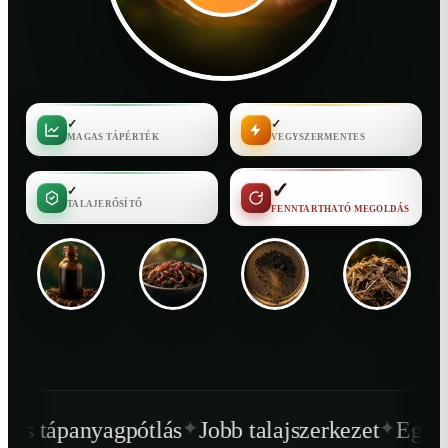
✓
✓
MAGAS TÁPÉRTÉK
VEGYSZERMENTES
✓
✓
TALAJERŐSÍTŐ
FENNTARTHATÓ MEGOLDÁS
✦
✦
ótlás
Jobb talajszerkezet
Egészségesebb növ