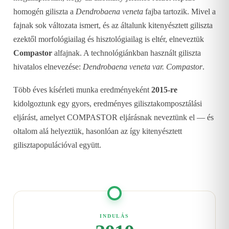
homogén giliszta a
Dendrobaena veneta
fajba tartozik. Mivel a
fajnak sok változata ismert, és az általunk kitenyésztett giliszta
ezektől morfológiailag és hisztológiailag is eltér, elneveztük
Compastor
alfajnak. A technológiánkban használt giliszta
hivatalos elnevezése:
Dendrobaena veneta var. Compastor
.
Több éves kísérleti munka eredményeként
2015-re
kidolgoztunk egy gyors, eredményes gilisztakomposztálási
eljárást, amelyet COMPASTOR eljárásnak neveztünk el — és
oltalom alá helyeztük, hasonlóan az így kitenyésztett
gilisztapopulációval együtt.
INDULÁS