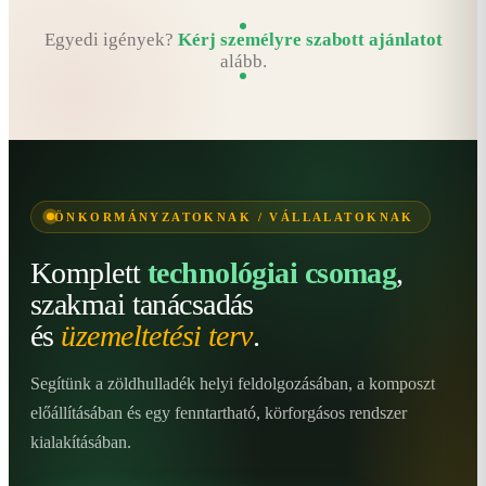
Egyedi igények?
Kérj személyre szabott ajánlatot
alább.
ÖNKORMÁNYZATOKNAK / VÁLLALATOKNAK
Komplett
technológiai csomag
,
szakmai tanácsadás
és
üzemeltetési terv
.
Segítünk a zöldhulladék helyi feldolgozásában, a komposzt
előállításában és egy fenntartható, körforgásos rendszer
kialakításában.