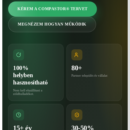
KÉREM A COMPASTOR® TERVET
MEGNÉZEM HOGYAN MŰKÖDIK
80+
100%
helyben
Partner település és vállalat
hasznosítható
Nem kell elszállítani a
zöldhulladékot.
15+ év
30-50%