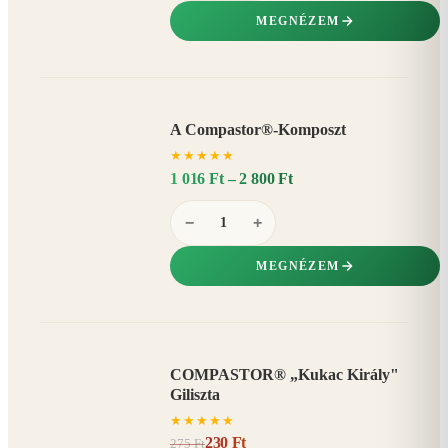
MEGNÉZEM
A Compastor®-Komposzt
AKÁR
★
★
★
★
★
15%
−
1 016 Ft – 2 800 Ft
−
+
MEGNÉZEM
COMPASTOR® „Kukac Király"
AKCIÓ
Giliszta
16%
−
★
★
★
★
★
230 Ft
275 Ft