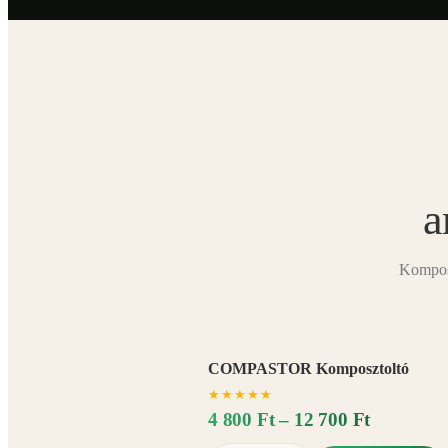
a
Komposz
COMPASTOR Komposztoltó
★
★
★
★
★
4 800 Ft – 12 700 Ft