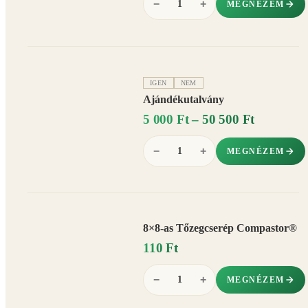
−
+
MEGNÉZEM
IGEN
NEM
Ajándékutalvány
5 000 Ft – 50 500 Ft
−
+
MEGNÉZEM
8×8-as Tőzegcserép Compastor®
110 Ft
−
+
MEGNÉZEM