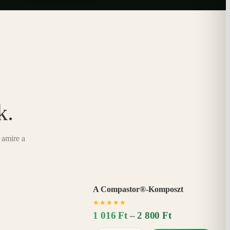
k.
 amire a
A Compastor®-Komposzt
AKÁR
★
★
★
★
★
15%
−
1 016 Ft – 2 800 Ft