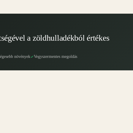
tségével a zöldhulladékból értékes
ségesebb növények
Vegyszermentes megoldás