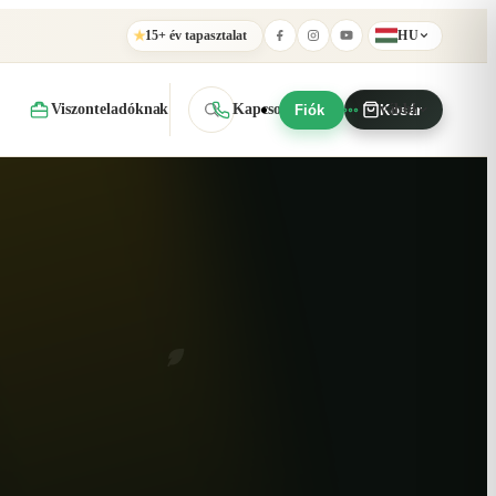
15+ év tapasztalat
HU
★
Viszonteladóknak
Kapcsolat
További
Fiók
Kosár