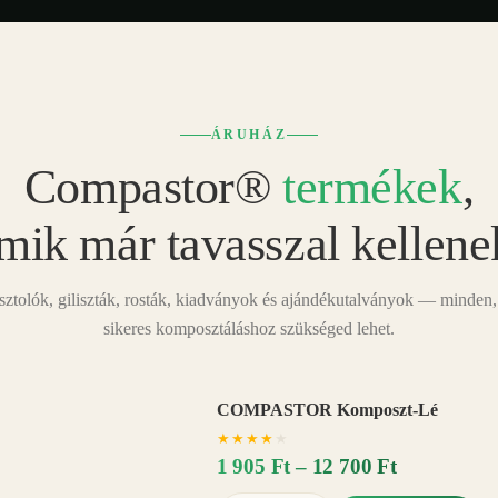
ÁRUHÁZ
Compastor®
termékek
,
mik már tavasszal kellene
tolók, giliszták, rosták, kiadványok és ajándékutalványok — minden,
sikeres komposztáláshoz szükséged lehet.
COMPASTOR Komposzt-Lé
AKÁR
★
★
★
★
★
20%
−
1 905 Ft – 12 700 Ft