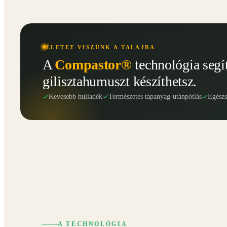
ÉLETET VISZÜNK A TALAJBA
A
Compastor®
technológia segí
gilisztahumuszt készíthetsz.
Kevesebb hulladék
Természetes tápanyag-utánpótlás
Egész
A TECHNOLÓGIA