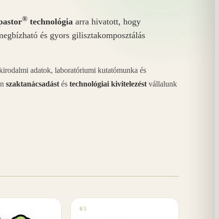
®
astor
technológia
arra hivatott, hogy
megbízható és gyors gilisztakomposztálás
akirodalmi adatok, laboratóriumi kutatómunka és
án
szaktanácsadást
és
technológiai kivitelezést
vállalunk
05