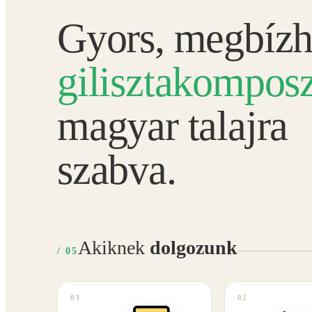
Gyors, megbízh
gilisztakomposz
magyar talajra
szabva.
Akiknek
dolgozunk
/ 05
01
02