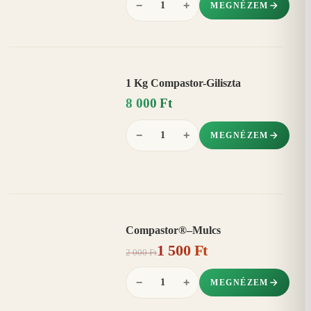
−
+
MEGNÉZEM
1 Kg Compastor-Giliszta
8 000 Ft
−
+
MEGNÉZEM
Compastor®–Mulcs
AKCIÓ
1 500 Ft
25%
−
2 000 Ft
−
+
MEGNÉZEM