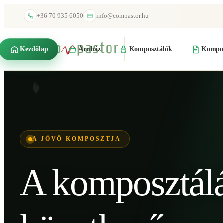
+36 70 935 6050
info@compastor.hu
Kezdőlap
Áruház
Komposztálók
Kompos
A JÖVŐ KOMPOSZTJA
A komposztál