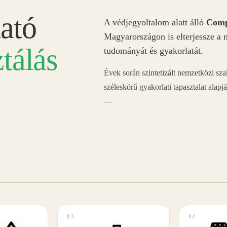
ató
A védjegyoltalom alatt álló
Comp
Magyarországon is elterjessze a 
tálás
tudományát és gyakorlatát.
Évek során szintetizált nemzetközi sz
széleskörű gyakorlati tapasztalat alapj
—
03
04