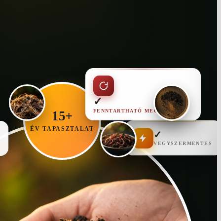
✓
FENNTARTHATÓ MEGOLDÁS
15+
ÉV TAPASZTALAT
✓
VEGYSZERMENTES