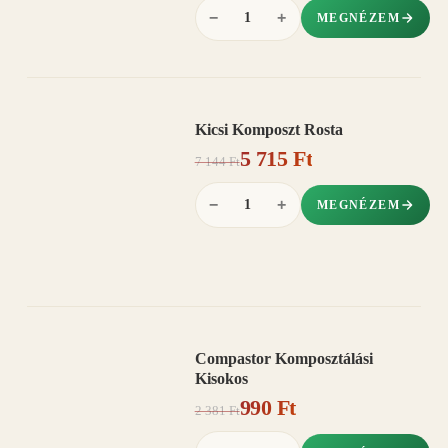
−
+
MEGNÉZEM
Kicsi Komposzt Rosta
AKCIÓ
5 715 Ft
20%
−
7 144 Ft
−
+
MEGNÉZEM
Compastor Komposztálási
AKCIÓ
Kisokos
58%
−
990 Ft
2 381 Ft