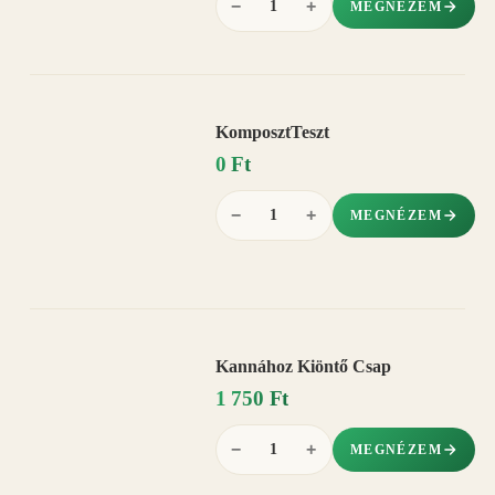
−
+
MEGNÉZEM
KomposztTeszt
0 Ft
−
+
MEGNÉZEM
Kannához Kiöntő Csap
1 750 Ft
−
+
MEGNÉZEM