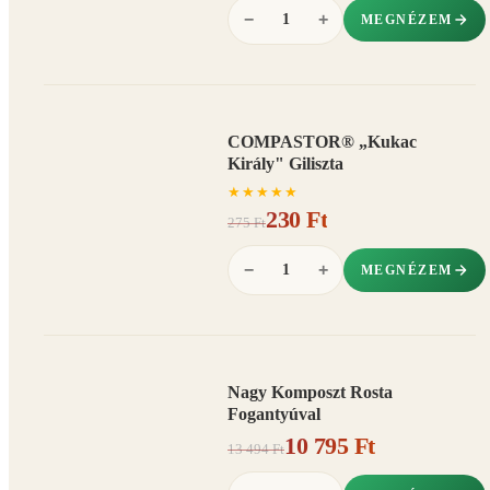
−
+
MEGNÉZEM
COMPASTOR® „Kukac
AKCIÓ
Király" Giliszta
16%
−
★
★
★
★
★
230 Ft
275 Ft
−
+
MEGNÉZEM
Nagy Komposzt Rosta
AKCIÓ
Fogantyúval
20%
−
10 795 Ft
13 494 Ft