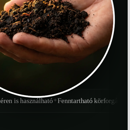
✦
✦
álható
Fenntartható körforgás
Gyorsabb lebo