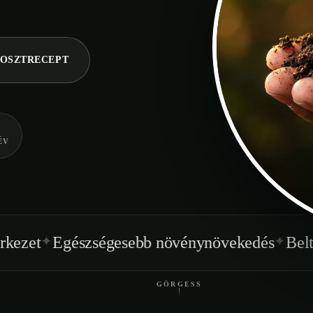
OSZTRECEPT
ÉV
✦
zségesebb növénynövekedés
Beltéren is haszn
GÖRGESS