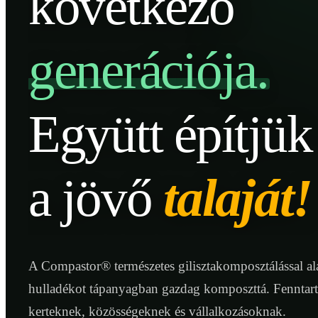
következő
generációja.
Együtt építjük
a jövő
talaját!
A Compastor® természetes gilisztakomposztálással ala
hulladékot tápanyagban gazdag komposzttá. Fenntar
kerteknek, közösségeknek és vállalkozásoknak.