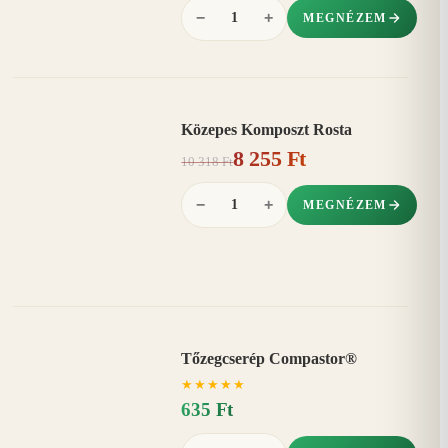
−
+
MEGNÉZEM
Közepes Komposzt Rosta
AKCIÓ
8 255 Ft
20%
−
10 318 Ft
−
+
MEGNÉZEM
Tőzegcserép Compastor®
★
★
★
★
★
635 Ft