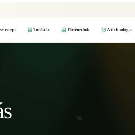
ztrecept
Tudástár
Történetünk
A technológia
ás