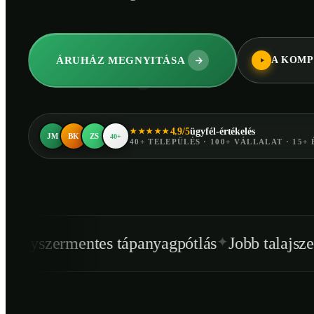
ÁRUHÁZ MEGNYITÁSA
A KOMP
4.9/5
ügyfél-értékelés
★★★★★
JM
BK
ZS
40+
40+ TELEPÜLÉS · 100+ VÁLLALAT · 15+ 
✦
✦
tes tápanyagpótlás
Jobb talajszerkezet
Egés