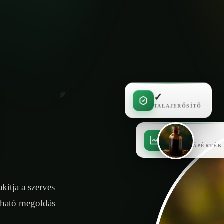
✓
TALAJERŐSÍTŐ
✓
MAGAS TÁPÉRTÉK
kítja a szerves
tható megoldás