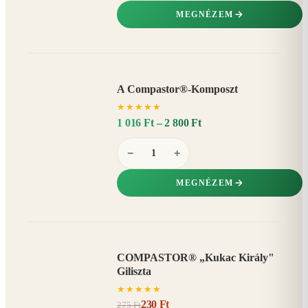
MEGNÉZEM
A Compastor®-Komposzt
AKÁR
★
★
★
★
★
15%
−
1 016 Ft – 2 800 Ft
−
+
MEGNÉZEM
COMPASTOR® „Kukac Király"
AKCIÓ
Giliszta
16%
−
★
★
★
★
★
230 Ft
275 Ft