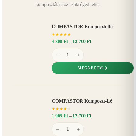
komposztáláshoz szükséged lehet.
COMPASTOR Komposztoltó
★
★
★
★
★
4 800 Ft – 12 700 Ft
−
+
MEGNÉZEM
COMPASTOR Komposzt-Lé
AKÁR
★
★
★
★
★
20%
−
1 905 Ft – 12 700 Ft
−
+