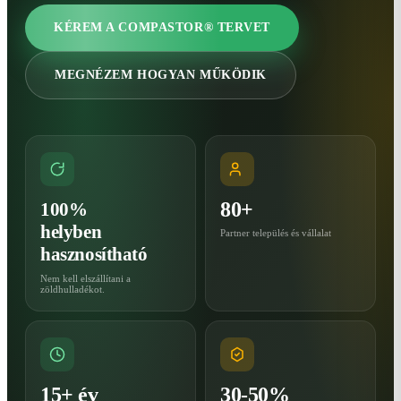
KÉREM A COMPASTOR® TERVET
MEGNÉZEM HOGYAN MŰKÖDIK
80+
100%
helyben
Partner település és vállalat
hasznosítható
Nem kell elszállítani a
zöldhulladékot.
15+ év
30-50%