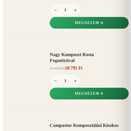
−
+
MEGNÉZEM
Nagy Komposzt Rosta
AKCIÓ
Fogantyúval
20%
−
10 795 Ft
13 494 Ft
−
+
MEGNÉZEM
Compastor Komposztálási Kisokos
AKCIÓ