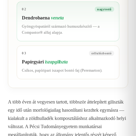
02
nagytestű
Dendrobaena
veneta
Gyöngyöspatáról származó humuszkészítő — a
Compastor® alfaj alapja.
03
cellulózbontó
Papírgyári
iszapgiliszta
Csíkos, papíripari iszapot bontó faj (Peremarton).
A több éven át vegyesen tartott, többször áttelepített giliszták
egy idő után morfológiailag hasonlítani kezdtek egymásra —
kialakult a zöldhulladék komposztáláshoz alkalmazkodó helyi
változat. A Pécsi Tudományegyetem munkatársai
megállapították, hogy az állomány jelentős részét képező