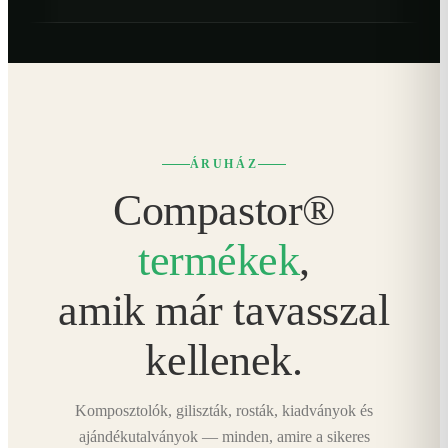
ÁRUHÁZ
Compastor®
termékek
,
amik már tavasszal
kellenek.
Komposztolók, giliszták, rosták, kiadványok és
ajándékutalványok — minden, amire a sikeres