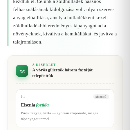
kezdtük el. Célunk a zöldhulladék hasznos
felhasználásának kidolgozása volt: olyan szerves
anyag előállítása, amely a hulladékként kezelt
zöldhulladékból eredményes tápanyagot ad a
növényeknek, kiváltva a kemikáliákat, és javítva a
talajromláson.
A KÍSÉRLET
A vörös giliszták három fajtáját
telepítettük
01
kistestű
Eisenia
foetida
Piros trágyagiliszta — gyorsan szaporodó, magas
tápanyagot termel.