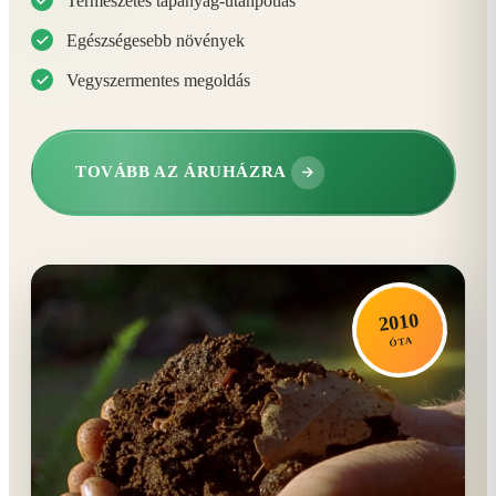
Természetes tápanyag-utánpótlás
Egészségesebb növények
Vegyszermentes megoldás
TOVÁBB AZ ÁRUHÁZRA
2010
ÓTA