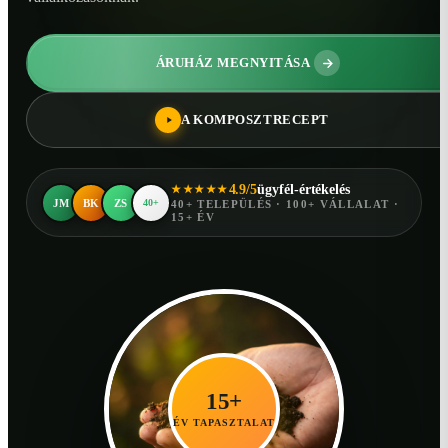
ÁRUHÁZ MEGNYITÁSA
A KOMPOSZTRECEPT
4.9/5
ügyfél-értékelés
★★★★★
JM
BK
ZS
40+
40+ TELEPÜLÉS · 100+ VÁLLALAT ·
15+ ÉV
15+
ÉV TAPASZTALAT