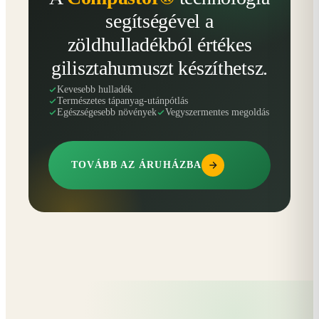
segítségével a
zöldhulladékból értékes
gilisztahumuszt készíthetsz.
Kevesebb hulladék
Természetes tápanyag-utánpótlás
Egészségesebb növények
Vegyszermentes megoldás
TOVÁBB AZ ÁRUHÁZBA