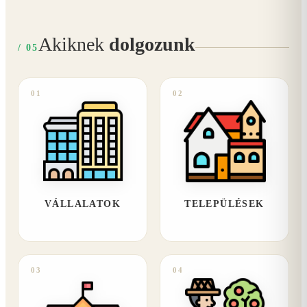
Akiknek
dolgozunk
/ 05
01
02
VÁLLALATOK
TELEPÜLÉSEK
03
04