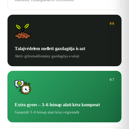
06
Talajvédelem mellett gazdagítja is azt
Aktív gilisztaállomány gazdagítja a talajt
07
Extra gyors – 3–6 hónap alatt kész komposzt
Garantált 3–6 hónap alatt kész végtermék