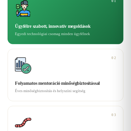
01
Ügyfélre szabott, innovatív megoldások
Egyedi technológiai csomag minden ügyfélnek
02
Folyamatos mentoráció minőségbiztosítással
Éves minőségbiztosítás és helyszíni segítség
03