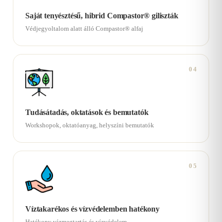
Saját tenyésztésű, hibrid Compastor® giliszták
Védjegyoltalom alatt álló Compastor® alfaj
04
Tudásátadás, oktatások és bemutatók
Workshopok, oktatóanyag, helyszíni bemutatók
05
Víztakarékos és vízvédelemben hatékony
Hatékony vízmegtartás és vízvédelem