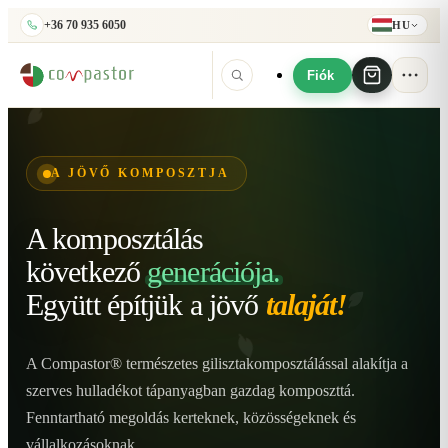
+36 70 935 6050
HU
Fiók
A JÖVŐ KOMPOSZTJA
A komposztálás
következő
generációja.
Együtt építjük
a jövő
talaját!
A Compastor® természetes gilisztakomposztálással alakítja a
szerves hulladékot tápanyagban gazdag komposzttá.
Fenntartható megoldás kerteknek, közösségeknek és
vállalkozásoknak.