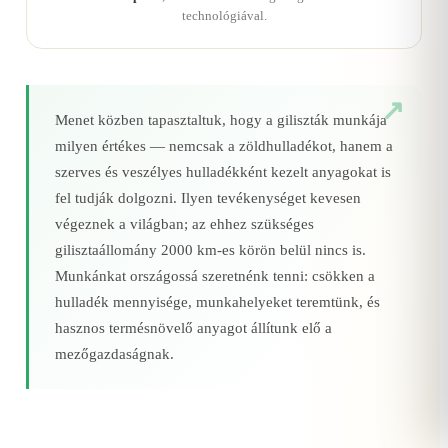
technológiával.
Menet közben tapasztaltuk, hogy a giliszták munkája
milyen értékes — nemcsak a zöldhulladékot, hanem a
szerves és veszélyes hulladékként kezelt anyagokat is
fel tudják dolgozni. Ilyen tevékenységet kevesen
végeznek a világban; az ehhez szükséges
gilisztaállomány 2000 km‑es körön belül nincs is.
Munkánkat országossá szeretnénk tenni: csökken a
hulladék mennyisége, munkahelyeket teremtünk, és
hasznos termésnövelő anyagot állítunk elő a
mezőgazdaságnak.