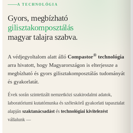
A TECHNOLÓGIA
Gyors, megbízható
gilisztakomposztálás
magyar talajra szabva.
®
A védjegyoltalom alatt álló
Compastor
technológia
arra hivatott, hogy Magyarországon is elterjessze a
megbízható és gyors gilisztakomposztálás tudományát
és gyakorlatát.
Évek során szintetizált nemzetközi szakirodalmi adatok,
laboratóriumi kutatómunka és széleskörű gyakorlati tapasztalat
alapján
szaktanácsadást
és
technológiai kivitelezést
vállalunk —