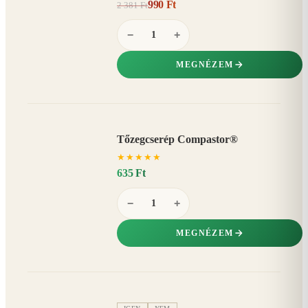
990 Ft
2 381 Ft
58%
−
−
+
MEGNÉZEM
Tőzegcserép Compastor®
★
★
★
★
★
635 Ft
−
+
MEGNÉZEM