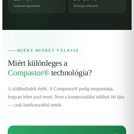
Szakmai tapasztalat
Költségcsökkenés
MIÉRT MINKET VÁLASSZ
Miért különleges a
Compastor®
technológia?
A zöldhulladék érték. A Compastor® pedig megmutatja,
hogyan lehet azzá tenni. Nem a komposztálást találtuk fel újra
— csak hatékonyabbá tettük.