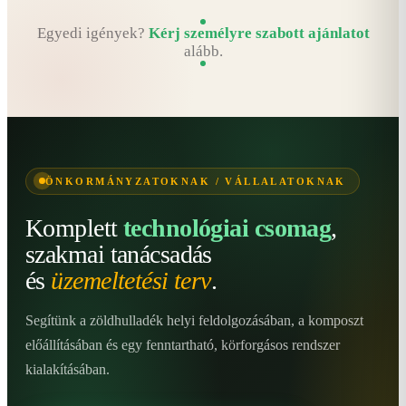
Egyedi igények?
Kérj személyre szabott ajánlatot
alább.
ÖNKORMÁNYZATOKNAK / VÁLLALATOKNAK
Komplett
technológiai csomag
,
szakmai tanácsadás
és
üzemeltetési terv
.
Segítünk a zöldhulladék helyi feldolgozásában, a komposzt
előállításában és egy fenntartható, körforgásos rendszer
kialakításában.