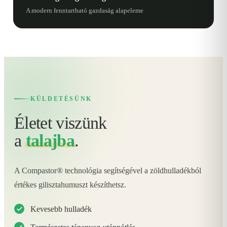
A modern fenntartható gazdaság alapeleme
KÜLDETÉSÜNK
Életet viszünk
a
talajba
.
A Compastor® technológia segítségével a zöldhulladékból
értékes gilisztahumuszt készíthetsz.
Kevesebb hulladék