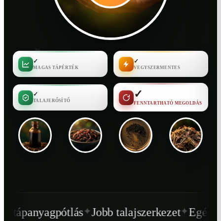
✓
✓
MAGAS TÁPÉRTÉK
VEGYSZERMENTES
✓
✓
TALAJERŐSÍTŐ
FENNTARTHATÓ MEGOLDÁS
✦
✦
s
Jobb talajszerkezet
Egészségesebb növény