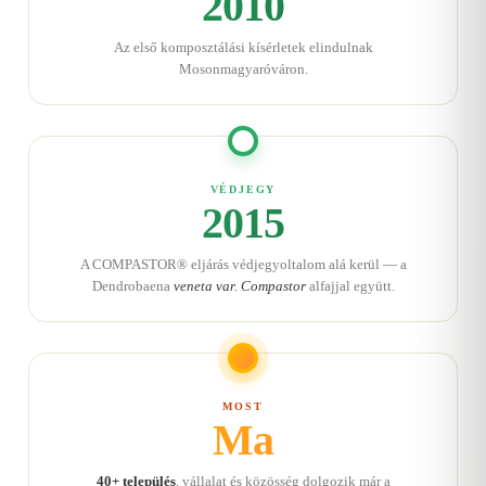
2010
Az első komposztálási kísérletek elindulnak
Mosonmagyaróváron.
VÉDJEGY
2015
A COMPASTOR® eljárás védjegyoltalom alá kerül — a
Dendrobaena
veneta var. Compastor
alfajjal együtt.
MOST
Ma
40+ település
, vállalat és közösség dolgozik már a