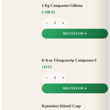
1 Kg Compastor-Giliszta
8 000 Ft
−
+
MEGNÉZEM
8×8-as Tőzegcserép Compastor®
110 Ft
−
+
MEGNÉZEM
Kannához Kiöntő Csap