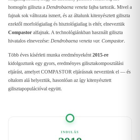
homogén giliszta a
Dendrobaena veneta
fajba tartozik. Mivel a
fajnak sok változata ismert, és az általunk kitenyésztett giliszta
ezektől morfológiailag és hisztológiailag is eltér, elneveztük
Compastor
alfajnak. A technológiánkban használt giliszta
hivatalos elnevezése:
Dendrobaena veneta var. Compastor
.
Több éves kísérleti munka eredményeként
2015-re
kidolgoztunk egy gyors, eredményes gilisztakomposztálási
eljárást, amelyet COMPASTOR eljárásnak neveztünk el — és
oltalom alá helyeztük, hasonlóan az így kitenyésztett
gilisztapopulációval együtt.
INDULÁS