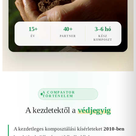
15+
40+
3–6 hó
ÉV
PARTNER
KÉSZ
KOMPOSZT
A COMPASTOR
TÖRTÉNELEM
A kezdetektől a
védjegyig
A kezdetleges komposztálási kísérleteket
2010-ben