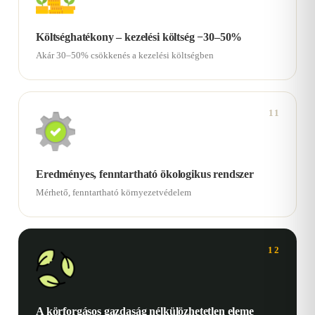
Költséghatékony – kezelési költség −30–50%
Akár 30–50% csökkenés a kezelési költségben
11
Eredményes, fenntartható ökologikus rendszer
Mérhető, fenntartható környezetvédelem
12
A körforgásos gazdaság nélkülözhetetlen eleme