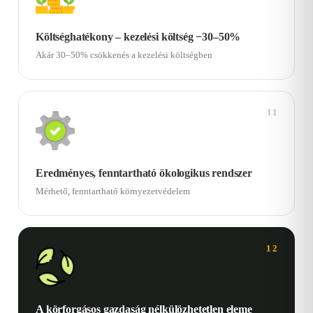
Költséghatékony – kezelési költség −30–50%
Akár 30–50% csökkenés a kezelési költségben
11
Eredményes, fenntartható ökologikus rendszer
Mérhető, fenntartható környezetvédelem
12
A körforgásos gazdaság nélkülözhetetlen eleme