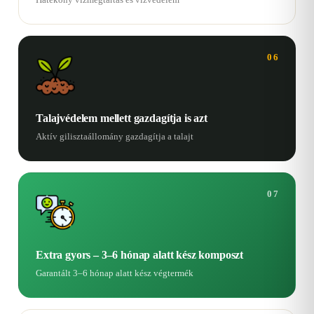
06
Talajvédelem mellett gazdagítja is azt
Aktív gilisztaállomány gazdagítja a talajt
07
Extra gyors – 3–6 hónap alatt kész komposzt
Garantált 3–6 hónap alatt kész végtermék