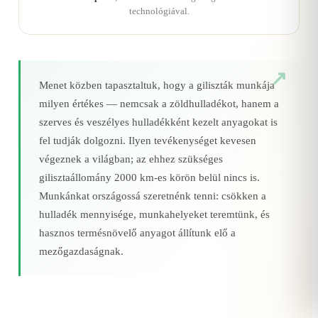
technológiával.
Menet közben tapasztaltuk, hogy a giliszták munkája
milyen értékes — nemcsak a zöldhulladékot, hanem a
szerves és veszélyes hulladékként kezelt anyagokat is
fel tudják dolgozni. Ilyen tevékenységet kevesen
végeznek a világban; az ehhez szükséges
gilisztaállomány 2000 km‑es körön belül nincs is.
Munkánkat országossá szeretnénk tenni: csökken a
hulladék mennyisége, munkahelyeket teremtünk, és
hasznos termésnövelő anyagot állítunk elő a
mezőgazdaságnak.