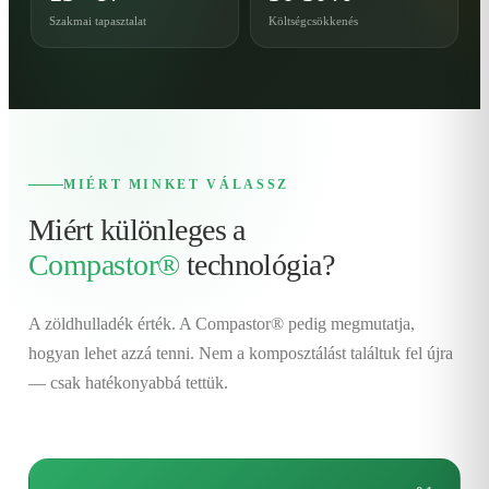
Szakmai tapasztalat
Költségcsökkenés
MIÉRT MINKET VÁLASSZ
Miért különleges a
Compastor®
technológia?
A zöldhulladék érték. A Compastor® pedig megmutatja,
hogyan lehet azzá tenni. Nem a komposztálást találtuk fel újra
— csak hatékonyabbá tettük.