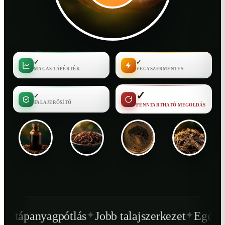
✓
✓
MAGAS TÁPÉRTÉK
VEGYSZERMENTES
✓
✓
TALAJERŐSÍTŐ
FENNTARTHATÓ MEGOLDÁS
✦
✦
tlás
Jobb talajszerkezet
Egészségesebb növé