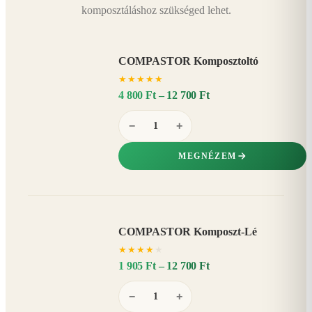
komposztáláshoz szükséged lehet.
COMPASTOR Komposztoltó
★
★
★
★
★
4 800 Ft – 12 700 Ft
−
+
MEGNÉZEM
COMPASTOR Komposzt-Lé
AKÁR
★
★
★
★
★
20%
−
1 905 Ft – 12 700 Ft
−
+