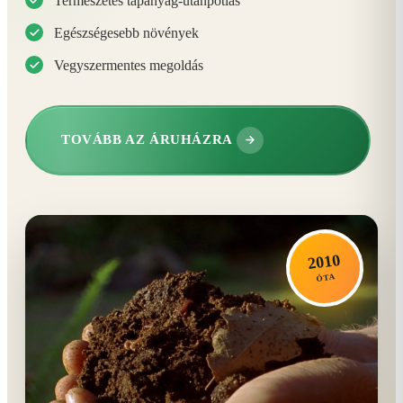
Természetes tápanyag-utánpótlás
Egészségesebb növények
Vegyszermentes megoldás
TOVÁBB AZ ÁRUHÁZRA
2010
ÓTA