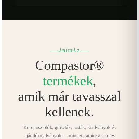
ÁRUHÁZ
Compastor®
termékek
,
amik már tavasszal
kellenek.
Komposztolók, giliszták, rosták, kiadványok és
ajándékutalványok — minden, amire a sikeres