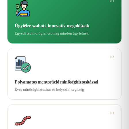
01
Ügyfélre szabott, innovatív megoldások
Egyedi technológiai csomag minden ügyfélnek
02
Folyamatos mentoráció minőségbiztosítással
Éves minőségbiztosítás és helyszíni segítség
03