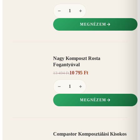
−
+
MEGNÉZEM
Nagy Komposzt Rosta
AKCIÓ
Fogantyúval
20%
−
10 795 Ft
13 494 Ft
−
+
MEGNÉZEM
Compastor Komposztálási Kisokos
AKCIÓ