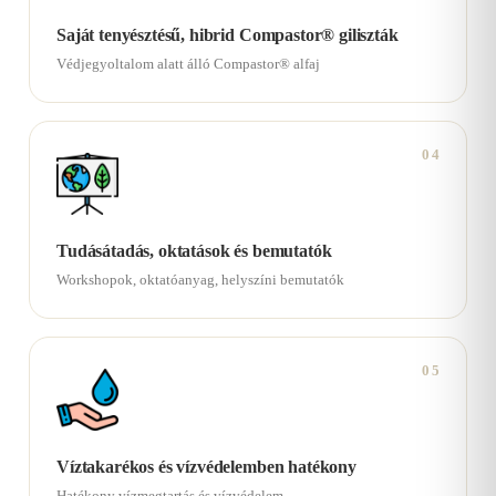
Saját tenyésztésű, hibrid Compastor® giliszták
Védjegyoltalom alatt álló Compastor® alfaj
04
Tudásátadás, oktatások és bemutatók
Workshopok, oktatóanyag, helyszíni bemutatók
05
Víztakarékos és vízvédelemben hatékony
Hatékony vízmegtartás és vízvédelem