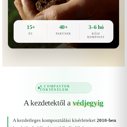
15+
40+
3–6 hó
ÉV
PARTNER
KÉSZ
KOMPOSZT
A COMPASTOR
TÖRTÉNELEM
A kezdetektől a
védjegyig
A kezdetleges komposztálási kísérleteket
2010-ben