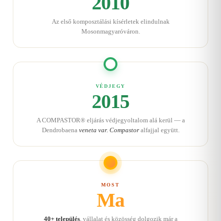
2010
Az első komposztálási kísérletek elindulnak
Mosonmagyaróváron.
VÉDJEGY
2015
A COMPASTOR® eljárás védjegyoltalom alá kerül — a
Dendrobaena
veneta var. Compastor
alfajjal együtt.
MOST
Ma
40+ település
, vállalat és közösség dolgozik már a