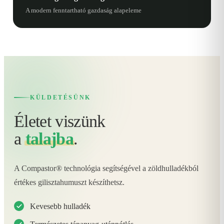
A modern fenntartható gazdaság alapeleme
KÜLDETÉSÜNK
Életet viszünk
a
talajba
.
A Compastor® technológia segítségével a zöldhulladékból
értékes gilisztahumuszt készíthetsz.
Kevesebb hulladék