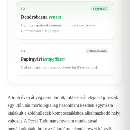
02
nagytestű
Dendrobaena
veneta
Gyöngyöspatáról származó humuszkészítő — a
Compastor® alfaj alapja.
03
cellulózbontó
Papírgyári
iszapgiliszta
Csíkos, papíripari iszapot bontó faj (Peremarton).
A több éven át vegyesen tartott, többször áttelepített giliszták
egy idő után morfológiailag hasonlítani kezdtek egymásra —
kialakult a zöldhulladék komposztáláshoz alkalmazkodó helyi
változat. A Pécsi Tudományegyetem munkatársai
megállapították, hogy az állomány jelentős részét képező