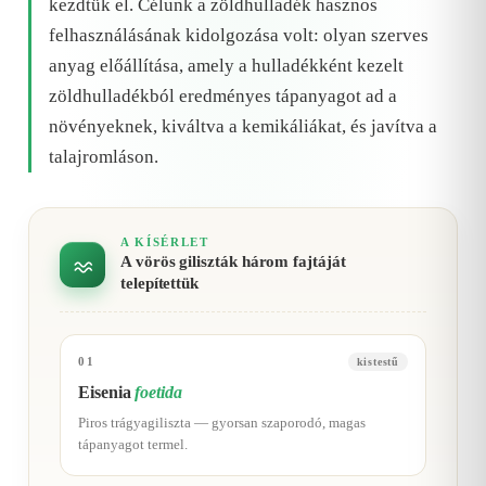
kezdtük el. Célunk a zöldhulladék hasznos
felhasználásának kidolgozása volt: olyan szerves
anyag előállítása, amely a hulladékként kezelt
zöldhulladékból eredményes tápanyagot ad a
növényeknek, kiváltva a kemikáliákat, és javítva a
talajromláson.
A KÍSÉRLET
A vörös giliszták három fajtáját
telepítettük
01
kistestű
Eisenia
foetida
Piros trágyagiliszta — gyorsan szaporodó, magas
tápanyagot termel.