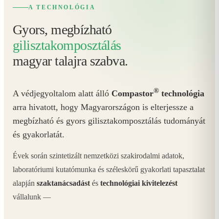
A TECHNOLÓGIA
Gyors, megbízható
gilisztakomposztálás
magyar talajra szabva.
®
A védjegyoltalom alatt álló
Compastor
technológia
arra hivatott, hogy Magyarországon is elterjessze a
megbízható és gyors gilisztakomposztálás tudományát
és gyakorlatát.
Évek során szintetizált nemzetközi szakirodalmi adatok,
laboratóriumi kutatómunka és széleskörű gyakorlati tapasztalat
alapján
szaktanácsadást
és
technológiai kivitelezést
vállalunk —