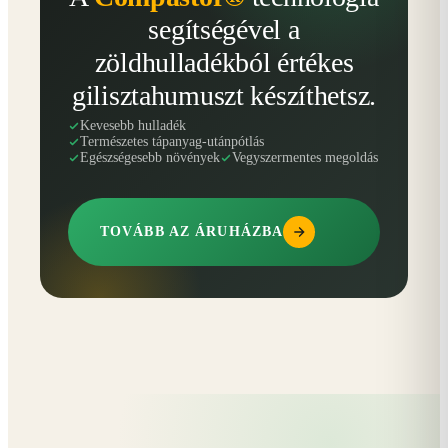
segítségével a
zöldhulladékból értékes
gilisztahumuszt készíthetsz.
Kevesebb hulladék
Természetes tápanyag-utánpótlás
Egészségesebb növények
Vegyszermentes megoldás
TOVÁBB AZ ÁRUHÁZBA