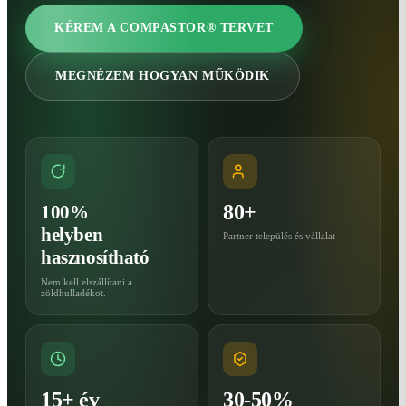
KÉREM A COMPASTOR® TERVET
MEGNÉZEM HOGYAN MŰKÖDIK
80+
100%
helyben
Partner település és vállalat
hasznosítható
Nem kell elszállítani a
zöldhulladékot.
15+ év
30-50%