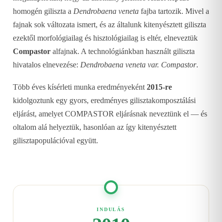
homogén giliszta a
Dendrobaena veneta
fajba tartozik. Mivel a
fajnak sok változata ismert, és az általunk kitenyésztett giliszta
ezektől morfológiailag és hisztológiailag is eltér, elneveztük
Compastor
alfajnak. A technológiánkban használt giliszta
hivatalos elnevezése:
Dendrobaena veneta var. Compastor
.
Több éves kísérleti munka eredményeként
2015-re
kidolgoztunk egy gyors, eredményes gilisztakomposztálási
eljárást, amelyet COMPASTOR eljárásnak neveztünk el — és
oltalom alá helyeztük, hasonlóan az így kitenyésztett
gilisztapopulációval együtt.
INDULÁS