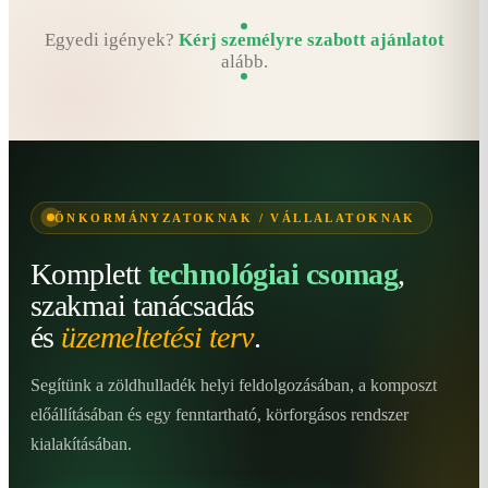
Egyedi igények?
Kérj személyre szabott ajánlatot
alább.
ÖNKORMÁNYZATOKNAK / VÁLLALATOKNAK
Komplett
technológiai csomag
,
szakmai tanácsadás
és
üzemeltetési terv
.
Segítünk a zöldhulladék helyi feldolgozásában, a komposzt
előállításában és egy fenntartható, körforgásos rendszer
kialakításában.