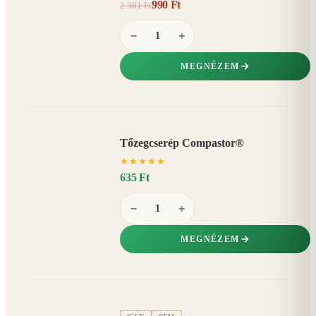
990 Ft
2 381 Ft
58%
−
−
+
MEGNÉZEM
Tőzegcserép Compastor®
★
★
★
★
★
635 Ft
−
+
MEGNÉZEM