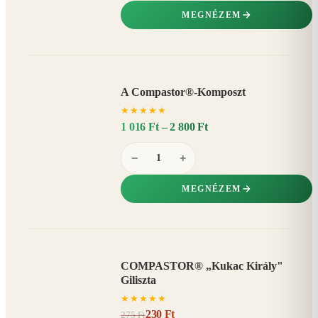
MEGNÉZEM
A Compastor®-Komposzt
AKÁR
★
★
★
★
★
15%
−
1 016 Ft – 2 800 Ft
−
+
MEGNÉZEM
COMPASTOR® „Kukac Király"
AKCIÓ
Giliszta
16%
−
★
★
★
★
★
230 Ft
275 Ft