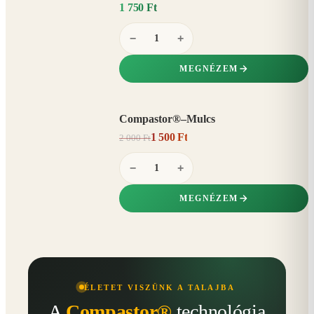
1 750 Ft
−
+
MEGNÉZEM
Compastor®–Mulcs
AKCIÓ
1 500 Ft
2 000 Ft
25%
−
−
+
MEGNÉZEM
ÉLETET VISZÜNK A TALAJBA
A
Compastor®
technológia