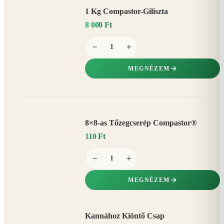
1 Kg Compastor-Giliszta
8 000 Ft
−
+
MEGNÉZEM
8×8-as Tőzegcserép Compastor®
110 Ft
−
+
MEGNÉZEM
Kannához Kiöntő Csap