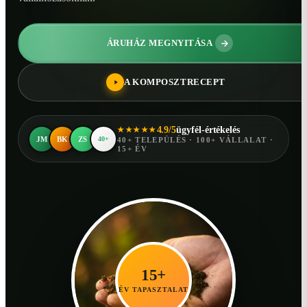
ÁRUHÁZ MEGNYITÁSA
A KOMPOSZTRECEPT
4.9/5
ügyfél-értékelés
★★★★★
JM
BK
ZS
40+
40+ TELEPÜLÉS · 100+ VÁLLALAT ·
15+ ÉV
15+
ÉV TAPASZTALAT