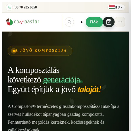
+36 70 935 6050
HU
Fiók
A JÖVŐ KOMPOSZTJA
A komposztálás
következő
generációja.
Együtt építjük
a jövő
talaját!
A Compastor® természetes gilisztakomposztálással alakítja a
szerves hulladékot tápanyagban gazdag komposzttá.
Fenntartható megoldás kerteknek, közösségeknek és
vállalkozásoknak.