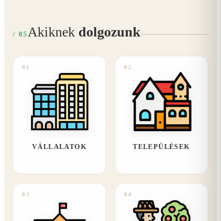
Akiknek
dolgozunk
/ 05
01
02
VÁLLALATOK
TELEPÜLÉSEK
03
04