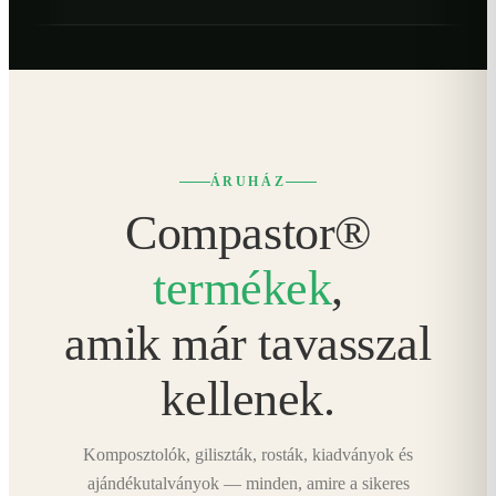
ÁRUHÁZ
Compastor®
termékek
,
amik már tavasszal
kellenek.
Komposztolók, giliszták, rosták, kiadványok és
ajándékutalványok — minden, amire a sikeres