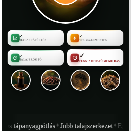
✓
✓
MAGAS TÁPÉRTÉK
VEGYSZERMENTES
✓
✓
TALAJERŐSÍTŐ
FENNTARTHATÓ MEGOLDÁS
✦
✦
tlás
Jobb talajszerkezet
Egészségesebb növé