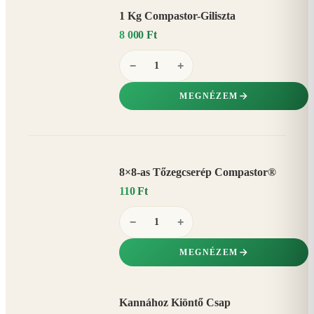
1 Kg Compastor-Giliszta
8 000 Ft
−
+
MEGNÉZEM
8×8-as Tőzegcserép Compastor®
110 Ft
−
+
MEGNÉZEM
Kannához Kiöntő Csap