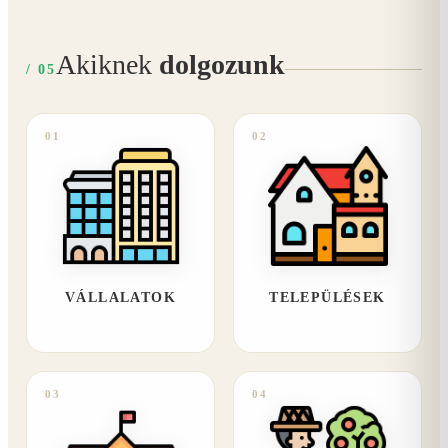
Akiknek
dolgozunk
/ 05
01
02
VÁLLALATOK
TELEPÜLÉSEK
03
04