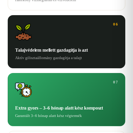
06
Talajvédelem mellett gazdagítja is azt
Aktív gilisztaállomány gazdagítja a talajt
07
Extra gyors – 3–6 hónap alatt kész komposzt
Garantált 3–6 hónap alatt kész végtermék