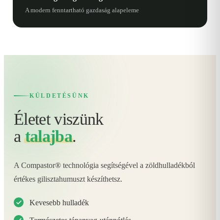
A modern fenntartható gazdaság alapeleme
KÜLDETÉSÜNK
Életet viszünk
a
talajba
.
A Compastor® technológia segítségével a zöldhulladékból
értékes gilisztahumuszt készíthetsz.
Kevesebb hulladék