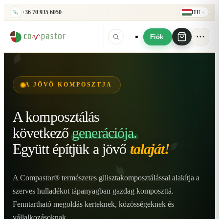
+36 70 935 6050
HU
Fiók
A JÖVŐ KOMPOSZTJA
A komposztálás
következő
generációja.
Együtt építjük
a jövő
talaját!
A Compastor® természetes gilisztakomposztálással alakítja a
szerves hulladékot tápanyagban gazdag komposzttá.
Fenntartható megoldás kerteknek, közösségeknek és
vállalkozásoknak.