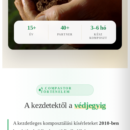
15+
40+
3–6 hó
ÉV
PARTNER
KÉSZ
KOMPOSZT
A COMPASTOR
TÖRTÉNELEM
A kezdetektől a
védjegyig
A kezdetleges komposztálási kísérleteket
2010-ben