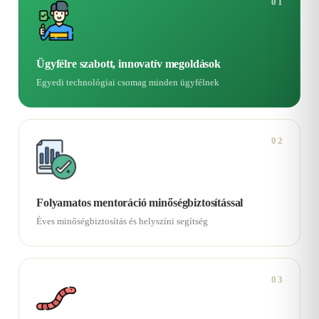
01
Ügyfélre szabott, innovatív megoldások
Egyedi technológiai csomag minden ügyfélnek
02
Folyamatos mentoráció minőségbiztosítással
Éves minőségbiztosítás és helyszíni segítség
03