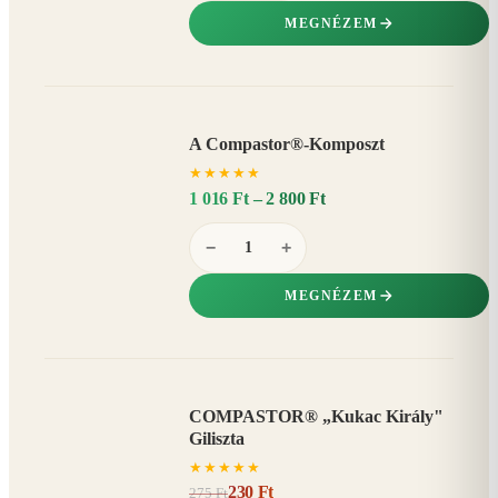
MEGNÉZEM
A Compastor®-Komposzt
AKÁR
★
★
★
★
★
15%
−
1 016 Ft – 2 800 Ft
−
+
MEGNÉZEM
COMPASTOR® „Kukac Király"
AKCIÓ
Giliszta
16%
−
★
★
★
★
★
230 Ft
275 Ft