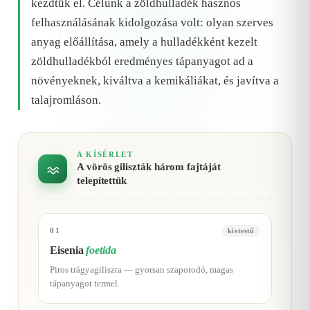
kezdtük el. Célunk a zöldhulladék hasznos
felhasználásának kidolgozása volt: olyan szerves
anyag előállítása, amely a hulladékként kezelt
zöldhulladékból eredményes tápanyagot ad a
növényeknek, kiváltva a kemikáliákat, és javítva a
talajromláson.
A KÍSÉRLET
A vörös giliszták három fajtáját
telepítettük
01
kistestű
Eisenia
foetida
Piros trágyagiliszta — gyorsan szaporodó, magas
tápanyagot termel.