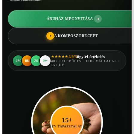
ÁRUHÁZ MEGNYITÁSA
A KOMPOSZTRECEPT
4.9/5
ügyfél-értékelés
★★★★★
JM
BK
ZS
40+
40+ TELEPÜLÉS · 100+ VÁLLALAT ·
15+ ÉV
15+
ÉV TAPASZTALAT