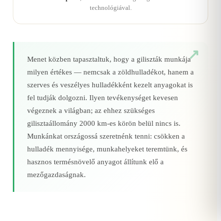
technológiával.
Menet közben tapasztaltuk, hogy a giliszták munkája
milyen értékes — nemcsak a zöldhulladékot, hanem a
szerves és veszélyes hulladékként kezelt anyagokat is
fel tudják dolgozni. Ilyen tevékenységet kevesen
végeznek a világban; az ehhez szükséges
gilisztaállomány 2000 km‑es körön belül nincs is.
Munkánkat országossá szeretnénk tenni: csökken a
hulladék mennyisége, munkahelyeket teremtünk, és
hasznos termésnövelő anyagot állítunk elő a
mezőgazdaságnak.