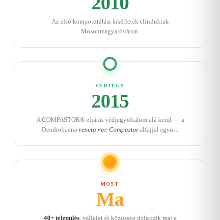
2010
Az első komposztálási kísérletek elindulnak
Mosonmagyaróváron.
VÉDJEGY
2015
A COMPASTOR® eljárás védjegyoltalom alá kerül — a
Dendrobaena
veneta var. Compastor
alfajjal együtt.
MOST
Ma
40+ település
, vállalat és közösség dolgozik már a