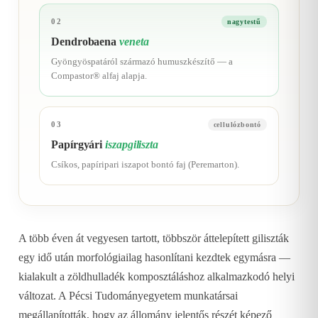
02
nagytestű
Dendrobaena
veneta
Gyöngyöspatáról származó humuszkészítő — a
Compastor® alfaj alapja.
03
cellulózbontó
Papírgyári
iszapgiliszta
Csíkos, papíripari iszapot bontó faj (Peremarton).
A több éven át vegyesen tartott, többször áttelepített giliszták
egy idő után morfológiailag hasonlítani kezdtek egymásra —
kialakult a zöldhulladék komposztáláshoz alkalmazkodó helyi
változat. A Pécsi Tudományegyetem munkatársai
megállapították, hogy az állomány jelentős részét képező