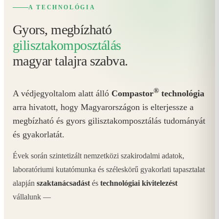
A TECHNOLÓGIA
Gyors, megbízható
gilisztakomposztálás
magyar talajra szabva.
®
A védjegyoltalom alatt álló
Compastor
technológia
arra hivatott, hogy Magyarországon is elterjessze a
megbízható és gyors gilisztakomposztálás tudományát
és gyakorlatát.
Évek során szintetizált nemzetközi szakirodalmi adatok,
laboratóriumi kutatómunka és széleskörű gyakorlati tapasztalat
alapján
szaktanácsadást
és
technológiai kivitelezést
vállalunk —