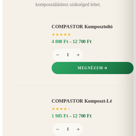
komposztáláshoz szükséged lehet.
COMPASTOR Komposztoltó
★
★
★
★
★
4 800 Ft – 12 700 Ft
−
+
MEGNÉZEM
COMPASTOR Komposzt-Lé
AKÁR
★
★
★
★
★
20%
−
1 905 Ft – 12 700 Ft
−
+