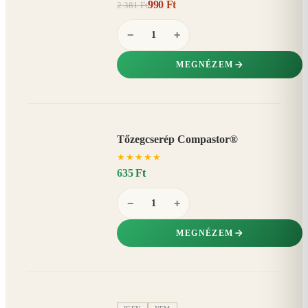
990 Ft
2 381 Ft
58%
−
−
+
MEGNÉZEM
Tőzegcserép Compastor®
★
★
★
★
★
635 Ft
−
+
MEGNÉZEM