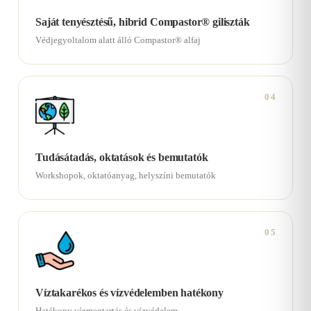
Saját tenyésztésű, hibrid Compastor® giliszták
Védjegyoltalom alatt álló Compastor® alfaj
04
Tudásátadás, oktatások és bemutatók
Workshopok, oktatóanyag, helyszíni bemutatók
05
Víztakarékos és vízvédelemben hatékony
Hatékony vízmegtartás és vízvédelem