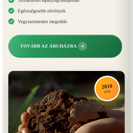
Természetes tápanyag-utánpótlás
Egészségesebb növények
Vegyszermentes megoldás
TOVÁBB AZ ÁRUHÁZRA
2010
ÓTA