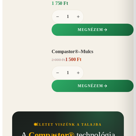
1 750 Ft
−
+
MEGNÉZEM
Compastor®–Mulcs
AKCIÓ
1 500 Ft
2 000 Ft
25%
−
−
+
MEGNÉZEM
ÉLETET VISZÜNK A TALAJBA
A
Compastor®
technológia