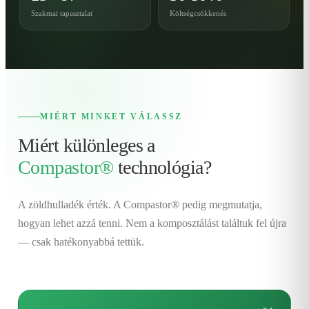
Szakmai tapasztalat
Költségcsökkenés
MIÉRT MINKET VÁLASSZ
Miért különleges a
Compastor®
technológia?
A zöldhulladék érték. A Compastor® pedig megmutatja,
hogyan lehet azzá tenni. Nem a komposztálást találtuk fel újra
— csak hatékonyabbá tettük.