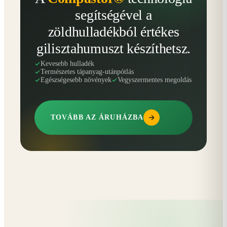
segítségével a
zöldhulladékból értékes
gilisztahumuszt készíthetsz.
Kevesebb hulladék
Természetes tápanyag-utánpótlás
Egészségesebb növények
Vegyszermentes megoldás
TOVÁBB AZ ÁRUHÁZBA