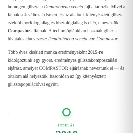
homogén giliszta a
Dendrobaena veneta
fajba tartozik. Mivel a
fajnak sok változata ismert, és az általunk kitenyésztett giliszta
ezektől morfológiailag és hisztológiailag is eltér, elneveztük
Compastor
alfajnak. A technológiánkban használt giliszta
hivatalos elnevezése:
Dendrobaena veneta var. Compastor
.
Több éves kísérleti munka eredményeként
2015-re
kidolgoztunk egy gyors, eredményes gilisztakomposztálási
eljárást, amelyet COMPASTOR eljárásnak neveztünk el — és
oltalom alá helyeztük, hasonlóan az így kitenyésztett
gilisztapopulációval együtt.
INDULÁS