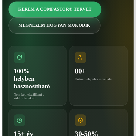
KÉREM A COMPASTOR® TERVET
MEGNÉZEM HOGYAN MŰKÖDIK
80+
100%
helyben
Partner település és vállalat
hasznosítható
Nem kell elszállítani a
zöldhulladékot.
15+ év
30-50%