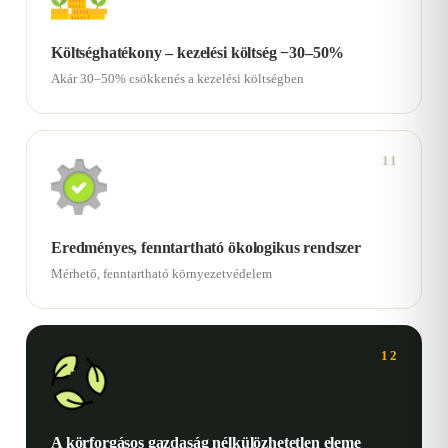
Költséghatékony – kezelési költség −30–50%
Akár 30–50% csökkenés a kezelési költségben
11
Eredményes, fenntartható ökologikus rendszer
Mérhető, fenntartható környezetvédelem
12
A körforgásos gazdaság nélkülözhetetlen eleme