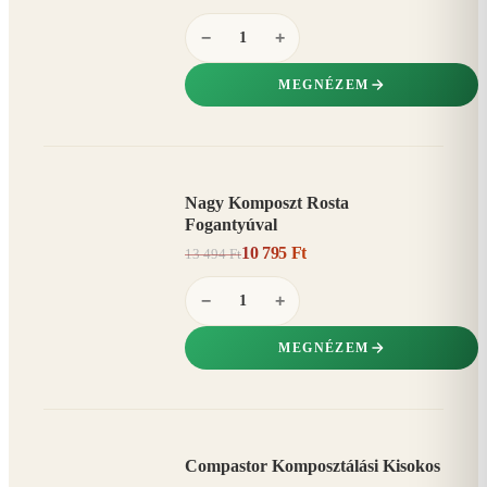
−
+
MEGNÉZEM
Nagy Komposzt Rosta
AKCIÓ
Fogantyúval
20%
−
10 795 Ft
13 494 Ft
−
+
MEGNÉZEM
Compastor Komposztálási Kisokos
AKCIÓ