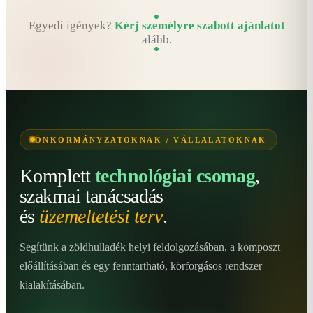
Egyedi igények?
Kérj személyre szabott ajánlatot
alább.
ÖNKORMÁNYZATOKNAK / VÁLLALATOKNAK
Komplett
technológiai csomag
,
szakmai tanácsadás
és
üzemeltetési terv
.
Segítünk a zöldhulladék helyi feldolgozásában, a komposzt
előállításában és egy fenntartható, körforgásos rendszer
kialakításában.