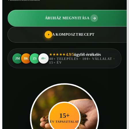
ÁRUHÁZ MEGNYITÁSA
A KOMPOSZTRECEPT
4.9/5
ügyfél-értékelés
★★★★★
JM
BK
ZS
40+
40+ TELEPÜLÉS · 100+ VÁLLALAT ·
15+ ÉV
15+
ÉV TAPASZTALAT