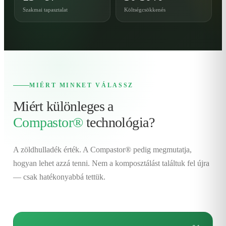
Szakmai tapasztalat
Költségcsökkenés
MIÉRT MINKET VÁLASSZ
Miért különleges a
Compastor®
technológia?
A zöldhulladék érték. A Compastor® pedig megmutatja,
hogyan lehet azzá tenni. Nem a komposztálást találtuk fel újra
— csak hatékonyabbá tettük.