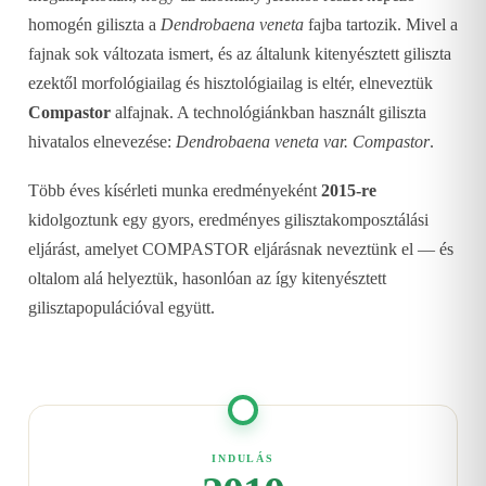
homogén giliszta a
Dendrobaena veneta
fajba tartozik. Mivel a
fajnak sok változata ismert, és az általunk kitenyésztett giliszta
ezektől morfológiailag és hisztológiailag is eltér, elneveztük
Compastor
alfajnak. A technológiánkban használt giliszta
hivatalos elnevezése:
Dendrobaena veneta var. Compastor
.
Több éves kísérleti munka eredményeként
2015-re
kidolgoztunk egy gyors, eredményes gilisztakomposztálási
eljárást, amelyet COMPASTOR eljárásnak neveztünk el — és
oltalom alá helyeztük, hasonlóan az így kitenyésztett
gilisztapopulációval együtt.
INDULÁS