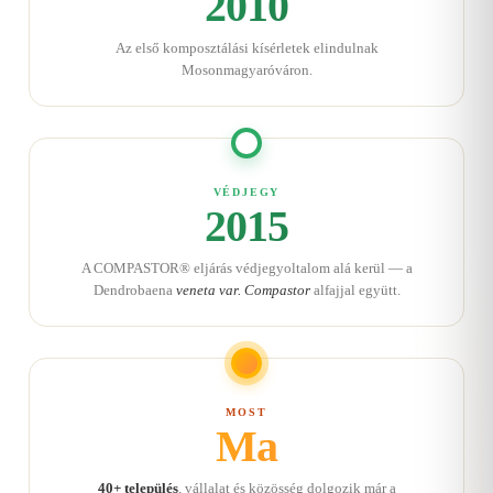
2010
Az első komposztálási kísérletek elindulnak
Mosonmagyaróváron.
VÉDJEGY
2015
A COMPASTOR® eljárás védjegyoltalom alá kerül — a
Dendrobaena
veneta var. Compastor
alfajjal együtt.
MOST
Ma
40+ település
, vállalat és közösség dolgozik már a