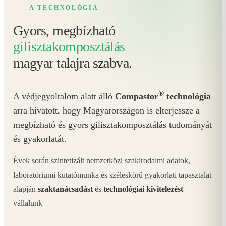
A TECHNOLÓGIA
Gyors, megbízható
gilisztakomposztálás
magyar talajra szabva.
®
A védjegyoltalom alatt álló
Compastor
technológia
arra hivatott, hogy Magyarországon is elterjessze a
megbízható és gyors gilisztakomposztálás tudományát
és gyakorlatát.
Évek során szintetizált nemzetközi szakirodalmi adatok,
laboratóriumi kutatómunka és széleskörű gyakorlati tapasztalat
alapján
szaktanácsadást
és
technológiai kivitelezést
vállalunk —