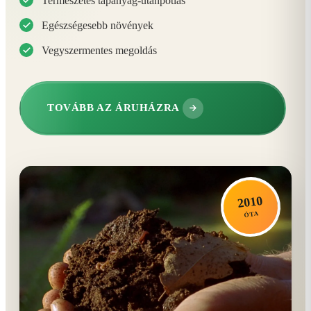
Természetes tápanyag-utánpótlás
Egészségesebb növények
Vegyszermentes megoldás
TOVÁBB AZ ÁRUHÁZRA
2010
ÓTA