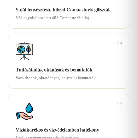
Saját tenyésztésű, hibrid Compastor® giliszták
Védjegyoltalom alatt álló Compastor® alfaj
04
Tudásátadás, oktatások és bemutatók
Workshopok, oktatóanyag, helyszíni bemutatók
05
Víztakarékos és vízvédelemben hatékony
Hatékony vízmegtartás és vízvédelem