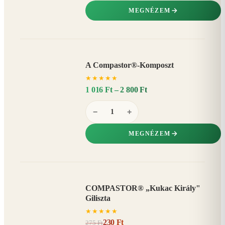
MEGNÉZEM
A Compastor®-Komposzt
AKÁR
★
★
★
★
★
15%
−
1 016 Ft – 2 800 Ft
−
+
MEGNÉZEM
COMPASTOR® „Kukac Király"
AKCIÓ
Giliszta
16%
−
★
★
★
★
★
230 Ft
275 Ft