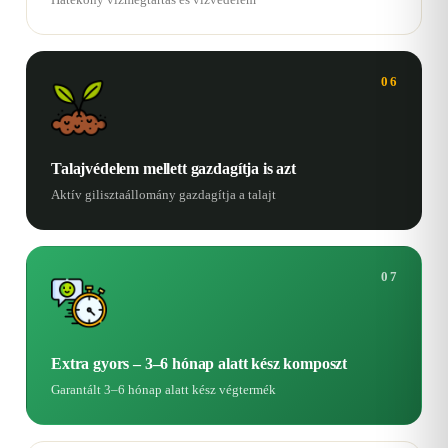
06
Talajvédelem mellett gazdagítja is azt
Aktív gilisztaállomány gazdagítja a talajt
07
Extra gyors – 3–6 hónap alatt kész komposzt
Garantált 3–6 hónap alatt kész végtermék