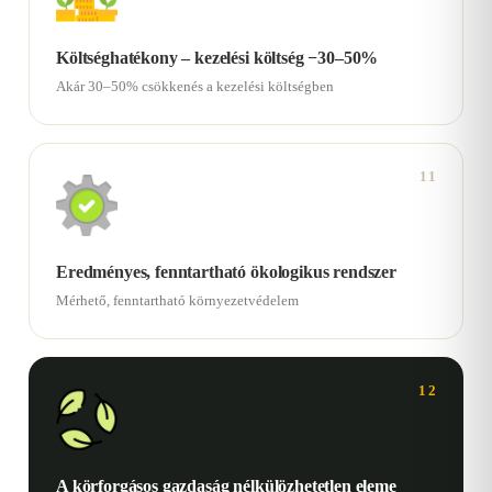
Költséghatékony – kezelési költség −30–50%
Akár 30–50% csökkenés a kezelési költségben
11
Eredményes, fenntartható ökologikus rendszer
Mérhető, fenntartható környezetvédelem
12
A körforgásos gazdaság nélkülözhetetlen eleme