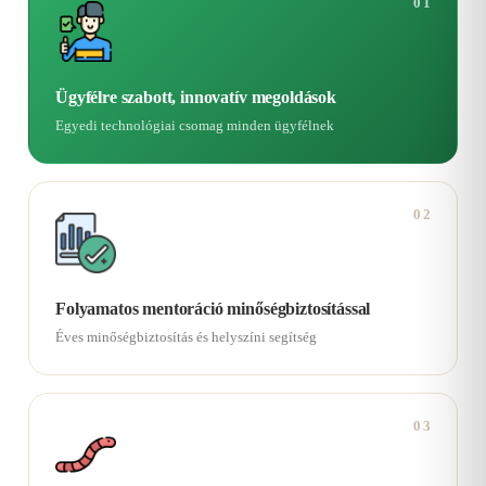
01
Ügyfélre szabott, innovatív megoldások
Egyedi technológiai csomag minden ügyfélnek
02
Folyamatos mentoráció minőségbiztosítással
Éves minőségbiztosítás és helyszíni segítség
03