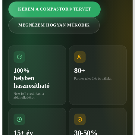
KÉREM A COMPASTOR® TERVET
MEGNÉZEM HOGYAN MŰKÖDIK
80+
100%
helyben
Partner település és vállalat
hasznosítható
Nem kell elszállítani a
zöldhulladékot.
15+ év
30-50%