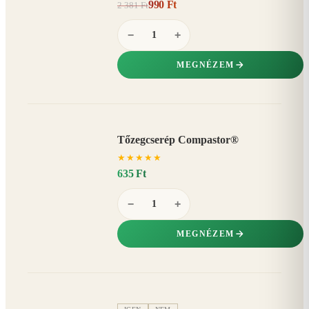
990 Ft
2 381 Ft
58%
−
−
+
MEGNÉZEM
Tőzegcserép Compastor®
★
★
★
★
★
635 Ft
−
+
MEGNÉZEM