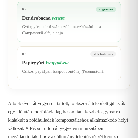
02
nagytestű
Dendrobaena
veneta
Gyöngyöspatáról származó humuszkészítő — a
Compastor® alfaj alapja.
03
cellulózbontó
Papírgyári
iszapgiliszta
Csíkos, papíripari iszapot bontó faj (Peremarton).
A több éven át vegyesen tartott, többször áttelepített giliszták
egy idő után morfológiailag hasonlítani kezdtek egymásra —
kialakult a zöldhulladék komposztáláshoz alkalmazkodó helyi
változat. A Pécsi Tudományegyetem munkatársai
megállapították, hogy az állomány jelentős részét képező