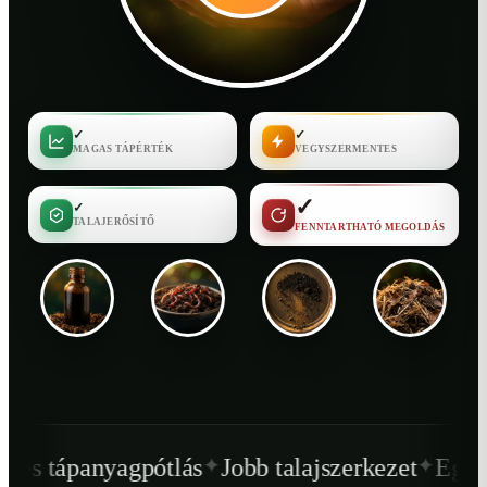
✓
✓
MAGAS TÁPÉRTÉK
VEGYSZERMENTES
✓
✓
TALAJERŐSÍTŐ
FENNTARTHATÓ MEGOLDÁS
✦
✦
tlás
Jobb talajszerkezet
Egészségesebb növ