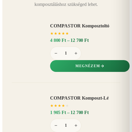
komposztáláshoz szükséged lehet.
COMPASTOR Komposztoltó
★
★
★
★
★
4 800 Ft – 12 700 Ft
−
+
MEGNÉZEM
COMPASTOR Komposzt-Lé
AKÁR
★
★
★
★
★
20%
−
1 905 Ft – 12 700 Ft
−
+