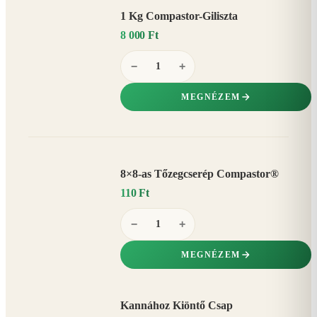
1 Kg Compastor-Giliszta
8 000 Ft
−
+
MEGNÉZEM
8×8-as Tőzegcserép Compastor®
110 Ft
−
+
MEGNÉZEM
Kannához Kiöntő Csap