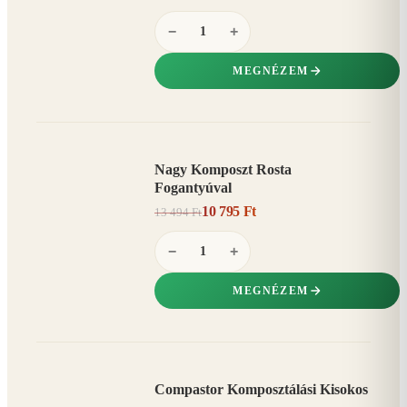
−
+
MEGNÉZEM
Nagy Komposzt Rosta
AKCIÓ
Fogantyúval
20%
−
10 795 Ft
13 494 Ft
−
+
MEGNÉZEM
Compastor Komposztálási Kisokos
AKCIÓ