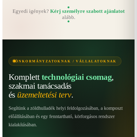
Egyedi igények?
Kérj személyre szabott ajánlatot
alább.
ÖNKORMÁNYZATOKNAK / VÁLLALATOKNAK
Komplett
technológiai csomag
,
szakmai tanácsadás
és
üzemeltetési terv
.
Segítünk a zöldhulladék helyi feldolgozásában, a komposzt
előállításában és egy fenntartható, körforgásos rendszer
kialakításában.