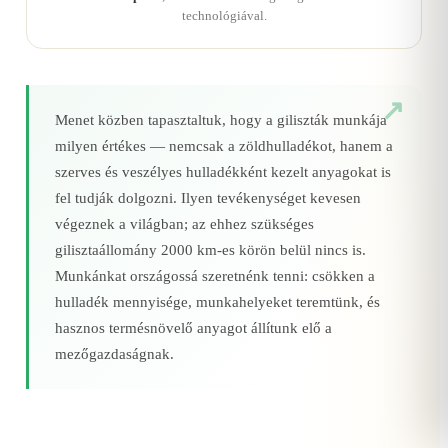
technológiával.
Menet közben tapasztaltuk, hogy a giliszták munkája
milyen értékes — nemcsak a zöldhulladékot, hanem a
szerves és veszélyes hulladékként kezelt anyagokat is
fel tudják dolgozni. Ilyen tevékenységet kevesen
végeznek a világban; az ehhez szükséges
gilisztaállomány 2000 km‑es körön belül nincs is.
Munkánkat országossá szeretnénk tenni: csökken a
hulladék mennyisége, munkahelyeket teremtünk, és
hasznos termésnövelő anyagot állítunk elő a
mezőgazdaságnak.