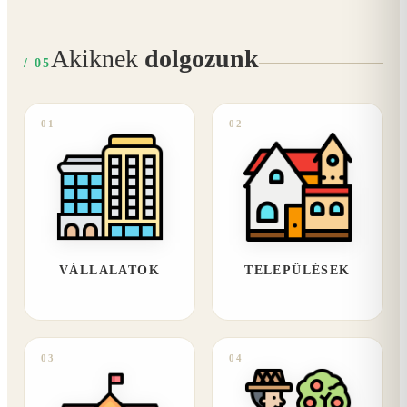
Akiknek
dolgozunk
/ 05
01
02
VÁLLALATOK
TELEPÜLÉSEK
03
04