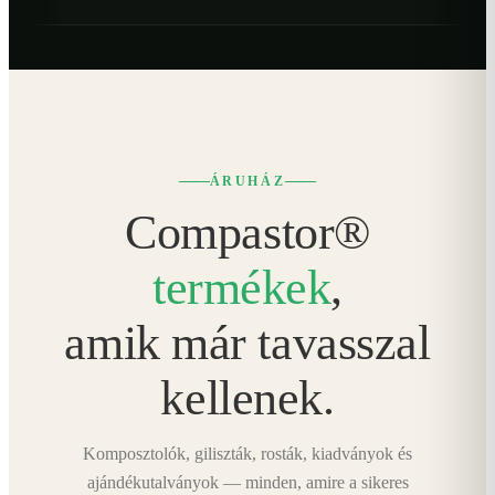
ÁRUHÁZ
Compastor®
termékek
,
amik már tavasszal
kellenek.
Komposztolók, giliszták, rosták, kiadványok és
ajándékutalványok — minden, amire a sikeres