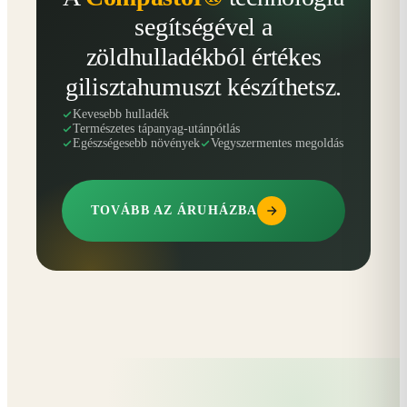
segítségével a
zöldhulladékból értékes
gilisztahumuszt készíthetsz.
Kevesebb hulladék
Természetes tápanyag-utánpótlás
Egészségesebb növények
Vegyszermentes megoldás
TOVÁBB AZ ÁRUHÁZBA