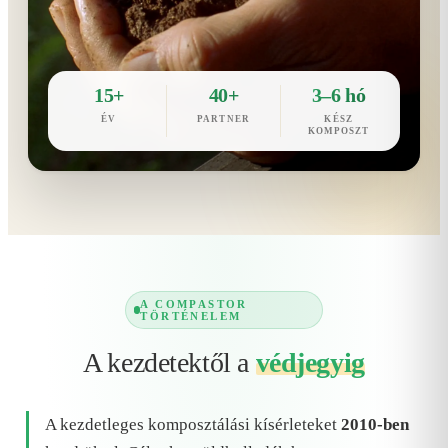
15+
40+
3–6 hó
ÉV
PARTNER
KÉSZ
KOMPOSZT
A COMPASTOR
TÖRTÉNELEM
A kezdetektől a
védjegyig
A kezdetleges komposztálási kísérleteket
2010-ben