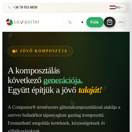
+36 70 935 6050
HU
Fiók
A JÖVŐ KOMPOSZTJA
A komposztálás
következő
generációja.
Együtt építjük
a jövő
talaját!
A Compastor® természetes gilisztakomposztálással alakítja a
szerves hulladékot tápanyagban gazdag komposzttá.
Fenntartható megoldás kerteknek, közösségeknek és
vállalkozásoknak.