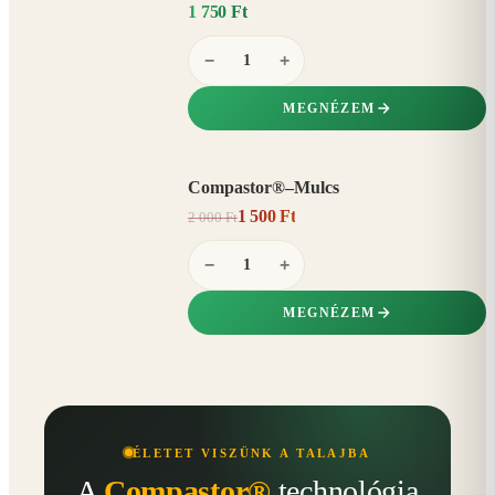
1 750 Ft
−
+
MEGNÉZEM
Compastor®–Mulcs
AKCIÓ
1 500 Ft
2 000 Ft
25%
−
−
+
MEGNÉZEM
ÉLETET VISZÜNK A TALAJBA
A
Compastor®
technológia