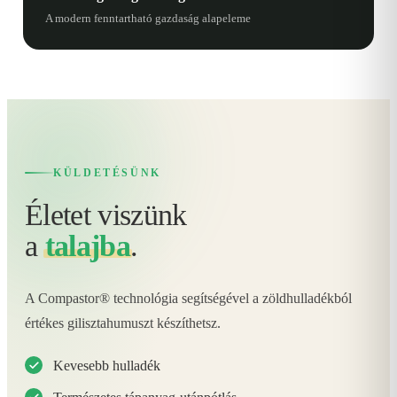
A modern fenntartható gazdaság alapeleme
KÜLDETÉSÜNK
Életet viszünk
a
talajba
.
A Compastor® technológia segítségével a zöldhulladékból
értékes gilisztahumuszt készíthetsz.
Kevesebb hulladék