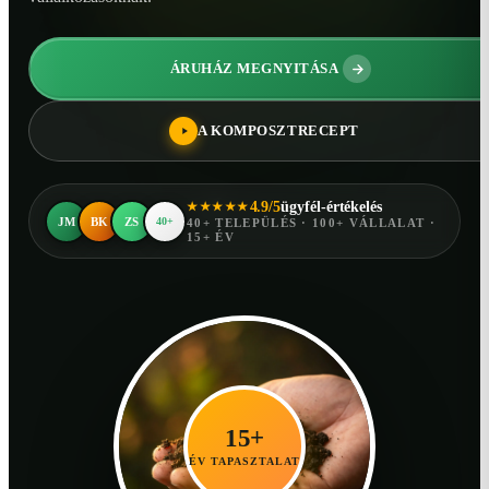
ÁRUHÁZ MEGNYITÁSA
A KOMPOSZTRECEPT
4.9/5
ügyfél-értékelés
★★★★★
JM
BK
ZS
40+
40+ TELEPÜLÉS · 100+ VÁLLALAT ·
15+ ÉV
15+
ÉV TAPASZTALAT