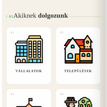
Akiknek
dolgozunk
/ 05
01
02
VÁLLALATOK
TELEPÜLÉSEK
03
04