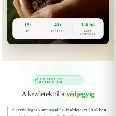
15+
40+
3–6 hó
ÉV
PARTNER
KÉSZ
KOMPOSZT
A COMPASTOR
TÖRTÉNELEM
A kezdetektől a
védjegyig
A kezdetleges komposztálási kísérleteket
2010-ben