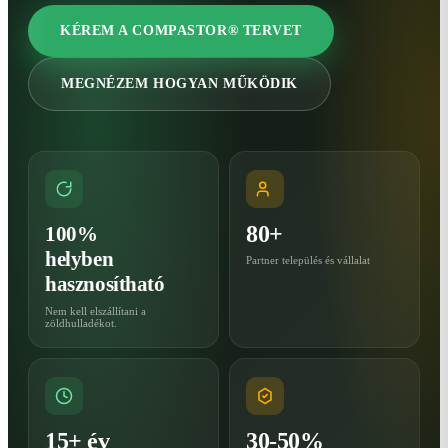
KÉREM A COMPASTOR® TERVET
MEGNÉZEM HOGYAN MŰKÖDIK
80+
100%
helyben
Partner település és vállalat
hasznosítható
Nem kell elszállítani a
zöldhulladékot.
15+ év
30-50%