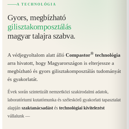
A TECHNOLÓGIA
Gyors, megbízható
gilisztakomposztálás
magyar talajra szabva.
®
A védjegyoltalom alatt álló
Compastor
technológia
arra hivatott, hogy Magyarországon is elterjessze a
megbízható és gyors gilisztakomposztálás tudományát
és gyakorlatát.
Évek során szintetizált nemzetközi szakirodalmi adatok,
laboratóriumi kutatómunka és széleskörű gyakorlati tapasztalat
alapján
szaktanácsadást
és
technológiai kivitelezést
vállalunk —