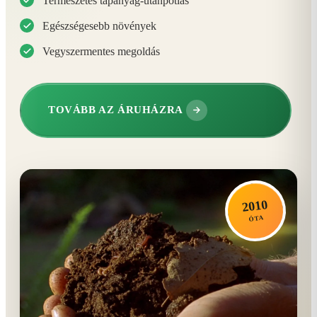
Természetes tápanyag-utánpótlás
Egészségesebb növények
Vegyszermentes megoldás
TOVÁBB AZ ÁRUHÁZRA
2010
ÓTA