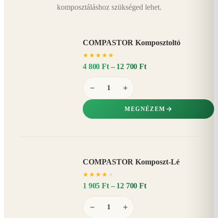
komposztáláshoz szükséged lehet.
COMPASTOR Komposztoltó
★
★
★
★
★
4 800 Ft – 12 700 Ft
−
+
MEGNÉZEM
COMPASTOR Komposzt-Lé
AKÁR
★
★
★
★
★
20%
−
1 905 Ft – 12 700 Ft
−
+