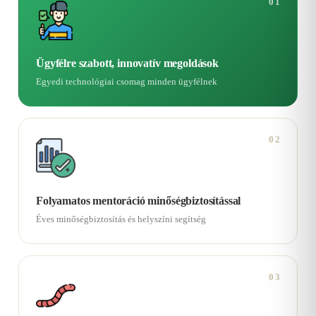
01
Ügyfélre szabott, innovatív megoldások
Egyedi technológiai csomag minden ügyfélnek
02
Folyamatos mentoráció minőségbiztosítással
Éves minőségbiztosítás és helyszíni segítség
03