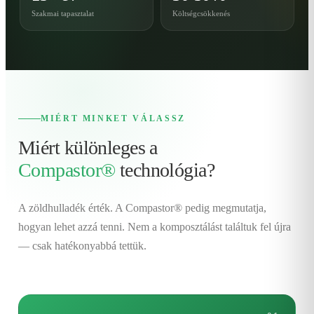
Szakmai tapasztalat
Költségcsökkenés
MIÉRT MINKET VÁLASSZ
Miért különleges a
Compastor®
technológia?
A zöldhulladék érték. A Compastor® pedig megmutatja,
hogyan lehet azzá tenni. Nem a komposztálást találtuk fel újra
— csak hatékonyabbá tettük.