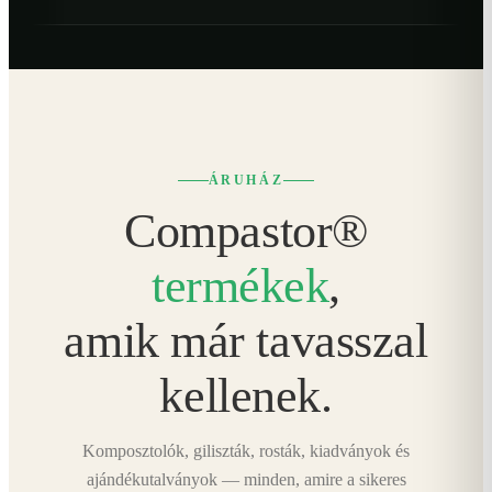
ÁRUHÁZ
Compastor®
termékek
,
amik már tavasszal
kellenek.
Komposztolók, giliszták, rosták, kiadványok és
ajándékutalványok — minden, amire a sikeres