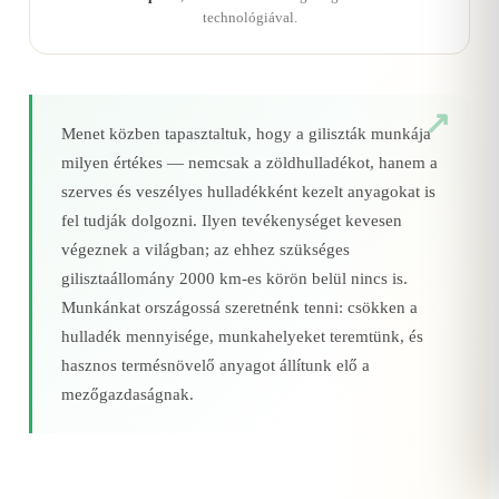
technológiával.
Menet közben tapasztaltuk, hogy a giliszták munkája
milyen értékes — nemcsak a zöldhulladékot, hanem a
szerves és veszélyes hulladékként kezelt anyagokat is
fel tudják dolgozni. Ilyen tevékenységet kevesen
végeznek a világban; az ehhez szükséges
gilisztaállomány 2000 km‑es körön belül nincs is.
Munkánkat országossá szeretnénk tenni: csökken a
hulladék mennyisége, munkahelyeket teremtünk, és
hasznos termésnövelő anyagot állítunk elő a
mezőgazdaságnak.