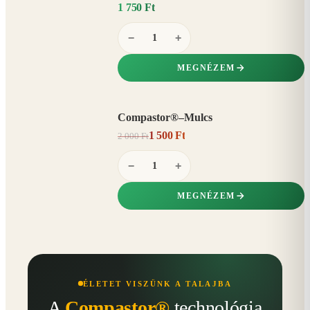
1 750 Ft
−
+
MEGNÉZEM
Compastor®–Mulcs
AKCIÓ
1 500 Ft
2 000 Ft
25%
−
−
+
MEGNÉZEM
ÉLETET VISZÜNK A TALAJBA
A
Compastor®
technológia