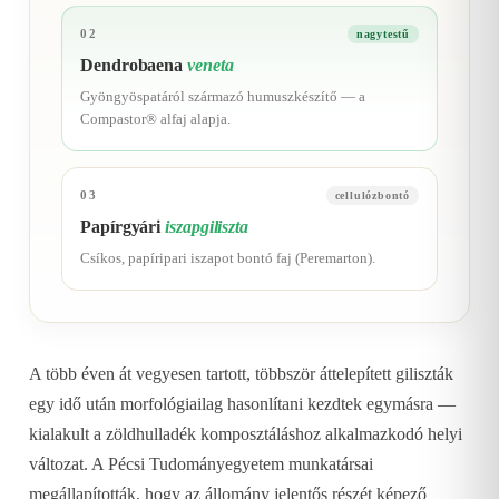
02
nagytestű
Dendrobaena
veneta
Gyöngyöspatáról származó humuszkészítő — a
Compastor® alfaj alapja.
03
cellulózbontó
Papírgyári
iszapgiliszta
Csíkos, papíripari iszapot bontó faj (Peremarton).
A több éven át vegyesen tartott, többször áttelepített giliszták
egy idő után morfológiailag hasonlítani kezdtek egymásra —
kialakult a zöldhulladék komposztáláshoz alkalmazkodó helyi
változat. A Pécsi Tudományegyetem munkatársai
megállapították, hogy az állomány jelentős részét képező