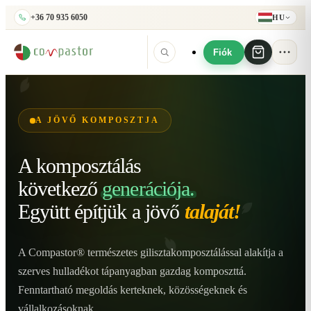
+36 70 935 6050
HU
Fiók
A JÖVŐ KOMPOSZTJA
A komposztálás
következő
generációja.
Együtt építjük
a jövő
talaját!
A Compastor® természetes gilisztakomposztálással alakítja a
szerves hulladékot tápanyagban gazdag komposzttá.
Fenntartható megoldás kerteknek, közösségeknek és
vállalkozásoknak.