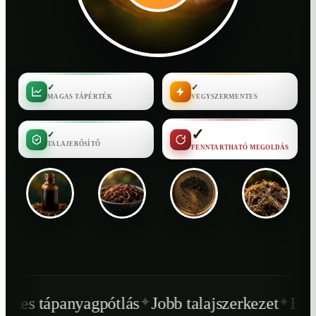
✓
✓
MAGAS TÁPÉRTÉK
VEGYSZERMENTES
✓
✓
TALAJERŐSÍTŐ
FENNTARTHATÓ MEGOLDÁS
✦
✦
pótlás
Jobb talajszerkezet
Egészségesebb n