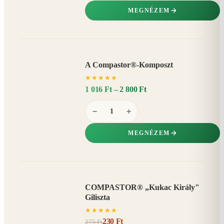
MEGNÉZEM
A Compastor®-Komposzt
AKÁR
★
★
★
★
★
15%
−
1 016 Ft – 2 800 Ft
−
+
MEGNÉZEM
COMPASTOR® „Kukac Király"
AKCIÓ
Giliszta
16%
−
★
★
★
★
★
230 Ft
275 Ft