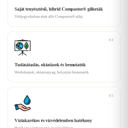
Saját tenyésztésű, hibrid Compastor® giliszták
Védjegyoltalom alatt álló Compastor® alfaj
04
Tudásátadás, oktatások és bemutatók
Workshopok, oktatóanyag, helyszíni bemutatók
05
Víztakarékos és vízvédelemben hatékony
Hatékony vízmegtartás és vízvédelem