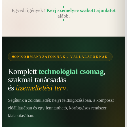
Egyedi igények?
Kérj személyre szabott ajánlatot
alább.
ÖNKORMÁNYZATOKNAK / VÁLLALATOKNAK
Komplett
technológiai csomag
,
szakmai tanácsadás
és
üzemeltetési terv
.
Segítünk a zöldhulladék helyi feldolgozásában, a komposzt
előállításában és egy fenntartható, körforgásos rendszer
kialakításában.