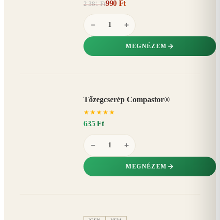
990 Ft
2 381 Ft
58%
−
−
+
MEGNÉZEM
Tőzegcserép Compastor®
★
★
★
★
★
635 Ft
−
+
MEGNÉZEM