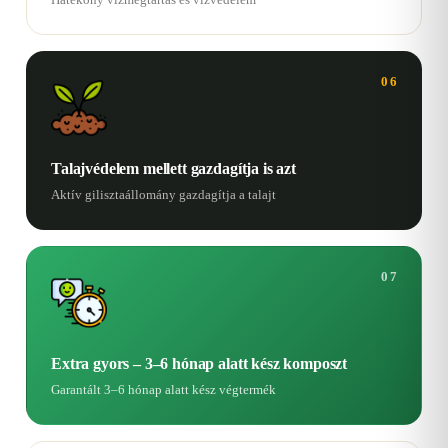
06
Talajvédelem mellett gazdagítja is azt
Aktív gilisztaállomány gazdagítja a talajt
07
Extra gyors – 3–6 hónap alatt kész komposzt
Garantált 3–6 hónap alatt kész végtermék