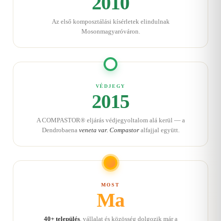
2010
Az első komposztálási kísérletek elindulnak
Mosonmagyaróváron.
VÉDJEGY
2015
A COMPASTOR® eljárás védjegyoltalom alá kerül — a
Dendrobaena
veneta var. Compastor
alfajjal együtt.
MOST
Ma
40+ település
, vállalat és közösség dolgozik már a