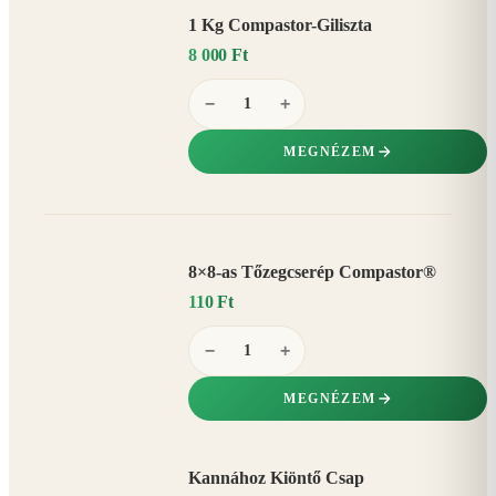
1 Kg Compastor-Giliszta
8 000 Ft
−
+
MEGNÉZEM
8×8-as Tőzegcserép Compastor®
110 Ft
−
+
MEGNÉZEM
Kannához Kiöntő Csap