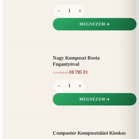
−
+
MEGNÉZEM
Nagy Komposzt Rosta
AKCIÓ
Fogantyúval
20%
−
10 795 Ft
13 494 Ft
−
+
MEGNÉZEM
Compastor Komposztálási Kisokos
AKCIÓ