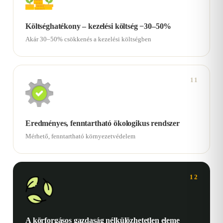
Költséghatékony – kezelési költség −30–50%
Akár 30–50% csökkenés a kezelési költségben
11
Eredményes, fenntartható ökologikus rendszer
Mérhető, fenntartható környezetvédelem
12
A körforgásos gazdaság nélkülözhetetlen eleme