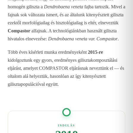
homogén giliszta a
Dendrobaena veneta
fajba tartozik. Mivel a
fajnak sok változata ismert, és az általunk kitenyésztett giliszta
ezektől morfológiailag és hisztológiailag is eltér, elneveztük
Compastor
alfajnak. A technológiánkban használt giliszta
hivatalos elnevezése:
Dendrobaena veneta var. Compastor
.
Több éves kísérleti munka eredményeként
2015-re
kidolgoztunk egy gyors, eredményes gilisztakomposztálási
eljárást, amelyet COMPASTOR eljárásnak neveztünk el — és
oltalom alá helyeztük, hasonlóan az így kitenyésztett
gilisztapopulációval együtt.
INDULÁS