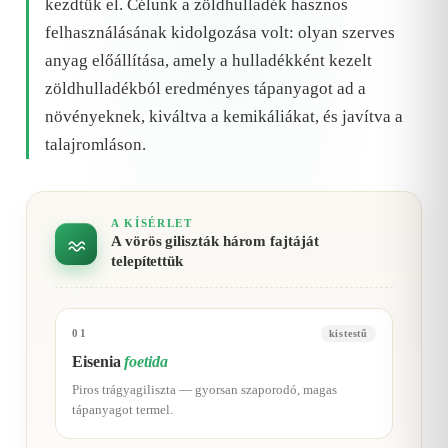
kezdtük el. Célunk a zöldhulladék hasznos
felhasználásának kidolgozása volt: olyan szerves
anyag előállítása, amely a hulladékként kezelt
zöldhulladékból eredményes tápanyagot ad a
növényeknek, kiváltva a kemikáliákat, és javítva a
talajromláson.
A KÍSÉRLET
A vörös giliszták három fajtáját
telepítettük
01
kistestű
Eisenia
foetida
Piros trágyagiliszta — gyorsan szaporodó, magas
tápanyagot termel.