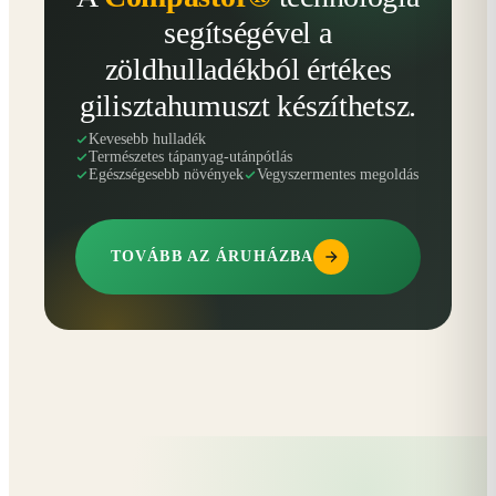
segítségével a
zöldhulladékból értékes
gilisztahumuszt készíthetsz.
Kevesebb hulladék
Természetes tápanyag-utánpótlás
Egészségesebb növények
Vegyszermentes megoldás
TOVÁBB AZ ÁRUHÁZBA