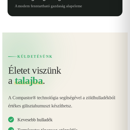
A modern fenntartható gazdaság alapeleme
KÜLDETÉSÜNK
Életet viszünk
a
talajba
.
A Compastor® technológia segítségével a zöldhulladékból
értékes gilisztahumuszt készíthetsz.
Kevesebb hulladék