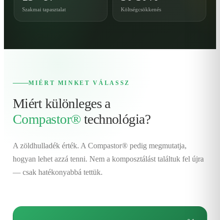
Szakmai tapasztalat
Költségcsökkenés
MIÉRT MINKET VÁLASSZ
Miért különleges a
Compastor®
technológia?
A zöldhulladék érték. A Compastor® pedig megmutatja,
hogyan lehet azzá tenni. Nem a komposztálást találtuk fel újra
— csak hatékonyabbá tettük.