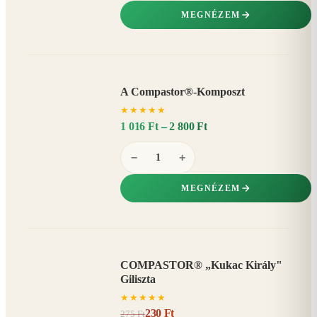
MEGNÉZEM
A Compastor®-Komposzt
AKÁR
★
★
★
★
★
15%
−
1 016 Ft – 2 800 Ft
−
+
MEGNÉZEM
COMPASTOR® „Kukac Király"
AKCIÓ
Giliszta
16%
−
★
★
★
★
★
230 Ft
275 Ft