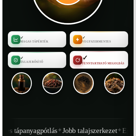
✓
✓
MAGAS TÁPÉRTÉK
VEGYSZERMENTES
✓
✓
TALAJERŐSÍTŐ
FENNTARTHATÓ MEGOLDÁS
✦
✦
pótlás
Jobb talajszerkezet
Egészségesebb nö