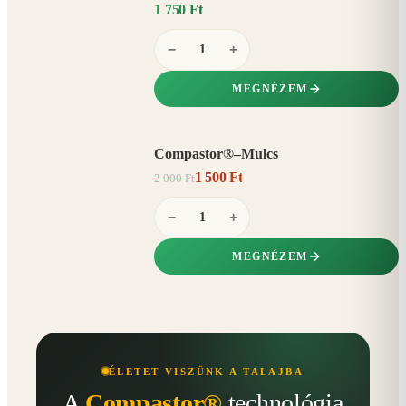
1 750 Ft
−
+
MEGNÉZEM
Compastor®–Mulcs
AKCIÓ
1 500 Ft
2 000 Ft
25%
−
−
+
MEGNÉZEM
ÉLETET VISZÜNK A TALAJBA
A
Compastor®
technológia