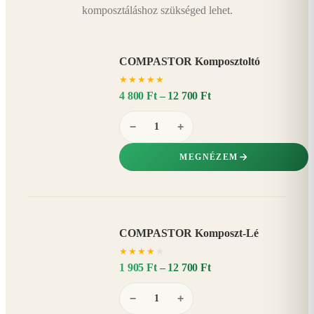
komposztáláshoz szükséged lehet.
COMPASTOR Komposztoltó
★
★
★
★
★
4 800 Ft – 12 700 Ft
−
+
MEGNÉZEM
COMPASTOR Komposzt-Lé
AKÁR
★
★
★
★
★
20%
−
1 905 Ft – 12 700 Ft
−
+