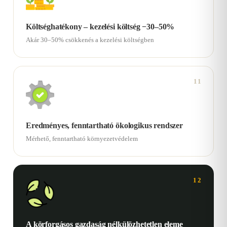
Költséghatékony – kezelési költség −30–50%
Akár 30–50% csökkenés a kezelési költségben
11
Eredményes, fenntartható ökologikus rendszer
Mérhető, fenntartható környezetvédelem
12
A körforgásos gazdaság nélkülözhetetlen eleme