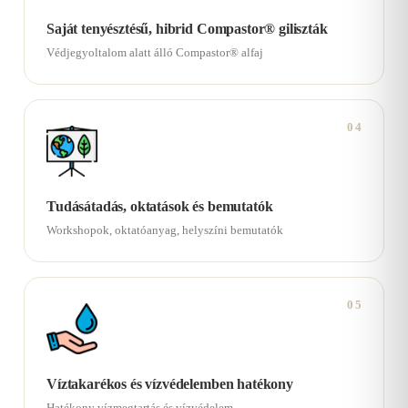
Saját tenyésztésű, hibrid Compastor® giliszták
Védjegyoltalom alatt álló Compastor® alfaj
04
Tudásátadás, oktatások és bemutatók
Workshopok, oktatóanyag, helyszíni bemutatók
05
Víztakarékos és vízvédelemben hatékony
Hatékony vízmegtartás és vízvédelem