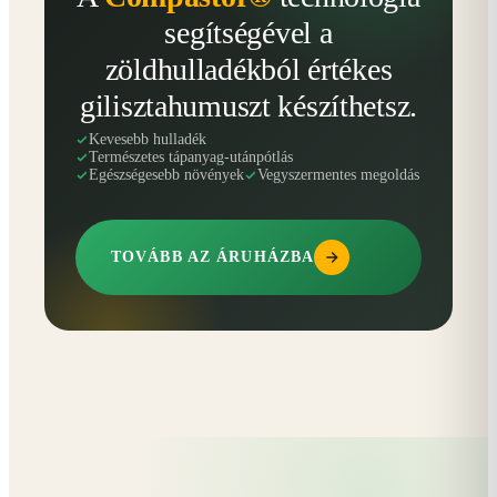
segítségével a
zöldhulladékból értékes
gilisztahumuszt készíthetsz.
Kevesebb hulladék
Természetes tápanyag-utánpótlás
Egészségesebb növények
Vegyszermentes megoldás
TOVÁBB AZ ÁRUHÁZBA