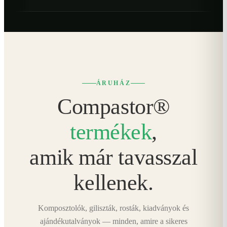
ÁRUHÁZ
Compastor®
termékek
,
amik már tavasszal
kellenek.
Komposztolók, giliszták, rosták, kiadványok és
ajándékutalványok — minden, amire a sikeres