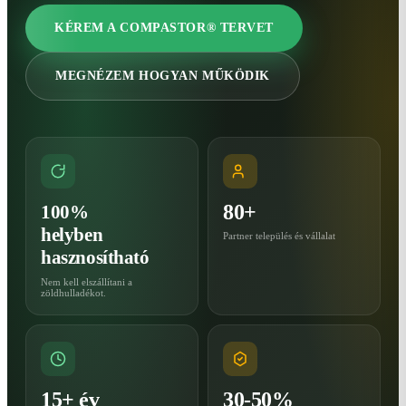
KÉREM A COMPASTOR® TERVET
MEGNÉZEM HOGYAN MŰKÖDIK
80+
100%
helyben
Partner település és vállalat
hasznosítható
Nem kell elszállítani a
zöldhulladékot.
15+ év
30-50%