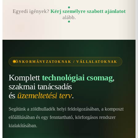
Egyedi igények?
Kérj személyre szabott ajánlatot
alább.
ÖNKORMÁNYZATOKNAK / VÁLLALATOKNAK
Komplett
technológiai csomag
,
szakmai tanácsadás
és
üzemeltetési terv
.
Segítünk a zöldhulladék helyi feldolgozásában, a komposzt
előállításában és egy fenntartható, körforgásos rendszer
kialakításában.