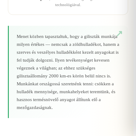
technológiával.
Menet közben tapasztaltuk, hogy a giliszták munkája
milyen értékes — nemcsak a zöldhulladékot, hanem a
szerves és veszélyes hulladékként kezelt anyagokat is
fel tudják dolgozni. Ilyen tevékenységet kevesen
végeznek a világban; az ehhez szükséges
gilisztaállomány 2000 km‑es körön belül nincs is.
Munkánkat országossá szeretnénk tenni: csökken a
hulladék mennyisége, munkahelyeket teremtünk, és
hasznos termésnövelő anyagot állítunk elő a
mezőgazdaságnak.