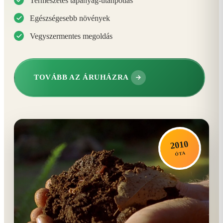
Természetes tápanyag-utánpótlás
Egészségesebb növények
Vegyszermentes megoldás
TOVÁBB AZ ÁRUHÁZRA
2010
ÓTA