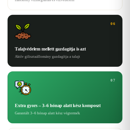
06
Talajvédelem mellett gazdagítja is azt
Aktív gilisztaállomány gazdagítja a talajt
07
Extra gyors – 3–6 hónap alatt kész komposzt
Garantált 3–6 hónap alatt kész végtermék