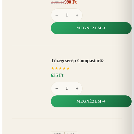
990 Ft
2 381 Ft
58%
−
−
+
MEGNÉZEM
Tőzegcserép Compastor®
★
★
★
★
★
635 Ft
−
+
MEGNÉZEM