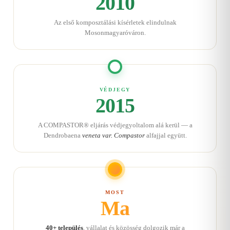
2010
Az első komposztálási kísérletek elindulnak
Mosonmagyaróváron.
VÉDJEGY
2015
A COMPASTOR® eljárás védjegyoltalom alá kerül — a
Dendrobaena
veneta var. Compastor
alfajjal együtt.
MOST
Ma
40+ település
, vállalat és közösség dolgozik már a