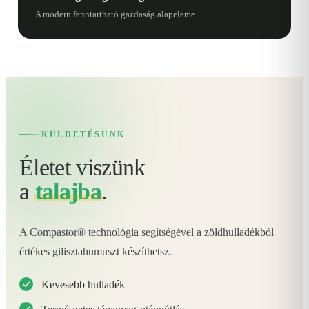
A modern fenntartható gazdaság alapeleme
KÜLDETÉSÜNK
Életet viszünk
a
talajba
.
A Compastor® technológia segítségével a zöldhulladékból
értékes gilisztahumuszt készíthetsz.
Kevesebb hulladék