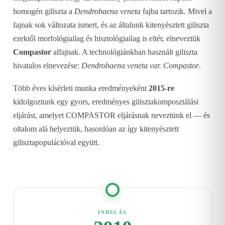
homogén giliszta a
Dendrobaena veneta
fajba tartozik. Mivel a
fajnak sok változata ismert, és az általunk kitenyésztett giliszta
ezektől morfológiailag és hisztológiailag is eltér, elneveztük
Compastor
alfajnak. A technológiánkban használt giliszta
hivatalos elnevezése:
Dendrobaena veneta var. Compastor
.
Több éves kísérleti munka eredményeként
2015-re
kidolgoztunk egy gyors, eredményes gilisztakomposztálási
eljárást, amelyet COMPASTOR eljárásnak neveztünk el — és
oltalom alá helyeztük, hasonlóan az így kitenyésztett
gilisztapopulációval együtt.
INDULÁS