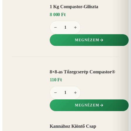
1 Kg Compastor-Giliszta
8 000 Ft
−
+
MEGNÉZEM
8×8-as Tőzegcserép Compastor®
110 Ft
−
+
MEGNÉZEM
Kannához Kiöntő Csap