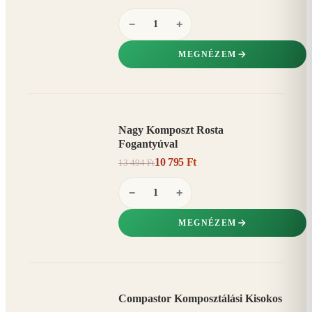
−
+
MEGNÉZEM
Nagy Komposzt Rosta
AKCIÓ
Fogantyúval
20%
−
10 795 Ft
13 494 Ft
−
+
MEGNÉZEM
Compastor Komposztálási Kisokos
AKCIÓ