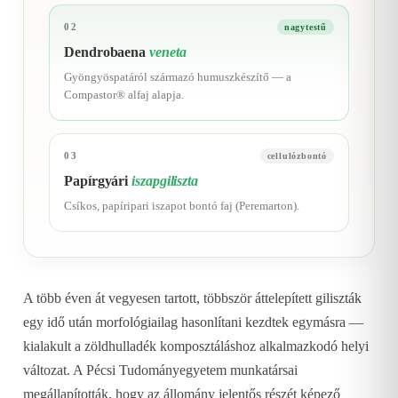
02
nagytestű
Dendrobaena
veneta
Gyöngyöspatáról származó humuszkészítő — a
Compastor® alfaj alapja.
03
cellulózbontó
Papírgyári
iszapgiliszta
Csíkos, papíripari iszapot bontó faj (Peremarton).
A több éven át vegyesen tartott, többször áttelepített giliszták
egy idő után morfológiailag hasonlítani kezdtek egymásra —
kialakult a zöldhulladék komposztáláshoz alkalmazkodó helyi
változat. A Pécsi Tudományegyetem munkatársai
megállapították, hogy az állomány jelentős részét képező