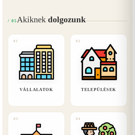
Akiknek
dolgozunk
/ 05
01
02
VÁLLALATOK
TELEPÜLÉSEK
03
04