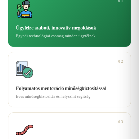
01
Ügyfélre szabott, innovatív megoldások
Egyedi technológiai csomag minden ügyfélnek
02
Folyamatos mentoráció minőségbiztosítással
Éves minőségbiztosítás és helyszíni segítség
03