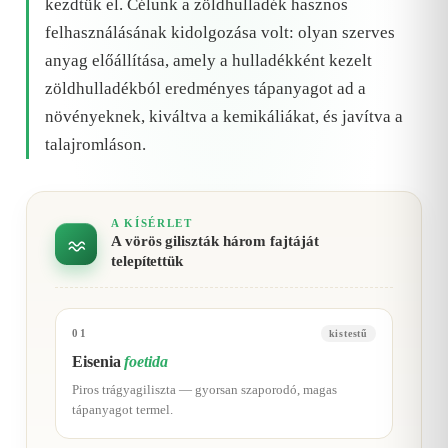
kezdtük el. Célunk a zöldhulladék hasznos
felhasználásának kidolgozása volt: olyan szerves
anyag előállítása, amely a hulladékként kezelt
zöldhulladékból eredményes tápanyagot ad a
növényeknek, kiváltva a kemikáliákat, és javítva a
talajromláson.
A KÍSÉRLET
A vörös giliszták három fajtáját
telepítettük
01
kistestű
Eisenia
foetida
Piros trágyagiliszta — gyorsan szaporodó, magas
tápanyagot termel.