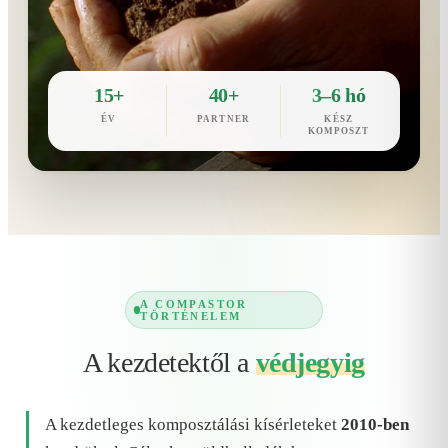
15+
40+
3–6 hó
ÉV
PARTNER
KÉSZ
KOMPOSZT
A COMPASTOR
TÖRTÉNELEM
A kezdetektől a
védjegyig
A kezdetleges komposztálási kísérleteket
2010-ben