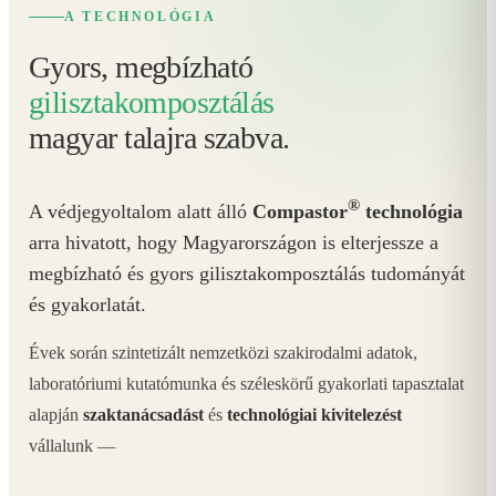
A TECHNOLÓGIA
Gyors, megbízható
gilisztakomposztálás
magyar talajra szabva.
®
A védjegyoltalom alatt álló
Compastor
technológia
arra hivatott, hogy Magyarországon is elterjessze a
megbízható és gyors gilisztakomposztálás tudományát
és gyakorlatát.
Évek során szintetizált nemzetközi szakirodalmi adatok,
laboratóriumi kutatómunka és széleskörű gyakorlati tapasztalat
alapján
szaktanácsadást
és
technológiai kivitelezést
vállalunk —