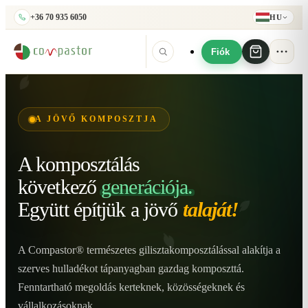
+36 70 935 6050
HU
Fiók
A JÖVŐ KOMPOSZTJA
A komposztálás
következő
generációja.
Együtt építjük
a jövő
talaját!
A Compastor® természetes gilisztakomposztálással alakítja a
szerves hulladékot tápanyagban gazdag komposzttá.
Fenntartható megoldás kerteknek, közösségeknek és
vállalkozásoknak.