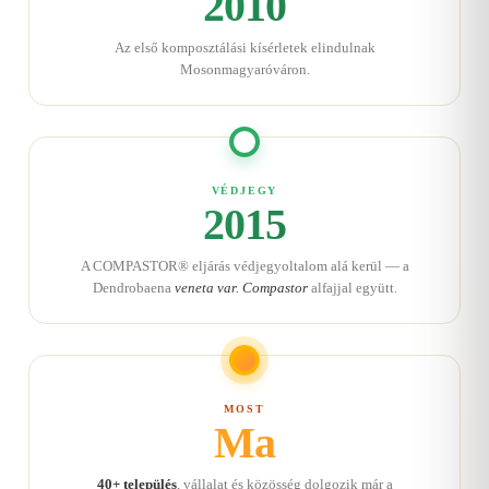
2010
Az első komposztálási kísérletek elindulnak
Mosonmagyaróváron.
VÉDJEGY
2015
A COMPASTOR® eljárás védjegyoltalom alá kerül — a
Dendrobaena
veneta var. Compastor
alfajjal együtt.
MOST
Ma
40+ település
, vállalat és közösség dolgozik már a