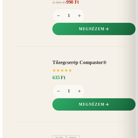
990 Ft
2 381 Ft
58%
−
−
+
MEGNÉZEM
Tőzegcserép Compastor®
★
★
★
★
★
635 Ft
−
+
MEGNÉZEM