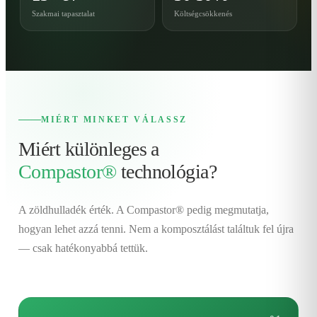
Szakmai tapasztalat
Költségcsökkenés
MIÉRT MINKET VÁLASSZ
Miért különleges a
Compastor®
technológia?
A zöldhulladék érték. A Compastor® pedig megmutatja,
hogyan lehet azzá tenni. Nem a komposztálást találtuk fel újra
— csak hatékonyabbá tettük.