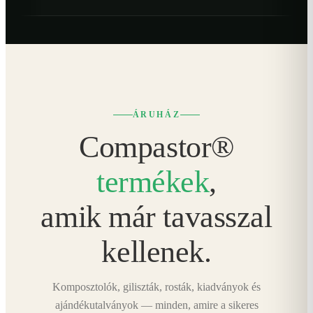
ÁRUHÁZ
Compastor®
termékek
,
amik már tavasszal
kellenek.
Komposztolók, giliszták, rosták, kiadványok és
ajándékutalványok — minden, amire a sikeres