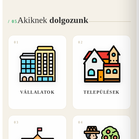
Akiknek
dolgozunk
/ 05
01
02
VÁLLALATOK
TELEPÜLÉSEK
03
04