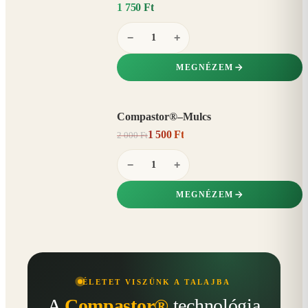
1 750 Ft
−
+
MEGNÉZEM
Compastor®–Mulcs
AKCIÓ
1 500 Ft
2 000 Ft
25%
−
−
+
MEGNÉZEM
ÉLETET VISZÜNK A TALAJBA
A
Compastor®
technológia