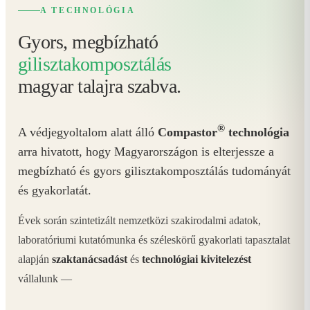
A TECHNOLÓGIA
Gyors, megbízható
gilisztakomposztálás
magyar talajra szabva.
®
A védjegyoltalom alatt álló
Compastor
technológia
arra hivatott, hogy Magyarországon is elterjessze a
megbízható és gyors gilisztakomposztálás tudományát
és gyakorlatát.
Évek során szintetizált nemzetközi szakirodalmi adatok,
laboratóriumi kutatómunka és széleskörű gyakorlati tapasztalat
alapján
szaktanácsadást
és
technológiai kivitelezést
vállalunk —