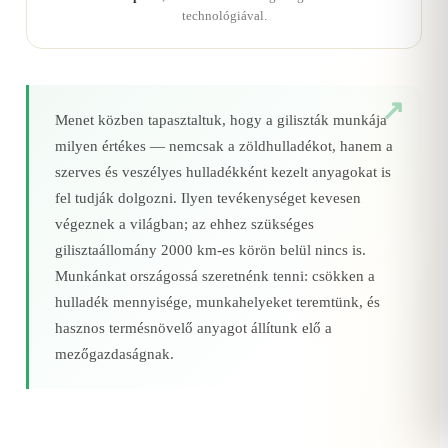
technológiával.
Menet közben tapasztaltuk, hogy a giliszták munkája
milyen értékes — nemcsak a zöldhulladékot, hanem a
szerves és veszélyes hulladékként kezelt anyagokat is
fel tudják dolgozni. Ilyen tevékenységet kevesen
végeznek a világban; az ehhez szükséges
gilisztaállomány 2000 km‑es körön belül nincs is.
Munkánkat országossá szeretnénk tenni: csökken a
hulladék mennyisége, munkahelyeket teremtünk, és
hasznos termésnövelő anyagot állítunk elő a
mezőgazdaságnak.