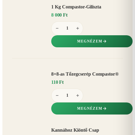
1 Kg Compastor-Giliszta
8 000 Ft
−
+
MEGNÉZEM
8×8-as Tőzegcserép Compastor®
110 Ft
−
+
MEGNÉZEM
Kannához Kiöntő Csap