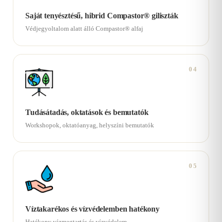
Saját tenyésztésű, hibrid Compastor® giliszták
Védjegyoltalom alatt álló Compastor® alfaj
04
Tudásátadás, oktatások és bemutatók
Workshopok, oktatóanyag, helyszíni bemutatók
05
Víztakarékos és vízvédelemben hatékony
Hatékony vízmegtartás és vízvédelem