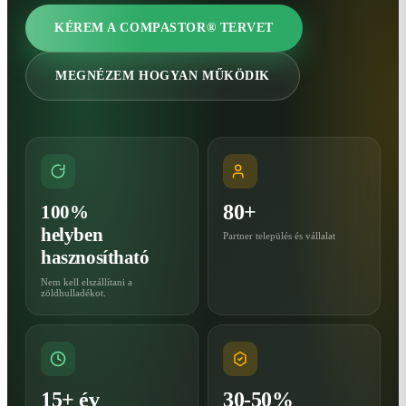
KÉREM A COMPASTOR® TERVET
MEGNÉZEM HOGYAN MŰKÖDIK
80+
100%
helyben
Partner település és vállalat
hasznosítható
Nem kell elszállítani a
zöldhulladékot.
15+ év
30-50%