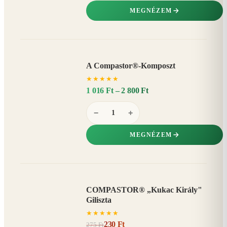
MEGNÉZEM
A Compastor®-Komposzt
AKÁR
★
★
★
★
★
15%
−
1 016 Ft – 2 800 Ft
−
+
MEGNÉZEM
COMPASTOR® „Kukac Király"
AKCIÓ
Giliszta
16%
−
★
★
★
★
★
230 Ft
275 Ft