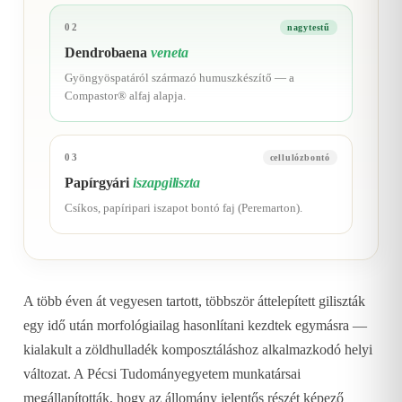
02
nagytestű
Dendrobaena
veneta
Gyöngyöspatáról származó humuszkészítő — a
Compastor® alfaj alapja.
03
cellulózbontó
Papírgyári
iszapgiliszta
Csíkos, papíripari iszapot bontó faj (Peremarton).
A több éven át vegyesen tartott, többször áttelepített giliszták
egy idő után morfológiailag hasonlítani kezdtek egymásra —
kialakult a zöldhulladék komposztáláshoz alkalmazkodó helyi
változat. A Pécsi Tudományegyetem munkatársai
megállapították, hogy az állomány jelentős részét képező