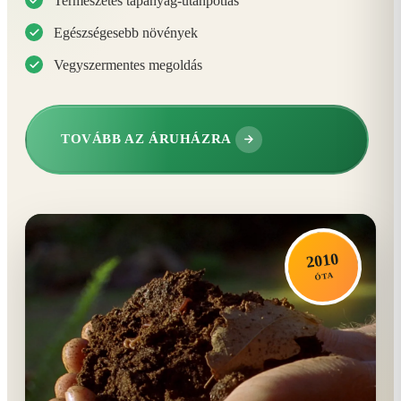
Természetes tápanyag-utánpótlás
Egészségesebb növények
Vegyszermentes megoldás
TOVÁBB AZ ÁRUHÁZRA
2010
ÓTA