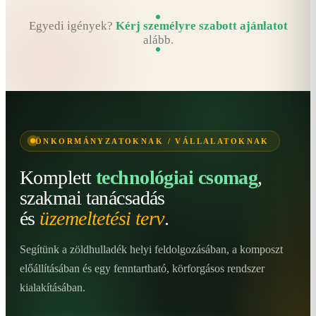
Egyedi igények?
Kérj személyre szabott ajánlatot
alább.
ÖNKORMÁNYZATOKNAK / VÁLLALATOKNAK
Komplett
technológiai csomag
,
szakmai tanácsadás
és
üzemeltetési terv
.
Segítünk a zöldhulladék helyi feldolgozásában, a komposzt
előállításában és egy fenntartható, körforgásos rendszer
kialakításában.