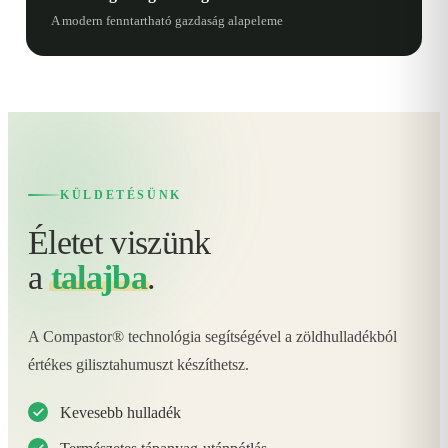
A modern fenntartható gazdaság alapeleme
KÜLDETÉSÜNK
Életet viszünk
a
talajba
.
A Compastor® technológia segítségével a zöldhulladékból
értékes gilisztahumuszt készíthetsz.
Kevesebb hulladék