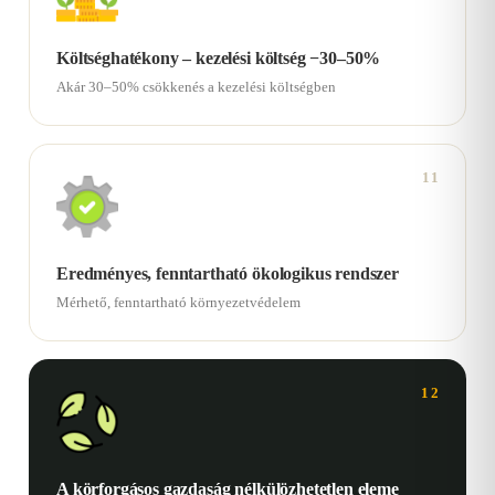
Költséghatékony – kezelési költség −30–50%
Akár 30–50% csökkenés a kezelési költségben
11
Eredményes, fenntartható ökologikus rendszer
Mérhető, fenntartható környezetvédelem
12
A körforgásos gazdaság nélkülözhetetlen eleme