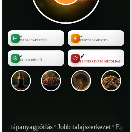
✓
✓
MAGAS TÁPÉRTÉK
VEGYSZERMENTES
✓
✓
TALAJERŐSÍTŐ
FENNTARTHATÓ MEGOLDÁS
✦
✦
ótlás
Jobb talajszerkezet
Egészségesebb nö