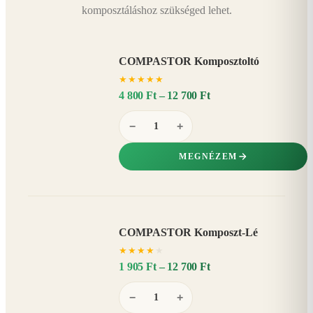
komposztáláshoz szükséged lehet.
COMPASTOR Komposztoltó
★
★
★
★
★
4 800 Ft – 12 700 Ft
−
+
MEGNÉZEM
COMPASTOR Komposzt-Lé
AKÁR
★
★
★
★
★
20%
−
1 905 Ft – 12 700 Ft
−
+