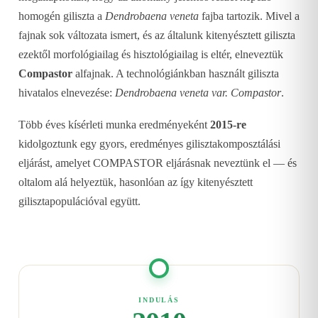
homogén giliszta a
Dendrobaena veneta
fajba tartozik. Mivel a
fajnak sok változata ismert, és az általunk kitenyésztett giliszta
ezektől morfológiailag és hisztológiailag is eltér, elneveztük
Compastor
alfajnak. A technológiánkban használt giliszta
hivatalos elnevezése:
Dendrobaena veneta var. Compastor
.
Több éves kísérleti munka eredményeként
2015-re
kidolgoztunk egy gyors, eredményes gilisztakomposztálási
eljárást, amelyet COMPASTOR eljárásnak neveztünk el — és
oltalom alá helyeztük, hasonlóan az így kitenyésztett
gilisztapopulációval együtt.
INDULÁS