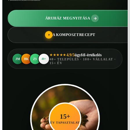
ÁRUHÁZ MEGNYITÁSA
A KOMPOSZTRECEPT
4.9/5
ügyfél-értékelés
★★★★★
JM
BK
ZS
40+
40+ TELEPÜLÉS · 100+ VÁLLALAT ·
15+ ÉV
15+
ÉV TAPASZTALAT