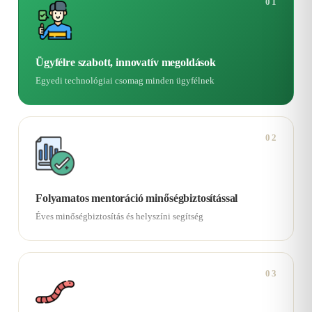
01
Ügyfélre szabott, innovatív megoldások
Egyedi technológiai csomag minden ügyfélnek
02
Folyamatos mentoráció minőségbiztosítással
Éves minőségbiztosítás és helyszíni segítség
03