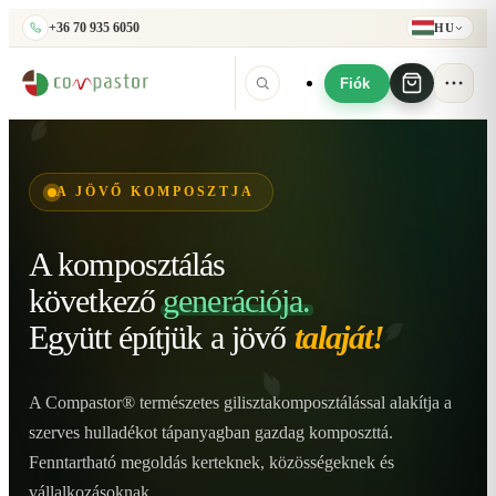
+36 70 935 6050
HU
Fiók
A JÖVŐ KOMPOSZTJA
A komposztálás
következő
generációja.
Együtt építjük
a jövő
talaját!
A Compastor® természetes gilisztakomposztálással alakítja a
szerves hulladékot tápanyagban gazdag komposzttá.
Fenntartható megoldás kerteknek, közösségeknek és
vállalkozásoknak.