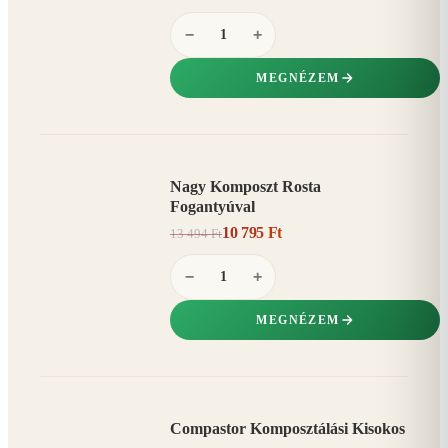
−
+
MEGNÉZEM
Nagy Komposzt Rosta
AKCIÓ
Fogantyúval
20%
−
10 795 Ft
13 494 Ft
−
+
MEGNÉZEM
Compastor Komposztálási Kisokos
AKCIÓ