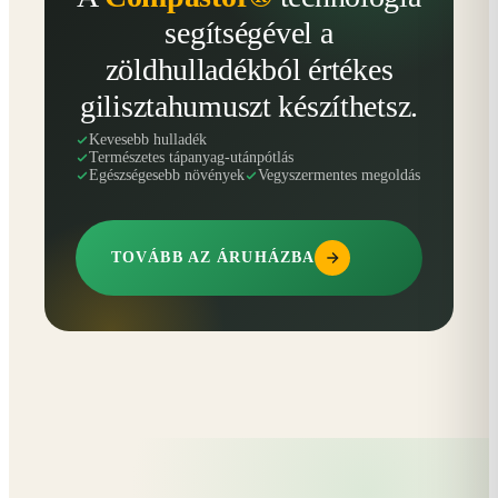
segítségével a
zöldhulladékból értékes
gilisztahumuszt készíthetsz.
Kevesebb hulladék
Természetes tápanyag-utánpótlás
Egészségesebb növények
Vegyszermentes megoldás
TOVÁBB AZ ÁRUHÁZBA