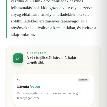
kezdtük el. Célunk a zöldhulladék hasznos
felhasználásának kidolgozása volt: olyan szerves
anyag előállítása, amely a hulladékként kezelt
zöldhulladékból eredményes tápanyagot ad a
növényeknek, kiváltva a kemikáliákat, és javítva a
talajromláson.
A KÍSÉRLET
A vörös giliszták három fajtáját
telepítettük
01
kistestű
Eisenia
foetida
Piros trágyagiliszta — gyorsan szaporodó, magas
tápanyagot termel.