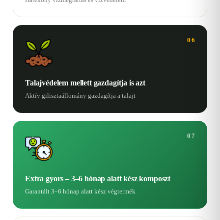
06
Talajvédelem mellett gazdagítja is azt
Aktív gilisztaállomány gazdagítja a talajt
07
Extra gyors – 3–6 hónap alatt kész komposzt
Garantált 3–6 hónap alatt kész végtermék