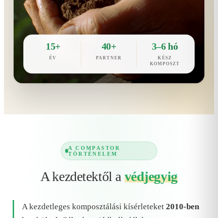
15+
40+
3–6 hó
ÉV
PARTNER
KÉSZ
KOMPOSZT
A COMPASTOR
TÖRTÉNELEM
A kezdetektől a
védjegyig
A kezdetleges komposztálási kísérleteket
2010-ben