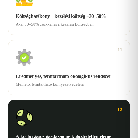
Költséghatékony – kezelési költség −30–50%
Akár 30–50% csökkenés a kezelési költségben
11
Eredményes, fenntartható ökologikus rendszer
Mérhető, fenntartható környezetvédelem
12
A körforgásos gazdaság nélkülözhetetlen eleme