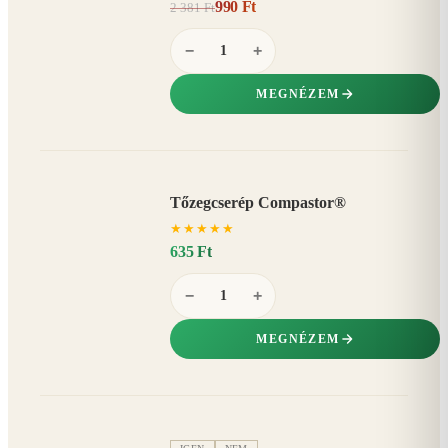
990 Ft
2 381 Ft
58%
−
−
+
MEGNÉZEM
Tőzegcserép Compastor®
★
★
★
★
★
635 Ft
−
+
MEGNÉZEM