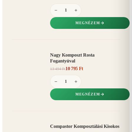
−
+
MEGNÉZEM
Nagy Komposzt Rosta
AKCIÓ
Fogantyúval
20%
−
10 795 Ft
13 494 Ft
−
+
MEGNÉZEM
Compastor Komposztálási Kisokos
AKCIÓ