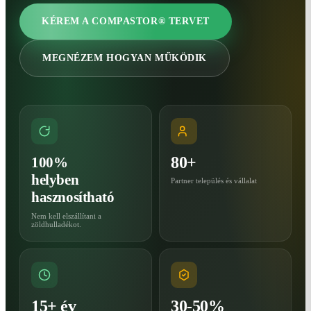
KÉREM A COMPASTOR® TERVET
MEGNÉZEM HOGYAN MŰKÖDIK
80+
100%
helyben
Partner település és vállalat
hasznosítható
Nem kell elszállítani a
zöldhulladékot.
15+ év
30-50%