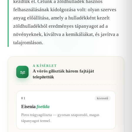
kezdtük el. Célunk a zöldhulladék hasznos
felhasználásának kidolgozása volt: olyan szerves
anyag előállítása, amely a hulladékként kezelt
zöldhulladékból eredményes tápanyagot ad a
növényeknek, kiváltva a kemikáliákat, és javítva a
talajromláson.
A KÍSÉRLET
A vörös giliszták három fajtáját
telepítettük
01
kistestű
Eisenia
foetida
Piros trágyagiliszta — gyorsan szaporodó, magas
tápanyagot termel.