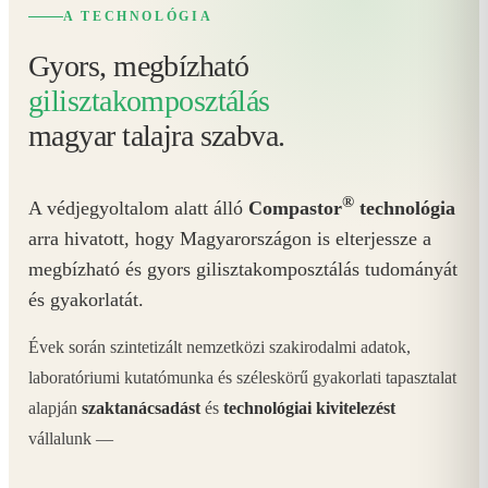
A TECHNOLÓGIA
Gyors, megbízható
gilisztakomposztálás
magyar talajra szabva.
®
A védjegyoltalom alatt álló
Compastor
technológia
arra hivatott, hogy Magyarországon is elterjessze a
megbízható és gyors gilisztakomposztálás tudományát
és gyakorlatát.
Évek során szintetizált nemzetközi szakirodalmi adatok,
laboratóriumi kutatómunka és széleskörű gyakorlati tapasztalat
alapján
szaktanácsadást
és
technológiai kivitelezést
vállalunk —