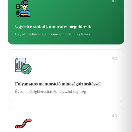
01
Ügyfélre szabott, innovatív megoldások
Egyedi technológiai csomag minden ügyfélnek
02
Folyamatos mentoráció minőségbiztosítással
Éves minőségbiztosítás és helyszíni segítség
03