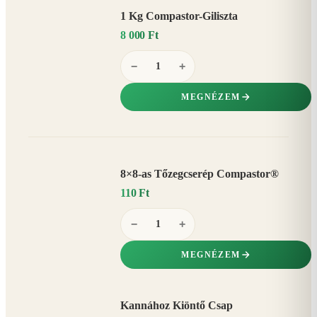
1 Kg Compastor-Giliszta
8 000 Ft
−
+
MEGNÉZEM
8×8-as Tőzegcserép Compastor®
110 Ft
−
+
MEGNÉZEM
Kannához Kiöntő Csap