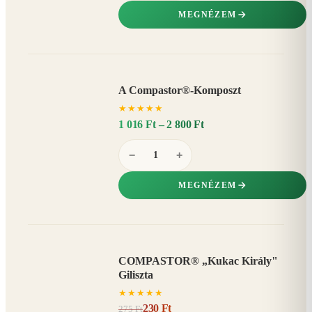
MEGNÉZEM
A Compastor®-Komposzt
AKÁR
★
★
★
★
★
15%
−
1 016 Ft – 2 800 Ft
−
+
MEGNÉZEM
COMPASTOR® „Kukac Király"
AKCIÓ
Giliszta
16%
−
★
★
★
★
★
230 Ft
275 Ft