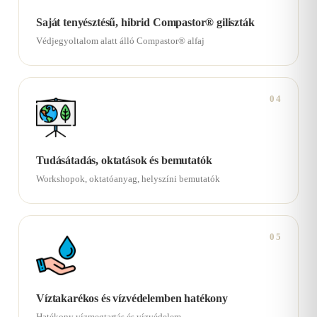
Saját tenyésztésű, hibrid Compastor® giliszták
Védjegyoltalom alatt álló Compastor® alfaj
04
Tudásátadás, oktatások és bemutatók
Workshopok, oktatóanyag, helyszíni bemutatók
05
Víztakarékos és vízvédelemben hatékony
Hatékony vízmegtartás és vízvédelem