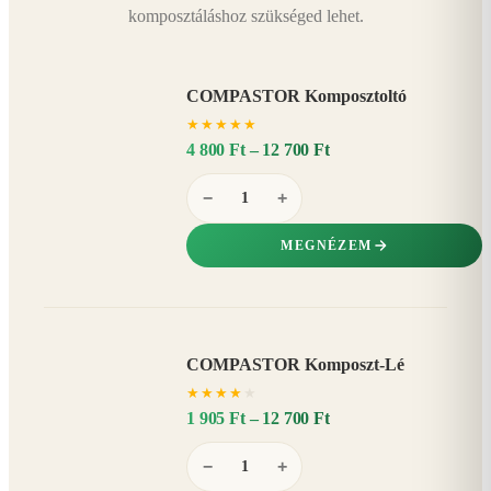
komposztáláshoz szükséged lehet.
COMPASTOR Komposztoltó
★
★
★
★
★
4 800 Ft – 12 700 Ft
−
+
MEGNÉZEM
COMPASTOR Komposzt-Lé
AKÁR
★
★
★
★
★
20%
−
1 905 Ft – 12 700 Ft
−
+