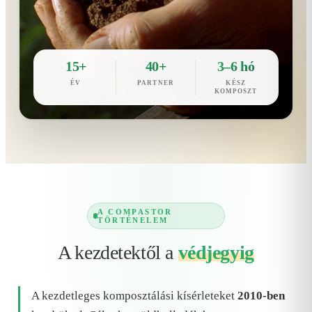
15+
40+
3–6 hó
ÉV
PARTNER
KÉSZ
KOMPOSZT
A COMPASTOR
TÖRTÉNELEM
A kezdetektől a
védjegyig
A kezdetleges komposztálási kísérleteket
2010-ben