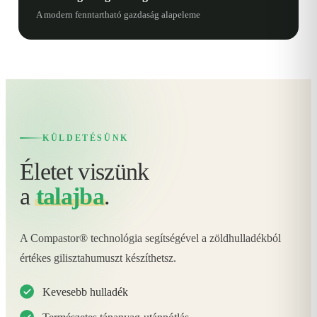
A modern fenntartható gazdaság alapeleme
KÜLDETÉSÜNK
Életet viszünk
a
talajba
.
A Compastor® technológia segítségével a zöldhulladékból
értékes gilisztahumuszt készíthetsz.
Kevesebb hulladék