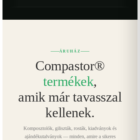
ÁRUHÁZ
Compastor®
termékek
,
amik már tavasszal
kellenek.
Komposztolók, giliszták, rosták, kiadványok és
ajándékutalványok — minden, amire a sikeres