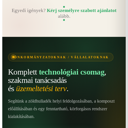
Egyedi igények?
Kérj személyre szabott ajánlatot
alább.
ÖNKORMÁNYZATOKNAK / VÁLLALATOKNAK
Komplett
technológiai csomag
,
szakmai tanácsadás
és
üzemeltetési terv
.
Segítünk a zöldhulladék helyi feldolgozásában, a komposzt
előállításában és egy fenntartható, körforgásos rendszer
kialakításában.