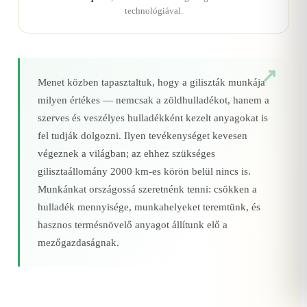
technológiával.
Menet közben tapasztaltuk, hogy a giliszták munkája
milyen értékes — nemcsak a zöldhulladékot, hanem a
szerves és veszélyes hulladékként kezelt anyagokat is
fel tudják dolgozni. Ilyen tevékenységet kevesen
végeznek a világban; az ehhez szükséges
gilisztaállomány 2000 km‑es körön belül nincs is.
Munkánkat országossá szeretnénk tenni: csökken a
hulladék mennyisége, munkahelyeket teremtünk, és
hasznos termésnövelő anyagot állítunk elő a
mezőgazdaságnak.