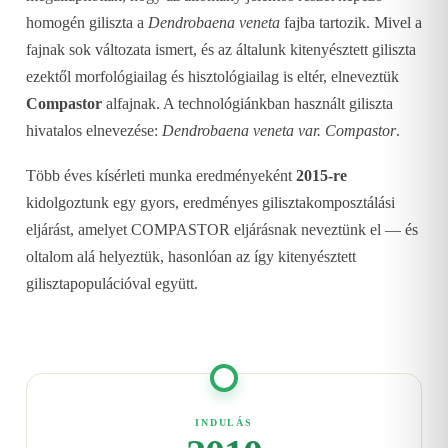
homogén giliszta a
Dendrobaena veneta
fajba tartozik. Mivel a
fajnak sok változata ismert, és az általunk kitenyésztett giliszta
ezektől morfológiailag és hisztológiailag is eltér, elneveztük
Compastor
alfajnak. A technológiánkban használt giliszta
hivatalos elnevezése:
Dendrobaena veneta var. Compastor
.
Több éves kísérleti munka eredményeként
2015-re
kidolgoztunk egy gyors, eredményes gilisztakomposztálási
eljárást, amelyet COMPASTOR eljárásnak neveztünk el — és
oltalom alá helyeztük, hasonlóan az így kitenyésztett
gilisztapopulációval együtt.
INDULÁS