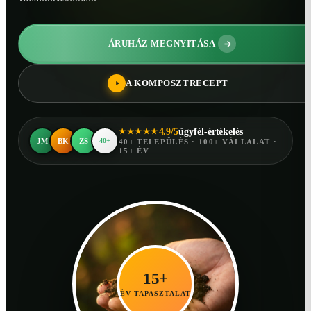
ÁRUHÁZ MEGNYITÁSA
A KOMPOSZTRECEPT
4.9/5
ügyfél-értékelés
★★★★★
JM
BK
ZS
40+
40+ TELEPÜLÉS · 100+ VÁLLALAT ·
15+ ÉV
15+
ÉV TAPASZTALAT