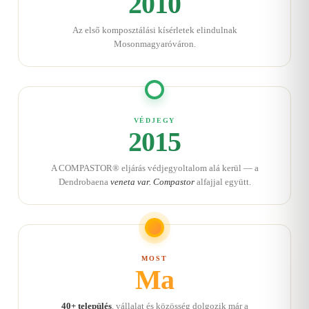
2010
Az első komposztálási kísérletek elindulnak
Mosonmagyaróváron.
VÉDJEGY
2015
A COMPASTOR® eljárás védjegyoltalom alá kerül — a
Dendrobaena
veneta var. Compastor
alfajjal együtt.
MOST
Ma
40+ település
, vállalat és közösség dolgozik már a