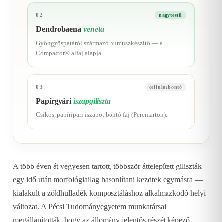
02
nagytestű
Dendrobaena
veneta
Gyöngyöspatáról származó humuszkészítő — a
Compastor® alfaj alapja.
03
cellulózbontó
Papírgyári
iszapgiliszta
Csíkos, papíripari iszapot bontó faj (Peremarton).
A több éven át vegyesen tartott, többször áttelepített giliszták
egy idő után morfológiailag hasonlítani kezdtek egymásra —
kialakult a zöldhulladék komposztáláshoz alkalmazkodó helyi
változat. A Pécsi Tudományegyetem munkatársai
megállapították, hogy az állomány jelentős részét képező