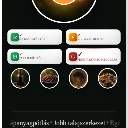
✓
✓
MAGAS TÁPÉRTÉK
VEGYSZERMENTES
✓
✓
TALAJERŐSÍTŐ
FENNTARTHATÓ MEGOLDÁS
✦
✦
tlás
Jobb talajszerkezet
Egészségesebb növé