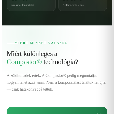
Szakmai tapasztalat
Költségcsökkenés
MIÉRT MINKET VÁLASSZ
Miért különleges a
Compastor®
technológia?
A zöldhulladék érték. A Compastor® pedig megmutatja,
hogyan lehet azzá tenni. Nem a komposztálást találtuk fel újra
— csak hatékonyabbá tettük.