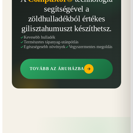
segítségével a
zöldhulladékból értékes
gilisztahumuszt készíthetsz.
Kevesebb hulladék
Természetes tápanyag-utánpótlás
Egészségesebb növények
Vegyszermentes megoldás
TOVÁBB AZ ÁRUHÁZBA