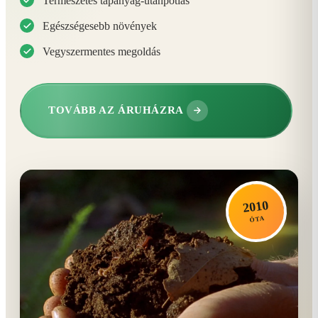
Természetes tápanyag-utánpótlás
Egészségesebb növények
Vegyszermentes megoldás
TOVÁBB AZ ÁRUHÁZRA
2010
ÓTA