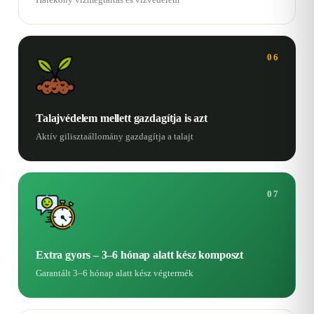
06
Talajvédelem mellett gazdagítja is azt
Aktív gilisztaállomány gazdagítja a talajt
07
Extra gyors – 3–6 hónap alatt kész komposzt
Garantált 3–6 hónap alatt kész végtermék