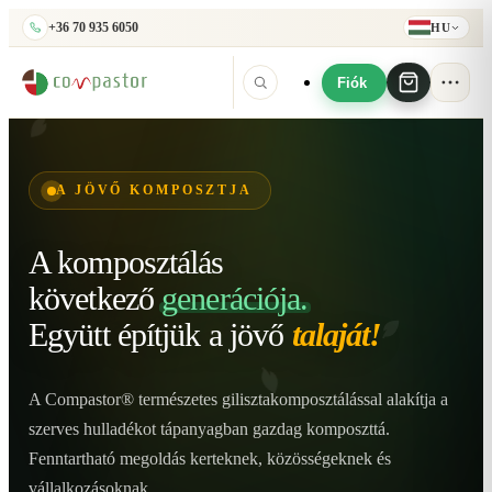
+36 70 935 6050
HU
Fiók
A JÖVŐ KOMPOSZTJA
A komposztálás
következő
generációja.
Együtt építjük
a jövő
talaját!
A Compastor® természetes gilisztakomposztálással alakítja a
szerves hulladékot tápanyagban gazdag komposzttá.
Fenntartható megoldás kerteknek, közösségeknek és
vállalkozásoknak.