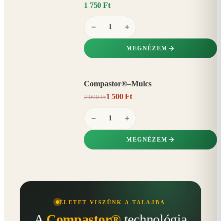
1 750 Ft
−
+
MEGNÉZEM
Compastor®–Mulcs
AKCIÓ
1 500 Ft
2 000 Ft
25%
−
−
+
MEGNÉZEM
ÉLETET VISZÜNK A TALAJBA
A
Compastor®
technológia