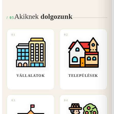
Akiknek
dolgozunk
/ 05
01
02
VÁLLALATOK
TELEPÜLÉSEK
03
04