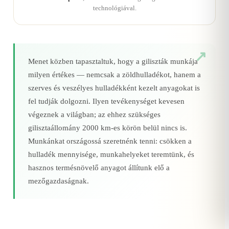
technológiával.
Menet közben tapasztaltuk, hogy a giliszták munkája
milyen értékes — nemcsak a zöldhulladékot, hanem a
szerves és veszélyes hulladékként kezelt anyagokat is
fel tudják dolgozni. Ilyen tevékenységet kevesen
végeznek a világban; az ehhez szükséges
gilisztaállomány 2000 km‑es körön belül nincs is.
Munkánkat országossá szeretnénk tenni: csökken a
hulladék mennyisége, munkahelyeket teremtünk, és
hasznos termésnövelő anyagot állítunk elő a
mezőgazdaságnak.