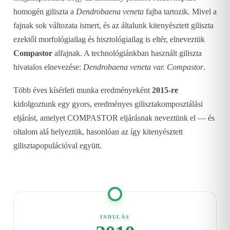
homogén giliszta a
Dendrobaena veneta
fajba tartozik. Mivel a
fajnak sok változata ismert, és az általunk kitenyésztett giliszta
ezektől morfológiailag és hisztológiailag is eltér, elneveztük
Compastor
alfajnak. A technológiánkban használt giliszta
hivatalos elnevezése:
Dendrobaena veneta var. Compastor
.
Több éves kísérleti munka eredményeként
2015-re
kidolgoztunk egy gyors, eredményes gilisztakomposztálási
eljárást, amelyet COMPASTOR eljárásnak neveztünk el — és
oltalom alá helyeztük, hasonlóan az így kitenyésztett
gilisztapopulációval együtt.
INDULÁS