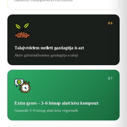
06
Talajvédelem mellett gazdagítja is azt
Aktív gilisztaállomány gazdagítja a talajt
07
Extra gyors – 3–6 hónap alatt kész komposzt
Garantált 3–6 hónap alatt kész végtermék