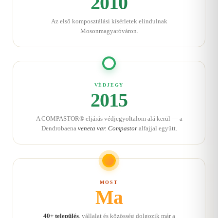
2010
Az első komposztálási kísérletek elindulnak
Mosonmagyaróváron.
VÉDJEGY
2015
A COMPASTOR® eljárás védjegyoltalom alá kerül — a
Dendrobaena
veneta var. Compastor
alfajjal együtt.
MOST
Ma
40+ település
, vállalat és közösség dolgozik már a