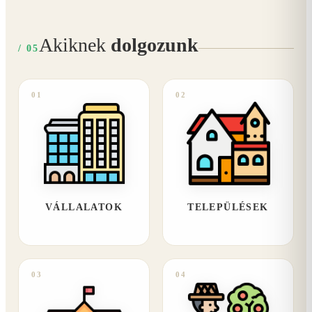
Akiknek
dolgozunk
/ 05
01
02
VÁLLALATOK
TELEPÜLÉSEK
03
04