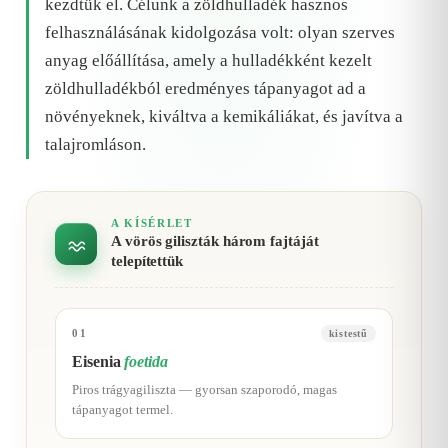
kezdtük el. Célunk a zöldhulladék hasznos
felhasználásának kidolgozása volt: olyan szerves
anyag előállítása, amely a hulladékként kezelt
zöldhulladékból eredményes tápanyagot ad a
növényeknek, kiváltva a kemikáliákat, és javítva a
talajromláson.
A KÍSÉRLET
A vörös giliszták három fajtáját
telepítettük
01
kistestű
Eisenia
foetida
Piros trágyagiliszta — gyorsan szaporodó, magas
tápanyagot termel.