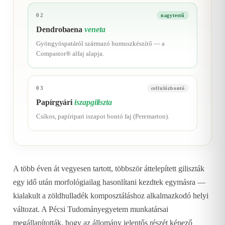
02
nagytestű
Dendrobaena
veneta
Gyöngyöspatáról származó humuszkészítő — a
Compastor® alfaj alapja.
03
cellulózbontó
Papírgyári
iszapgiliszta
Csíkos, papíripari iszapot bontó faj (Peremarton).
A több éven át vegyesen tartott, többször áttelepített giliszták
egy idő után morfológiailag hasonlítani kezdtek egymásra —
kialakult a zöldhulladék komposztáláshoz alkalmazkodó helyi
változat. A Pécsi Tudományegyetem munkatársai
megállapították, hogy az állomány jelentős részét képező