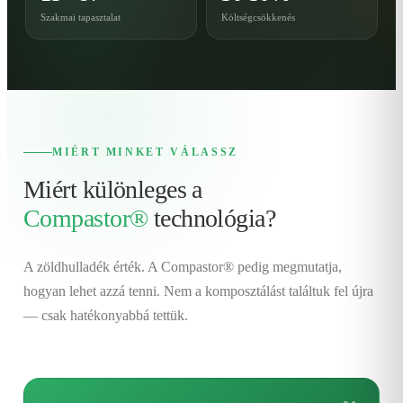
Szakmai tapasztalat
Költségcsökkenés
MIÉRT MINKET VÁLASSZ
Miért különleges a
Compastor®
technológia?
A zöldhulladék érték. A Compastor® pedig megmutatja,
hogyan lehet azzá tenni. Nem a komposztálást találtuk fel újra
— csak hatékonyabbá tettük.