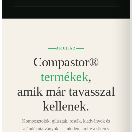
ÁRUHÁZ
Compastor®
termékek
,
amik már tavasszal
kellenek.
Komposztolók, giliszták, rosták, kiadványok és
ajándékutalványok — minden, amire a sikeres