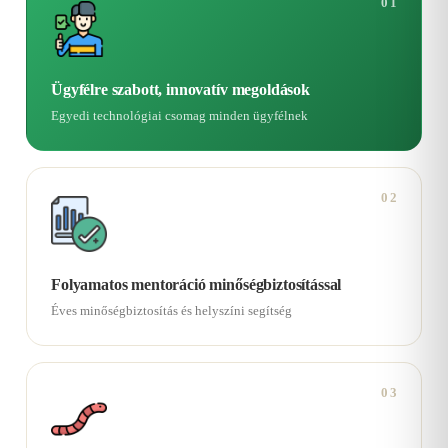
01
Ügyfélre szabott, innovatív megoldások
Egyedi technológiai csomag minden ügyfélnek
02
Folyamatos mentoráció minőségbiztosítással
Éves minőségbiztosítás és helyszíni segítség
03