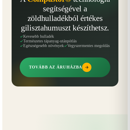
segítségével a
zöldhulladékból értékes
gilisztahumuszt készíthetsz.
Kevesebb hulladék
Természetes tápanyag-utánpótlás
Egészségesebb növények
Vegyszermentes megoldás
TOVÁBB AZ ÁRUHÁZBA