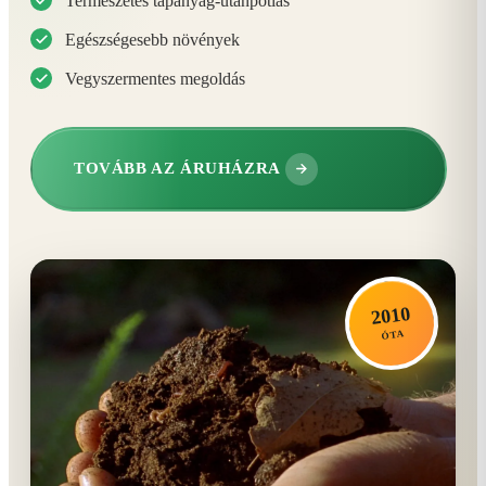
Természetes tápanyag-utánpótlás
Egészségesebb növények
Vegyszermentes megoldás
TOVÁBB AZ ÁRUHÁZRA
2010
ÓTA