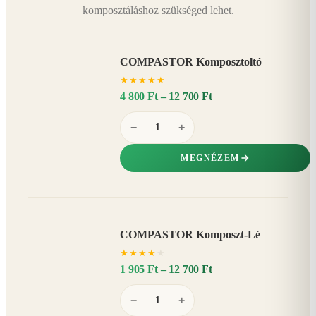
komposztáláshoz szükséged lehet.
COMPASTOR Komposztoltó
★
★
★
★
★
4 800 Ft – 12 700 Ft
−
+
MEGNÉZEM
COMPASTOR Komposzt-Lé
AKÁR
★
★
★
★
★
20%
−
1 905 Ft – 12 700 Ft
−
+