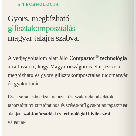
A TECHNOLÓGIA
Gyors, megbízható
gilisztakomposztálás
magyar talajra szabva.
®
A védjegyoltalom alatt álló
Compastor
technológia
arra hivatott, hogy Magyarországon is elterjessze a
megbízható és gyors gilisztakomposztálás tudományát
és gyakorlatát.
Évek során szintetizált nemzetközi szakirodalmi adatok,
laboratóriumi kutatómunka és széleskörű gyakorlati tapasztalat
alapján
szaktanácsadást
és
technológiai kivitelezést
vállalunk —