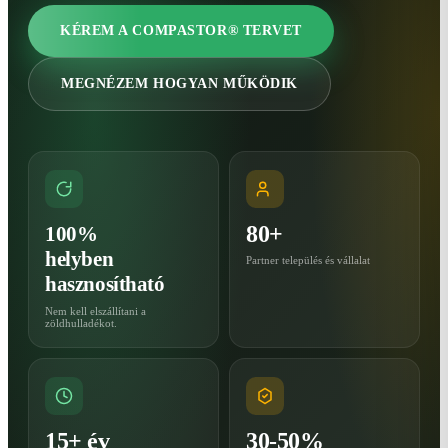
KÉREM A COMPASTOR® TERVET
MEGNÉZEM HOGYAN MŰKÖDIK
80+
100%
helyben
Partner település és vállalat
hasznosítható
Nem kell elszállítani a
zöldhulladékot.
15+ év
30-50%