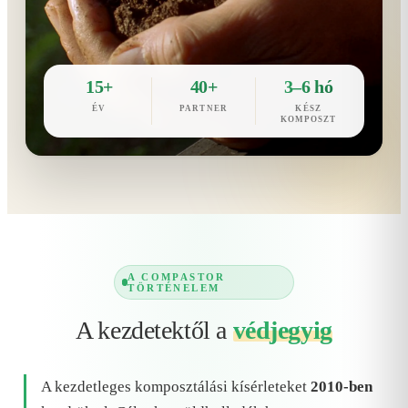
15+
40+
3–6 hó
ÉV
PARTNER
KÉSZ
KOMPOSZT
A COMPASTOR
TÖRTÉNELEM
A kezdetektől a
védjegyig
A kezdetleges komposztálási kísérleteket
2010-ben