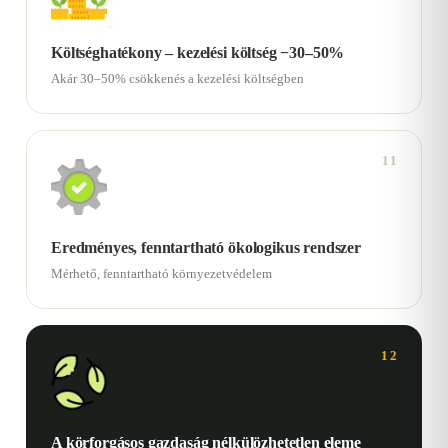
Költséghatékony – kezelési költség −30–50%
Akár 30–50% csökkenés a kezelési költségben
11
Eredményes, fenntartható ökologikus rendszer
Mérhető, fenntartható környezetvédelem
12
A körforgásos gazdaság nélkülözhetetlen eleme