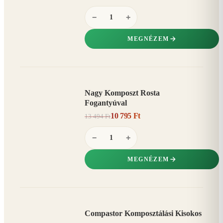
−
+
MEGNÉZEM
Nagy Komposzt Rosta
AKCIÓ
Fogantyúval
20%
−
10 795 Ft
13 494 Ft
−
+
MEGNÉZEM
Compastor Komposztálási Kisokos
AKCIÓ