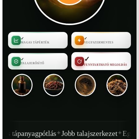
✓
✓
MAGAS TÁPÉRTÉK
VEGYSZERMENTES
✓
✓
TALAJERŐSÍTŐ
FENNTARTHATÓ MEGOLDÁS
✦
✦
tlás
Jobb talajszerkezet
Egészségesebb növé