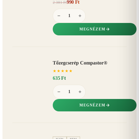
990 Ft
2 381 Ft
58%
−
−
+
MEGNÉZEM
Tőzegcserép Compastor®
★
★
★
★
★
635 Ft
−
+
MEGNÉZEM