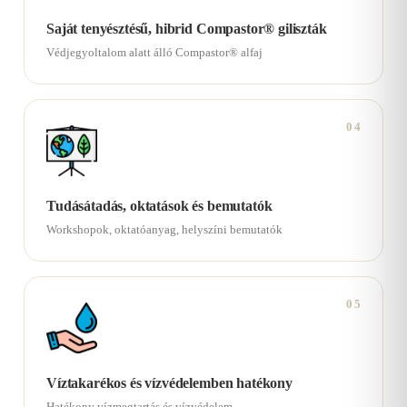
Saját tenyésztésű, hibrid Compastor® giliszták
Védjegyoltalom alatt álló Compastor® alfaj
04
Tudásátadás, oktatások és bemutatók
Workshopok, oktatóanyag, helyszíni bemutatók
05
Víztakarékos és vízvédelemben hatékony
Hatékony vízmegtartás és vízvédelem