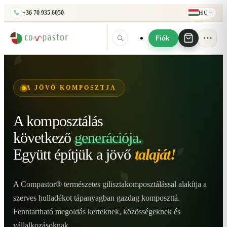
+36 70 935 6050
HU
Fiók
A JÖVŐ KOMPOSZTJA
A komposztálás
következő
generációja.
Együtt építjük
a jövő
talaját!
A Compastor® természetes gilisztakomposztálással alakítja a
szerves hulladékot tápanyagban gazdag komposzttá.
Fenntartható megoldás kerteknek, közösségeknek és
vállalkozásoknak.