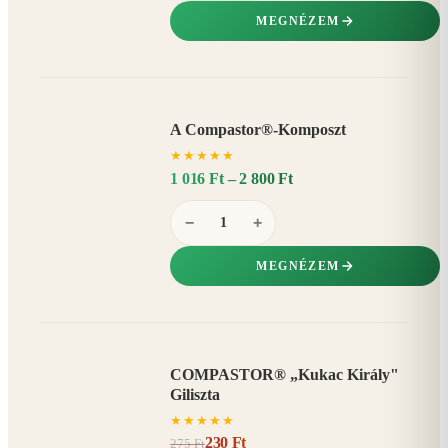
MEGNÉZEM
A Compastor®-Komposzt
AKÁR
★
★
★
★
★
15%
−
1 016 Ft – 2 800 Ft
−
+
MEGNÉZEM
COMPASTOR® „Kukac Király"
AKCIÓ
Giliszta
16%
−
★
★
★
★
★
230 Ft
275 Ft