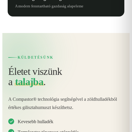
A modern fenntartható gazdaság alapeleme
KÜLDETÉSÜNK
Életet viszünk
a
talajba
.
A Compastor® technológia segítségével a zöldhulladékból
értékes gilisztahumuszt készíthetsz.
Kevesebb hulladék