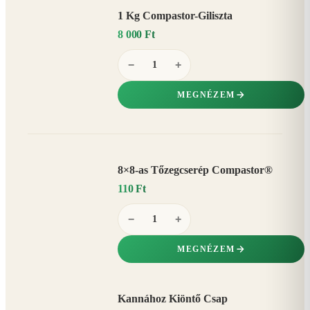
1 Kg Compastor-Giliszta
8 000 Ft
−
+
MEGNÉZEM
8×8-as Tőzegcserép Compastor®
110 Ft
−
+
MEGNÉZEM
Kannához Kiöntő Csap