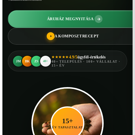
ÁRUHÁZ MEGNYITÁSA
A KOMPOSZTRECEPT
4.9/5
ügyfél-értékelés
★★★★★
JM
BK
ZS
40+
40+ TELEPÜLÉS · 100+ VÁLLALAT ·
15+ ÉV
15+
ÉV TAPASZTALAT