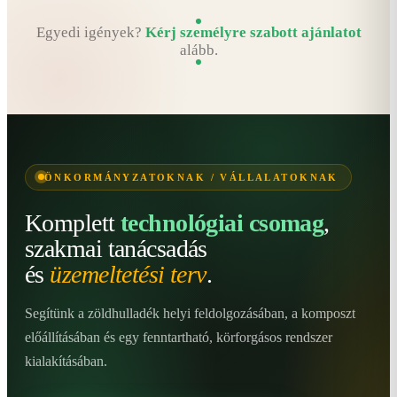
Egyedi igények?
Kérj személyre szabott ajánlatot
alább.
ÖNKORMÁNYZATOKNAK / VÁLLALATOKNAK
Komplett
technológiai csomag
,
szakmai tanácsadás
és
üzemeltetési terv
.
Segítünk a zöldhulladék helyi feldolgozásában, a komposzt
előállításában és egy fenntartható, körforgásos rendszer
kialakításában.