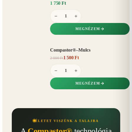
1 750 Ft
−
+
MEGNÉZEM
Compastor®–Mulcs
AKCIÓ
1 500 Ft
2 000 Ft
25%
−
−
+
MEGNÉZEM
ÉLETET VISZÜNK A TALAJBA
A
Compastor®
technológia