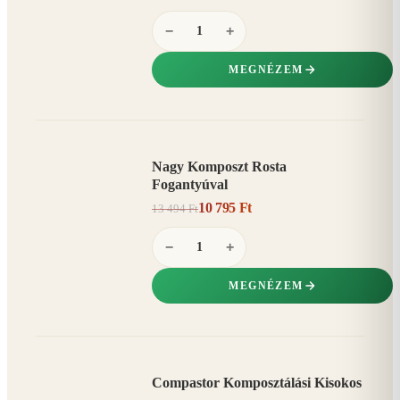
−
+
MEGNÉZEM
Nagy Komposzt Rosta
AKCIÓ
Fogantyúval
20%
−
10 795 Ft
13 494 Ft
−
+
MEGNÉZEM
Compastor Komposztálási Kisokos
AKCIÓ