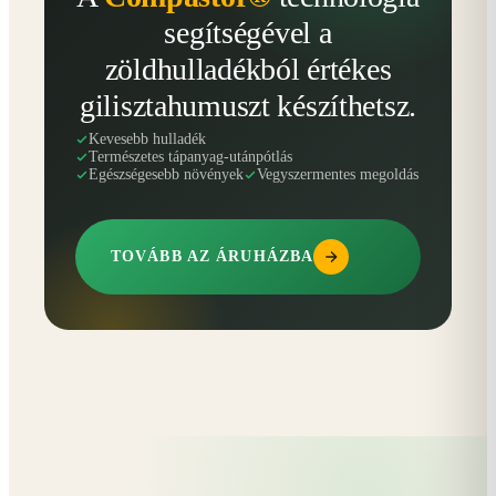
segítségével a
zöldhulladékból értékes
gilisztahumuszt készíthetsz.
Kevesebb hulladék
Természetes tápanyag-utánpótlás
Egészségesebb növények
Vegyszermentes megoldás
TOVÁBB AZ ÁRUHÁZBA