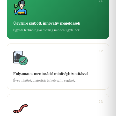
01
Ügyfélre szabott, innovatív megoldások
Egyedi technológiai csomag minden ügyfélnek
02
Folyamatos mentoráció minőségbiztosítással
Éves minőségbiztosítás és helyszíni segítség
03