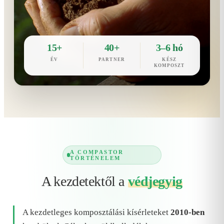
15+
40+
3–6 hó
ÉV
PARTNER
KÉSZ
KOMPOSZT
A COMPASTOR
TÖRTÉNELEM
A kezdetektől a
védjegyig
A kezdetleges komposztálási kísérleteket
2010-ben