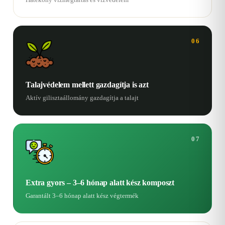
06
Talajvédelem mellett gazdagítja is azt
Aktív gilisztaállomány gazdagítja a talajt
07
Extra gyors – 3–6 hónap alatt kész komposzt
Garantált 3–6 hónap alatt kész végtermék