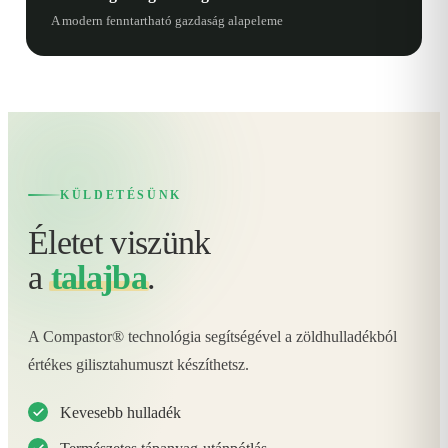
A modern fenntartható gazdaság alapeleme
KÜLDETÉSÜNK
Életet viszünk
a
talajba
.
A Compastor® technológia segítségével a zöldhulladékból
értékes gilisztahumuszt készíthetsz.
Kevesebb hulladék