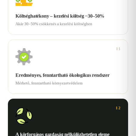
Költséghatékony – kezelési költség −30–50%
Akár 30–50% csökkenés a kezelési költségben
11
Eredményes, fenntartható ökologikus rendszer
Mérhető, fenntartható környezetvédelem
12
A körforgásos gazdaság nélkülözhetetlen eleme