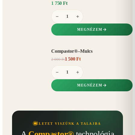
1 750 Ft
−
+
MEGNÉZEM
Compastor®–Mulcs
AKCIÓ
1 500 Ft
2 000 Ft
25%
−
−
+
MEGNÉZEM
ÉLETET VISZÜNK A TALAJBA
A
Compastor®
technológia