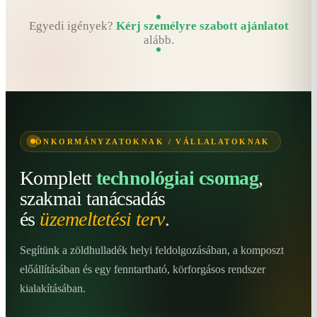
Egyedi igények?
Kérj személyre szabott ajánlatot
alább.
ÖNKORMÁNYZATOKNAK / VÁLLALATOKNAK
Komplett
technológiai csomag
,
szakmai tanácsadás
és
üzemeltetési terv
.
Segítünk a zöldhulladék helyi feldolgozásában, a komposzt
előállításában és egy fenntartható, körforgásos rendszer
kialakításában.