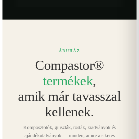
ÁRUHÁZ
Compastor®
termékek
,
amik már tavasszal
kellenek.
Komposztolók, giliszták, rosták, kiadványok és
ajándékutalványok — minden, amire a sikeres