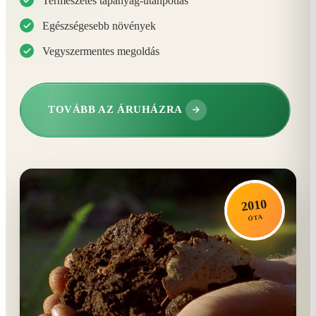
Természetes tápanyag-utánpótlás
Egészségesebb növények
Vegyszermentes megoldás
TOVÁBB AZ ÁRUHÁZRA
2010
ÓTA