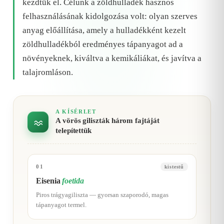
kezdtük el. Célunk a zöldhulladék hasznos
felhasználásának kidolgozása volt: olyan szerves
anyag előállítása, amely a hulladékként kezelt
zöldhulladékból eredményes tápanyagot ad a
növényeknek, kiváltva a kemikáliákat, és javítva a
talajromláson.
A KÍSÉRLET
A vörös giliszták három fajtáját
telepítettük
01
kistestű
Eisenia
foetida
Piros trágyagiliszta — gyorsan szaporodó, magas
tápanyagot termel.