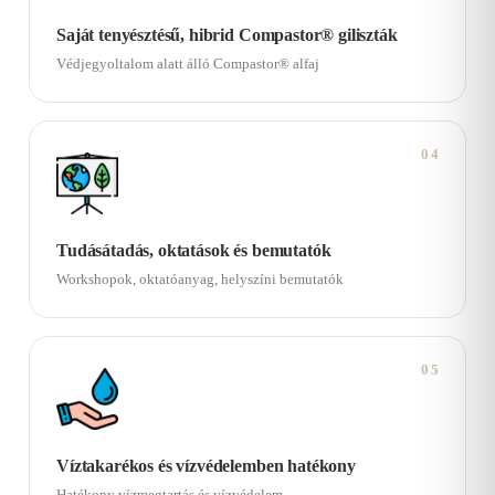
Saját tenyésztésű, hibrid Compastor® giliszták
Védjegyoltalom alatt álló Compastor® alfaj
04
Tudásátadás, oktatások és bemutatók
Workshopok, oktatóanyag, helyszíni bemutatók
05
Víztakarékos és vízvédelemben hatékony
Hatékony vízmegtartás és vízvédelem