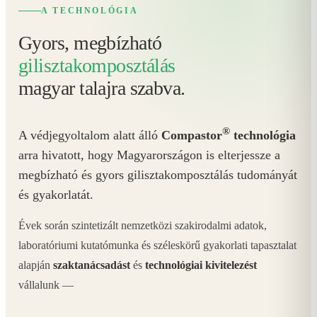
A TECHNOLÓGIA
Gyors, megbízható
gilisztakomposztálás
magyar talajra szabva.
®
A védjegyoltalom alatt álló
Compastor
technológia
arra hivatott, hogy Magyarországon is elterjessze a
megbízható és gyors gilisztakomposztálás tudományát
és gyakorlatát.
Évek során szintetizált nemzetközi szakirodalmi adatok,
laboratóriumi kutatómunka és széleskörű gyakorlati tapasztalat
alapján
szaktanácsadást
és
technológiai kivitelezést
vállalunk —