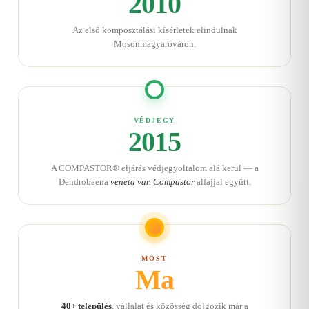
2010
Az első komposztálási kísérletek elindulnak
Mosonmagyaróváron.
VÉDJEGY
2015
A COMPASTOR® eljárás védjegyoltalom alá kerül — a
Dendrobaena
veneta var. Compastor
alfajjal együtt.
MOST
Ma
40+ település
, vállalat és közösség dolgozik már a