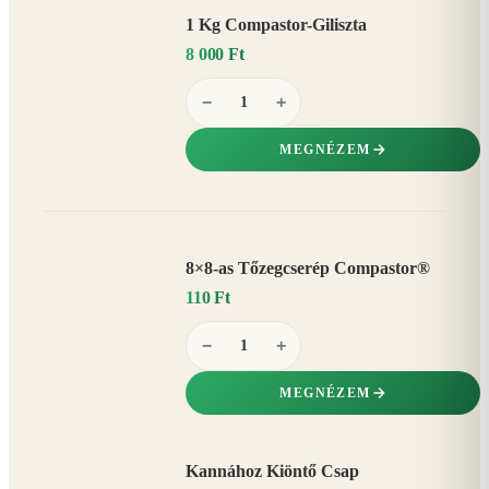
1 Kg Compastor-Giliszta
8 000 Ft
−
+
MEGNÉZEM
8×8-as Tőzegcserép Compastor®
110 Ft
−
+
MEGNÉZEM
Kannához Kiöntő Csap