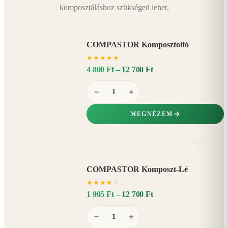
komposztáláshoz szükséged lehet.
COMPASTOR Komposztoltó
★
★
★
★
★
4 800 Ft – 12 700 Ft
−
+
MEGNÉZEM
COMPASTOR Komposzt-Lé
AKÁR
★
★
★
★
★
20%
−
1 905 Ft – 12 700 Ft
−
+