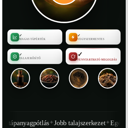
✓
✓
MAGAS TÁPÉRTÉK
VEGYSZERMENTES
✓
✓
TALAJERŐSÍTŐ
FENNTARTHATÓ MEGOLDÁS
✦
✦
s
Jobb talajszerkezet
Egészségesebb növény