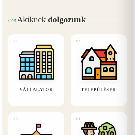
Akiknek
dolgozunk
/ 05
01
02
VÁLLALATOK
TELEPÜLÉSEK
03
04