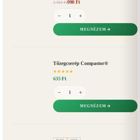
990 Ft
2 381 Ft
58%
−
−
+
MEGNÉZEM
Tőzegcserép Compastor®
★
★
★
★
★
635 Ft
−
+
MEGNÉZEM