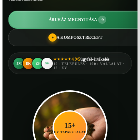
ÁRUHÁZ MEGNYITÁSA
A KOMPOSZTRECEPT
4.9/5
ügyfél-értékelés
★★★★★
JM
BK
ZS
40+
40+ TELEPÜLÉS · 100+ VÁLLALAT ·
15+ ÉV
15+
ÉV TAPASZTALAT