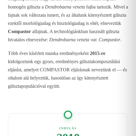
homogén giliszta a
Dendrobaena veneta
fajba tartozik. Mivel a
fajnak sok változata ismert, és az általunk kitenyésztett giliszta
ezektől morfológiailag és hisztológiailag is eltér, elneveztük
Compastor
alfajnak. A technológiánkban használt giliszta
hivatalos elnevezése:
Dendrobaena veneta var. Compastor
.
Több éves kísérleti munka eredményeként
2015-re
kidolgoztunk egy gyors, eredményes gilisztakomposztálási
eljárást, amelyet COMPASTOR eljárásnak neveztünk el — és
oltalom alá helyeztük, hasonlóan az így kitenyésztett
gilisztapopulációval együtt.
INDULÁS