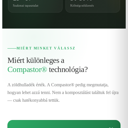
Szakmai tapasztalat
Költségcsökkenés
MIÉRT MINKET VÁLASSZ
Miért különleges a
Compastor®
technológia?
A zöldhulladék érték. A Compastor® pedig megmutatja,
hogyan lehet azzá tenni. Nem a komposztálást találtuk fel újra
— csak hatékonyabbá tettük.