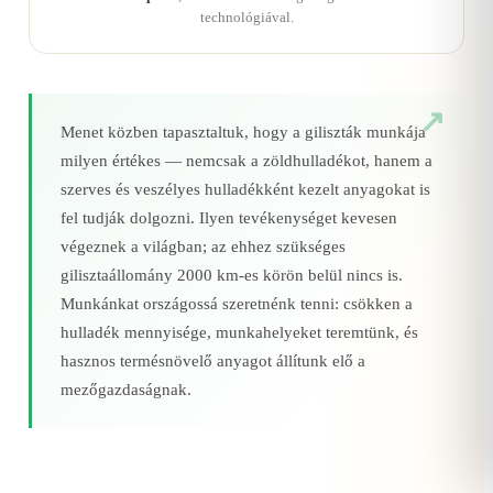
technológiával.
Menet közben tapasztaltuk, hogy a giliszták munkája
milyen értékes — nemcsak a zöldhulladékot, hanem a
szerves és veszélyes hulladékként kezelt anyagokat is
fel tudják dolgozni. Ilyen tevékenységet kevesen
végeznek a világban; az ehhez szükséges
gilisztaállomány 2000 km‑es körön belül nincs is.
Munkánkat országossá szeretnénk tenni: csökken a
hulladék mennyisége, munkahelyeket teremtünk, és
hasznos termésnövelő anyagot állítunk elő a
mezőgazdaságnak.