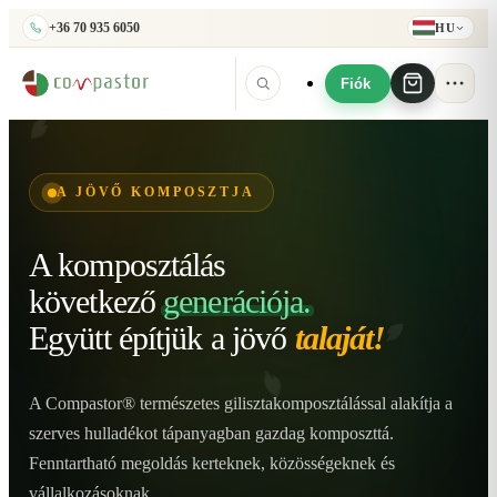
+36 70 935 6050
HU
Fiók
A JÖVŐ KOMPOSZTJA
A komposztálás
következő
generációja.
Együtt építjük
a jövő
talaját!
A Compastor® természetes gilisztakomposztálással alakítja a
szerves hulladékot tápanyagban gazdag komposzttá.
Fenntartható megoldás kerteknek, közösségeknek és
vállalkozásoknak.