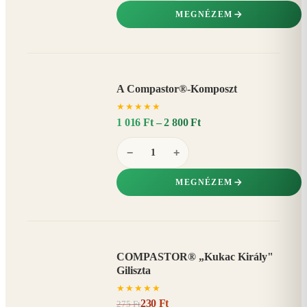
MEGNÉZEM
A Compastor®-Komposzt
AKÁR
★
★
★
★
★
15%
−
1 016 Ft – 2 800 Ft
−
+
MEGNÉZEM
COMPASTOR® „Kukac Király"
AKCIÓ
Giliszta
16%
−
★
★
★
★
★
230 Ft
275 Ft