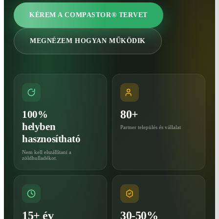
KÉREM A COMPASTOR® TERVET
MEGNÉZEM HOGYAN MŰKÖDIK
80+
100%
helyben
Partner település és vállalat
hasznosítható
Nem kell elszállítani a
zöldhulladékot.
15+ év
30-50%