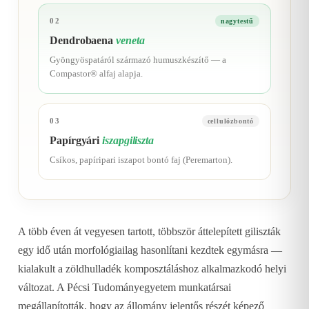
02
nagytestű
Dendrobaena
veneta
Gyöngyöspatáról származó humuszkészítő — a
Compastor® alfaj alapja.
03
cellulózbontó
Papírgyári
iszapgiliszta
Csíkos, papíripari iszapot bontó faj (Peremarton).
A több éven át vegyesen tartott, többször áttelepített giliszták
egy idő után morfológiailag hasonlítani kezdtek egymásra —
kialakult a zöldhulladék komposztáláshoz alkalmazkodó helyi
változat. A Pécsi Tudományegyetem munkatársai
megállapították, hogy az állomány jelentős részét képező