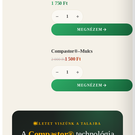
1 750 Ft
−
+
MEGNÉZEM
Compastor®–Mulcs
AKCIÓ
1 500 Ft
2 000 Ft
25%
−
−
+
MEGNÉZEM
ÉLETET VISZÜNK A TALAJBA
A
Compastor®
technológia