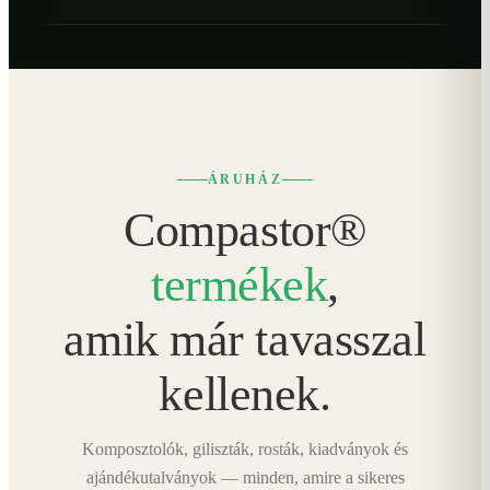
ÁRUHÁZ
Compastor®
termékek
,
amik már tavasszal
kellenek.
Komposztolók, giliszták, rosták, kiadványok és
ajándékutalványok — minden, amire a sikeres