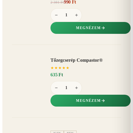
990 Ft
2 381 Ft
58%
−
−
+
MEGNÉZEM
Tőzegcserép Compastor®
★
★
★
★
★
635 Ft
−
+
MEGNÉZEM