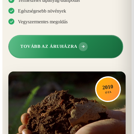
Természetes tápanyag-utánpótlás
Egészségesebb növények
Vegyszermentes megoldás
TOVÁBB AZ ÁRUHÁZRA
2010
ÓTA