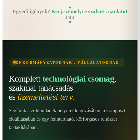
Egyedi igények?
Kérj személyre szabott ajánlatot
alább.
ÖNKORMÁNYZATOKNAK / VÁLLALATOKNAK
Komplett
technológiai csomag
,
szakmai tanácsadás
és
üzemeltetési terv
.
Segítünk a zöldhulladék helyi feldolgozásában, a komposzt
előállításában és egy fenntartható, körforgásos rendszer
kialakításában.