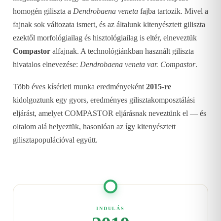
homogén giliszta a
Dendrobaena veneta
fajba tartozik. Mivel a
fajnak sok változata ismert, és az általunk kitenyésztett giliszta
ezektől morfológiailag és hisztológiailag is eltér, elneveztük
Compastor
alfajnak. A technológiánkban használt giliszta
hivatalos elnevezése:
Dendrobaena veneta var. Compastor
.
Több éves kísérleti munka eredményeként
2015-re
kidolgoztunk egy gyors, eredményes gilisztakomposztálási
eljárást, amelyet COMPASTOR eljárásnak neveztünk el — és
oltalom alá helyeztük, hasonlóan az így kitenyésztett
gilisztapopulációval együtt.
INDULÁS