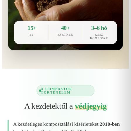
15+
40+
3–6 hó
ÉV
PARTNER
KÉSZ
KOMPOSZT
A COMPASTOR
TÖRTÉNELEM
A kezdetektől a
védjegyig
A kezdetleges komposztálási kísérleteket
2010-ben