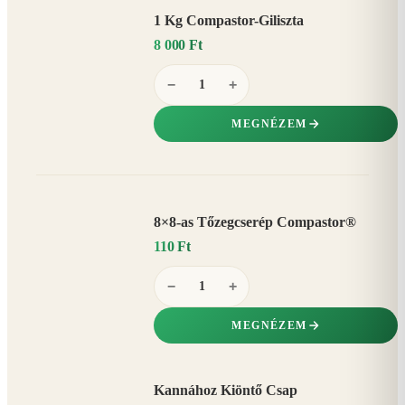
1 Kg Compastor-Giliszta
8 000 Ft
−
+
MEGNÉZEM
8×8-as Tőzegcserép Compastor®
110 Ft
−
+
MEGNÉZEM
Kannához Kiöntő Csap