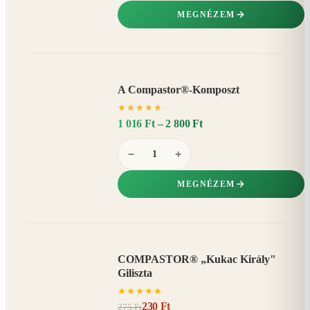
MEGNÉZEM
A Compastor®-Komposzt
AKÁR
★
★
★
★
★
15%
−
1 016 Ft – 2 800 Ft
−
+
MEGNÉZEM
COMPASTOR® „Kukac Király"
AKCIÓ
Giliszta
16%
−
★
★
★
★
★
230 Ft
275 Ft