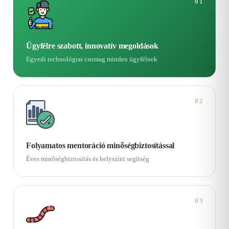
01
Ügyfélre szabott, innovatív megoldások
Egyedi technológiai csomag minden ügyfélnek
02
Folyamatos mentoráció minőségbiztosítással
Éves minőségbiztosítás és helyszíni segítség
03