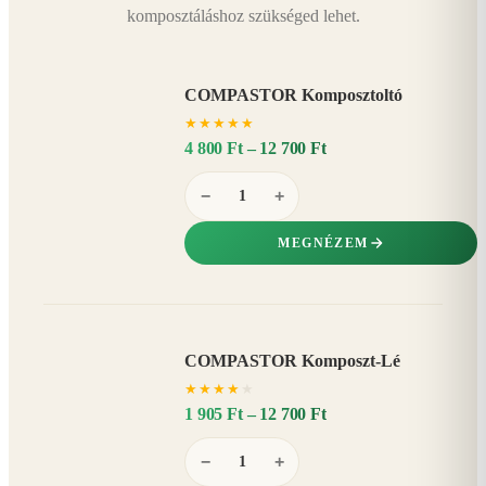
komposztáláshoz szükséged lehet.
COMPASTOR Komposztoltó
★
★
★
★
★
4 800 Ft – 12 700 Ft
−
+
MEGNÉZEM
COMPASTOR Komposzt-Lé
AKÁR
★
★
★
★
★
20%
−
1 905 Ft – 12 700 Ft
−
+