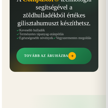
segítségével a
zöldhulladékból értékes
gilisztahumuszt készíthetsz.
Kevesebb hulladék
Természetes tápanyag-utánpótlás
Egészségesebb növények
Vegyszermentes megoldás
TOVÁBB AZ ÁRUHÁZBA