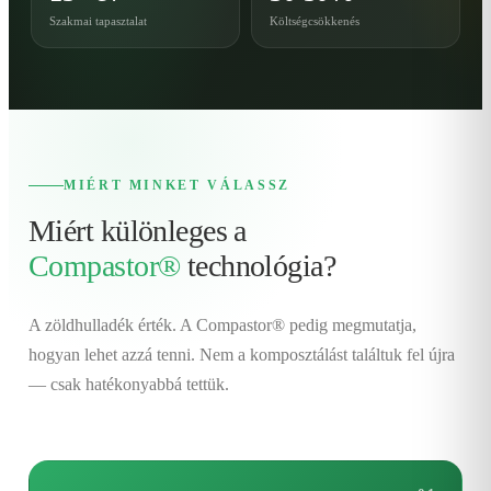
Szakmai tapasztalat
Költségcsökkenés
MIÉRT MINKET VÁLASSZ
Miért különleges a
Compastor®
technológia?
A zöldhulladék érték. A Compastor® pedig megmutatja,
hogyan lehet azzá tenni. Nem a komposztálást találtuk fel újra
— csak hatékonyabbá tettük.