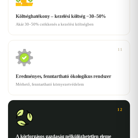
Költséghatékony – kezelési költség −30–50%
Akár 30–50% csökkenés a kezelési költségben
11
Eredményes, fenntartható ökologikus rendszer
Mérhető, fenntartható környezetvédelem
12
A körforgásos gazdaság nélkülözhetetlen eleme