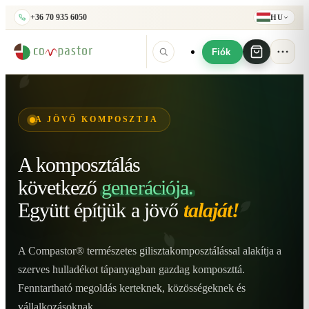
+36 70 935 6050
HU
Fiók
A JÖVŐ KOMPOSZTJA
A komposztálás
következő
generációja.
Együtt építjük
a jövő
talaját!
A Compastor® természetes gilisztakomposztálással alakítja a
szerves hulladékot tápanyagban gazdag komposzttá.
Fenntartható megoldás kerteknek, közösségeknek és
vállalkozásoknak.