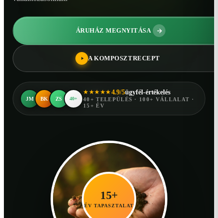
ÁRUHÁZ MEGNYITÁSA
A KOMPOSZTRECEPT
4.9/5
ügyfél-értékelés
★★★★★
JM
BK
ZS
40+
40+ TELEPÜLÉS · 100+ VÁLLALAT ·
15+ ÉV
15+
ÉV TAPASZTALAT