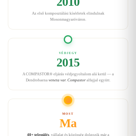
2010
Az első komposztálási kísérletek elindulnak
Mosonmagyaróváron.
VÉDJEGY
2015
A COMPASTOR® eljárás védjegyoltalom alá kerül — a
Dendrobaena
veneta var. Compastor
alfajjal együtt.
MOST
Ma
40+ település
, vállalat és közösség dolgozik már a