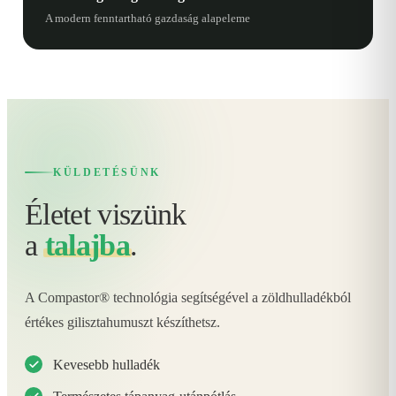
A modern fenntartható gazdaság alapeleme
KÜLDETÉSÜNK
Életet viszünk
a
talajba
.
A Compastor® technológia segítségével a zöldhulladékból
értékes gilisztahumuszt készíthetsz.
Kevesebb hulladék