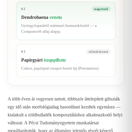
02
nagytestű
Dendrobaena
veneta
Gyöngyöspatáról származó humuszkészítő — a
Compastor® alfaj alapja.
03
cellulózbontó
Papírgyári
iszapgiliszta
Csíkos, papíripari iszapot bontó faj (Peremarton).
A több éven át vegyesen tartott, többször áttelepített giliszták
egy idő után morfológiailag hasonlítani kezdtek egymásra —
kialakult a zöldhulladék komposztáláshoz alkalmazkodó helyi
változat. A Pécsi Tudományegyetem munkatársai
megállapították, hogy az állomány jelentős részét képező