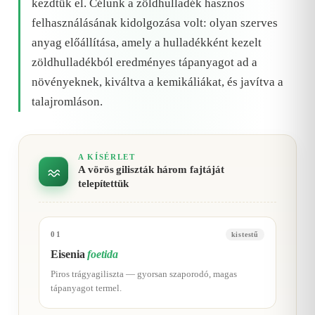
kezdtük el. Célunk a zöldhulladék hasznos
felhasználásának kidolgozása volt: olyan szerves
anyag előállítása, amely a hulladékként kezelt
zöldhulladékból eredményes tápanyagot ad a
növényeknek, kiváltva a kemikáliákat, és javítva a
talajromláson.
A KÍSÉRLET
A vörös giliszták három fajtáját
telepítettük
01
kistestű
Eisenia
foetida
Piros trágyagiliszta — gyorsan szaporodó, magas
tápanyagot termel.