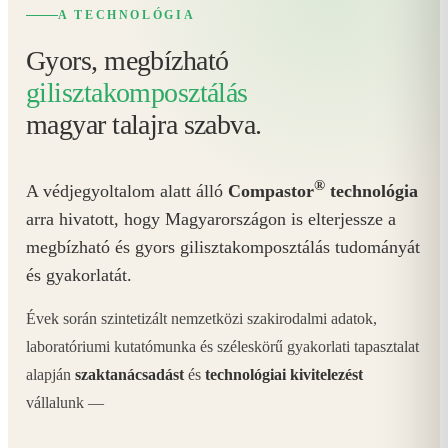
A TECHNOLÓGIA
Gyors, megbízható
gilisztakomposztálás
magyar talajra szabva.
®
A védjegyoltalom alatt álló
Compastor
technológia
arra hivatott, hogy Magyarországon is elterjessze a
megbízható és gyors gilisztakomposztálás tudományát
és gyakorlatát.
Évek során szintetizált nemzetközi szakirodalmi adatok,
laboratóriumi kutatómunka és széleskörű gyakorlati tapasztalat
alapján
szaktanácsadást
és
technológiai kivitelezést
vállalunk —