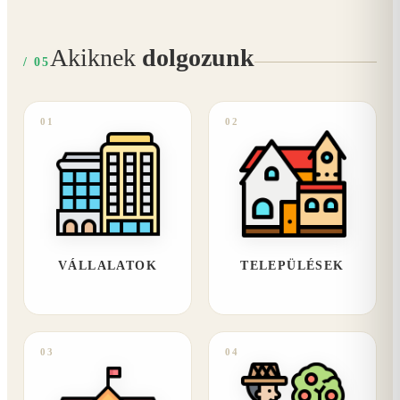
Akiknek
dolgozunk
/ 05
01
02
VÁLLALATOK
TELEPÜLÉSEK
03
04