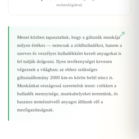
technológiával.
Menet közben tapasztaltuk, hogy a giliszták munkája
milyen értékes — nemcsak a zöldhulladékot, hanem a
szerves és veszélyes hulladékként kezelt anyagokat is
fel tudják dolgozni. Ilyen tevékenységet kevesen
végeznek a világban; az ehhez szükséges
gilisztaállomány 2000 km‑es körön belül nincs is.
Munkánkat országossá szeretnénk tenni: csökken a
hulladék mennyisége, munkahelyeket teremtünk, és
hasznos termésnövelő anyagot állítunk elő a
mezőgazdaságnak.