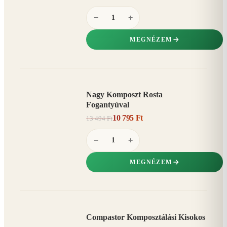
−
+
MEGNÉZEM
Nagy Komposzt Rosta
AKCIÓ
Fogantyúval
20%
−
10 795 Ft
13 494 Ft
−
+
MEGNÉZEM
Compastor Komposztálási Kisokos
AKCIÓ