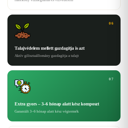
06
Talajvédelem mellett gazdagítja is azt
Aktív gilisztaállomány gazdagítja a talajt
07
Extra gyors – 3–6 hónap alatt kész komposzt
Garantált 3–6 hónap alatt kész végtermék