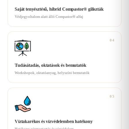
Saját tenyésztésű, hibrid Compastor® giliszták
Védjegyoltalom alatt álló Compastor® alfaj
04
Tudásátadás, oktatások és bemutatók
Workshopok, oktatóanyag, helyszíni bemutatók
05
Víztakarékos és vízvédelemben hatékony
Hatékony vízmegtartás és vízvédelem