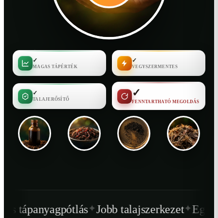
✓
✓
MAGAS TÁPÉRTÉK
VEGYSZERMENTES
✓
✓
TALAJERŐSÍTŐ
FENNTARTHATÓ MEGOLDÁS
✦
✦
tlás
Jobb talajszerkezet
Egészségesebb növ