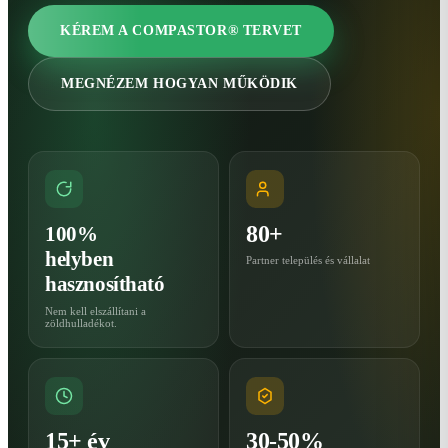
KÉREM A COMPASTOR® TERVET
MEGNÉZEM HOGYAN MŰKÖDIK
80+
100%
helyben
Partner település és vállalat
hasznosítható
Nem kell elszállítani a
zöldhulladékot.
15+ év
30-50%