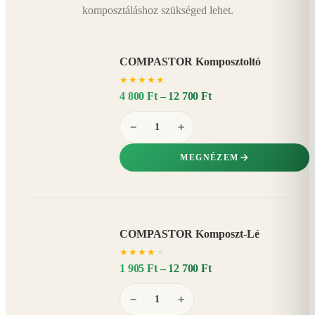
komposztáláshoz szükséged lehet.
COMPASTOR Komposztoltó
★
★
★
★
★
4 800 Ft – 12 700 Ft
−
+
MEGNÉZEM
COMPASTOR Komposzt-Lé
AKÁR
★
★
★
★
★
20%
−
1 905 Ft – 12 700 Ft
−
+