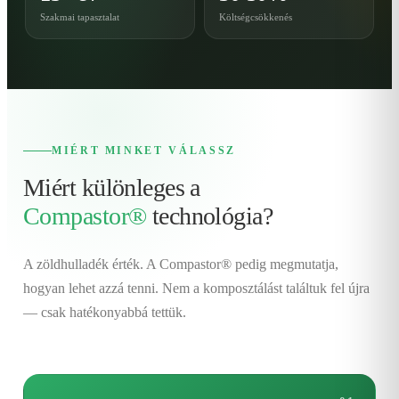
Szakmai tapasztalat
Költségcsökkenés
MIÉRT MINKET VÁLASSZ
Miért különleges a
Compastor®
technológia?
A zöldhulladék érték. A Compastor® pedig megmutatja,
hogyan lehet azzá tenni. Nem a komposztálást találtuk fel újra
— csak hatékonyabbá tettük.