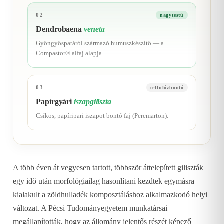
02
nagytestű
Dendrobaena
veneta
Gyöngyöspatáról származó humuszkészítő — a
Compastor® alfaj alapja.
03
cellulózbontó
Papírgyári
iszapgiliszta
Csíkos, papíripari iszapot bontó faj (Peremarton).
A több éven át vegyesen tartott, többször áttelepített giliszták
egy idő után morfológiailag hasonlítani kezdtek egymásra —
kialakult a zöldhulladék komposztáláshoz alkalmazkodó helyi
változat. A Pécsi Tudományegyetem munkatársai
megállapították, hogy az állomány jelentős részét képező