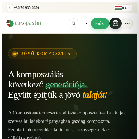
+36 70 935 6050
HU
Fiók
A JÖVŐ KOMPOSZTJA
A komposztálás
következő
generációja.
Együtt építjük
a jövő
talaját!
A Compastor® természetes gilisztakomposztálással alakítja a
szerves hulladékot tápanyagban gazdag komposzttá.
Fenntartható megoldás kerteknek, közösségeknek és
vállalkozásoknak.