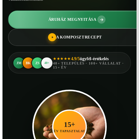
ÁRUHÁZ MEGNYITÁSA
A KOMPOSZTRECEPT
4.9/5
ügyfél-értékelés
★★★★★
JM
BK
ZS
40+
40+ TELEPÜLÉS · 100+ VÁLLALAT ·
15+ ÉV
15+
ÉV TAPASZTALAT