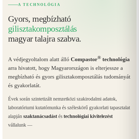
A TECHNOLÓGIA
Gyors, megbízható
gilisztakomposztálás
magyar talajra szabva.
®
A védjegyoltalom alatt álló
Compastor
technológia
arra hivatott, hogy Magyarországon is elterjessze a
megbízható és gyors gilisztakomposztálás tudományát
és gyakorlatát.
Évek során szintetizált nemzetközi szakirodalmi adatok,
laboratóriumi kutatómunka és széleskörű gyakorlati tapasztalat
alapján
szaktanácsadást
és
technológiai kivitelezést
vállalunk —