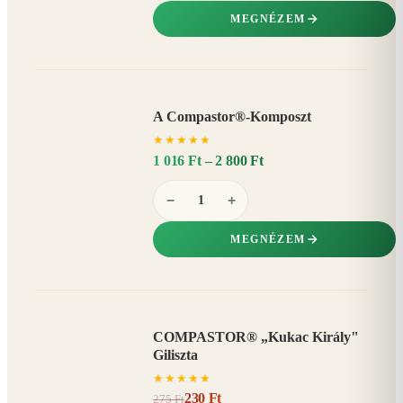
MEGNÉZEM
A Compastor®-Komposzt
AKÁR
★
★
★
★
★
15%
−
1 016 Ft – 2 800 Ft
−
+
MEGNÉZEM
COMPASTOR® „Kukac Király"
AKCIÓ
Giliszta
16%
−
★
★
★
★
★
230 Ft
275 Ft