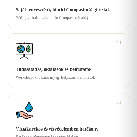
Saját tenyésztésű, hibrid Compastor® giliszták
Védjegyoltalom alatt álló Compastor® alfaj
04
Tudásátadás, oktatások és bemutatók
Workshopok, oktatóanyag, helyszíni bemutatók
05
Víztakarékos és vízvédelemben hatékony
Hatékony vízmegtartás és vízvédelem