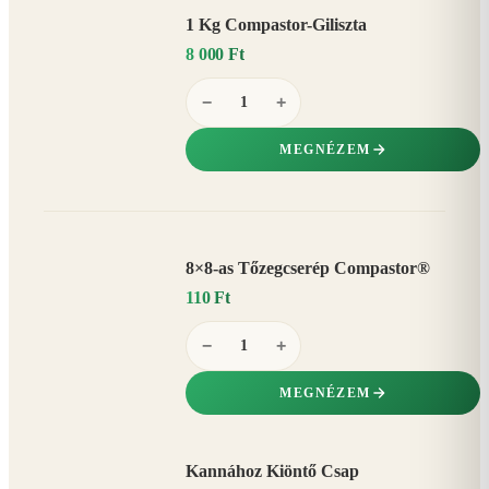
1 Kg Compastor-Giliszta
8 000 Ft
−
+
MEGNÉZEM
8×8-as Tőzegcserép Compastor®
110 Ft
−
+
MEGNÉZEM
Kannához Kiöntő Csap