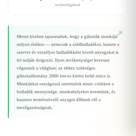
technológiával.
Menet közben tapasztaltuk, hogy a giliszták munkája
milyen értékes — nemcsak a zöldhulladékot, hanem a
szerves és veszélyes hulladékként kezelt anyagokat is
fel tudják dolgozni. Ilyen tevékenységet kevesen
végeznek a világban; az ehhez szükséges
gilisztaállomány 2000 km‑es körön belül nincs is.
Munkánkat országossá szeretnénk tenni: csökken a
hulladék mennyisége, munkahelyeket teremtünk, és
hasznos termésnövelő anyagot állítunk elő a
mezőgazdaságnak.