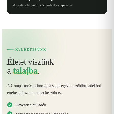
A modern fenntartható gazdaság alapeleme
KÜLDETÉSÜNK
Életet viszünk
a
talajba
.
A Compastor® technológia segítségével a zöldhulladékból
értékes gilisztahumuszt készíthetsz.
Kevesebb hulladék