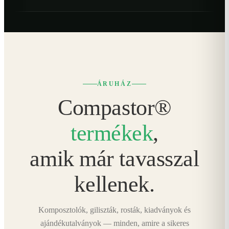
ÁRUHÁZ
Compastor®
termékek
,
amik már tavasszal
kellenek.
Komposztolók, giliszták, rosták, kiadványok és
ajándékutalványok — minden, amire a sikeres