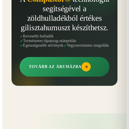
segítségével a
zöldhulladékból értékes
gilisztahumuszt készíthetsz.
Kevesebb hulladék
Természetes tápanyag-utánpótlás
Egészségesebb növények
Vegyszermentes megoldás
TOVÁBB AZ ÁRUHÁZBA