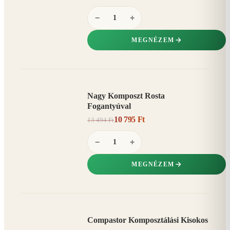
−
+
MEGNÉZEM
Nagy Komposzt Rosta
AKCIÓ
Fogantyúval
20%
−
10 795 Ft
13 494 Ft
−
+
MEGNÉZEM
Compastor Komposztálási Kisokos
AKCIÓ