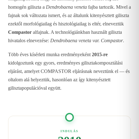
homogén giliszta a
Dendrobaena veneta
fajba tartozik. Mivel a
fajnak sok változata ismert, és az általunk kitenyésztett giliszta
ezektől morfológiailag és hisztológiailag is eltér, elneveztük
Compastor
alfajnak. A technológiánkban használt giliszta
hivatalos elnevezése:
Dendrobaena veneta var. Compastor
.
Több éves kísérleti munka eredményeként
2015-re
kidolgoztunk egy gyors, eredményes gilisztakomposztálási
eljárást, amelyet COMPASTOR eljárásnak neveztünk el — és
oltalom alá helyeztük, hasonlóan az így kitenyésztett
gilisztapopulációval együtt.
INDULÁS