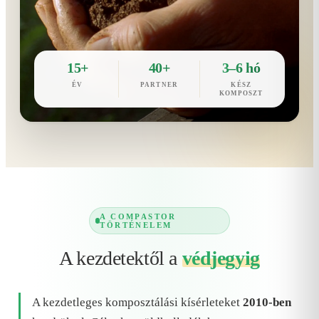
15+
40+
3–6 hó
ÉV
PARTNER
KÉSZ
KOMPOSZT
A COMPASTOR
TÖRTÉNELEM
A kezdetektől a
védjegyig
A kezdetleges komposztálási kísérleteket
2010-ben