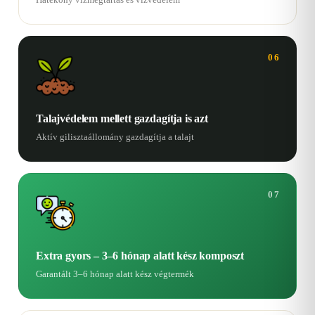
06
Talajvédelem mellett gazdagítja is azt
Aktív gilisztaállomány gazdagítja a talajt
07
Extra gyors – 3–6 hónap alatt kész komposzt
Garantált 3–6 hónap alatt kész végtermék