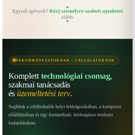
Egyedi igények?
Kérj személyre szabott ajánlatot
alább.
ÖNKORMÁNYZATOKNAK / VÁLLALATOKNAK
Komplett
technológiai csomag
,
szakmai tanácsadás
és
üzemeltetési terv
.
Segítünk a zöldhulladék helyi feldolgozásában, a komposzt
előállításában és egy fenntartható, körforgásos rendszer
kialakításában.