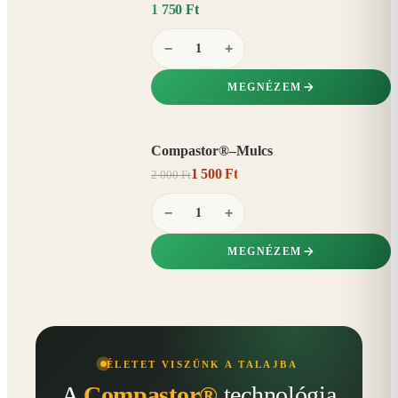
1 750 Ft
−
+
MEGNÉZEM
Compastor®–Mulcs
AKCIÓ
1 500 Ft
2 000 Ft
25%
−
−
+
MEGNÉZEM
ÉLETET VISZÜNK A TALAJBA
A
Compastor®
technológia