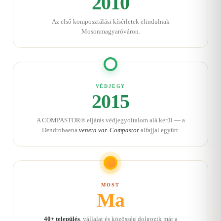
2010
Az első komposztálási kísérletek elindulnak
Mosonmagyaróváron.
VÉDJEGY
2015
A COMPASTOR® eljárás védjegyoltalom alá kerül — a
Dendrobaena
veneta var. Compastor
alfajjal együtt.
MOST
Ma
40+ település
, vállalat és közösség dolgozik már a