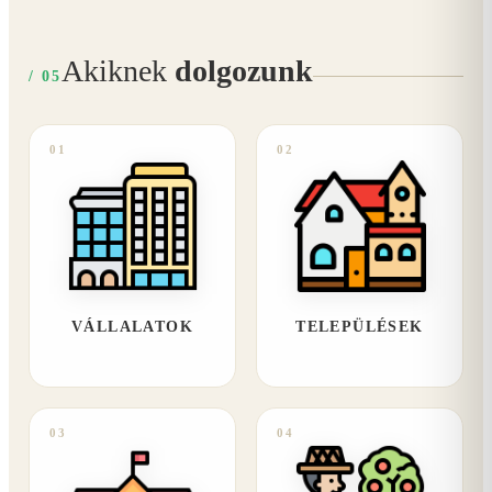
Akiknek
dolgozunk
/ 05
01
02
VÁLLALATOK
TELEPÜLÉSEK
03
04