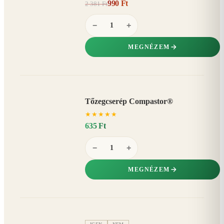
990 Ft
2 381 Ft
58%
−
−
+
MEGNÉZEM
Tőzegcserép Compastor®
★
★
★
★
★
635 Ft
−
+
MEGNÉZEM