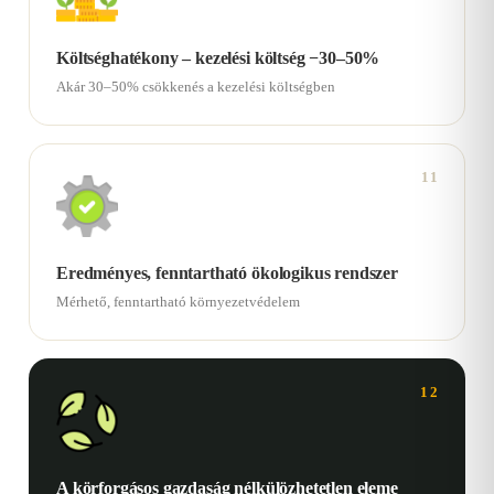
Költséghatékony – kezelési költség −30–50%
Akár 30–50% csökkenés a kezelési költségben
11
Eredményes, fenntartható ökologikus rendszer
Mérhető, fenntartható környezetvédelem
12
A körforgásos gazdaság nélkülözhetetlen eleme