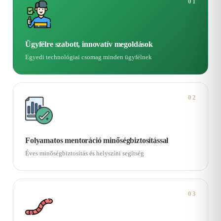
01
Ügyfélre szabott, innovatív megoldások
Egyedi technológiai csomag minden ügyfélnek
02
Folyamatos mentoráció minőségbiztosítással
Éves minőségbiztosítás és helyszíni segítség
03