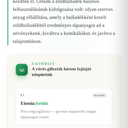
kezdtük el. Célunk a zöldhulladék hasznos
felhasználásának kidolgozása volt: olyan szerves
anyag előállítása, amely a hulladékként kezelt
zöldhulladékból eredményes tápanyagot ad a
növényeknek, kiváltva a kemikáliákat, és javítva a
talajromláson.
A KÍSÉRLET
A vörös giliszták három fajtáját
telepítettük
01
kistestű
Eisenia
foetida
Piros trágyagiliszta — gyorsan szaporodó, magas
tápanyagot termel.