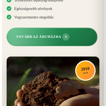
Természetes tápanyag-utánpótlás
Egészségesebb növények
Vegyszermentes megoldás
TOVÁBB AZ ÁRUHÁZRA
2010
ÓTA