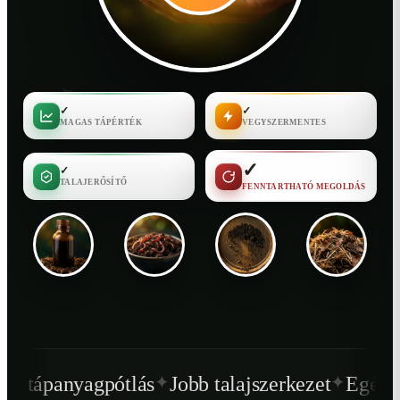
✓
✓
MAGAS TÁPÉRTÉK
VEGYSZERMENTES
✓
✓
TALAJERŐSÍTŐ
FENNTARTHATÓ MEGOLDÁS
✦
✦
s
Jobb talajszerkezet
Egészségesebb növény