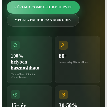
KÉREM A COMPASTOR® TERVET
MEGNÉZEM HOGYAN MŰKÖDIK
80+
100%
helyben
Partner település és vállalat
hasznosítható
Nem kell elszállítani a
zöldhulladékot.
15+ év
30-50%