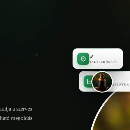
✓
TALAJERŐSÍTŐ
✓
MAGAS TÁPÉRTÉK
kítja a szerves
tható megoldás