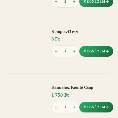
−
+
MEGNÉZEM
KomposztTeszt
0 Ft
−
+
MEGNÉZEM
Kannához Kiöntő Csap
1 750 Ft
−
+
MEGNÉZEM