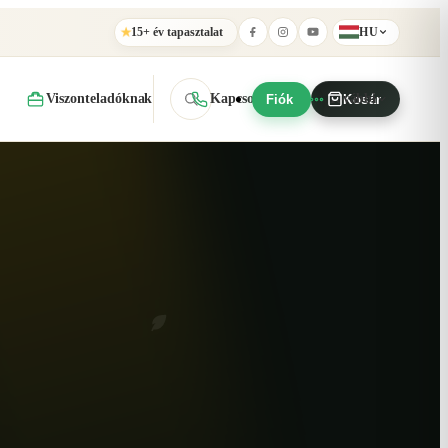
15+ év tapasztalat
HU
★
Viszonteladóknak
Kapcsolat
További
Fiók
Kosár