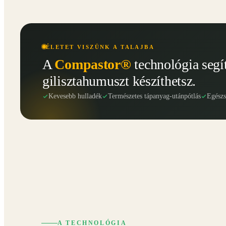
ÉLETET VISZÜNK A TALAJBA
A
Compastor®
technológia segí
gilisztahumuszt készíthetsz.
Kevesebb hulladék
Természetes tápanyag-utánpótlás
Egész
A TECHNOLÓGIA