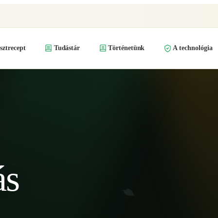
ztrecept
Tudástár
Történetünk
A technológia
ás