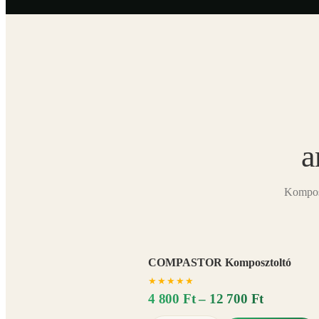
a
Komposz
COMPASTOR Komposztoltó
★
★
★
★
★
4 800 Ft – 12 700 Ft