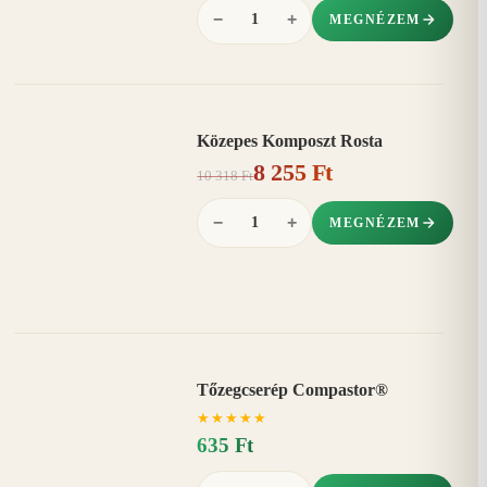
−
+
MEGNÉZEM
Közepes Komposzt Rosta
AKCIÓ
8 255 Ft
20%
−
10 318 Ft
−
+
MEGNÉZEM
Tőzegcserép Compastor®
★
★
★
★
★
635 Ft