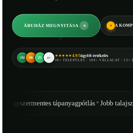
ÁRUHÁZ MEGNYITÁSA
A KOMP
4.9/5
ügyfél-értékelés
★★★★★
JM
BK
ZS
40+
40+ TELEPÜLÉS · 100+ VÁLLALAT · 15+ 
✦
✦
ntes tápanyagpótlás
Jobb talajszerkezet
Egé