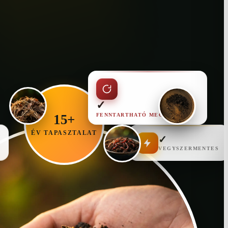
✓
FENNTARTHATÓ MEGOLDÁS
15+
ÉV TAPASZTALAT
✓
VEGYSZERMENTES