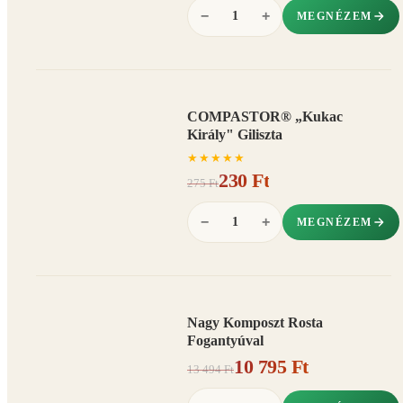
−
+
MEGNÉZEM
COMPASTOR® „Kukac
AKCIÓ
Király" Giliszta
16%
−
★
★
★
★
★
230 Ft
275 Ft
−
+
MEGNÉZEM
Nagy Komposzt Rosta
AKCIÓ
Fogantyúval
20%
−
10 795 Ft
13 494 Ft