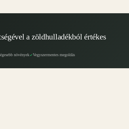
tségével a zöldhulladékból értékes
ségesebb növények
Vegyszermentes megoldás