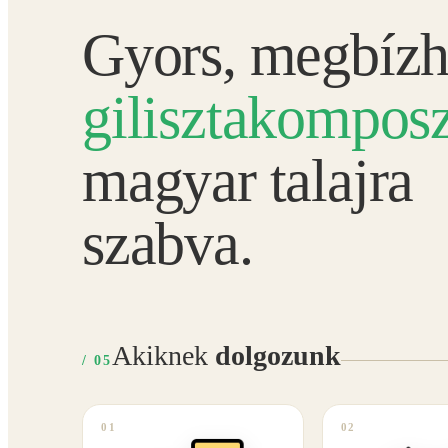
Gyors, megbízh
gilisztakomposz
magyar talajra
szabva.
Akiknek
dolgozunk
/ 05
01
02