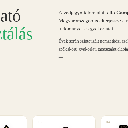
ató
A védjegyoltalom alatt álló
Comp
Magyarországon is elterjessze a 
tálás
tudományát és gyakorlatát.
Évek során szintetizált nemzetközi sz
széleskörű gyakorlati tapasztalat alapj
—
03
04