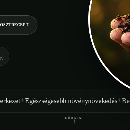
OSZTRECEPT
ÉV
✦
szségesebb növénynövekedés
Beltéren is hasz
GÖRGESS