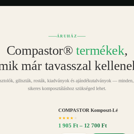
ÁRUHÁZ
Compastor®
termékek
,
mik már tavasszal kellene
tolók, giliszták, rosták, kiadványok és ajándékutalványok — minden,
sikeres komposztáláshoz szükséged lehet.
COMPASTOR Komposzt-Lé
AKÁR
★
★
★
★
★
20%
−
1 905 Ft – 12 700 Ft