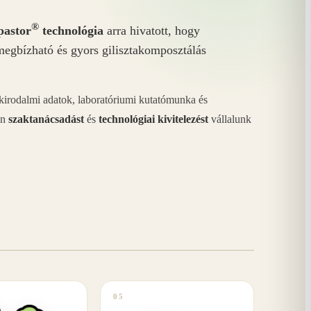
®
astor
technológia
arra hivatott, hogy
megbízható és gyors gilisztakomposztálás
akirodalmi adatok, laboratóriumi kutatómunka és
án
szaktanácsadást
és
technológiai kivitelezést
vállalunk
05