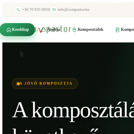
+36 70 935 6050
info@compastor.hu
Kezdőlap
Áruház
Komposztálók
Kompos
A JÖVŐ KOMPOSZTJA
A komposztál