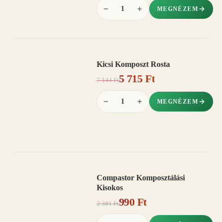
−
+
MEGNÉZEM
Kicsi Komposzt Rosta
AKCIÓ
5 715 Ft
20%
−
7 144 Ft
−
+
MEGNÉZEM
Compastor Komposztálási
AKCIÓ
Kisokos
58%
−
990 Ft
2 381 Ft