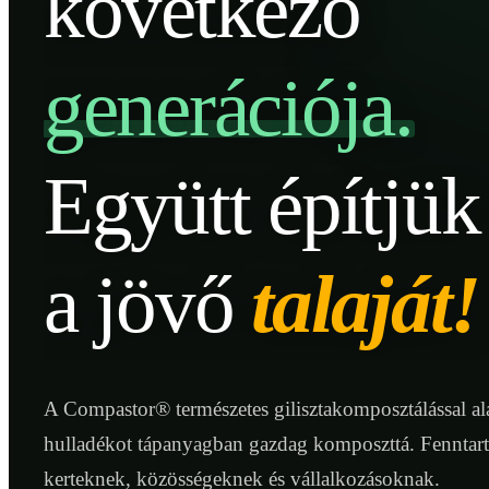
következő
generációja.
Együtt építjük
a jövő
talaját!
A Compastor® természetes gilisztakomposztálással ala
hulladékot tápanyagban gazdag komposzttá. Fenntar
kerteknek, közösségeknek és vállalkozásoknak.