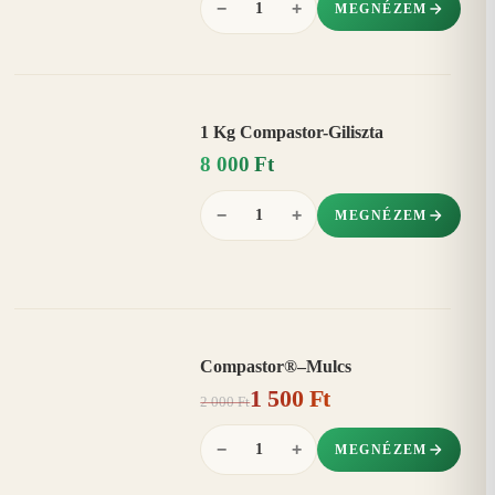
−
+
MEGNÉZEM
1 Kg Compastor-Giliszta
8 000 Ft
−
+
MEGNÉZEM
Compastor®–Mulcs
AKCIÓ
1 500 Ft
25%
−
2 000 Ft
−
+
MEGNÉZEM