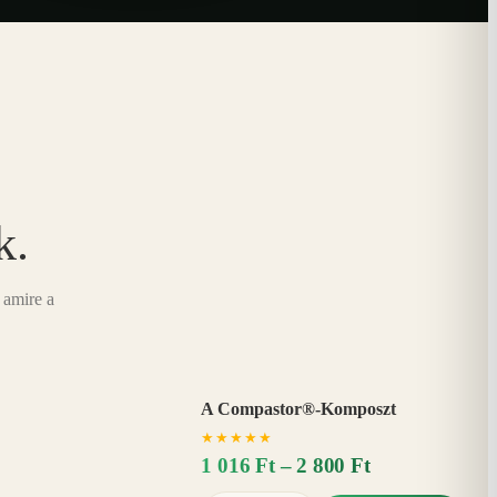
k.
 amire a
A Compastor®-Komposzt
AKÁR
★
★
★
★
★
15%
−
1 016 Ft – 2 800 Ft