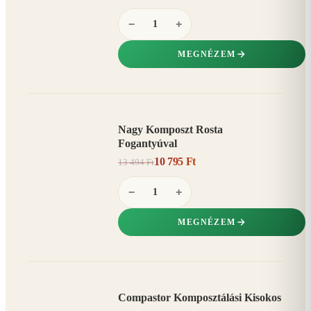
−
+
MEGNÉZEM
Nagy Komposzt Rosta
AKCIÓ
Fogantyúval
20%
−
10 795 Ft
13 494 Ft
−
+
MEGNÉZEM
Compastor Komposztálási Kisokos
AKCIÓ