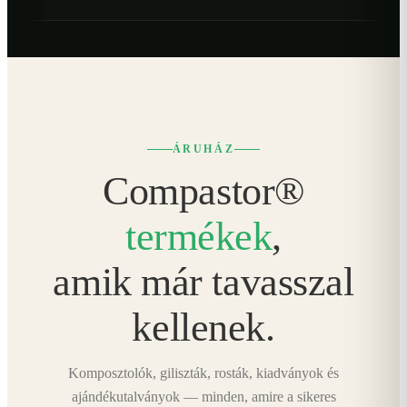
ÁRUHÁZ
Compastor®
termékek
,
amik már tavasszal
kellenek.
Komposztolók, giliszták, rosták, kiadványok és
ajándékutalványok — minden, amire a sikeres