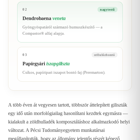
02
nagytestű
Dendrobaena
veneta
Gyöngyöspatáról származó humuszkészítő — a
Compastor® alfaj alapja.
03
cellulózbontó
Papírgyári
iszapgiliszta
Csíkos, papíripari iszapot bontó faj (Peremarton).
A több éven át vegyesen tartott, többször áttelepített giliszták
egy idő után morfológiailag hasonlítani kezdtek egymásra —
kialakult a zöldhulladék komposztáláshoz alkalmazkodó helyi
változat. A Pécsi Tudományegyetem munkatársai
megállapították, hogy az állomány jelentős részét képező