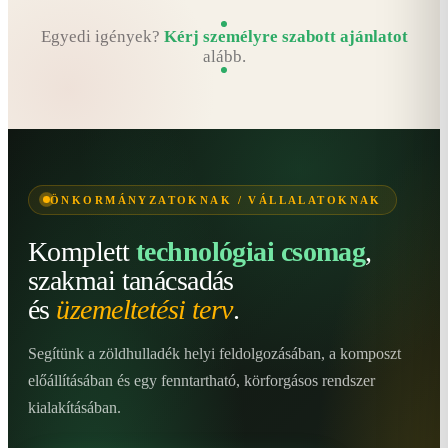
Egyedi igények?
Kérj személyre szabott ajánlatot
alább.
ÖNKORMÁNYZATOKNAK / VÁLLALATOKNAK
Komplett
technológiai csomag
,
szakmai tanácsadás
és
üzemeltetési terv
.
Segítünk a zöldhulladék helyi feldolgozásában, a komposzt
előállításában és egy fenntartható, körforgásos rendszer
kialakításában.