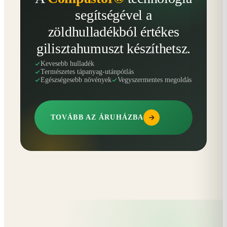
segítségével a
zöldhulladékból értékes
gilisztahumuszt készíthetsz.
Kevesebb hulladék
Természetes tápanyag-utánpótlás
Egészségesebb növények
Vegyszermentes megoldás
TOVÁBB AZ ÁRUHÁZBA