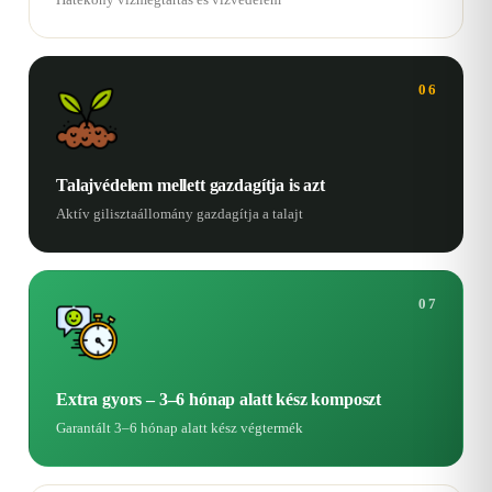
06
Talajvédelem mellett gazdagítja is azt
Aktív gilisztaállomány gazdagítja a talajt
07
Extra gyors – 3–6 hónap alatt kész komposzt
Garantált 3–6 hónap alatt kész végtermék