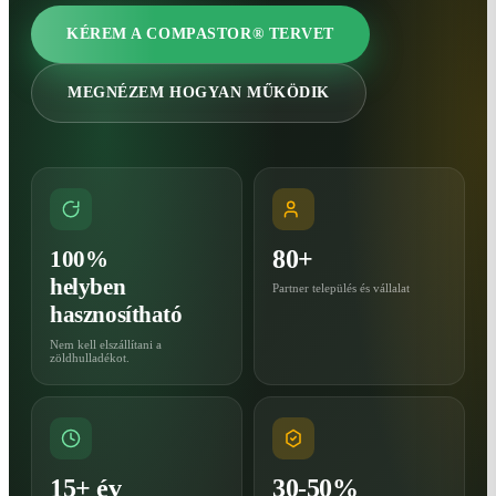
KÉREM A COMPASTOR® TERVET
MEGNÉZEM HOGYAN MŰKÖDIK
80+
100%
helyben
Partner település és vállalat
hasznosítható
Nem kell elszállítani a
zöldhulladékot.
15+ év
30-50%