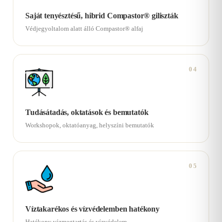
Saját tenyésztésű, hibrid Compastor® giliszták
Védjegyoltalom alatt álló Compastor® alfaj
04
Tudásátadás, oktatások és bemutatók
Workshopok, oktatóanyag, helyszíni bemutatók
05
Víztakarékos és vízvédelemben hatékony
Hatékony vízmegtartás és vízvédelem