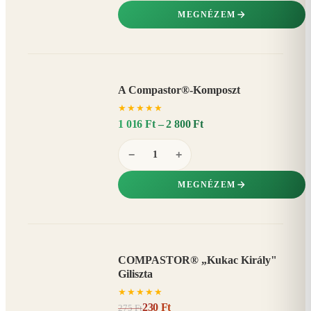
MEGNÉZEM
A Compastor®-Komposzt
AKÁR
★
★
★
★
★
15%
−
1 016 Ft – 2 800 Ft
−
+
MEGNÉZEM
COMPASTOR® „Kukac Király"
AKCIÓ
Giliszta
16%
−
★
★
★
★
★
230 Ft
275 Ft