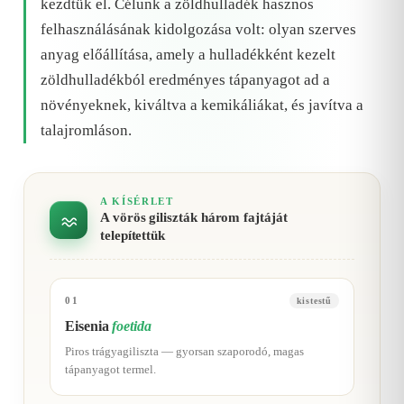
kezdtük el. Célunk a zöldhulladék hasznos
felhasználásának kidolgozása volt: olyan szerves
anyag előállítása, amely a hulladékként kezelt
zöldhulladékból eredményes tápanyagot ad a
növényeknek, kiváltva a kemikáliákat, és javítva a
talajromláson.
A KÍSÉRLET
A vörös giliszták három fajtáját
telepítettük
01
kistestű
Eisenia
foetida
Piros trágyagiliszta — gyorsan szaporodó, magas
tápanyagot termel.