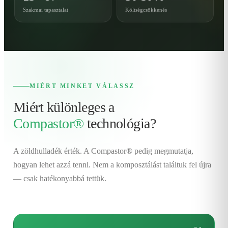
Szakmai tapasztalat
Költségcsökkenés
MIÉRT MINKET VÁLASSZ
Miért különleges a
Compastor®
technológia?
A zöldhulladék érték. A Compastor® pedig megmutatja,
hogyan lehet azzá tenni. Nem a komposztálást találtuk fel újra
— csak hatékonyabbá tettük.