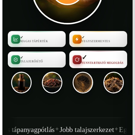
✓
✓
MAGAS TÁPÉRTÉK
VEGYSZERMENTES
✓
✓
TALAJERŐSÍTŐ
FENNTARTHATÓ MEGOLDÁS
✦
✦
lás
Jobb talajszerkezet
Egészségesebb növén