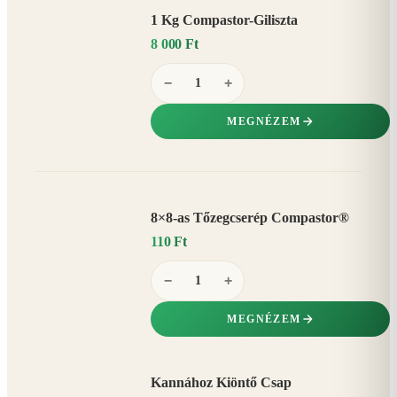
1 Kg Compastor-Giliszta
8 000 Ft
−
+
MEGNÉZEM
8×8-as Tőzegcserép Compastor®
110 Ft
−
+
MEGNÉZEM
Kannához Kiöntő Csap