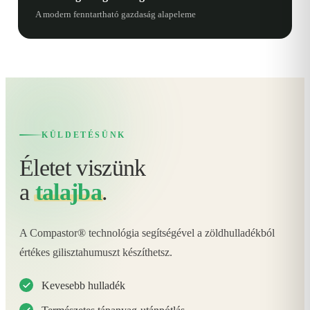
A modern fenntartható gazdaság alapeleme
KÜLDETÉSÜNK
Életet viszünk
a
talajba
.
A Compastor® technológia segítségével a zöldhulladékból
értékes gilisztahumuszt készíthetsz.
Kevesebb hulladék