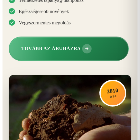
Természetes tápanyag-utánpótlás
Egészségesebb növények
Vegyszermentes megoldás
TOVÁBB AZ ÁRUHÁZRA
2010
ÓTA