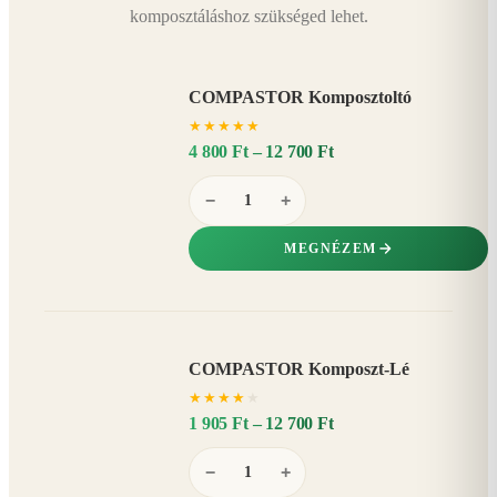
komposztáláshoz szükséged lehet.
COMPASTOR Komposztoltó
★
★
★
★
★
4 800 Ft – 12 700 Ft
−
+
MEGNÉZEM
COMPASTOR Komposzt-Lé
AKÁR
★
★
★
★
★
20%
−
1 905 Ft – 12 700 Ft
−
+