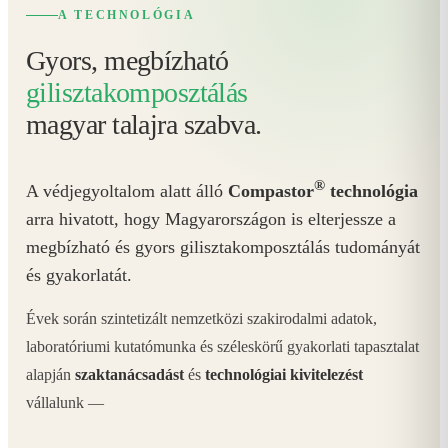
A TECHNOLÓGIA
Gyors, megbízható
gilisztakomposztálás
magyar talajra szabva.
®
A védjegyoltalom alatt álló
Compastor
technológia
arra hivatott, hogy Magyarországon is elterjessze a
megbízható és gyors gilisztakomposztálás tudományát
és gyakorlatát.
Évek során szintetizált nemzetközi szakirodalmi adatok,
laboratóriumi kutatómunka és széleskörű gyakorlati tapasztalat
alapján
szaktanácsadást
és
technológiai kivitelezést
vállalunk —