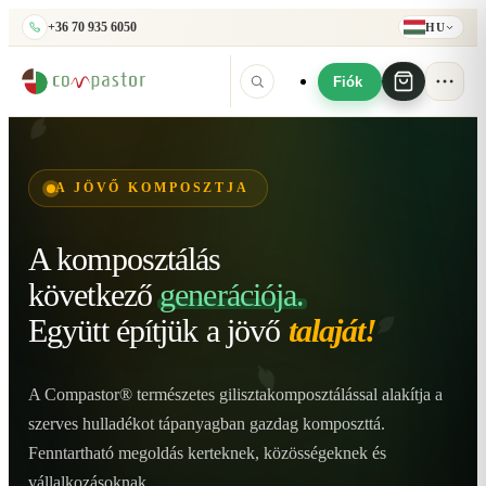
+36 70 935 6050
HU
Fiók
A JÖVŐ KOMPOSZTJA
A komposztálás
következő
generációja.
Együtt építjük
a jövő
talaját!
A Compastor® természetes gilisztakomposztálással alakítja a
szerves hulladékot tápanyagban gazdag komposzttá.
Fenntartható megoldás kerteknek, közösségeknek és
vállalkozásoknak.