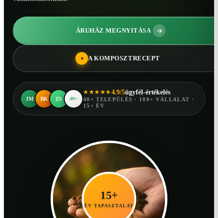
ÁRUHÁZ MEGNYITÁSA
A KOMPOSZTRECEPT
4.9/5
ügyfél-értékelés
★★★★★
JM
BK
ZS
40+
40+ TELEPÜLÉS · 100+ VÁLLALAT ·
15+ ÉV
15+
ÉV TAPASZTALAT