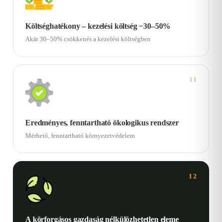
Költséghatékony – kezelési költség −30–50%
Akár 30–50% csökkenés a kezelési költségben
11
Eredményes, fenntartható ökologikus rendszer
Mérhető, fenntartható környezetvédelem
12
A körforgásos gazdaság nélkülözhetetlen eleme