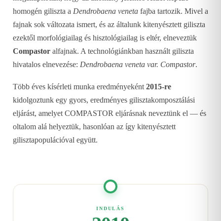
homogén giliszta a
Dendrobaena veneta
fajba tartozik. Mivel a
fajnak sok változata ismert, és az általunk kitenyésztett giliszta
ezektől morfológiailag és hisztológiailag is eltér, elneveztük
Compastor
alfajnak. A technológiánkban használt giliszta
hivatalos elnevezése:
Dendrobaena veneta var. Compastor
.
Több éves kísérleti munka eredményeként
2015-re
kidolgoztunk egy gyors, eredményes gilisztakomposztálási
eljárást, amelyet COMPASTOR eljárásnak neveztünk el — és
oltalom alá helyeztük, hasonlóan az így kitenyésztett
gilisztapopulációval együtt.
INDULÁS