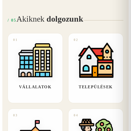
Akiknek
dolgozunk
/ 05
01
02
VÁLLALATOK
TELEPÜLÉSEK
03
04