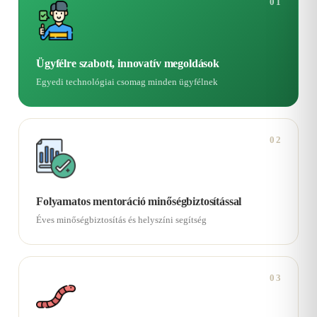
01
Ügyfélre szabott, innovatív megoldások
Egyedi technológiai csomag minden ügyfélnek
02
Folyamatos mentoráció minőségbiztosítással
Éves minőségbiztosítás és helyszíni segítség
03