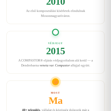
2010
Az első komposztálási kísérletek elindulnak
Mosonmagyaróváron.
VÉDJEGY
2015
A COMPASTOR® eljárás védjegyoltalom alá kerül — a
Dendrobaena
veneta var. Compastor
alfajjal együtt.
MOST
Ma
40+ település
, vállalat és közösség dolgozik már a