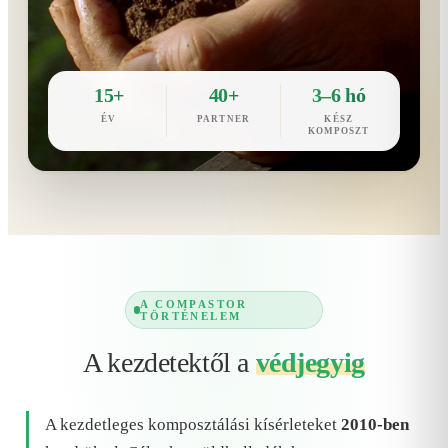
15+
40+
3–6 hó
ÉV
PARTNER
KÉSZ
KOMPOSZT
A COMPASTOR
TÖRTÉNELEM
A kezdetektől a
védjegyig
A kezdetleges komposztálási kísérleteket
2010-ben