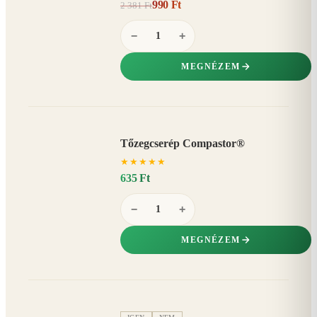
990 Ft
2 381 Ft
58%
−
−
+
MEGNÉZEM
Tőzegcserép Compastor®
★
★
★
★
★
635 Ft
−
+
MEGNÉZEM