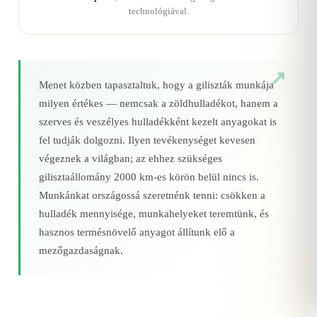
technológiával.
Menet közben tapasztaltuk, hogy a giliszták munkája
milyen értékes — nemcsak a zöldhulladékot, hanem a
szerves és veszélyes hulladékként kezelt anyagokat is
fel tudják dolgozni. Ilyen tevékenységet kevesen
végeznek a világban; az ehhez szükséges
gilisztaállomány 2000 km‑es körön belül nincs is.
Munkánkat országossá szeretnénk tenni: csökken a
hulladék mennyisége, munkahelyeket teremtünk, és
hasznos termésnövelő anyagot állítunk elő a
mezőgazdaságnak.