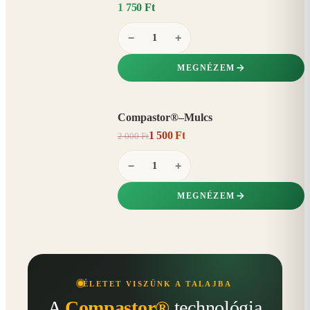
1 750 Ft
−
+
MEGNÉZEM
Compastor®–Mulcs
AKCIÓ
1 500 Ft
2 000 Ft
25%
−
−
+
MEGNÉZEM
ÉLETET VISZÜNK A TALAJBA
A
Compastor®
technológia