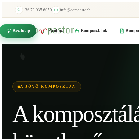
+36 70 935 6050
info@compastor.hu
Kezdőlap
Áruház
Komposztálók
Kompos
A JÖVŐ KOMPOSZTJA
A komposztál