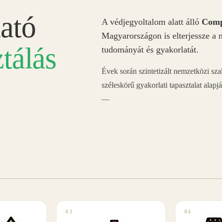
ató
A védjegyoltalom alatt álló
Comp
Magyarországon is elterjessze a 
tálás
tudományát és gyakorlatát.
Évek során szintetizált nemzetközi sz
széleskörű gyakorlati tapasztalat alapj
—
03
04