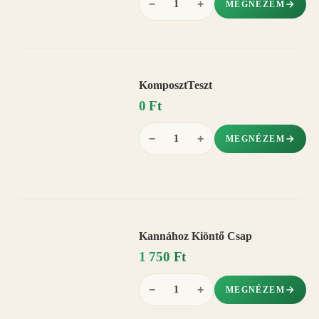
−
+
MEGNÉZEM
KomposztTeszt
0 Ft
−
+
MEGNÉZEM
Kannához Kiöntő Csap
1 750 Ft
−
+
MEGNÉZEM