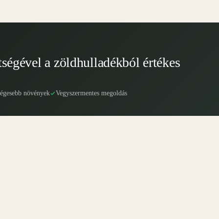
tségével a zöldhulladékból értékes
ségesebb növények
Vegyszermentes megoldás