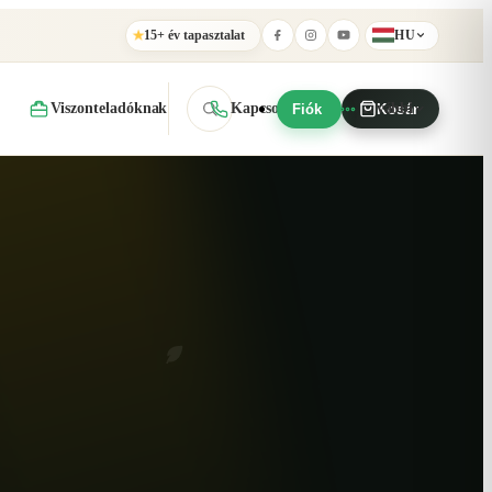
15+ év tapasztalat
HU
★
Viszonteladóknak
Kapcsolat
További
Fiók
Kosár