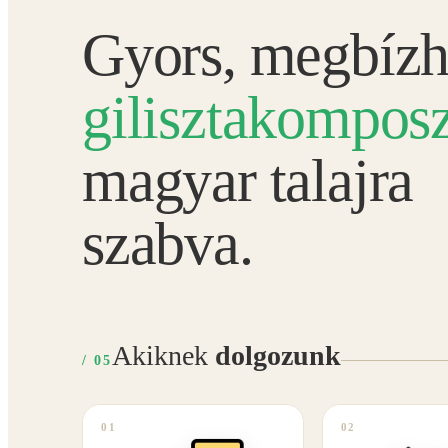
Gyors, megbízh
gilisztakomposz
magyar talajra
szabva.
Akiknek
dolgozunk
/ 05
01
02