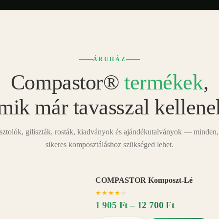
ÁRUHÁZ
Compastor®
termékek
,
mik már tavasszal kellene
tolók, giliszták, rosták, kiadványok és ajándékutalványok — minden,
sikeres komposztáláshoz szükséged lehet.
COMPASTOR Komposzt-Lé
AKÁR
★
★
★
★
★
20%
−
1 905 Ft – 12 700 Ft