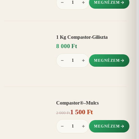
−
+
MEGNÉZEM
1 Kg Compastor-Giliszta
8 000 Ft
−
+
MEGNÉZEM
Compastor®–Mulcs
AKCIÓ
1 500 Ft
25%
−
2 000 Ft
−
+
MEGNÉZEM