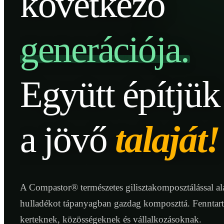
következő
generációja.
Együtt építjük
a jövő
talaját!
A Compastor® természetes gilisztakomposztálással ala
hulladékot tápanyagban gazdag komposzttá. Fenntar
kerteknek, közösségeknek és vállalkozásoknak.