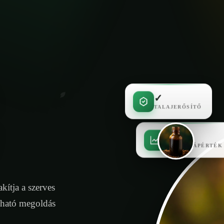
✓
TALAJERŐSÍTŐ
✓
MAGAS TÁPÉRTÉK
kítja a szerves
tható megoldás