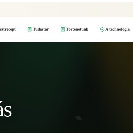
ztrecept
Tudástár
Történetünk
A technológia
ás