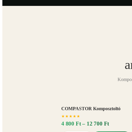
a
Komposz
COMPASTOR Komposztoltó
★
★
★
★
★
4 800 Ft – 12 700 Ft