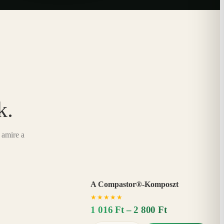
k.
 amire a
A Compastor®-Komposzt
AKÁR
★
★
★
★
★
15%
−
1 016 Ft – 2 800 Ft