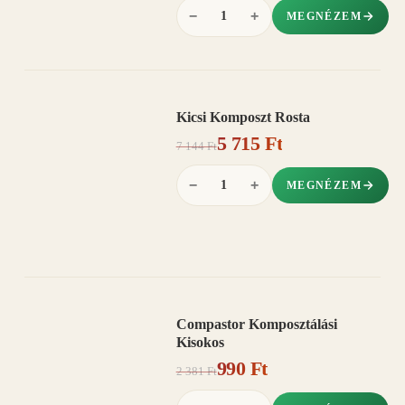
−
+
MEGNÉZEM
Kicsi Komposzt Rosta
AKCIÓ
5 715 Ft
20%
−
7 144 Ft
−
+
MEGNÉZEM
Compastor Komposztálási
AKCIÓ
Kisokos
58%
−
990 Ft
2 381 Ft