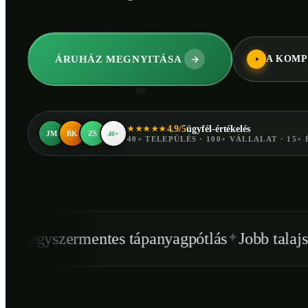
ÁRUHÁZ MEGNYITÁSA
A KOMP
4.9/5
ügyfél-értékelés
★★★★★
JM
BK
ZS
40+
40+ TELEPÜLÉS · 100+ VÁLLALAT · 15+ 
✦
✦
ntes tápanyagpótlás
Jobb talajszerkezet
Egé