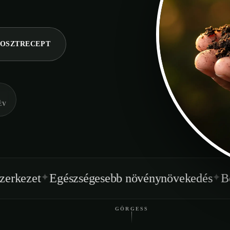
OSZTRECEPT
ÉV
✦
szségesebb növénynövekedés
Beltéren is has
GÖRGESS