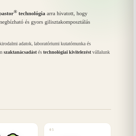
®
astor
technológia
arra hivatott, hogy
megbízható és gyors gilisztakomposztálás
akirodalmi adatok, laboratóriumi kutatómunka és
án
szaktanácsadást
és
technológiai kivitelezést
vállalunk
05