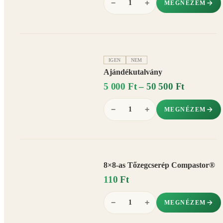
−
+
MEGNÉZEM
IGEN
NEM
Ajándékutalvány
5 000 Ft – 50 500 Ft
−
+
MEGNÉZEM
8×8-as Tőzegcserép Compastor®
110 Ft
−
+
MEGNÉZEM