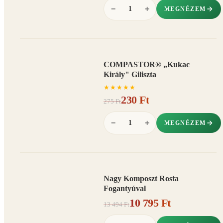
−
+
MEGNÉZEM
COMPASTOR® „Kukac
AKCIÓ
Király" Giliszta
16%
−
★
★
★
★
★
230 Ft
275 Ft
−
+
MEGNÉZEM
Nagy Komposzt Rosta
AKCIÓ
Fogantyúval
20%
−
10 795 Ft
13 494 Ft