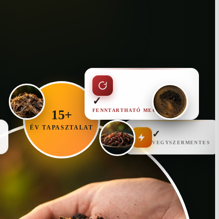
✓
FENNTARTHATÓ MEGOLDÁS
15+
ÉV TAPASZTALAT
✓
VEGYSZERMENTES