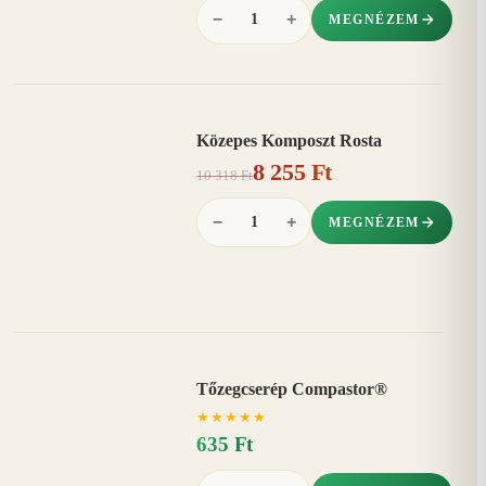
−
+
MEGNÉZEM
Közepes Komposzt Rosta
AKCIÓ
8 255 Ft
20%
−
10 318 Ft
−
+
MEGNÉZEM
Tőzegcserép Compastor®
★
★
★
★
★
635 Ft