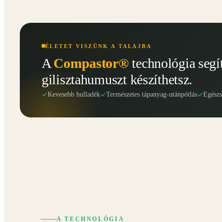
ÉLETET VISZÜNK A TALAJBA
A
Compastor®
technológia segí
gilisztahumuszt készíthetsz.
Kevesebb hulladék
Természetes tápanyag-utánpótlás
Egész
A TECHNOLÓGIA