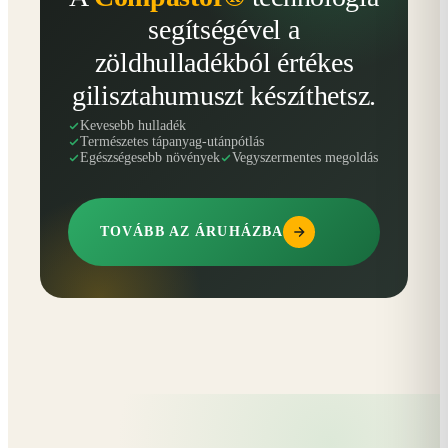
segítségével a
zöldhulladékból értékes
gilisztahumuszt készíthetsz.
Kevesebb hulladék
Természetes tápanyag-utánpótlás
Egészségesebb növények
Vegyszermentes megoldás
TOVÁBB AZ ÁRUHÁZBA