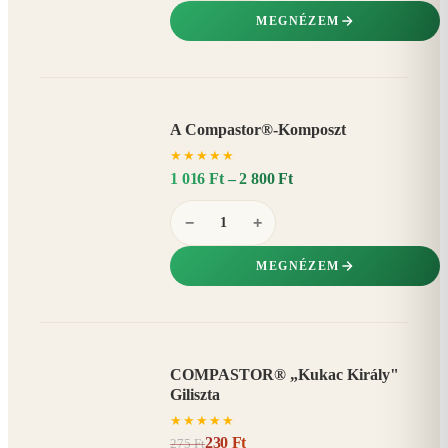
MEGNÉZEM
A Compastor®-Komposzt
AKÁR
★
★
★
★
★
15%
−
1 016 Ft – 2 800 Ft
−
+
MEGNÉZEM
COMPASTOR® „Kukac Király"
AKCIÓ
Giliszta
16%
−
★
★
★
★
★
230 Ft
275 Ft