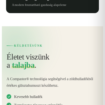
A modern fenntartható gazdaság alapeleme
KÜLDETÉSÜNK
Életet viszünk
a
talajba
.
A Compastor® technológia segítségével a zöldhulladékból
értékes gilisztahumuszt készíthetsz.
Kevesebb hulladék