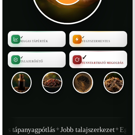
✓
✓
MAGAS TÁPÉRTÉK
VEGYSZERMENTES
✓
✓
TALAJERŐSÍTŐ
FENNTARTHATÓ MEGOLDÁS
✦
✦
ótlás
Jobb talajszerkezet
Egészségesebb nö