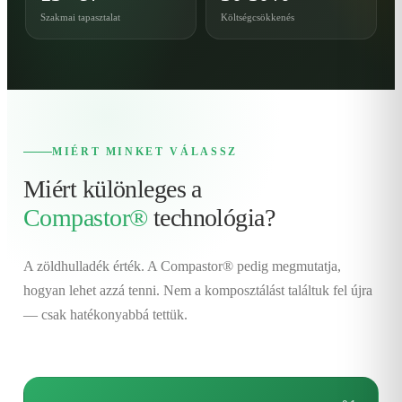
Szakmai tapasztalat
Költségcsökkenés
MIÉRT MINKET VÁLASSZ
Miért különleges a
Compastor®
technológia?
A zöldhulladék érték. A Compastor® pedig megmutatja,
hogyan lehet azzá tenni. Nem a komposztálást találtuk fel újra
— csak hatékonyabbá tettük.