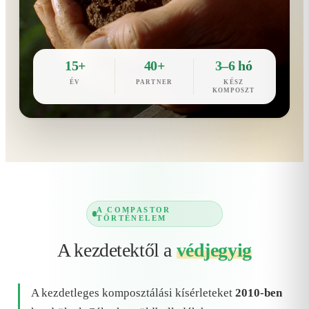
15+
40+
3–6 hó
ÉV
PARTNER
KÉSZ
KOMPOSZT
A COMPASTOR
TÖRTÉNELEM
A kezdetektől a
védjegyig
A kezdetleges komposztálási kísérleteket
2010-ben