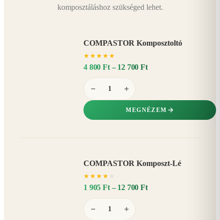
komposztáláshoz szükséged lehet.
COMPASTOR Komposztoltó
★
★
★
★
★
4 800 Ft – 12 700 Ft
−
+
MEGNÉZEM
COMPASTOR Komposzt-Lé
AKÁR
★
★
★
★
★
20%
−
1 905 Ft – 12 700 Ft
−
+