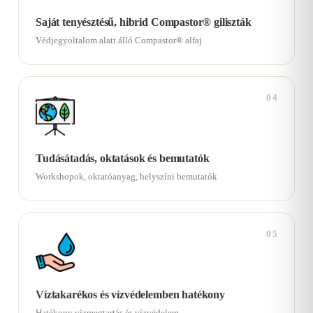
Saját tenyésztésű, hibrid Compastor® giliszták
Védjegyoltalom alatt álló Compastor® alfaj
04
Tudásátadás, oktatások és bemutatók
Workshopok, oktatóanyag, helyszíni bemutatók
05
Víztakarékos és vízvédelemben hatékony
Hatékony vízmegtartás és vízvédelem