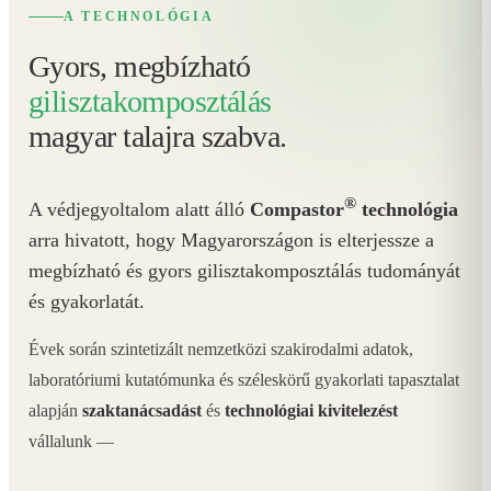
A TECHNOLÓGIA
Gyors, megbízható
gilisztakomposztálás
magyar talajra szabva.
®
A védjegyoltalom alatt álló
Compastor
technológia
arra hivatott, hogy Magyarországon is elterjessze a
megbízható és gyors gilisztakomposztálás tudományát
és gyakorlatát.
Évek során szintetizált nemzetközi szakirodalmi adatok,
laboratóriumi kutatómunka és széleskörű gyakorlati tapasztalat
alapján
szaktanácsadást
és
technológiai kivitelezést
vállalunk —