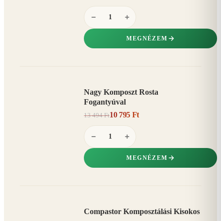
−
+
MEGNÉZEM
Nagy Komposzt Rosta
AKCIÓ
Fogantyúval
20%
−
10 795 Ft
13 494 Ft
−
+
MEGNÉZEM
Compastor Komposztálási Kisokos
AKCIÓ