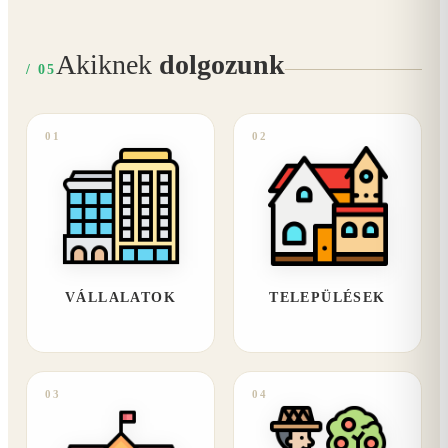
Akiknek
dolgozunk
/ 05
01
02
VÁLLALATOK
TELEPÜLÉSEK
03
04