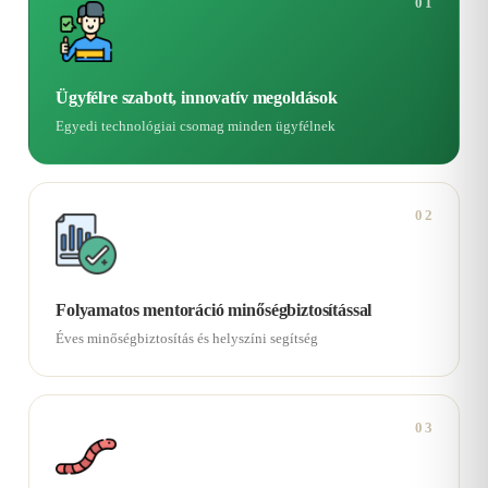
01
Ügyfélre szabott, innovatív megoldások
Egyedi technológiai csomag minden ügyfélnek
02
Folyamatos mentoráció minőségbiztosítással
Éves minőségbiztosítás és helyszíni segítség
03