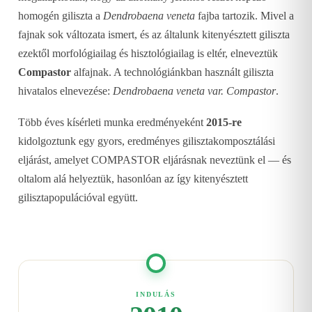
homogén giliszta a
Dendrobaena veneta
fajba tartozik. Mivel a
fajnak sok változata ismert, és az általunk kitenyésztett giliszta
ezektől morfológiailag és hisztológiailag is eltér, elneveztük
Compastor
alfajnak. A technológiánkban használt giliszta
hivatalos elnevezése:
Dendrobaena veneta var. Compastor
.
Több éves kísérleti munka eredményeként
2015-re
kidolgoztunk egy gyors, eredményes gilisztakomposztálási
eljárást, amelyet COMPASTOR eljárásnak neveztünk el — és
oltalom alá helyeztük, hasonlóan az így kitenyésztett
gilisztapopulációval együtt.
INDULÁS