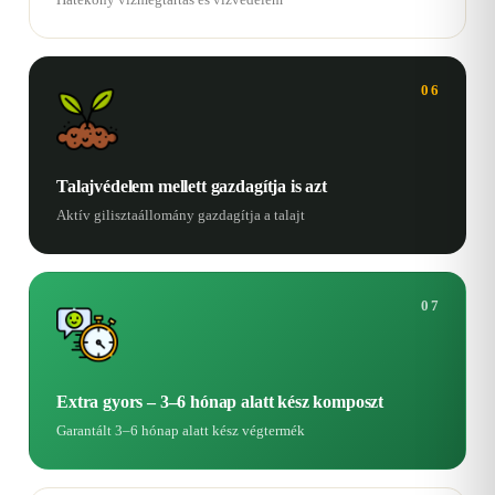
06
Talajvédelem mellett gazdagítja is azt
Aktív gilisztaállomány gazdagítja a talajt
07
Extra gyors – 3–6 hónap alatt kész komposzt
Garantált 3–6 hónap alatt kész végtermék