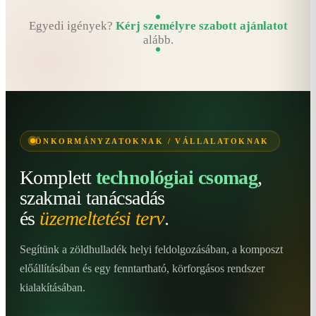
Egyedi igények?
Kérj személyre szabott ajánlatot
alább.
ÖNKORMÁNYZATOKNAK / VÁLLALATOKNAK
Komplett
technológiai csomag
,
szakmai tanácsadás
és
üzemeltetési terv
.
Segítünk a zöldhulladék helyi feldolgozásában, a komposzt
előállításában és egy fenntartható, körforgásos rendszer
kialakításában.