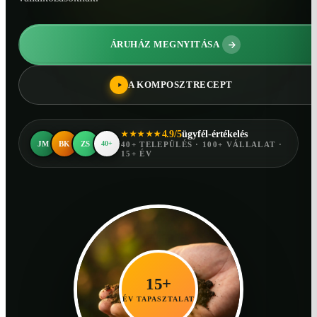
ÁRUHÁZ MEGNYITÁSA
A KOMPOSZTRECEPT
4.9/5
ügyfél-értékelés
★★★★★
JM
BK
ZS
40+
40+ TELEPÜLÉS · 100+ VÁLLALAT ·
15+ ÉV
15+
ÉV TAPASZTALAT