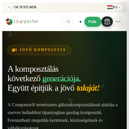
+36 70 935 6050
HU
Fiók
A JÖVŐ KOMPOSZTJA
A komposztálás
következő
generációja.
Együtt építjük
a jövő
talaját!
A Compastor® természetes gilisztakomposztálással alakítja a
szerves hulladékot tápanyagban gazdag komposzttá.
Fenntartható megoldás kerteknek, közösségeknek és
vállalkozásoknak.