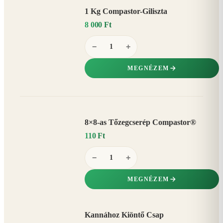
1 Kg Compastor-Giliszta
8 000 Ft
−
+
MEGNÉZEM
8×8-as Tőzegcserép Compastor®
110 Ft
−
+
MEGNÉZEM
Kannához Kiöntő Csap