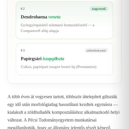
02
nagytestű
Dendrobaena
veneta
Gyöngyöspatáról származó humuszkészítő — a
Compastor® alfaj alapja.
03
cellulózbontó
Papírgyári
iszapgiliszta
Csíkos, papíripari iszapot bontó faj (Peremarton).
A több éven át vegyesen tartott, többször áttelepített giliszták
egy idő után morfológiailag hasonlítani kezdtek egymásra —
kialakult a zöldhulladék komposztáláshoz alkalmazkodó helyi
változat. A Pécsi Tudományegyetem munkatársai
megállapították, hogy az állomány jelentős részét képező