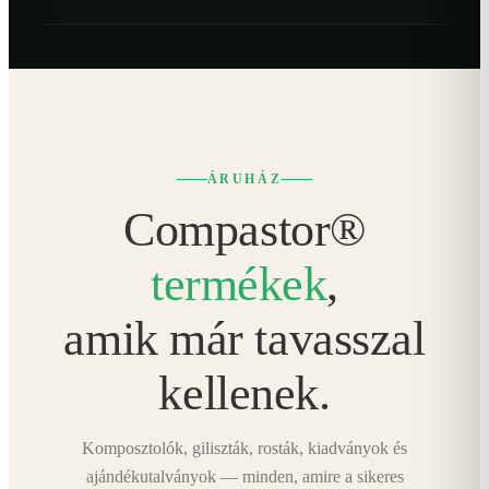
ÁRUHÁZ
Compastor®
termékek
,
amik már tavasszal
kellenek.
Komposztolók, giliszták, rosták, kiadványok és
ajándékutalványok — minden, amire a sikeres