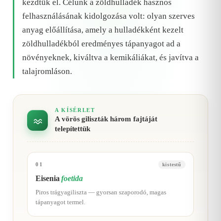
kezdtük el. Célunk a zöldhulladék hasznos
felhasználásának kidolgozása volt: olyan szerves
anyag előállítása, amely a hulladékként kezelt
zöldhulladékból eredményes tápanyagot ad a
növényeknek, kiváltva a kemikáliákat, és javítva a
talajromláson.
A KÍSÉRLET
A vörös giliszták három fajtáját
telepítettük
01
kistestű
Eisenia
foetida
Piros trágyagiliszta — gyorsan szaporodó, magas
tápanyagot termel.