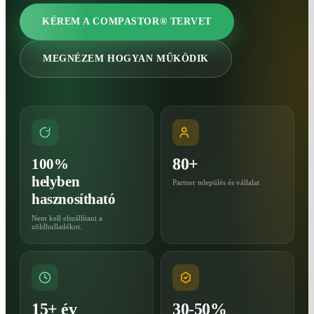
KÉREM A COMPASTOR® TERVET
MEGNÉZEM HOGYAN MŰKÖDIK
80+
100%
helyben
Partner település és vállalat
hasznosítható
Nem kell elszállítani a
zöldhulladékot.
15+ év
30-50%