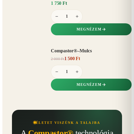
1 750 Ft
−
+
MEGNÉZEM
Compastor®–Mulcs
AKCIÓ
1 500 Ft
2 000 Ft
25%
−
−
+
MEGNÉZEM
ÉLETET VISZÜNK A TALAJBA
A
Compastor®
technológia