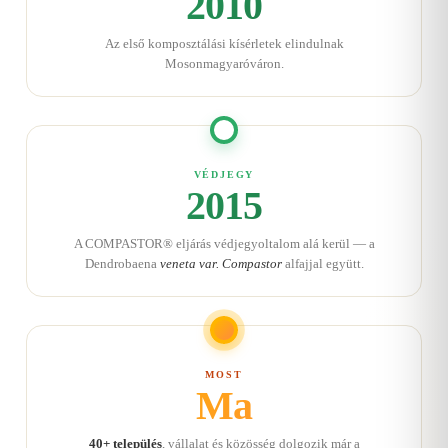
2010
Az első komposztálási kísérletek elindulnak
Mosonmagyaróváron.
VÉDJEGY
2015
A COMPASTOR® eljárás védjegyoltalom alá kerül — a
Dendrobaena
veneta var. Compastor
alfajjal együtt.
MOST
Ma
40+ település
, vállalat és közösség dolgozik már a