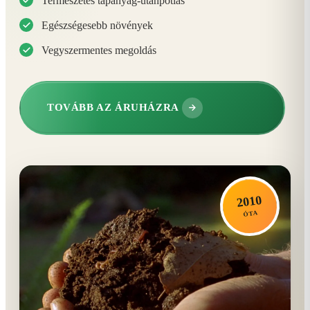
Természetes tápanyag-utánpótlás
Egészségesebb növények
Vegyszermentes megoldás
TOVÁBB AZ ÁRUHÁZRA
2010
ÓTA