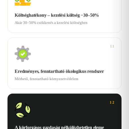
Költséghatékony – kezelési költség −30–50%
Akár 30–50% csökkenés a kezelési költségben
11
Eredményes, fenntartható ökologikus rendszer
Mérhető, fenntartható környezetvédelem
12
A körforgásos gazdaság nélkülözhetetlen eleme