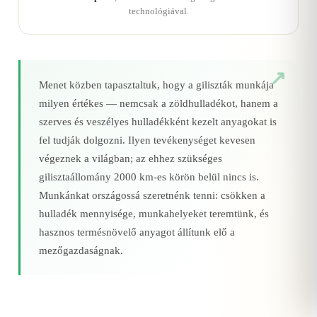
technológiával.
Menet közben tapasztaltuk, hogy a giliszták munkája
milyen értékes — nemcsak a zöldhulladékot, hanem a
szerves és veszélyes hulladékként kezelt anyagokat is
fel tudják dolgozni. Ilyen tevékenységet kevesen
végeznek a világban; az ehhez szükséges
gilisztaállomány 2000 km‑es körön belül nincs is.
Munkánkat országossá szeretnénk tenni: csökken a
hulladék mennyisége, munkahelyeket teremtünk, és
hasznos termésnövelő anyagot állítunk elő a
mezőgazdaságnak.