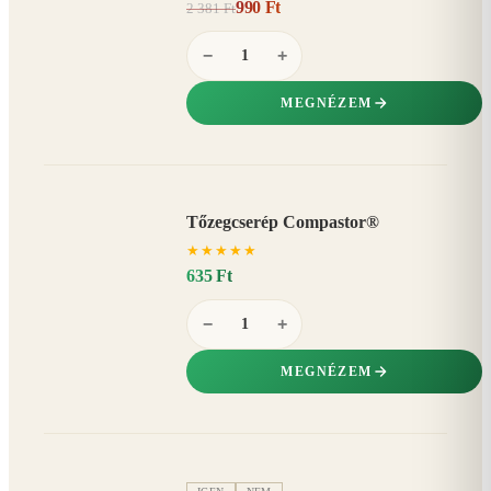
990 Ft
2 381 Ft
58%
−
−
+
MEGNÉZEM
Tőzegcserép Compastor®
★
★
★
★
★
635 Ft
−
+
MEGNÉZEM