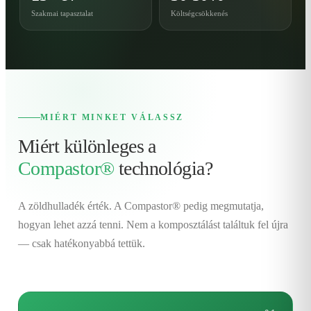
Szakmai tapasztalat
Költségcsökkenés
MIÉRT MINKET VÁLASSZ
Miért különleges a
Compastor®
technológia?
A zöldhulladék érték. A Compastor® pedig megmutatja,
hogyan lehet azzá tenni. Nem a komposztálást találtuk fel újra
— csak hatékonyabbá tettük.