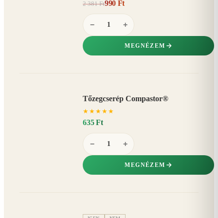
990 Ft
2 381 Ft
58%
−
−
+
MEGNÉZEM
Tőzegcserép Compastor®
★
★
★
★
★
635 Ft
−
+
MEGNÉZEM