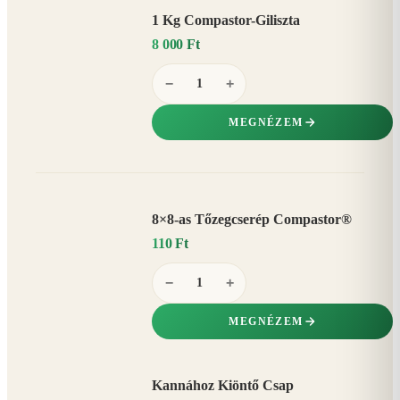
1 Kg Compastor-Giliszta
8 000 Ft
−
+
MEGNÉZEM
8×8-as Tőzegcserép Compastor®
110 Ft
−
+
MEGNÉZEM
Kannához Kiöntő Csap