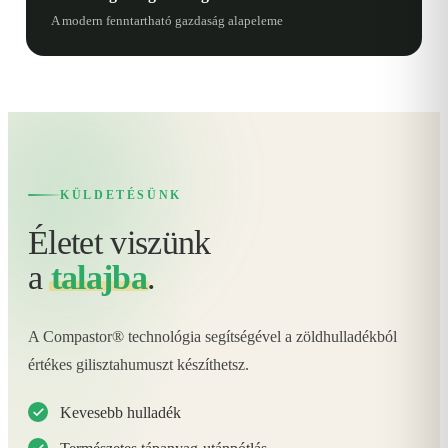
A modern fenntartható gazdaság alapeleme
KÜLDETÉSÜNK
Életet viszünk
a
talajba
.
A Compastor® technológia segítségével a zöldhulladékból
értékes gilisztahumuszt készíthetsz.
Kevesebb hulladék