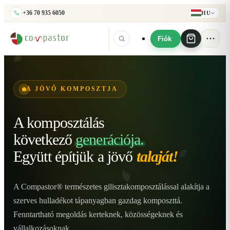
+36 70 935 6050
HU
Fiók
A JÖVŐ KOMPOSZTJA
A komposztálás
következő
generációja.
Együtt építjük
a jövő
talaját!
A Compastor® természetes gilisztakomposztálással alakítja a
szerves hulladékot tápanyagban gazdag komposzttá.
Fenntartható megoldás kerteknek, közösségeknek és
vállalkozásoknak.