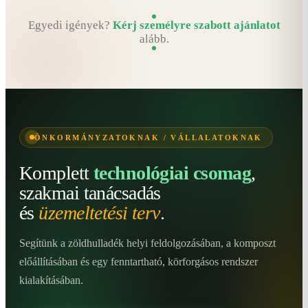
Egyedi igények?
Kérj személyre szabott ajánlatot
alább.
ÖNKORMÁNYZATOKNAK / VÁLLALATOKNAK
Komplett
technológiai csomag
,
szakmai tanácsadás
és
üzemeltetési terv
.
Segítünk a zöldhulladék helyi feldolgozásában, a komposzt
előállításában és egy fenntartható, körforgásos rendszer
kialakításában.