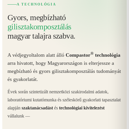
A TECHNOLÓGIA
Gyors, megbízható
gilisztakomposztálás
magyar talajra szabva.
®
A védjegyoltalom alatt álló
Compastor
technológia
arra hivatott, hogy Magyarországon is elterjessze a
megbízható és gyors gilisztakomposztálás tudományát
és gyakorlatát.
Évek során szintetizált nemzetközi szakirodalmi adatok,
laboratóriumi kutatómunka és széleskörű gyakorlati tapasztalat
alapján
szaktanácsadást
és
technológiai kivitelezést
vállalunk —