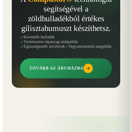
segítségével a
zöldhulladékból értékes
gilisztahumuszt készíthetsz.
Kevesebb hulladék
Természetes tápanyag-utánpótlás
Egészségesebb növények
Vegyszermentes megoldás
TOVÁBB AZ ÁRUHÁZBA