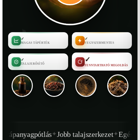
✓
✓
MAGAS TÁPÉRTÉK
VEGYSZERMENTES
✓
✓
TALAJERŐSÍTŐ
FENNTARTHATÓ MEGOLDÁS
✦
✦
ás
Jobb talajszerkezet
Egészségesebb növény