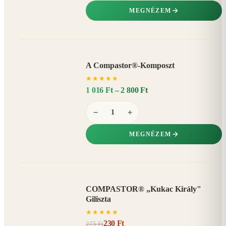
MEGNÉZEM
A Compastor®-Komposzt
AKÁR
★
★
★
★
★
15%
−
1 016 Ft – 2 800 Ft
−
+
MEGNÉZEM
COMPASTOR® „Kukac Király"
AKCIÓ
Giliszta
16%
−
★
★
★
★
★
230 Ft
275 Ft