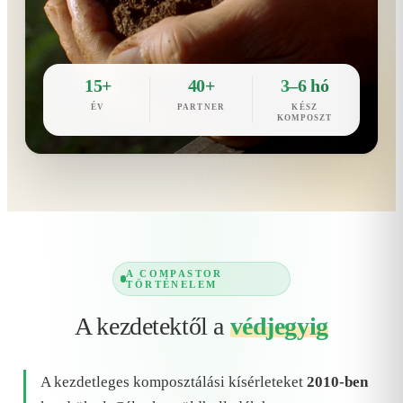
15+
40+
3–6 hó
ÉV
PARTNER
KÉSZ
KOMPOSZT
A COMPASTOR
TÖRTÉNELEM
A kezdetektől a
védjegyig
A kezdetleges komposztálási kísérleteket
2010-ben