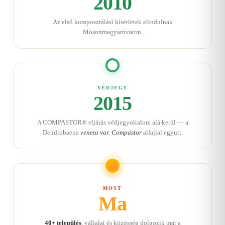
2010
Az első komposztálási kísérletek elindulnak
Mosonmagyaróváron.
VÉDJEGY
2015
A COMPASTOR® eljárás védjegyoltalom alá kerül — a
Dendrobaena
veneta var. Compastor
alfajjal együtt.
MOST
Ma
40+ település
, vállalat és közösség dolgozik már a