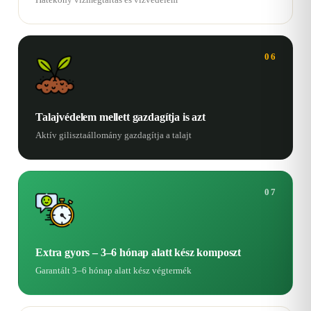
06
Talajvédelem mellett gazdagítja is azt
Aktív gilisztaállomány gazdagítja a talajt
07
Extra gyors – 3–6 hónap alatt kész komposzt
Garantált 3–6 hónap alatt kész végtermék