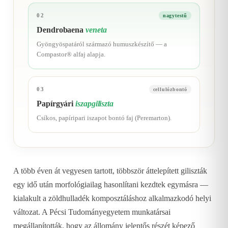
02
nagytestű
Dendrobaena
veneta
Gyöngyöspatáról származó humuszkészítő — a
Compastor® alfaj alapja.
03
cellulózbontó
Papírgyári
iszapgiliszta
Csíkos, papíripari iszapot bontó faj (Peremarton).
A több éven át vegyesen tartott, többször áttelepített giliszták
egy idő után morfológiailag hasonlítani kezdtek egymásra —
kialakult a zöldhulladék komposztáláshoz alkalmazkodó helyi
változat. A Pécsi Tudományegyetem munkatársai
megállapították, hogy az állomány jelentős részét képező