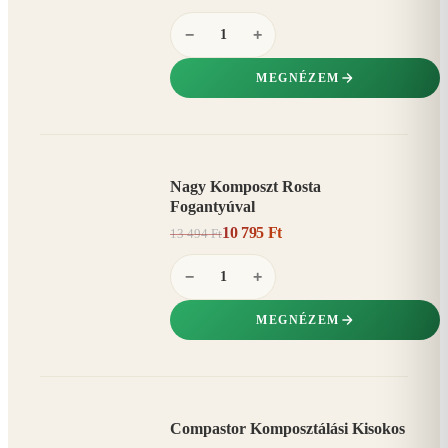
−
+
MEGNÉZEM
Nagy Komposzt Rosta
AKCIÓ
Fogantyúval
20%
−
10 795 Ft
13 494 Ft
−
+
MEGNÉZEM
Compastor Komposztálási Kisokos
AKCIÓ