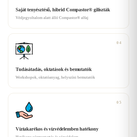
Saját tenyésztésű, hibrid Compastor® giliszták
Védjegyoltalom alatt álló Compastor® alfaj
04
Tudásátadás, oktatások és bemutatók
Workshopok, oktatóanyag, helyszíni bemutatók
05
Víztakarékos és vízvédelemben hatékony
Hatékony vízmegtartás és vízvédelem