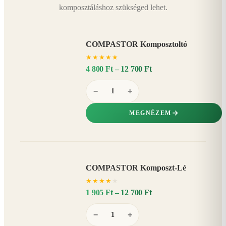
komposztáláshoz szükséged lehet.
COMPASTOR Komposztoltó
★
★
★
★
★
4 800 Ft – 12 700 Ft
−
+
MEGNÉZEM
COMPASTOR Komposzt-Lé
AKÁR
★
★
★
★
★
20%
−
1 905 Ft – 12 700 Ft
−
+