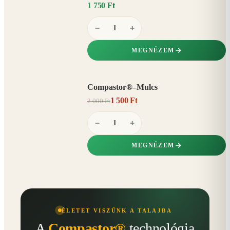
1 750 Ft
−
+
MEGNÉZEM
Compastor®–Mulcs
AKCIÓ
1 500 Ft
2 000 Ft
25%
−
−
+
MEGNÉZEM
ÉLETET VISZÜNK A TALAJBA
A
Compastor®
technológia