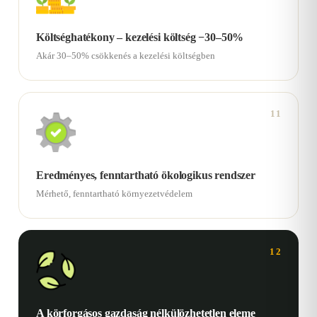
Költséghatékony – kezelési költség −30–50%
Akár 30–50% csökkenés a kezelési költségben
11
Eredményes, fenntartható ökologikus rendszer
Mérhető, fenntartható környezetvédelem
12
A körforgásos gazdaság nélkülözhetetlen eleme