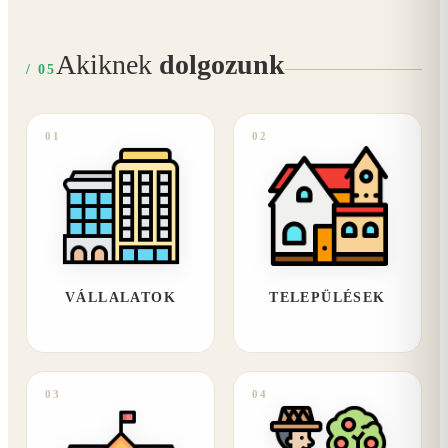
Akiknek
dolgozunk
/ 05
01
02
VÁLLALATOK
TELEPÜLÉSEK
03
04