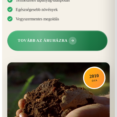
Természetes tápanyag-utánpótlás
Egészségesebb növények
Vegyszermentes megoldás
TOVÁBB AZ ÁRUHÁZRA
2010
ÓTA