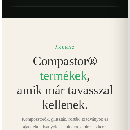
ÁRUHÁZ
Compastor®
termékek
,
amik már tavasszal
kellenek.
Komposztolók, giliszták, rosták, kiadványok és
ajándékutalványok — minden, amire a sikeres