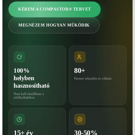
KÉREM A COMPASTOR® TERVET
MEGNÉZEM HOGYAN MŰKÖDIK
80+
100%
helyben
Partner település és vállalat
hasznosítható
Nem kell elszállítani a
zöldhulladékot.
15+ év
30-50%