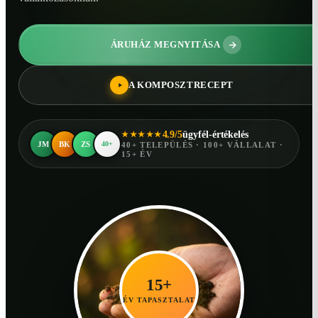
ÁRUHÁZ MEGNYITÁSA
A KOMPOSZTRECEPT
4.9/5
ügyfél-értékelés
★★★★★
JM
BK
ZS
40+
40+ TELEPÜLÉS · 100+ VÁLLALAT ·
15+ ÉV
15+
ÉV TAPASZTALAT