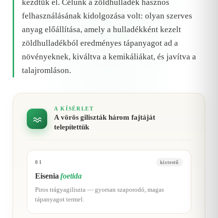
kezdtük el. Célunk a zöldhulladék hasznos
felhasználásának kidolgozása volt: olyan szerves
anyag előállítása, amely a hulladékként kezelt
zöldhulladékból eredményes tápanyagot ad a
növényeknek, kiváltva a kemikáliákat, és javítva a
talajromláson.
A KÍSÉRLET
A vörös giliszták három fajtáját
telepítettük
01
kistestű
Eisenia
foetida
Piros trágyagiliszta — gyorsan szaporodó, magas
tápanyagot termel.