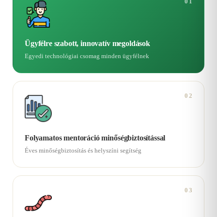
01
Ügyfélre szabott, innovatív megoldások
Egyedi technológiai csomag minden ügyfélnek
02
Folyamatos mentoráció minőségbiztosítással
Éves minőségbiztosítás és helyszíni segítség
03