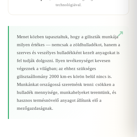
technológiával.
Menet közben tapasztaltuk, hogy a giliszták munkája
milyen értékes — nemcsak a zöldhulladékot, hanem a
szerves és veszélyes hulladékként kezelt anyagokat is
fel tudják dolgozni. Ilyen tevékenységet kevesen
végeznek a világban; az ehhez szükséges
gilisztaállomány 2000 km‑es körön belül nincs is.
Munkánkat országossá szeretnénk tenni: csökken a
hulladék mennyisége, munkahelyeket teremtünk, és
hasznos termésnövelő anyagot állítunk elő a
mezőgazdaságnak.