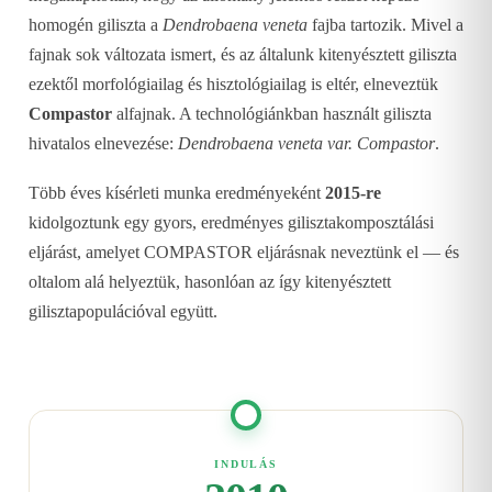
homogén giliszta a
Dendrobaena veneta
fajba tartozik. Mivel a
fajnak sok változata ismert, és az általunk kitenyésztett giliszta
ezektől morfológiailag és hisztológiailag is eltér, elneveztük
Compastor
alfajnak. A technológiánkban használt giliszta
hivatalos elnevezése:
Dendrobaena veneta var. Compastor
.
Több éves kísérleti munka eredményeként
2015-re
kidolgoztunk egy gyors, eredményes gilisztakomposztálási
eljárást, amelyet COMPASTOR eljárásnak neveztünk el — és
oltalom alá helyeztük, hasonlóan az így kitenyésztett
gilisztapopulációval együtt.
INDULÁS