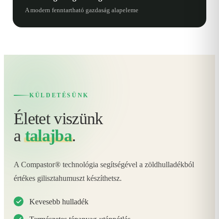
A modern fenntartható gazdaság alapeleme
KÜLDETÉSÜNK
Életet viszünk
a
talajba
.
A Compastor® technológia segítségével a zöldhulladékból
értékes gilisztahumuszt készíthetsz.
Kevesebb hulladék