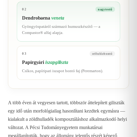
02
nagytestű
Dendrobaena
veneta
Gyöngyöspatáról származó humuszkészítő — a
Compastor® alfaj alapja.
03
cellulózbontó
Papírgyári
iszapgiliszta
Csíkos, papíripari iszapot bontó faj (Peremarton).
A több éven át vegyesen tartott, többször áttelepített giliszták
egy idő után morfológiailag hasonlítani kezdtek egymásra —
kialakult a zöldhulladék komposztáláshoz alkalmazkodó helyi
változat. A Pécsi Tudományegyetem munkatársai
megállapították, hogy az állomány jelentős részét képező