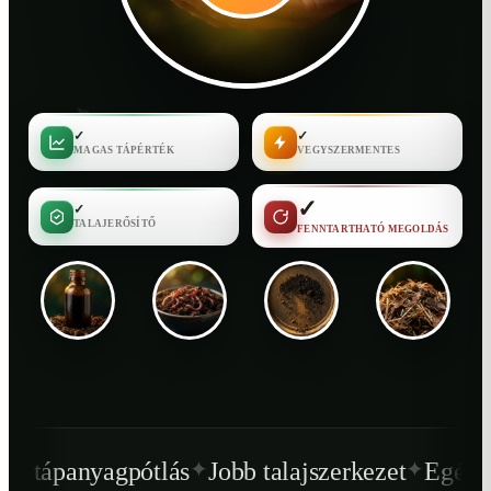
✓
✓
MAGAS TÁPÉRTÉK
VEGYSZERMENTES
✓
✓
TALAJERŐSÍTŐ
FENNTARTHATÓ MEGOLDÁS
✦
✦
tlás
Jobb talajszerkezet
Egészségesebb növé