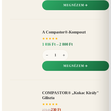
MEGNÉZEM
A Compastor®-Komposzt
AKÁR
★
★
★
★
★
15%
−
1 016 Ft – 2 800 Ft
−
+
MEGNÉZEM
COMPASTOR® „Kukac Király"
AKCIÓ
Giliszta
16%
−
★
★
★
★
★
230 Ft
275 Ft