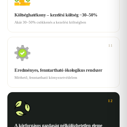
Költséghatékony – kezelési költség −30–50%
Akár 30–50% csökkenés a kezelési költségben
11
Eredményes, fenntartható ökologikus rendszer
Mérhető, fenntartható környezetvédelem
12
A körforgásos gazdaság nélkülözhetetlen eleme