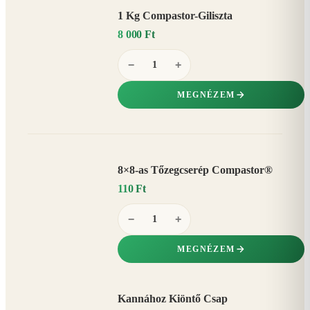
1 Kg Compastor-Giliszta
8 000 Ft
−
+
MEGNÉZEM
8×8-as Tőzegcserép Compastor®
110 Ft
−
+
MEGNÉZEM
Kannához Kiöntő Csap