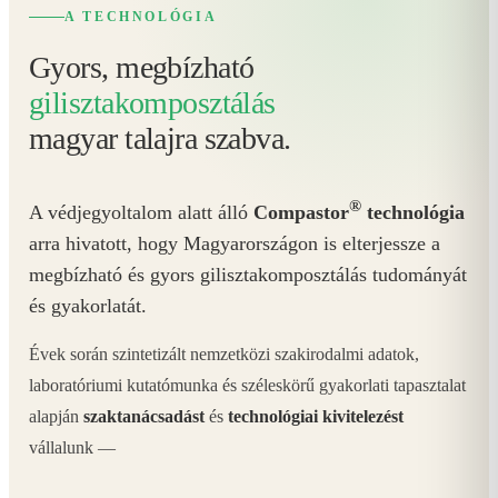
A TECHNOLÓGIA
Gyors, megbízható
gilisztakomposztálás
magyar talajra szabva.
®
A védjegyoltalom alatt álló
Compastor
technológia
arra hivatott, hogy Magyarországon is elterjessze a
megbízható és gyors gilisztakomposztálás tudományát
és gyakorlatát.
Évek során szintetizált nemzetközi szakirodalmi adatok,
laboratóriumi kutatómunka és széleskörű gyakorlati tapasztalat
alapján
szaktanácsadást
és
technológiai kivitelezést
vállalunk —