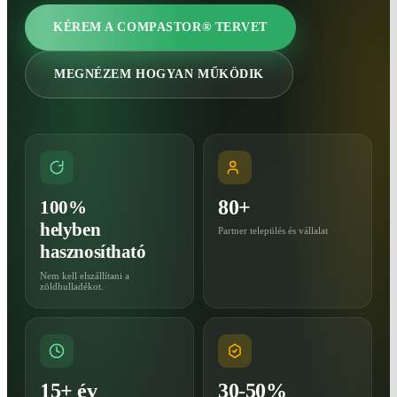
KÉREM A COMPASTOR® TERVET
MEGNÉZEM HOGYAN MŰKÖDIK
80+
100%
helyben
Partner település és vállalat
hasznosítható
Nem kell elszállítani a
zöldhulladékot.
15+ év
30-50%