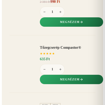
990 Ft
2 381 Ft
58%
−
−
+
MEGNÉZEM
Tőzegcserép Compastor®
★
★
★
★
★
635 Ft
−
+
MEGNÉZEM