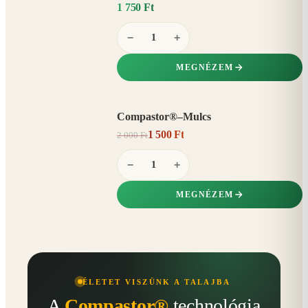
1 750 Ft
−
+
MEGNÉZEM
Compastor®–Mulcs
AKCIÓ
1 500 Ft
2 000 Ft
25%
−
−
+
MEGNÉZEM
ÉLETET VISZÜNK A TALAJBA
A
Compastor®
technológia