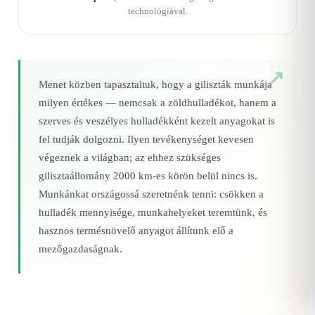
technológiával.
Menet közben tapasztaltuk, hogy a giliszták munkája
milyen értékes — nemcsak a zöldhulladékot, hanem a
szerves és veszélyes hulladékként kezelt anyagokat is
fel tudják dolgozni. Ilyen tevékenységet kevesen
végeznek a világban; az ehhez szükséges
gilisztaállomány 2000 km‑es körön belül nincs is.
Munkánkat országossá szeretnénk tenni: csökken a
hulladék mennyisége, munkahelyeket teremtünk, és
hasznos termésnövelő anyagot állítunk elő a
mezőgazdaságnak.