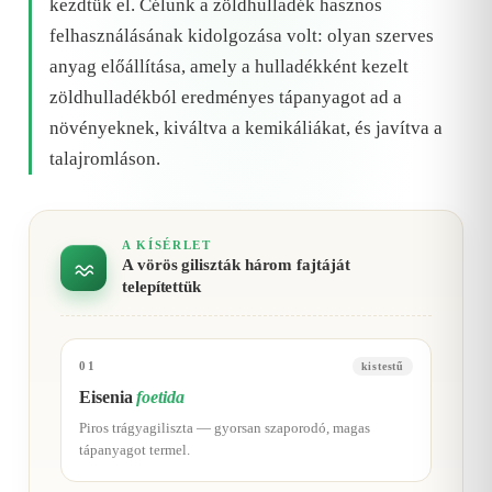
kezdtük el. Célunk a zöldhulladék hasznos
felhasználásának kidolgozása volt: olyan szerves
anyag előállítása, amely a hulladékként kezelt
zöldhulladékból eredményes tápanyagot ad a
növényeknek, kiváltva a kemikáliákat, és javítva a
talajromláson.
A KÍSÉRLET
A vörös giliszták három fajtáját
telepítettük
01
kistestű
Eisenia
foetida
Piros trágyagiliszta — gyorsan szaporodó, magas
tápanyagot termel.