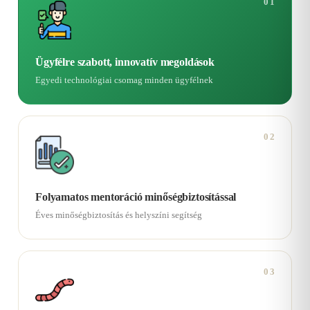
01
Ügyfélre szabott, innovatív megoldások
Egyedi technológiai csomag minden ügyfélnek
02
Folyamatos mentoráció minőségbiztosítással
Éves minőségbiztosítás és helyszíni segítség
03