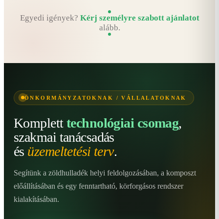
Egyedi igények?
Kérj személyre szabott ajánlatot
alább.
ÖNKORMÁNYZATOKNAK / VÁLLALATOKNAK
Komplett
technológiai csomag
,
szakmai tanácsadás
és
üzemeltetési terv
.
Segítünk a zöldhulladék helyi feldolgozásában, a komposzt
előállításában és egy fenntartható, körforgásos rendszer
kialakításában.