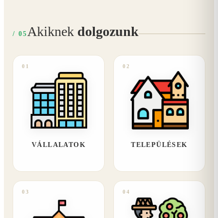
Akiknek
dolgozunk
/ 05
01
02
VÁLLALATOK
TELEPÜLÉSEK
03
04