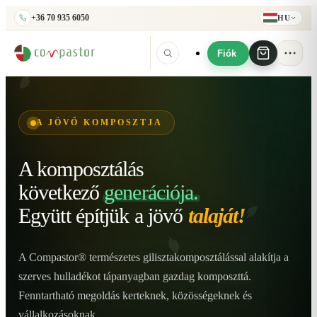
+36 70 935 6050
HU
Fiók
A JÖVŐ KOMPOSZTJA
A komposztálás
következő
generációja.
Együtt építjük
a jövő
talaját!
A Compastor® természetes gilisztakomposztálással alakítja a
szerves hulladékot tápanyagban gazdag komposzttá.
Fenntartható megoldás kerteknek, közösségeknek és
vállalkozásoknak.