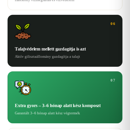
06
Talajvédelem mellett gazdagítja is azt
Aktív gilisztaállomány gazdagítja a talajt
07
Extra gyors – 3–6 hónap alatt kész komposzt
Garantált 3–6 hónap alatt kész végtermék