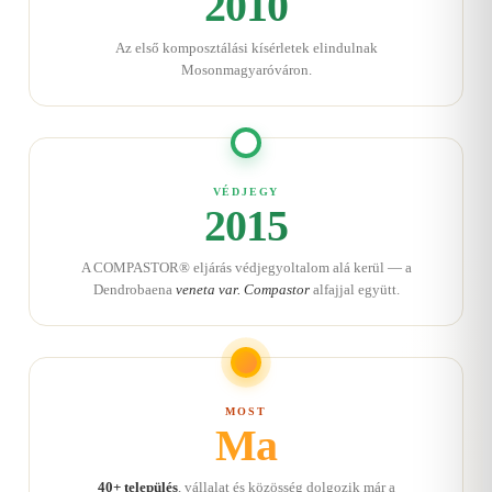
2010
Az első komposztálási kísérletek elindulnak
Mosonmagyaróváron.
VÉDJEGY
2015
A COMPASTOR® eljárás védjegyoltalom alá kerül — a
Dendrobaena
veneta var. Compastor
alfajjal együtt.
MOST
Ma
40+ település
, vállalat és közösség dolgozik már a