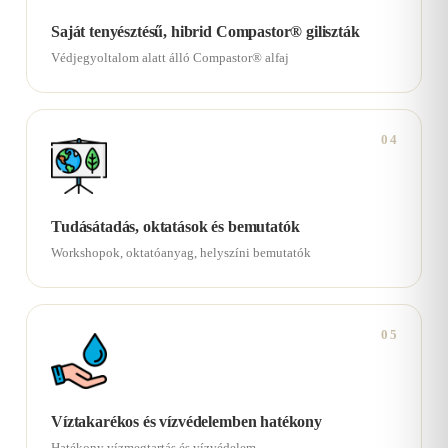
Saját tenyésztésű, hibrid Compastor® giliszták
Védjegyoltalom alatt álló Compastor® alfaj
04
Tudásátadás, oktatások és bemutatók
Workshopok, oktatóanyag, helyszíni bemutatók
05
Víztakarékos és vízvédelemben hatékony
Hatékony vízmegtartás és vízvédelem