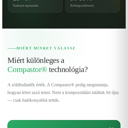
Szakmai tapasztalat
Költségcsökkenés
MIÉRT MINKET VÁLASSZ
Miért különleges a
Compastor®
technológia?
A zöldhulladék érték. A Compastor® pedig megmutatja,
hogyan lehet azzá tenni. Nem a komposztálást találtuk fel újra
— csak hatékonyabbá tettük.