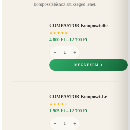
komposztáláshoz szükséged lehet.
COMPASTOR Komposztoltó
★
★
★
★
★
4 800 Ft – 12 700 Ft
−
+
MEGNÉZEM
COMPASTOR Komposzt-Lé
AKÁR
★
★
★
★
★
20%
−
1 905 Ft – 12 700 Ft
−
+