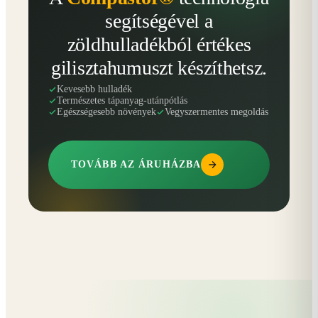
segítségével a
zöldhulladékból értékes
gilisztahumuszt készíthetsz.
Kevesebb hulladék
Természetes tápanyag-utánpótlás
Egészségesebb növények
Vegyszermentes megoldás
TOVÁBB AZ ÁRUHÁZBA