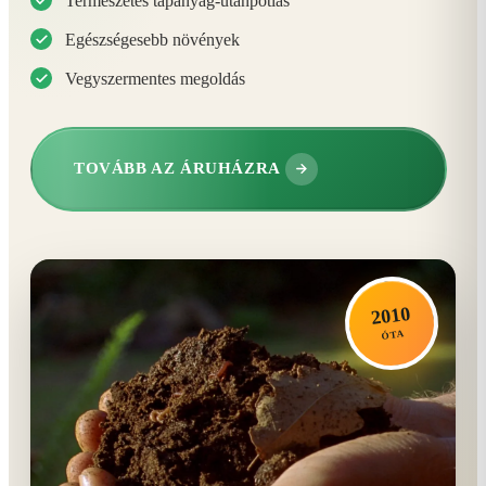
Természetes tápanyag-utánpótlás
Egészségesebb növények
Vegyszermentes megoldás
TOVÁBB AZ ÁRUHÁZRA
2010
ÓTA