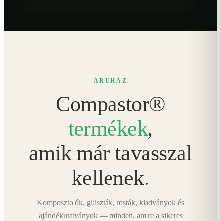
ÁRUHÁZ
Compastor®
termékek
,
amik már tavasszal
kellenek.
Komposztolók, giliszták, rosták, kiadványok és
ajándékutalványok — minden, amire a sikeres