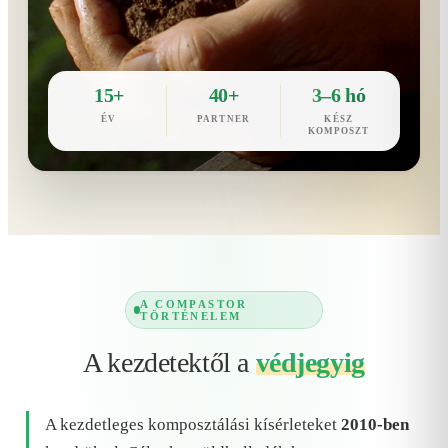
15+
40+
3–6 hó
ÉV
PARTNER
KÉSZ
KOMPOSZT
A COMPASTOR
TÖRTÉNELEM
A kezdetektől a
védjegyig
A kezdetleges komposztálási kísérleteket
2010-ben