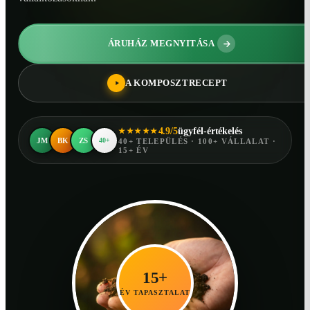
ÁRUHÁZ MEGNYITÁSA
A KOMPOSZTRECEPT
4.9/5
ügyfél-értékelés
★★★★★
JM
BK
ZS
40+
40+ TELEPÜLÉS · 100+ VÁLLALAT ·
15+ ÉV
15+
ÉV TAPASZTALAT