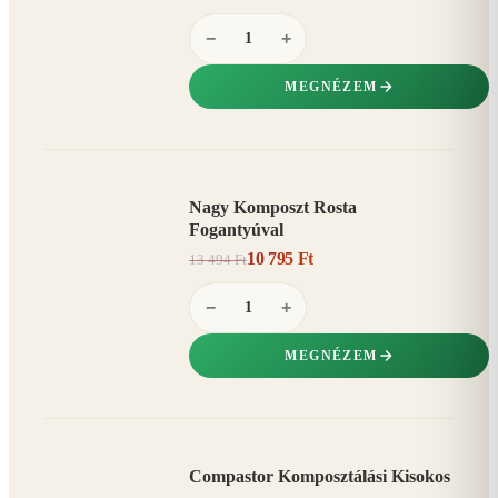
−
+
MEGNÉZEM
Nagy Komposzt Rosta
AKCIÓ
Fogantyúval
20%
−
10 795 Ft
13 494 Ft
−
+
MEGNÉZEM
Compastor Komposztálási Kisokos
AKCIÓ