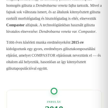
homogén giliszta a
Dendrobaena veneta
fajba tartozik. Mivel a
fajnak sok változata ismert, és az általunk kitenyésztett giliszta
ezektől morfológiailag és hisztológiailag is eltér, elneveztük
Compastor
alfajnak. A technológiánkban használt giliszta
hivatalos elnevezése:
Dendrobaena veneta var. Compastor
.
Több éves kísérleti munka eredményeként
2015-re
kidolgoztunk egy gyors, eredményes gilisztakomposztálási
eljárást, amelyet COMPASTOR eljárásnak neveztünk el — és
oltalom alá helyeztük, hasonlóan az így kitenyésztett
gilisztapopulációval együtt.
INDULÁS