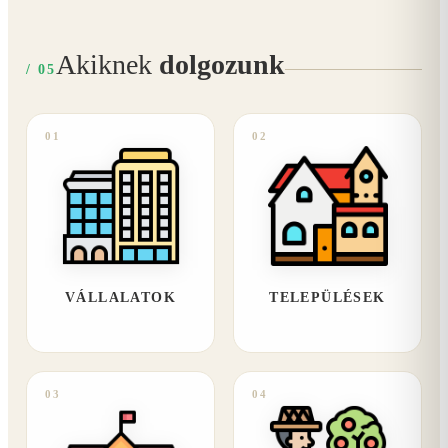
Akiknek
dolgozunk
/ 05
01
02
VÁLLALATOK
TELEPÜLÉSEK
03
04