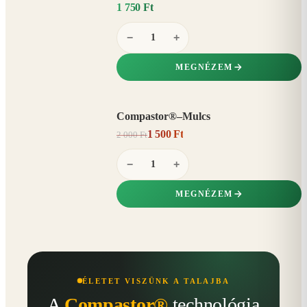
1 750 Ft
−
+
MEGNÉZEM
Compastor®–Mulcs
AKCIÓ
1 500 Ft
2 000 Ft
25%
−
−
+
MEGNÉZEM
ÉLETET VISZÜNK A TALAJBA
A
Compastor®
technológia