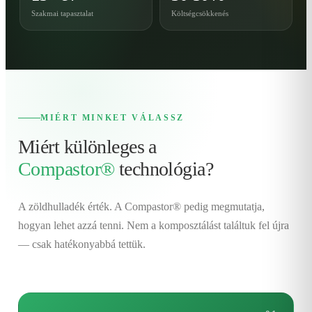
Szakmai tapasztalat
Költségcsökkenés
MIÉRT MINKET VÁLASSZ
Miért különleges a
Compastor®
technológia?
A zöldhulladék érték. A Compastor® pedig megmutatja,
hogyan lehet azzá tenni. Nem a komposztálást találtuk fel újra
— csak hatékonyabbá tettük.