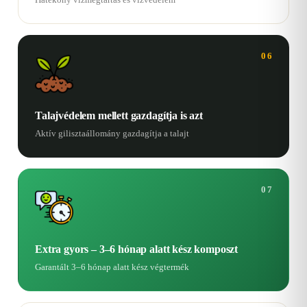
06
Talajvédelem mellett gazdagítja is azt
Aktív gilisztaállomány gazdagítja a talajt
07
Extra gyors – 3–6 hónap alatt kész komposzt
Garantált 3–6 hónap alatt kész végtermék