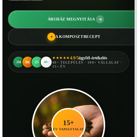
ÁRUHÁZ MEGNYITÁSA
A KOMPOSZTRECEPT
4.9/5
ügyfél-értékelés
★★★★★
JM
BK
ZS
40+
40+ TELEPÜLÉS · 100+ VÁLLALAT ·
15+ ÉV
15+
ÉV TAPASZTALAT