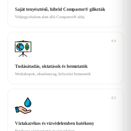
Saját tenyésztésű, hibrid Compastor® giliszták
Védjegyoltalom alatt álló Compastor® alfaj
04
Tudásátadás, oktatások és bemutatók
Workshopok, oktatóanyag, helyszíni bemutatók
05
Víztakarékos és vízvédelemben hatékony
Hatékony vízmegtartás és vízvédelem