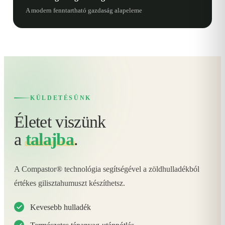
A modern fenntartható gazdaság alapeleme
KÜLDETÉSÜNK
Életet viszünk
a
talajba
.
A Compastor® technológia segítségével a zöldhulladékból
értékes gilisztahumuszt készíthetsz.
Kevesebb hulladék