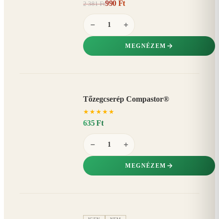
990 Ft
2 381 Ft
58%
−
−
+
MEGNÉZEM
Tőzegcserép Compastor®
★
★
★
★
★
635 Ft
−
+
MEGNÉZEM