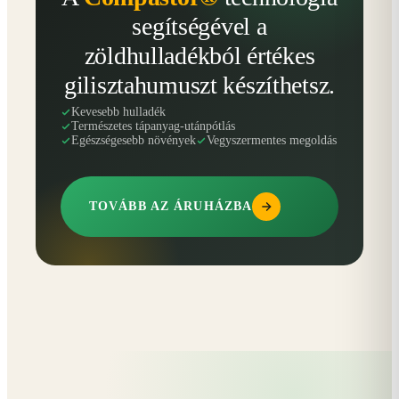
segítségével a
zöldhulladékból értékes
gilisztahumuszt készíthetsz.
Kevesebb hulladék
Természetes tápanyag-utánpótlás
Egészségesebb növények
Vegyszermentes megoldás
TOVÁBB AZ ÁRUHÁZBA