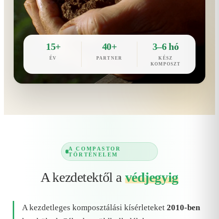
15+
40+
3–6 hó
ÉV
PARTNER
KÉSZ
KOMPOSZT
A COMPASTOR
TÖRTÉNELEM
A kezdetektől a
védjegyig
A kezdetleges komposztálási kísérleteket
2010-ben