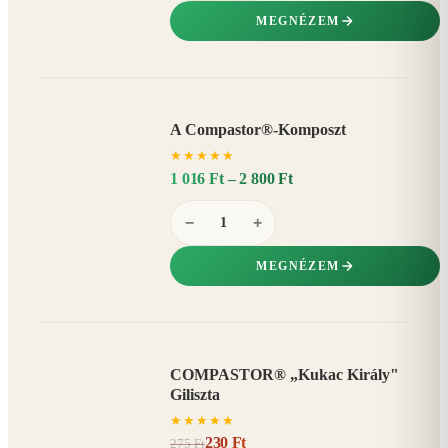
MEGNÉZEM
A Compastor®-Komposzt
AKÁR
★
★
★
★
★
15%
−
1 016 Ft – 2 800 Ft
−
+
MEGNÉZEM
COMPASTOR® „Kukac Király"
AKCIÓ
Giliszta
16%
−
★
★
★
★
★
230 Ft
275 Ft