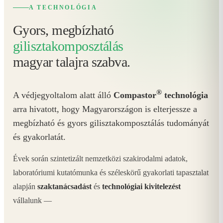
A TECHNOLÓGIA
Gyors, megbízható
gilisztakomposztálás
magyar talajra szabva.
®
A védjegyoltalom alatt álló
Compastor
technológia
arra hivatott, hogy Magyarországon is elterjessze a
megbízható és gyors gilisztakomposztálás tudományát
és gyakorlatát.
Évek során szintetizált nemzetközi szakirodalmi adatok,
laboratóriumi kutatómunka és széleskörű gyakorlati tapasztalat
alapján
szaktanácsadást
és
technológiai kivitelezést
vállalunk —