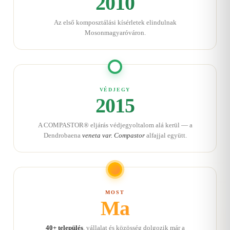
2010
Az első komposztálási kísérletek elindulnak
Mosonmagyaróváron.
VÉDJEGY
2015
A COMPASTOR® eljárás védjegyoltalom alá kerül — a
Dendrobaena
veneta var. Compastor
alfajjal együtt.
MOST
Ma
40+ település
, vállalat és közösség dolgozik már a