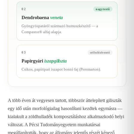
02
nagytestű
Dendrobaena
veneta
Gyöngyöspatáról származó humuszkészítő — a
Compastor® alfaj alapja.
03
cellulózbontó
Papírgyári
iszapgiliszta
Csíkos, papíripari iszapot bontó faj (Peremarton).
A több éven át vegyesen tartott, többször áttelepített giliszták
egy idő után morfológiailag hasonlítani kezdtek egymásra —
kialakult a zöldhulladék komposztáláshoz alkalmazkodó helyi
változat. A Pécsi Tudományegyetem munkatársai
megállapították, hogy az állomány jelentős részét képező