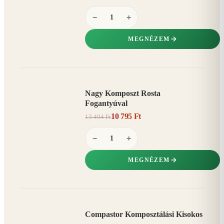
−
+
MEGNÉZEM
Nagy Komposzt Rosta
AKCIÓ
Fogantyúval
20%
−
10 795 Ft
13 494 Ft
−
+
MEGNÉZEM
Compastor Komposztálási Kisokos
AKCIÓ