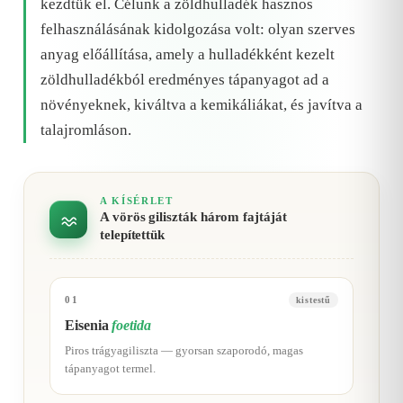
kezdtük el. Célunk a zöldhulladék hasznos
felhasználásának kidolgozása volt: olyan szerves
anyag előállítása, amely a hulladékként kezelt
zöldhulladékból eredményes tápanyagot ad a
növényeknek, kiváltva a kemikáliákat, és javítva a
talajromláson.
A KÍSÉRLET
A vörös giliszták három fajtáját
telepítettük
01
kistestű
Eisenia
foetida
Piros trágyagiliszta — gyorsan szaporodó, magas
tápanyagot termel.