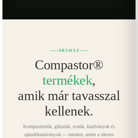
ÁRUHÁZ
Compastor®
termékek
,
amik már tavasszal
kellenek.
Komposztolók, giliszták, rosták, kiadványok és
ajándékutalványok — minden, amire a sikeres