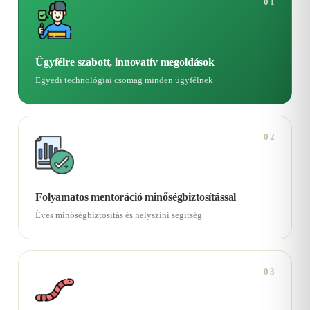
01
Ügyfélre szabott, innovatív megoldások
Egyedi technológiai csomag minden ügyfélnek
02
Folyamatos mentoráció minőségbiztosítással
Éves minőségbiztosítás és helyszíni segítség
03