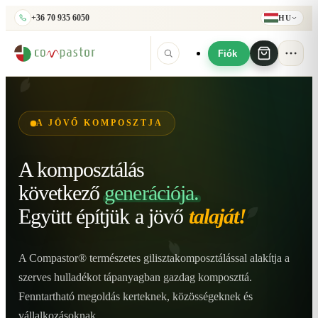
+36 70 935 6050
HU
Fiók
A JÖVŐ KOMPOSZTJA
A komposztálás
következő
generációja.
Együtt építjük
a jövő
talaját!
A Compastor® természetes gilisztakomposztálással alakítja a
szerves hulladékot tápanyagban gazdag komposzttá.
Fenntartható megoldás kerteknek, közösségeknek és
vállalkozásoknak.