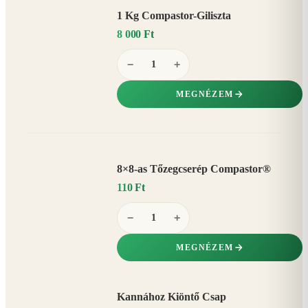
1 Kg Compastor-Giliszta
8 000 Ft
−
+
MEGNÉZEM
8×8-as Tőzegcserép Compastor®
110 Ft
−
+
MEGNÉZEM
Kannához Kiöntő Csap