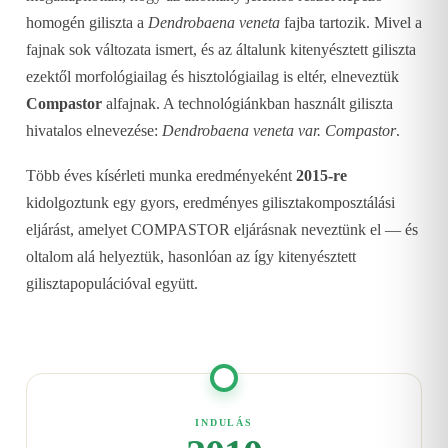
homogén giliszta a
Dendrobaena veneta
fajba tartozik. Mivel a
fajnak sok változata ismert, és az általunk kitenyésztett giliszta
ezektől morfológiailag és hisztológiailag is eltér, elneveztük
Compastor
alfajnak. A technológiánkban használt giliszta
hivatalos elnevezése:
Dendrobaena veneta var. Compastor
.
Több éves kísérleti munka eredményeként
2015-re
kidolgoztunk egy gyors, eredményes gilisztakomposztálási
eljárást, amelyet COMPASTOR eljárásnak neveztünk el — és
oltalom alá helyeztük, hasonlóan az így kitenyésztett
gilisztapopulációval együtt.
INDULÁS