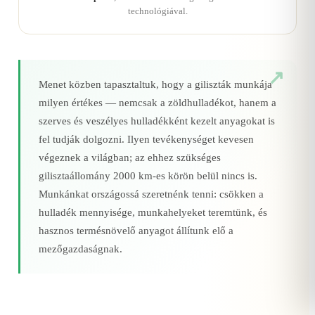
technológiával.
Menet közben tapasztaltuk, hogy a giliszták munkája
milyen értékes — nemcsak a zöldhulladékot, hanem a
szerves és veszélyes hulladékként kezelt anyagokat is
fel tudják dolgozni. Ilyen tevékenységet kevesen
végeznek a világban; az ehhez szükséges
gilisztaállomány 2000 km‑es körön belül nincs is.
Munkánkat országossá szeretnénk tenni: csökken a
hulladék mennyisége, munkahelyeket teremtünk, és
hasznos termésnövelő anyagot állítunk elő a
mezőgazdaságnak.