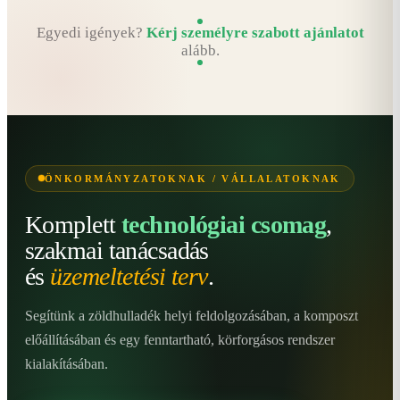
Egyedi igények?
Kérj személyre szabott ajánlatot
alább.
ÖNKORMÁNYZATOKNAK / VÁLLALATOKNAK
Komplett
technológiai csomag
,
szakmai tanácsadás
és
üzemeltetési terv
.
Segítünk a zöldhulladék helyi feldolgozásában, a komposzt
előállításában és egy fenntartható, körforgásos rendszer
kialakításában.