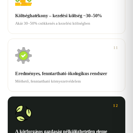
Költséghatékony – kezelési költség −30–50%
Akár 30–50% csökkenés a kezelési költségben
11
Eredményes, fenntartható ökologikus rendszer
Mérhető, fenntartható környezetvédelem
12
A körforgásos gazdaság nélkülözhetetlen eleme