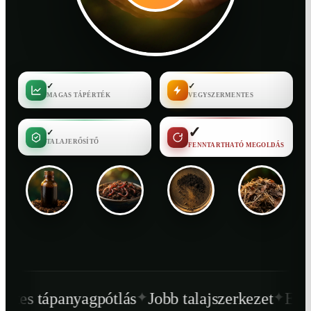
✓
✓
MAGAS TÁPÉRTÉK
VEGYSZERMENTES
✓
✓
TALAJERŐSÍTŐ
FENNTARTHATÓ MEGOLDÁS
✦
✦
ótlás
Jobb talajszerkezet
Egészségesebb nö