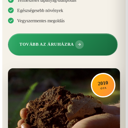
Természetes tápanyag-utánpótlás
Egészségesebb növények
Vegyszermentes megoldás
TOVÁBB AZ ÁRUHÁZRA
2010
ÓTA