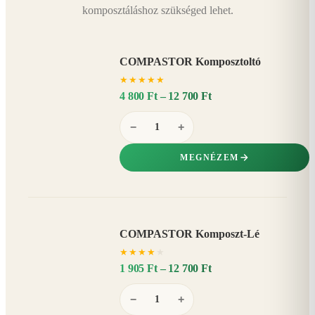
komposztáláshoz szükséged lehet.
COMPASTOR Komposztoltó
★
★
★
★
★
4 800 Ft – 12 700 Ft
−
+
MEGNÉZEM
COMPASTOR Komposzt-Lé
AKÁR
★
★
★
★
★
20%
−
1 905 Ft – 12 700 Ft
−
+