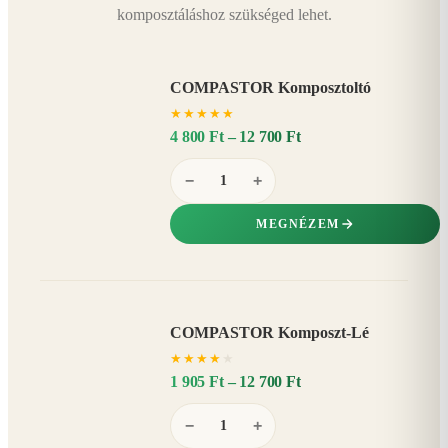
komposztáláshoz szükséged lehet.
COMPASTOR Komposztoltó
★
★
★
★
★
4 800 Ft – 12 700 Ft
−
+
MEGNÉZEM
COMPASTOR Komposzt-Lé
AKÁR
★
★
★
★
★
20%
−
1 905 Ft – 12 700 Ft
−
+