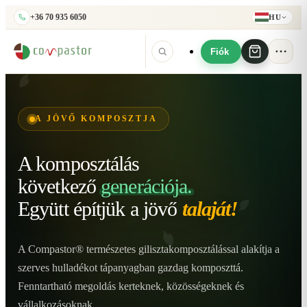
+36 70 935 6050
HU
Fiók
A JÖVŐ KOMPOSZTJA
A komposztálás
következő
generációja.
Együtt építjük
a jövő
talaját!
A Compastor® természetes gilisztakomposztálással alakítja a
szerves hulladékot tápanyagban gazdag komposzttá.
Fenntartható megoldás kerteknek, közösségeknek és
vállalkozásoknak.