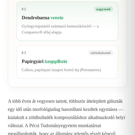
02
nagytestű
Dendrobaena
veneta
Gyöngyöspatáról származó humuszkészítő — a
Compastor® alfaj alapja.
03
cellulózbontó
Papírgyári
iszapgiliszta
Csíkos, papíripari iszapot bontó faj (Peremarton).
A több éven át vegyesen tartott, többször áttelepített giliszták
egy idő után morfológiailag hasonlítani kezdtek egymásra —
kialakult a zöldhulladék komposztáláshoz alkalmazkodó helyi
változat. A Pécsi Tudományegyetem munkatársai
megállapították, hogy az állomány jelentős részét képező