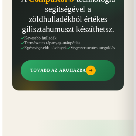
segítségével a
zöldhulladékból értékes
gilisztahumuszt készíthetsz.
Kevesebb hulladék
Természetes tápanyag-utánpótlás
Egészségesebb növények
Vegyszermentes megoldás
TOVÁBB AZ ÁRUHÁZBA