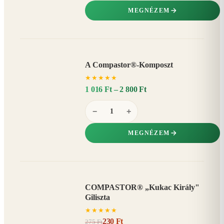
MEGNÉZEM
A Compastor®-Komposzt
AKÁR
★
★
★
★
★
15%
−
1 016 Ft – 2 800 Ft
−
+
MEGNÉZEM
COMPASTOR® „Kukac Király"
AKCIÓ
Giliszta
16%
−
★
★
★
★
★
230 Ft
275 Ft