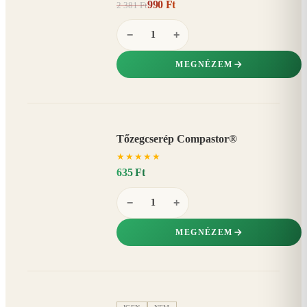
990 Ft
2 381 Ft
58%
−
−
+
MEGNÉZEM
Tőzegcserép Compastor®
★
★
★
★
★
635 Ft
−
+
MEGNÉZEM