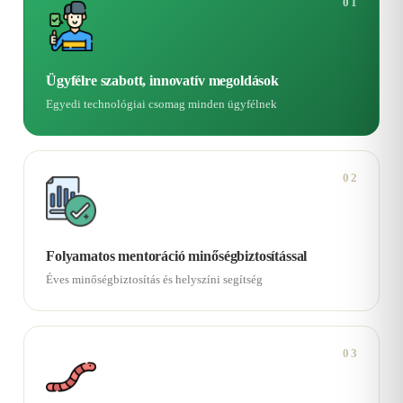
01
Ügyfélre szabott, innovatív megoldások
Egyedi technológiai csomag minden ügyfélnek
02
Folyamatos mentoráció minőségbiztosítással
Éves minőségbiztosítás és helyszíni segítség
03