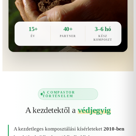
15+
40+
3–6 hó
ÉV
PARTNER
KÉSZ
KOMPOSZT
A COMPASTOR
TÖRTÉNELEM
A kezdetektől a
védjegyig
A kezdetleges komposztálási kísérleteket
2010-ben