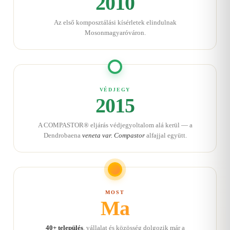
2010
Az első komposztálási kísérletek elindulnak
Mosonmagyaróváron.
VÉDJEGY
2015
A COMPASTOR® eljárás védjegyoltalom alá kerül — a
Dendrobaena
veneta var. Compastor
alfajjal együtt.
MOST
Ma
40+ település
, vállalat és közösség dolgozik már a