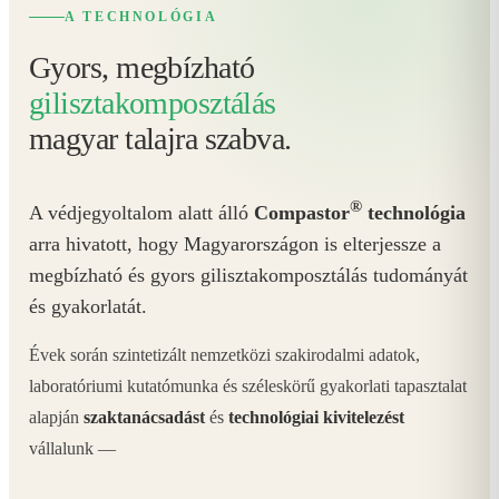
A TECHNOLÓGIA
Gyors, megbízható
gilisztakomposztálás
magyar talajra szabva.
®
A védjegyoltalom alatt álló
Compastor
technológia
arra hivatott, hogy Magyarországon is elterjessze a
megbízható és gyors gilisztakomposztálás tudományát
és gyakorlatát.
Évek során szintetizált nemzetközi szakirodalmi adatok,
laboratóriumi kutatómunka és széleskörű gyakorlati tapasztalat
alapján
szaktanácsadást
és
technológiai kivitelezést
vállalunk —