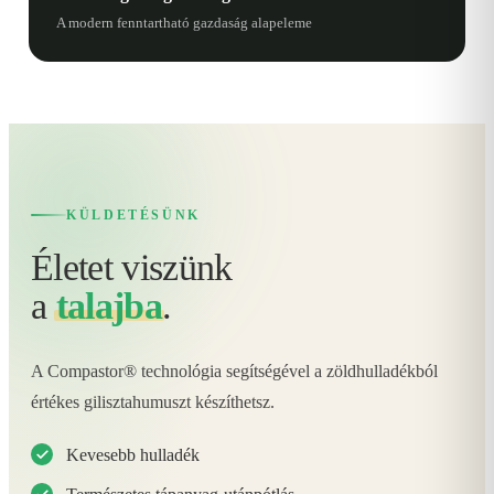
A modern fenntartható gazdaság alapeleme
KÜLDETÉSÜNK
Életet viszünk
a
talajba
.
A Compastor® technológia segítségével a zöldhulladékból
értékes gilisztahumuszt készíthetsz.
Kevesebb hulladék