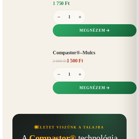
1 750 Ft
−
+
MEGNÉZEM
Compastor®–Mulcs
AKCIÓ
1 500 Ft
2 000 Ft
25%
−
−
+
MEGNÉZEM
ÉLETET VISZÜNK A TALAJBA
A
Compastor®
technológia