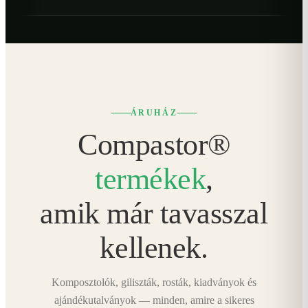
ÁRUHÁZ
Compastor®
termékek
,
amik már tavasszal
kellenek.
Komposztolók, giliszták, rosták, kiadványok és
ajándékutalványok — minden, amire a sikeres