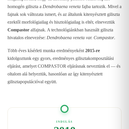
homogén giliszta a
Dendrobaena veneta
fajba tartozik. Mivel a
fajnak sok változata ismert, és az általunk kitenyésztett giliszta
ezektől morfológiailag és hisztológiailag is eltér, elneveztük
Compastor
alfajnak. A technológiánkban használt giliszta
hivatalos elnevezése:
Dendrobaena veneta var. Compastor
.
Több éves kísérleti munka eredményeként
2015-re
kidolgoztunk egy gyors, eredményes gilisztakomposztálási
eljárást, amelyet COMPASTOR eljárásnak neveztünk el — és
oltalom alá helyeztük, hasonlóan az így kitenyésztett
gilisztapopulációval együtt.
INDULÁS