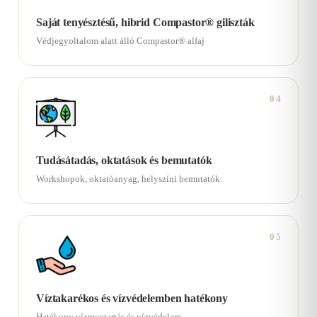
Saját tenyésztésű, hibrid Compastor® giliszták
Védjegyoltalom alatt álló Compastor® alfaj
04
Tudásátadás, oktatások és bemutatók
Workshopok, oktatóanyag, helyszíni bemutatók
05
Víztakarékos és vízvédelemben hatékony
Hatékony vízmegtartás és vízvédelem