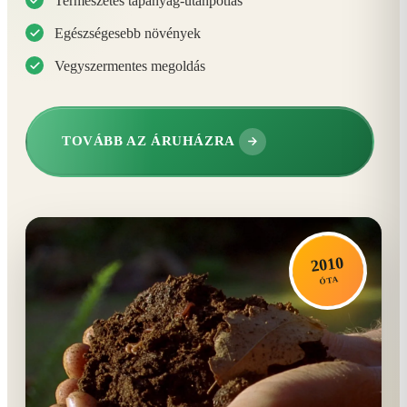
Természetes tápanyag-utánpótlás
Egészségesebb növények
Vegyszermentes megoldás
TOVÁBB AZ ÁRUHÁZRA
2010
ÓTA