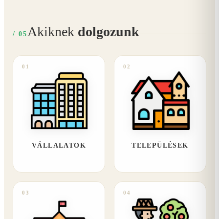
Akiknek
dolgozunk
/ 05
01
02
VÁLLALATOK
TELEPÜLÉSEK
03
04