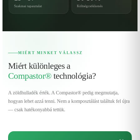
Szakmai tapasztalat
Költségcsökkenés
MIÉRT MINKET VÁLASSZ
Miért különleges a
Compastor®
technológia?
A zöldhulladék érték. A Compastor® pedig megmutatja,
hogyan lehet azzá tenni. Nem a komposztálást találtuk fel újra
— csak hatékonyabbá tettük.