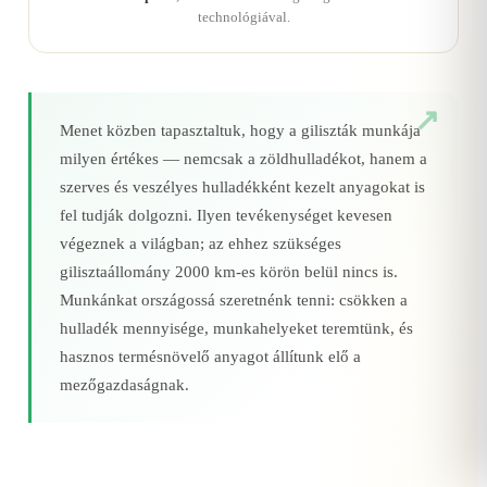
technológiával.
Menet közben tapasztaltuk, hogy a giliszták munkája
milyen értékes — nemcsak a zöldhulladékot, hanem a
szerves és veszélyes hulladékként kezelt anyagokat is
fel tudják dolgozni. Ilyen tevékenységet kevesen
végeznek a világban; az ehhez szükséges
gilisztaállomány 2000 km‑es körön belül nincs is.
Munkánkat országossá szeretnénk tenni: csökken a
hulladék mennyisége, munkahelyeket teremtünk, és
hasznos termésnövelő anyagot állítunk elő a
mezőgazdaságnak.