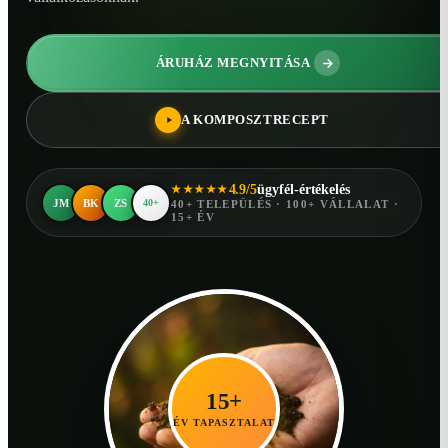
ÁRUHÁZ MEGNYITÁSA
A KOMPOSZTRECEPT
4.9/5
ügyfél-értékelés
★★★★★
JM
BK
ZS
40+
40+ TELEPÜLÉS · 100+ VÁLLALAT ·
15+ ÉV
15+
ÉV TAPASZTALAT