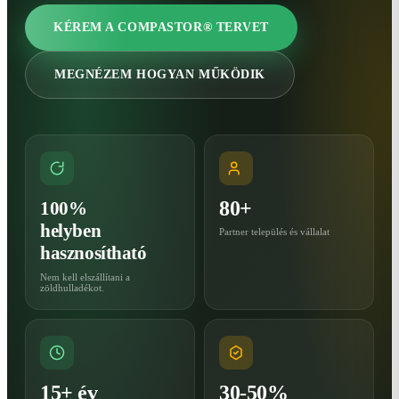
KÉREM A COMPASTOR® TERVET
MEGNÉZEM HOGYAN MŰKÖDIK
80+
100%
helyben
Partner település és vállalat
hasznosítható
Nem kell elszállítani a
zöldhulladékot.
15+ év
30-50%