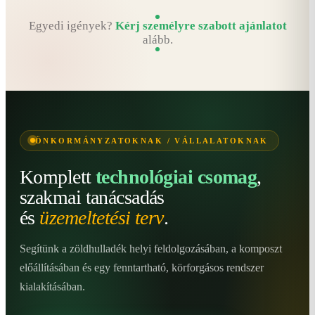
Egyedi igények?
Kérj személyre szabott ajánlatot
alább.
ÖNKORMÁNYZATOKNAK / VÁLLALATOKNAK
Komplett
technológiai csomag
,
szakmai tanácsadás
és
üzemeltetési terv
.
Segítünk a zöldhulladék helyi feldolgozásában, a komposzt
előállításában és egy fenntartható, körforgásos rendszer
kialakításában.