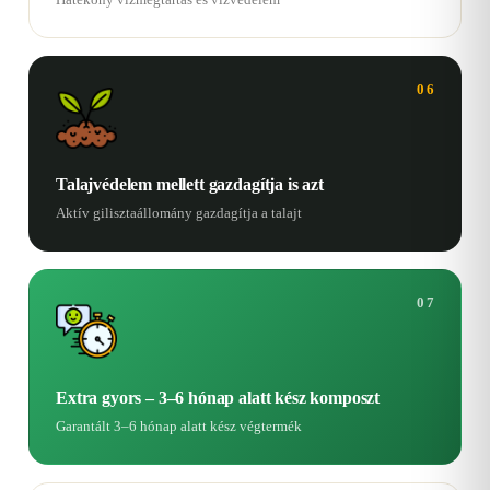
06
Talajvédelem mellett gazdagítja is azt
Aktív gilisztaállomány gazdagítja a talajt
07
Extra gyors – 3–6 hónap alatt kész komposzt
Garantált 3–6 hónap alatt kész végtermék