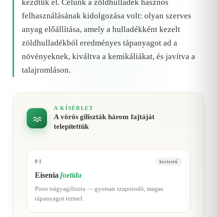
kezdtük el. Célunk a zöldhulladék hasznos
felhasználásának kidolgozása volt: olyan szerves
anyag előállítása, amely a hulladékként kezelt
zöldhulladékból eredményes tápanyagot ad a
növényeknek, kiváltva a kemikáliákat, és javítva a
talajromláson.
A KÍSÉRLET
A vörös giliszták három fajtáját
telepítettük
01
kistestű
Eisenia
foetida
Piros trágyagiliszta — gyorsan szaporodó, magas
tápanyagot termel.