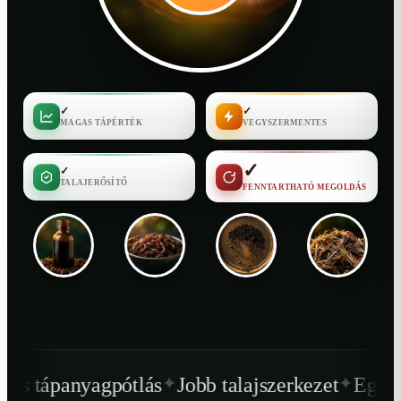
✓
✓
MAGAS TÁPÉRTÉK
VEGYSZERMENTES
✓
✓
TALAJERŐSÍTŐ
FENNTARTHATÓ MEGOLDÁS
✦
✦
tlás
Jobb talajszerkezet
Egészségesebb növé