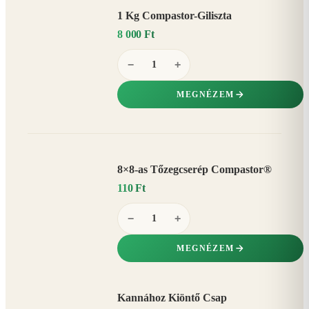
1 Kg Compastor-Giliszta
8 000 Ft
−
+
MEGNÉZEM
8×8-as Tőzegcserép Compastor®
110 Ft
−
+
MEGNÉZEM
Kannához Kiöntő Csap