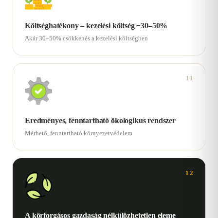
Költséghatékony – kezelési költség −30–50%
Akár 30–50% csökkenés a kezelési költségben
11
Eredményes, fenntartható ökologikus rendszer
Mérhető, fenntartható környezetvédelem
12
A körforgásos gazdaság nélkülözhetetlen eleme