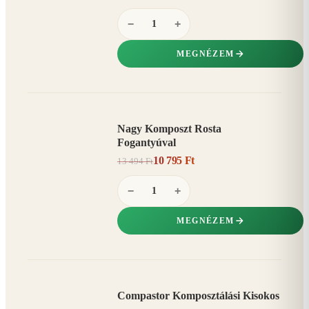
−
+
MEGNÉZEM
Nagy Komposzt Rosta
AKCIÓ
Fogantyúval
20%
−
10 795 Ft
13 494 Ft
−
+
MEGNÉZEM
Compastor Komposztálási Kisokos
AKCIÓ