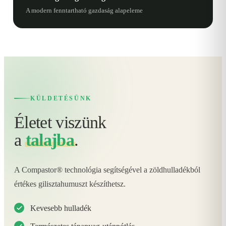
A modern fenntartható gazdaság alapeleme
KÜLDETÉSÜNK
Életet viszünk
a
talajba
.
A Compastor® technológia segítségével a zöldhulladékból
értékes gilisztahumuszt készíthetsz.
Kevesebb hulladék