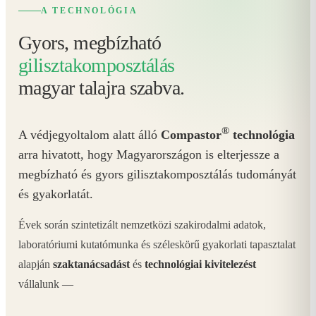
A TECHNOLÓGIA
Gyors, megbízható
gilisztakomposztálás
magyar talajra szabva.
®
A védjegyoltalom alatt álló
Compastor
technológia
arra hivatott, hogy Magyarországon is elterjessze a
megbízható és gyors gilisztakomposztálás tudományát
és gyakorlatát.
Évek során szintetizált nemzetközi szakirodalmi adatok,
laboratóriumi kutatómunka és széleskörű gyakorlati tapasztalat
alapján
szaktanácsadást
és
technológiai kivitelezést
vállalunk —