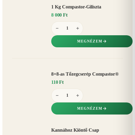
1 Kg Compastor-Giliszta
8 000 Ft
−
+
MEGNÉZEM
8×8-as Tőzegcserép Compastor®
110 Ft
−
+
MEGNÉZEM
Kannához Kiöntő Csap