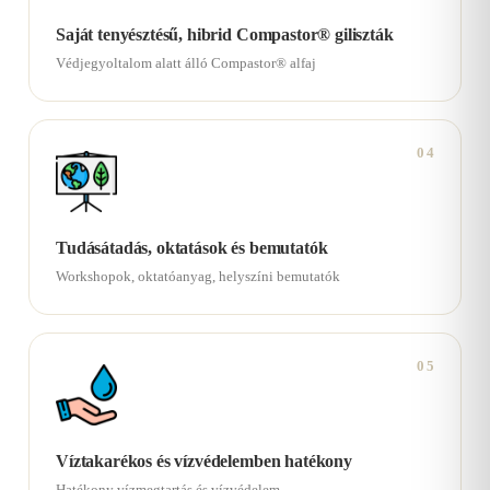
Saját tenyésztésű, hibrid Compastor® giliszták
Védjegyoltalom alatt álló Compastor® alfaj
04
Tudásátadás, oktatások és bemutatók
Workshopok, oktatóanyag, helyszíni bemutatók
05
Víztakarékos és vízvédelemben hatékony
Hatékony vízmegtartás és vízvédelem