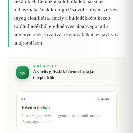
kezdtük el. Célunk a zöldhulladék hasznos
felhasználásának kidolgozása volt: olyan szerves
anyag előállítása, amely a hulladékként kezelt
zöldhulladékból eredményes tápanyagot ad a
növényeknek, kiváltva a kemikáliákat, és javítva a
talajromláson.
A KÍSÉRLET
A vörös giliszták három fajtáját
telepítettük
01
kistestű
Eisenia
foetida
Piros trágyagiliszta — gyorsan szaporodó, magas
tápanyagot termel.