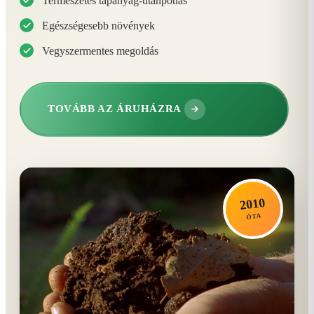
Természetes tápanyag-utánpótlás
Egészségesebb növények
Vegyszermentes megoldás
TOVÁBB AZ ÁRUHÁZRA
2010
ÓTA