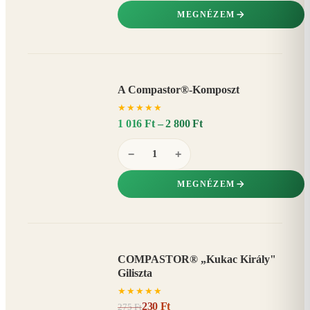
MEGNÉZEM
A Compastor®-Komposzt
AKÁR
★
★
★
★
★
15%
−
1 016 Ft – 2 800 Ft
−
+
MEGNÉZEM
COMPASTOR® „Kukac Király"
AKCIÓ
Giliszta
16%
−
★
★
★
★
★
230 Ft
275 Ft