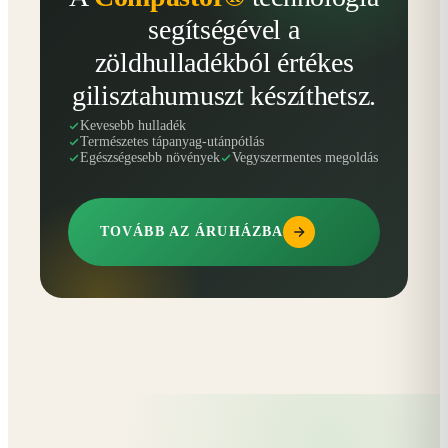
segítségével a
zöldhulladékból értékes
gilisztahumuszt készíthetsz.
Kevesebb hulladék
Természetes tápanyag-utánpótlás
Egészségesebb növények
Vegyszermentes megoldás
TOVÁBB AZ ÁRUHÁZBA