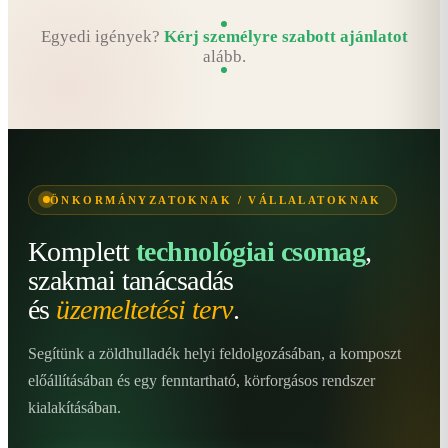
Egyedi igények?
Kérj személyre szabott ajánlatot
alább.
ÖNKORMÁNYZATOKNAK / VÁLLALATOKNAK
Komplett
technológiai csomag
,
szakmai tanácsadás
és
üzemeltetési terv
.
Segítünk a zöldhulladék helyi feldolgozásában, a komposzt
előállításában és egy fenntartható, körforgásos rendszer
kialakításában.