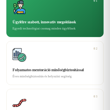
01
Ügyfélre szabott, innovatív megoldások
Egyedi technológiai csomag minden ügyfélnek
02
Folyamatos mentoráció minőségbiztosítással
Éves minőségbiztosítás és helyszíni segítség
03