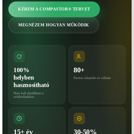
KÉREM A COMPASTOR® TERVET
MEGNÉZEM HOGYAN MŰKÖDIK
80+
100%
helyben
Partner település és vállalat
hasznosítható
Nem kell elszállítani a
zöldhulladékot.
15+ év
30-50%