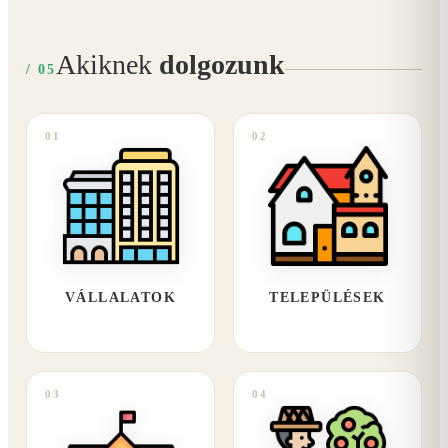
Akiknek
dolgozunk
/ 05
01
02
VÁLLALATOK
TELEPÜLÉSEK
03
04