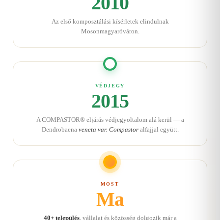
2010
Az első komposztálási kísérletek elindulnak
Mosonmagyaróváron.
VÉDJEGY
2015
A COMPASTOR® eljárás védjegyoltalom alá kerül — a
Dendrobaena
veneta var. Compastor
alfajjal együtt.
MOST
Ma
40+ település
, vállalat és közösség dolgozik már a