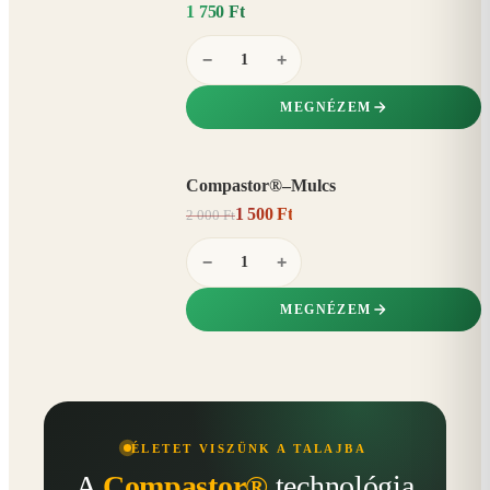
1 750 Ft
−
+
MEGNÉZEM
Compastor®–Mulcs
AKCIÓ
1 500 Ft
2 000 Ft
25%
−
−
+
MEGNÉZEM
ÉLETET VISZÜNK A TALAJBA
A
Compastor®
technológia