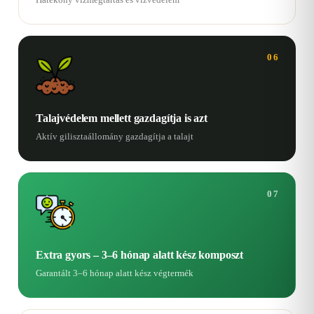
06
Talajvédelem mellett gazdagítja is azt
Aktív gilisztaállomány gazdagítja a talajt
07
Extra gyors – 3–6 hónap alatt kész komposzt
Garantált 3–6 hónap alatt kész végtermék