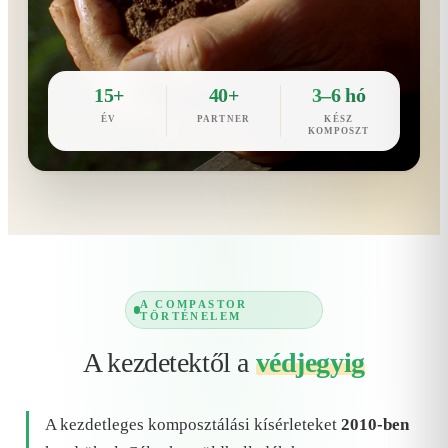
15+
40+
3–6 hó
ÉV
PARTNER
KÉSZ
KOMPOSZT
A COMPASTOR
TÖRTÉNELEM
A kezdetektől a
védjegyig
A kezdetleges komposztálási kísérleteket
2010-ben