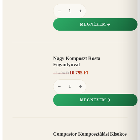
−
+
MEGNÉZEM
Nagy Komposzt Rosta
AKCIÓ
Fogantyúval
20%
−
10 795 Ft
13 494 Ft
−
+
MEGNÉZEM
Compastor Komposztálási Kisokos
AKCIÓ