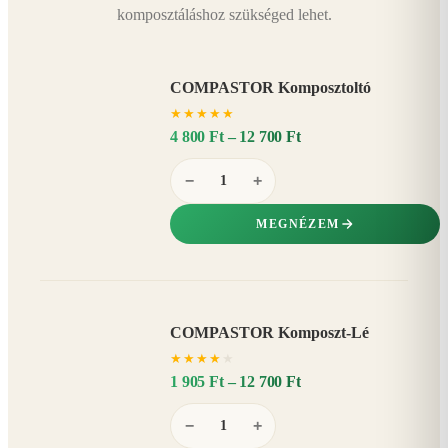
komposztáláshoz szükséged lehet.
COMPASTOR Komposztoltó
★
★
★
★
★
4 800 Ft – 12 700 Ft
−
+
MEGNÉZEM
COMPASTOR Komposzt-Lé
AKÁR
★
★
★
★
★
20%
−
1 905 Ft – 12 700 Ft
−
+