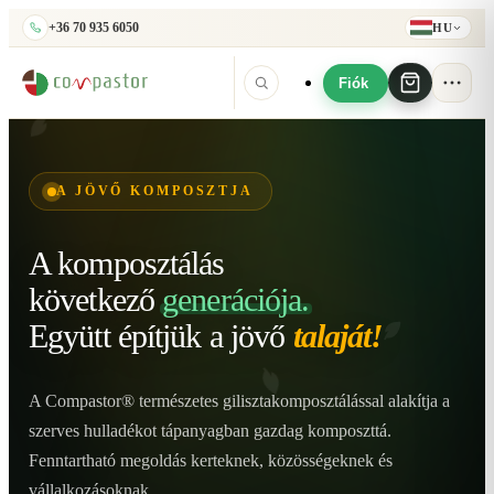
+36 70 935 6050
HU
Fiók
A JÖVŐ KOMPOSZTJA
A komposztálás
következő
generációja.
Együtt építjük
a jövő
talaját!
A Compastor® természetes gilisztakomposztálással alakítja a
szerves hulladékot tápanyagban gazdag komposzttá.
Fenntartható megoldás kerteknek, közösségeknek és
vállalkozásoknak.