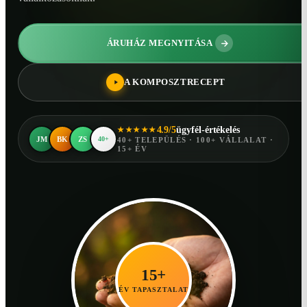
ÁRUHÁZ MEGNYITÁSA
A KOMPOSZTRECEPT
4.9/5
ügyfél-értékelés
★★★★★
JM
BK
ZS
40+
40+ TELEPÜLÉS · 100+ VÁLLALAT ·
15+ ÉV
15+
ÉV TAPASZTALAT