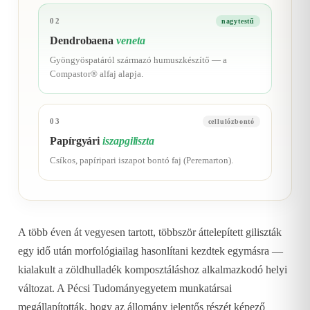
02
nagytestű
Dendrobaena
veneta
Gyöngyöspatáról származó humuszkészítő — a
Compastor® alfaj alapja.
03
cellulózbontó
Papírgyári
iszapgiliszta
Csíkos, papíripari iszapot bontó faj (Peremarton).
A több éven át vegyesen tartott, többször áttelepített giliszták
egy idő után morfológiailag hasonlítani kezdtek egymásra —
kialakult a zöldhulladék komposztáláshoz alkalmazkodó helyi
változat. A Pécsi Tudományegyetem munkatársai
megállapították, hogy az állomány jelentős részét képező