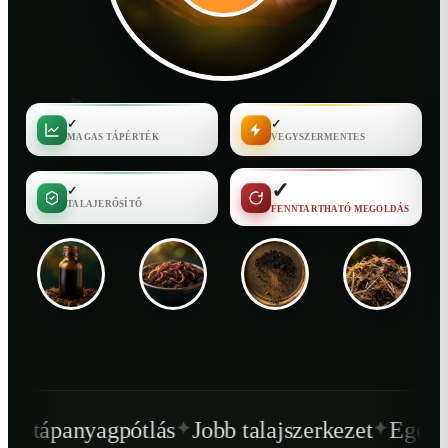
✓
✓
MAGAS TÁPÉRTÉK
VEGYSZERMENTES
✓
✓
TALAJERŐSÍTŐ
FENNTARTHATÓ MEGOLDÁS
✦
✦
lás
Jobb talajszerkezet
Egészségesebb növé