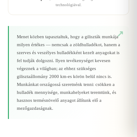
technológiával.
Menet közben tapasztaltuk, hogy a giliszták munkája
milyen értékes — nemcsak a zöldhulladékot, hanem a
szerves és veszélyes hulladékként kezelt anyagokat is
fel tudják dolgozni. Ilyen tevékenységet kevesen
végeznek a világban; az ehhez szükséges
gilisztaállomány 2000 km‑es körön belül nincs is.
Munkánkat országossá szeretnénk tenni: csökken a
hulladék mennyisége, munkahelyeket teremtünk, és
hasznos termésnövelő anyagot állítunk elő a
mezőgazdaságnak.