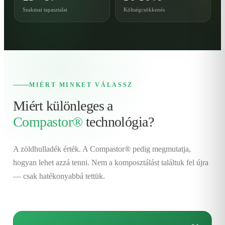
Szakmai tapasztalat
Költségcsökkenés
MIÉRT MINKET VÁLASSZ
Miért különleges a
Compastor®
technológia?
A zöldhulladék érték. A Compastor® pedig megmutatja,
hogyan lehet azzá tenni. Nem a komposztálást találtuk fel újra
— csak hatékonyabbá tettük.