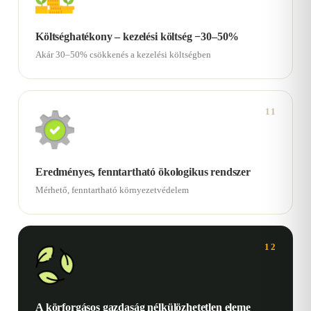
Költséghatékony – kezelési költség −30–50%
Akár 30–50% csökkenés a kezelési költségben
11
Eredményes, fenntartható ökologikus rendszer
Mérhető, fenntartható környezetvédelem
12
A körforgásos gazdaság nélkülözhetetlen eleme