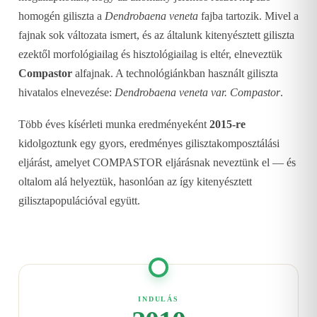
homogén giliszta a
Dendrobaena veneta
fajba tartozik. Mivel a
fajnak sok változata ismert, és az általunk kitenyésztett giliszta
ezektől morfológiailag és hisztológiailag is eltér, elneveztük
Compastor
alfajnak. A technológiánkban használt giliszta
hivatalos elnevezése:
Dendrobaena veneta var. Compastor
.
Több éves kísérleti munka eredményeként
2015-re
kidolgoztunk egy gyors, eredményes gilisztakomposztálási
eljárást, amelyet COMPASTOR eljárásnak neveztünk el — és
oltalom alá helyeztük, hasonlóan az így kitenyésztett
gilisztapopulációval együtt.
INDULÁS