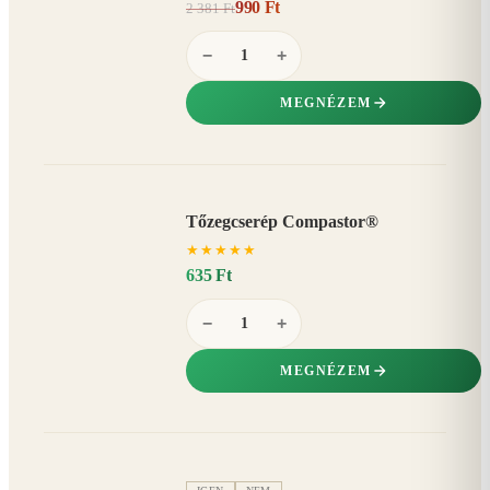
990 Ft
2 381 Ft
58%
−
−
+
MEGNÉZEM
Tőzegcserép Compastor®
★
★
★
★
★
635 Ft
−
+
MEGNÉZEM