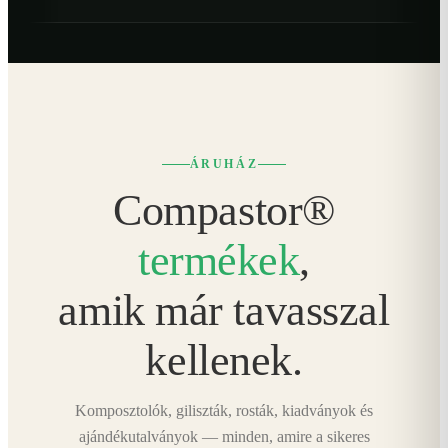
ÁRUHÁZ
Compastor®
termékek
,
amik már tavasszal
kellenek.
Komposztolók, giliszták, rosták, kiadványok és
ajándékutalványok — minden, amire a sikeres