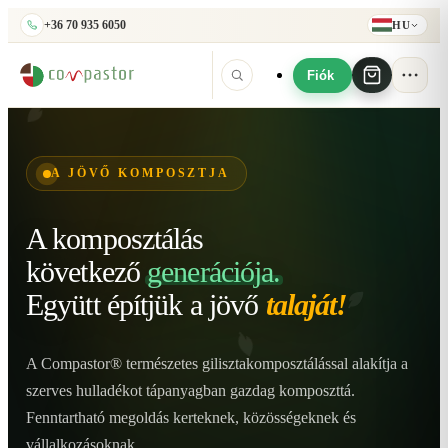
+36 70 935 6050
HU
Fiók
A JÖVŐ KOMPOSZTJA
A komposztálás
következő
generációja.
Együtt építjük
a jövő
talaját!
A Compastor® természetes gilisztakomposztálással alakítja a
szerves hulladékot tápanyagban gazdag komposzttá.
Fenntartható megoldás kerteknek, közösségeknek és
vállalkozásoknak.