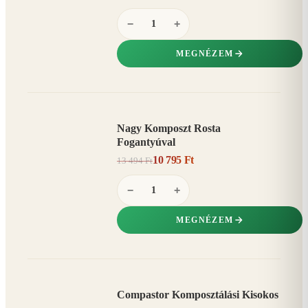
−
+
MEGNÉZEM
Nagy Komposzt Rosta
AKCIÓ
Fogantyúval
20%
−
10 795 Ft
13 494 Ft
−
+
MEGNÉZEM
Compastor Komposztálási Kisokos
AKCIÓ