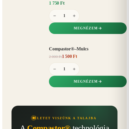
1 750 Ft
−
+
MEGNÉZEM
Compastor®–Mulcs
AKCIÓ
1 500 Ft
2 000 Ft
25%
−
−
+
MEGNÉZEM
ÉLETET VISZÜNK A TALAJBA
A
Compastor®
technológia