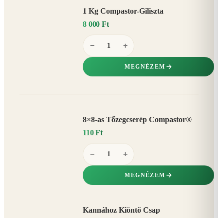
1 Kg Compastor-Giliszta
8 000 Ft
−
+
MEGNÉZEM
8×8-as Tőzegcserép Compastor®
110 Ft
−
+
MEGNÉZEM
Kannához Kiöntő Csap