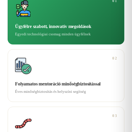
01
Ügyfélre szabott, innovatív megoldások
Egyedi technológiai csomag minden ügyfélnek
02
Folyamatos mentoráció minőségbiztosítással
Éves minőségbiztosítás és helyszíni segítség
03