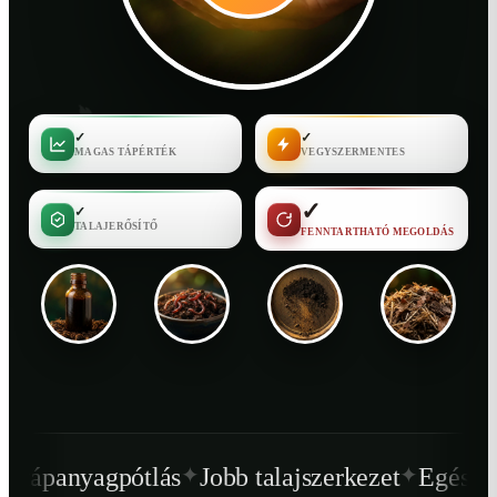
✓
✓
MAGAS TÁPÉRTÉK
VEGYSZERMENTES
✓
✓
TALAJERŐSÍTŐ
FENNTARTHATÓ MEGOLDÁS
✦
✦
s
Jobb talajszerkezet
Egészségesebb növény