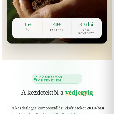
15+
40+
3–6 hó
ÉV
PARTNER
KÉSZ
KOMPOSZT
A COMPASTOR
TÖRTÉNELEM
A kezdetektől a
védjegyig
A kezdetleges komposztálási kísérleteket
2010-ben