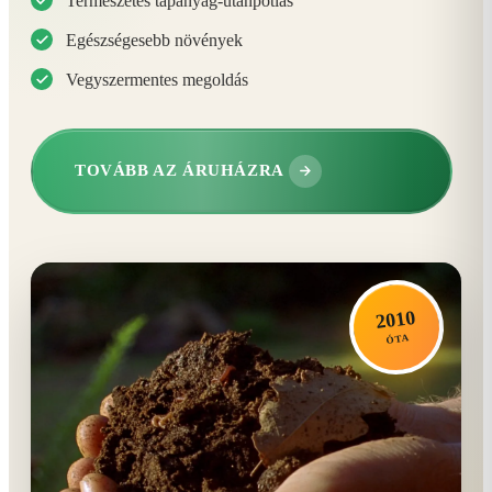
Természetes tápanyag-utánpótlás
Egészségesebb növények
Vegyszermentes megoldás
TOVÁBB AZ ÁRUHÁZRA
2010
ÓTA