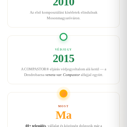
2010
Az első komposztálási kísérletek elindulnak
Mosonmagyaróváron.
VÉDJEGY
2015
A COMPASTOR® eljárás védjegyoltalom alá kerül — a
Dendrobaena
veneta var. Compastor
alfajjal együtt.
MOST
Ma
40+ település
, vállalat és közösség dolgozik már a