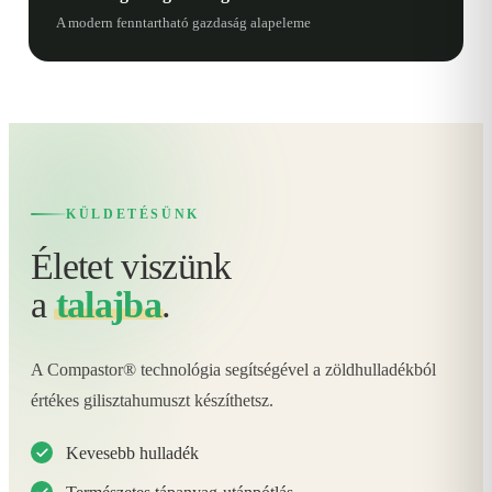
A modern fenntartható gazdaság alapeleme
KÜLDETÉSÜNK
Életet viszünk
a
talajba
.
A Compastor® technológia segítségével a zöldhulladékból
értékes gilisztahumuszt készíthetsz.
Kevesebb hulladék