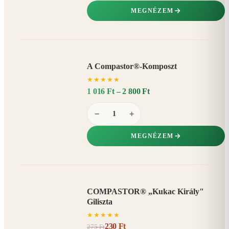
MEGNÉZEM
A Compastor®-Komposzt
AKÁR
★
★
★
★
★
15%
−
1 016 Ft – 2 800 Ft
−
+
MEGNÉZEM
COMPASTOR® „Kukac Király"
AKCIÓ
Giliszta
16%
−
★
★
★
★
★
230 Ft
275 Ft