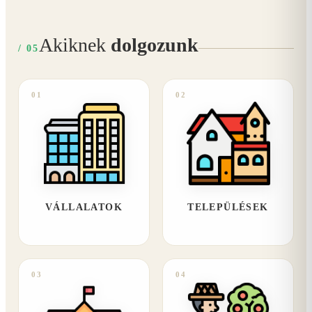
Akiknek
dolgozunk
/ 05
01
02
VÁLLALATOK
TELEPÜLÉSEK
03
04