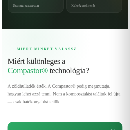
Szakmai tapasztalat
Költségcsökkenés
MIÉRT MINKET VÁLASSZ
Miért különleges a
Compastor®
technológia?
A zöldhulladék érték. A Compastor® pedig megmutatja,
hogyan lehet azzá tenni. Nem a komposztálást találtuk fel újra
— csak hatékonyabbá tettük.