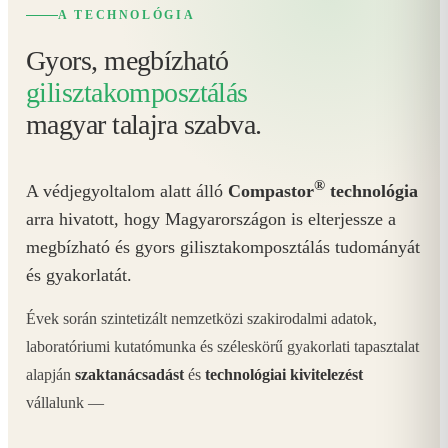
A TECHNOLÓGIA
Gyors, megbízható
gilisztakomposztálás
magyar talajra szabva.
®
A védjegyoltalom alatt álló
Compastor
technológia
arra hivatott, hogy Magyarországon is elterjessze a
megbízható és gyors gilisztakomposztálás tudományát
és gyakorlatát.
Évek során szintetizált nemzetközi szakirodalmi adatok,
laboratóriumi kutatómunka és széleskörű gyakorlati tapasztalat
alapján
szaktanácsadást
és
technológiai kivitelezést
vállalunk —