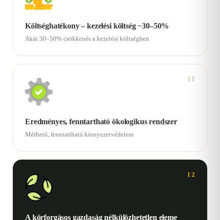
Költséghatékony – kezelési költség −30–50%
Akár 30–50% csökkenés a kezelési költségben
11
Eredményes, fenntartható ökologikus rendszer
Mérhető, fenntartható környezetvédelem
12
A körforgásos gazdaság nélkülözhetetlen eleme