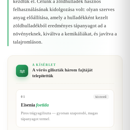
kezdtük el. Célunk a zöldhulladék hasznos
felhasználásának kidolgozása volt: olyan szerves
anyag előállítása, amely a hulladékként kezelt
zöldhulladékból eredményes tápanyagot ad a
növényeknek, kiváltva a kemikáliákat, és javítva a
talajromláson.
A KÍSÉRLET
A vörös giliszták három fajtáját
telepítettük
01
kistestű
Eisenia
foetida
Piros trágyagiliszta — gyorsan szaporodó, magas
tápanyagot termel.