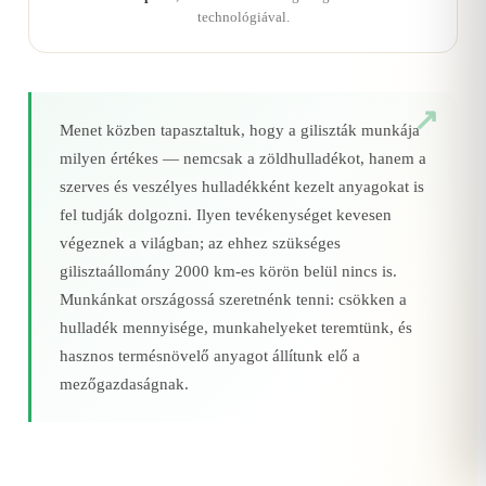
technológiával.
Menet közben tapasztaltuk, hogy a giliszták munkája
milyen értékes — nemcsak a zöldhulladékot, hanem a
szerves és veszélyes hulladékként kezelt anyagokat is
fel tudják dolgozni. Ilyen tevékenységet kevesen
végeznek a világban; az ehhez szükséges
gilisztaállomány 2000 km‑es körön belül nincs is.
Munkánkat országossá szeretnénk tenni: csökken a
hulladék mennyisége, munkahelyeket teremtünk, és
hasznos termésnövelő anyagot állítunk elő a
mezőgazdaságnak.