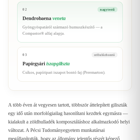
02
nagytestű
Dendrobaena
veneta
Gyöngyöspatáról származó humuszkészítő — a
Compastor® alfaj alapja.
03
cellulózbontó
Papírgyári
iszapgiliszta
Csíkos, papíripari iszapot bontó faj (Peremarton).
A több éven át vegyesen tartott, többször áttelepített giliszták
egy idő után morfológiailag hasonlítani kezdtek egymásra —
kialakult a zöldhulladék komposztáláshoz alkalmazkodó helyi
változat. A Pécsi Tudományegyetem munkatársai
megállapították, hogy az állomány jelentős részét képező