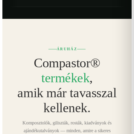
ÁRUHÁZ
Compastor®
termékek
,
amik már tavasszal
kellenek.
Komposztolók, giliszták, rosták, kiadványok és
ajándékutalványok — minden, amire a sikeres