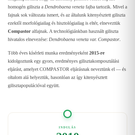
homogén giliszta a
Dendrobaena veneta
fajba tartozik. Mivel a
fajnak sok változata ismert, és az általunk kitenyésztett giliszta
ezektől morfológiailag és hisztológiailag is eltér, elneveztük
Compastor
alfajnak. A technológiánkban használt giliszta
hivatalos elnevezése:
Dendrobaena veneta var. Compastor
.
Több éves kísérleti munka eredményeként
2015-re
kidolgoztunk egy gyors, eredményes gilisztakomposztálási
eljárást, amelyet COMPASTOR eljárásnak neveztünk el — és
oltalom alá helyeztük, hasonlóan az így kitenyésztett
gilisztapopulációval együtt.
INDULÁS