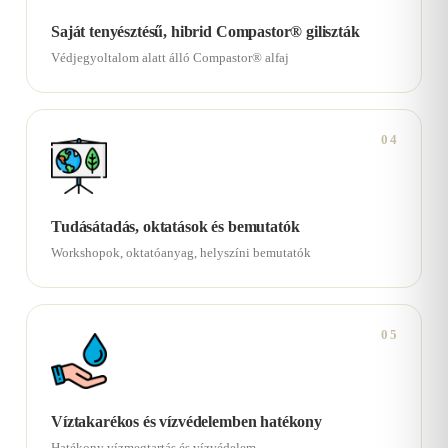
Saját tenyésztésű, hibrid Compastor® giliszták
Védjegyoltalom alatt álló Compastor® alfaj
04
Tudásátadás, oktatások és bemutatók
Workshopok, oktatóanyag, helyszíni bemutatók
05
Víztakarékos és vízvédelemben hatékony
Hatékony vízmegtartás és vízvédelem