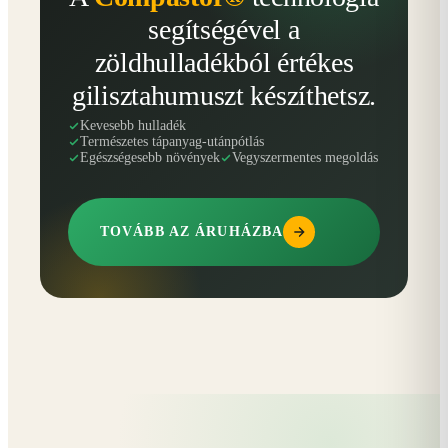
segítségével a
zöldhulladékból értékes
gilisztahumuszt készíthetsz.
Kevesebb hulladék
Természetes tápanyag-utánpótlás
Egészségesebb növények
Vegyszermentes megoldás
TOVÁBB AZ ÁRUHÁZBA