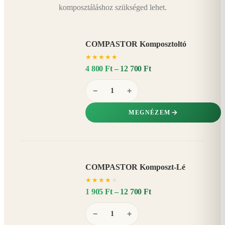
komposztáláshoz szükséged lehet.
COMPASTOR Komposztoltó
★
★
★
★
★
4 800 Ft – 12 700 Ft
−
+
MEGNÉZEM
COMPASTOR Komposzt-Lé
AKÁR
★
★
★
★
★
20%
−
1 905 Ft – 12 700 Ft
−
+