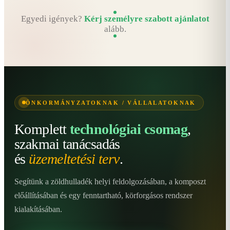
Egyedi igények?
Kérj személyre szabott ajánlatot
alább.
ÖNKORMÁNYZATOKNAK / VÁLLALATOKNAK
Komplett
technológiai csomag
,
szakmai tanácsadás
és
üzemeltetési terv
.
Segítünk a zöldhulladék helyi feldolgozásában, a komposzt
előállításában és egy fenntartható, körforgásos rendszer
kialakításában.