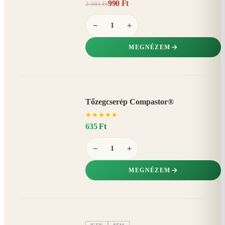
990 Ft
2 381 Ft
58%
−
−
+
MEGNÉZEM
Tőzegcserép Compastor®
★
★
★
★
★
635 Ft
−
+
MEGNÉZEM