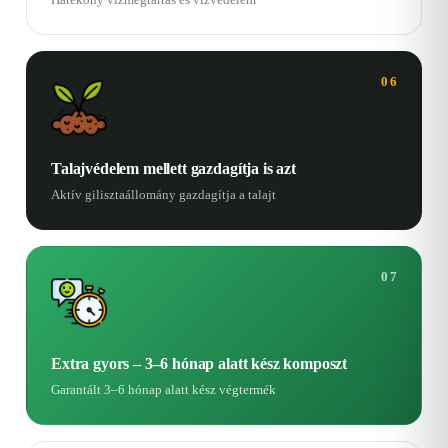
06
Talajvédelem mellett gazdagítja is azt
Aktív gilisztaállomány gazdagítja a talajt
07
Extra gyors – 3–6 hónap alatt kész komposzt
Garantált 3–6 hónap alatt kész végtermék