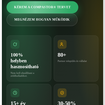
KÉREM A COMPASTOR® TERVET
MEGNÉZEM HOGYAN MŰKÖDIK
80+
100%
helyben
Partner település és vállalat
hasznosítható
Nem kell elszállítani a
zöldhulladékot.
15+ év
30-50%