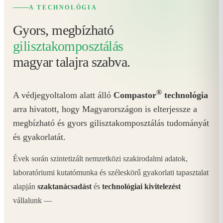
A TECHNOLÓGIA
Gyors, megbízható
gilisztakomposztálás
magyar talajra szabva.
®
A védjegyoltalom alatt álló
Compastor
technológia
arra hivatott, hogy Magyarországon is elterjessze a
megbízható és gyors gilisztakomposztálás tudományát
és gyakorlatát.
Évek során szintetizált nemzetközi szakirodalmi adatok,
laboratóriumi kutatómunka és széleskörű gyakorlati tapasztalat
alapján
szaktanácsadást
és
technológiai kivitelezést
vállalunk —