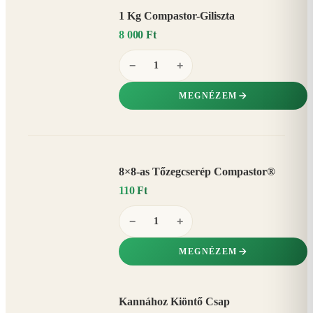
1 Kg Compastor-Giliszta
8 000 Ft
−
+
MEGNÉZEM
8×8-as Tőzegcserép Compastor®
110 Ft
−
+
MEGNÉZEM
Kannához Kiöntő Csap