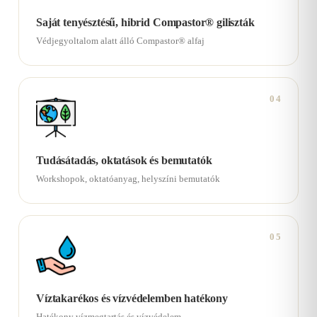
Saját tenyésztésű, hibrid Compastor® giliszták
Védjegyoltalom alatt álló Compastor® alfaj
04
Tudásátadás, oktatások és bemutatók
Workshopok, oktatóanyag, helyszíni bemutatók
05
Víztakarékos és vízvédelemben hatékony
Hatékony vízmegtartás és vízvédelem