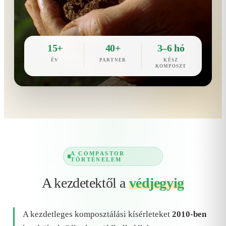
15+
40+
3–6 hó
ÉV
PARTNER
KÉSZ
KOMPOSZT
A COMPASTOR
TÖRTÉNELEM
A kezdetektől a
védjegyig
A kezdetleges komposztálási kísérleteket
2010-ben