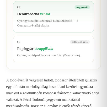
02
nagytestű
Dendrobaena
veneta
Gyöngyöspatáról származó humuszkészítő — a
Compastor® alfaj alapja.
03
cellulózbontó
Papírgyári
iszapgiliszta
Csíkos, papíripari iszapot bontó faj (Peremarton).
A több éven át vegyesen tartott, többször áttelepített giliszták
egy idő után morfológiailag hasonlítani kezdtek egymásra —
kialakult a zöldhulladék komposztáláshoz alkalmazkodó helyi
változat. A Pécsi Tudományegyetem munkatársai
megállapították, hogy az állomány jelentős részét képező