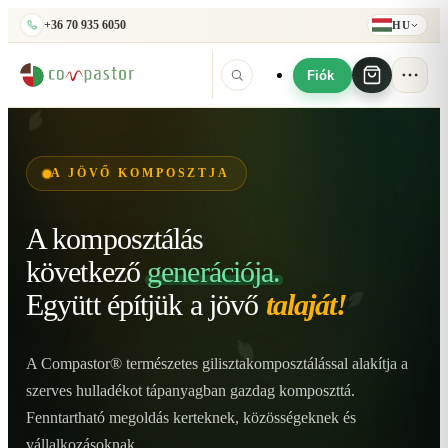
+36 70 935 6050
HU
Fiók
A JÖVŐ KOMPOSZTJA
A komposztálás
következő
generációja.
Együtt építjük
a jövő
talaját!
A Compastor® természetes gilisztakomposztálással alakítja a
szerves hulladékot tápanyagban gazdag komposzttá.
Fenntartható megoldás kerteknek, közösségeknek és
vállalkozásoknak.