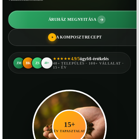
ÁRUHÁZ MEGNYITÁSA
A KOMPOSZTRECEPT
4.9/5
ügyfél-értékelés
★★★★★
JM
BK
ZS
40+
40+ TELEPÜLÉS · 100+ VÁLLALAT ·
15+ ÉV
15+
ÉV TAPASZTALAT