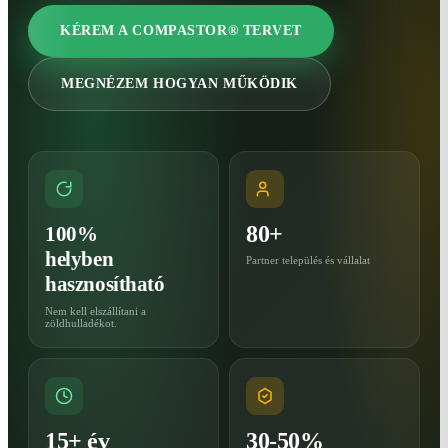
KÉREM A COMPASTOR® TERVET
MEGNÉZEM HOGYAN MŰKÖDIK
80+
100%
helyben
Partner település és vállalat
hasznosítható
Nem kell elszállítani a
zöldhulladékot.
15+ év
30-50%