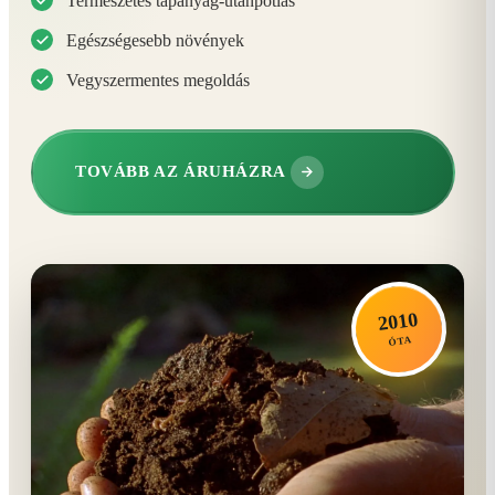
Természetes tápanyag-utánpótlás
Egészségesebb növények
Vegyszermentes megoldás
TOVÁBB AZ ÁRUHÁZRA
2010
ÓTA