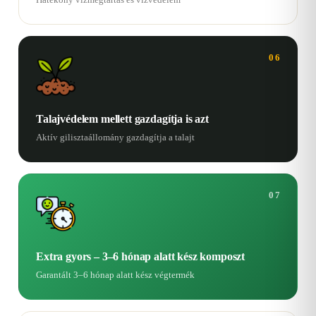
06
Talajvédelem mellett gazdagítja is azt
Aktív gilisztaállomány gazdagítja a talajt
07
Extra gyors – 3–6 hónap alatt kész komposzt
Garantált 3–6 hónap alatt kész végtermék