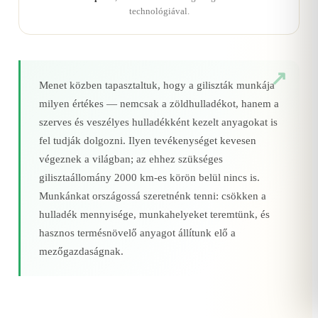
technológiával.
Menet közben tapasztaltuk, hogy a giliszták munkája
milyen értékes — nemcsak a zöldhulladékot, hanem a
szerves és veszélyes hulladékként kezelt anyagokat is
fel tudják dolgozni. Ilyen tevékenységet kevesen
végeznek a világban; az ehhez szükséges
gilisztaállomány 2000 km‑es körön belül nincs is.
Munkánkat országossá szeretnénk tenni: csökken a
hulladék mennyisége, munkahelyeket teremtünk, és
hasznos termésnövelő anyagot állítunk elő a
mezőgazdaságnak.