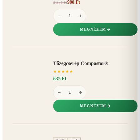
990 Ft
2 381 Ft
58%
−
−
+
MEGNÉZEM
Tőzegcserép Compastor®
★
★
★
★
★
635 Ft
−
+
MEGNÉZEM