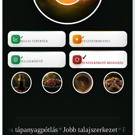
✓
✓
MAGAS TÁPÉRTÉK
VEGYSZERMENTES
✓
✓
TALAJERŐSÍTŐ
FENNTARTHATÓ MEGOLDÁS
✦
✦
pótlás
Jobb talajszerkezet
Egészségesebb n