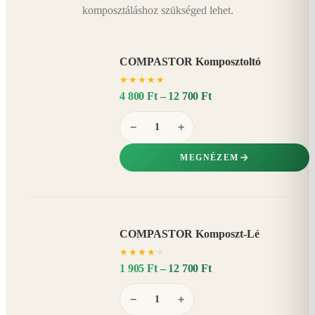
komposztáláshoz szükséged lehet.
COMPASTOR Komposztoltó
★
★
★
★
★
4 800 Ft – 12 700 Ft
−
+
MEGNÉZEM
COMPASTOR Komposzt-Lé
AKÁR
★
★
★
★
★
20%
−
1 905 Ft – 12 700 Ft
−
+