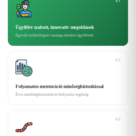
01
Ügyfélre szabott, innovatív megoldások
Egyedi technológiai csomag minden ügyfélnek
02
Folyamatos mentoráció minőségbiztosítással
Éves minőségbiztosítás és helyszíni segítség
03