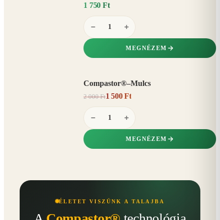
1 750 Ft
−
+
MEGNÉZEM
Compastor®–Mulcs
AKCIÓ
1 500 Ft
2 000 Ft
25%
−
−
+
MEGNÉZEM
ÉLETET VISZÜNK A TALAJBA
A
Compastor®
technológia