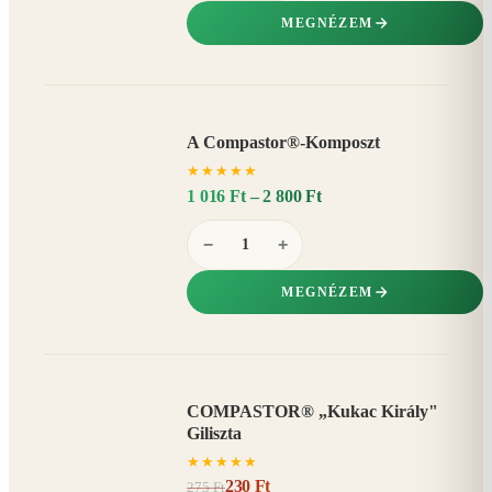
MEGNÉZEM
A Compastor®-Komposzt
AKÁR
★
★
★
★
★
15%
−
1 016 Ft – 2 800 Ft
−
+
MEGNÉZEM
COMPASTOR® „Kukac Király"
AKCIÓ
Giliszta
16%
−
★
★
★
★
★
230 Ft
275 Ft