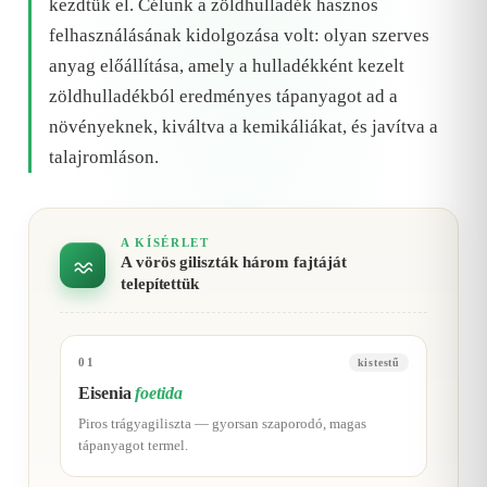
kezdtük el. Célunk a zöldhulladék hasznos
felhasználásának kidolgozása volt: olyan szerves
anyag előállítása, amely a hulladékként kezelt
zöldhulladékból eredményes tápanyagot ad a
növényeknek, kiváltva a kemikáliákat, és javítva a
talajromláson.
A KÍSÉRLET
A vörös giliszták három fajtáját
telepítettük
01
kistestű
Eisenia
foetida
Piros trágyagiliszta — gyorsan szaporodó, magas
tápanyagot termel.