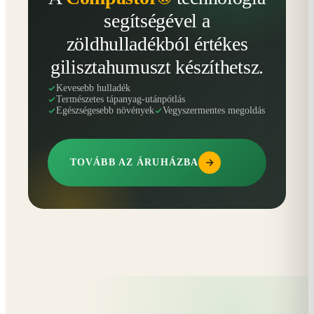
segítségével a
zöldhulladékból értékes
gilisztahumuszt készíthetsz.
Kevesebb hulladék
Természetes tápanyag-utánpótlás
Egészségesebb növények
Vegyszermentes megoldás
TOVÁBB AZ ÁRUHÁZBA