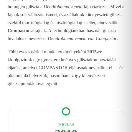
homogén giliszta a
Dendrobaena veneta
fajba tartozik. Mivel a
fajnak sok változata ismert, és az általunk kitenyésztett giliszta
ezektől morfológiailag és hisztológiailag is eltér, elneveztük
Compastor
alfajnak. A technológiánkban használt giliszta
hivatalos elnevezése:
Dendrobaena veneta var. Compastor
.
Több éves kísérleti munka eredményeként
2015-re
kidolgoztunk egy gyors, eredményes gilisztakomposztálási
eljárást, amelyet COMPASTOR eljárásnak neveztünk el — és
oltalom alá helyeztük, hasonlóan az így kitenyésztett
gilisztapopulációval együtt.
INDULÁS