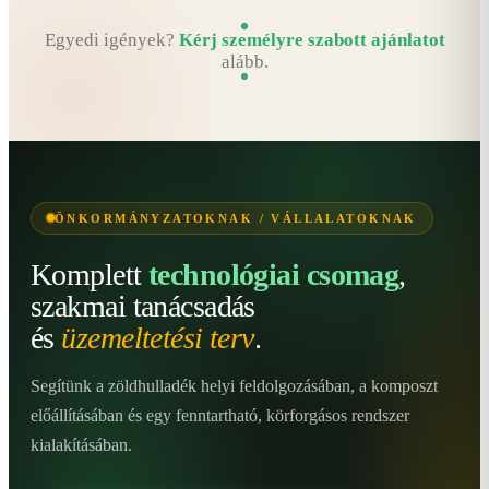
Egyedi igények?
Kérj személyre szabott ajánlatot
alább.
ÖNKORMÁNYZATOKNAK / VÁLLALATOKNAK
Komplett
technológiai csomag
,
szakmai tanácsadás
és
üzemeltetési terv
.
Segítünk a zöldhulladék helyi feldolgozásában, a komposzt
előállításában és egy fenntartható, körforgásos rendszer
kialakításában.