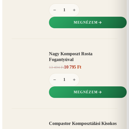
−
+
MEGNÉZEM
Nagy Komposzt Rosta
AKCIÓ
Fogantyúval
20%
−
10 795 Ft
13 494 Ft
−
+
MEGNÉZEM
Compastor Komposztálási Kisokos
AKCIÓ