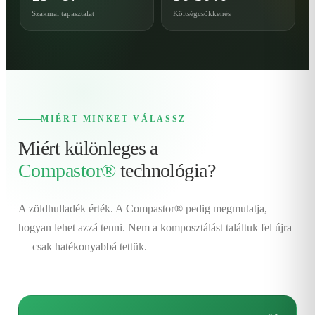
Szakmai tapasztalat
Költségcsökkenés
MIÉRT MINKET VÁLASSZ
Miért különleges a
Compastor®
technológia?
A zöldhulladék érték. A Compastor® pedig megmutatja,
hogyan lehet azzá tenni. Nem a komposztálást találtuk fel újra
— csak hatékonyabbá tettük.