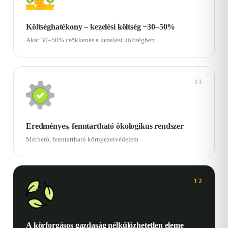
Költséghatékony – kezelési költség −30–50%
Akár 30–50% csökkenés a kezelési költségben
11
Eredményes, fenntartható ökologikus rendszer
Mérhető, fenntartható környezetvédelem
12
A körforgásos gazdaság nélkülözhetetlen eleme