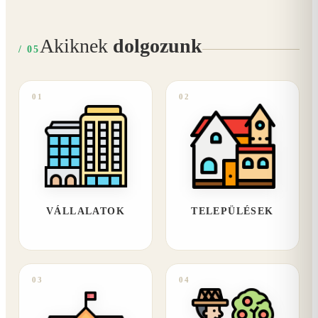
Akiknek
dolgozunk
/ 05
01
02
VÁLLALATOK
TELEPÜLÉSEK
03
04