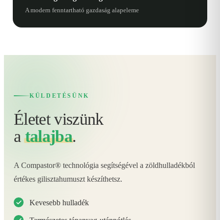
A modern fenntartható gazdaság alapeleme
KÜLDETÉSÜNK
Életet viszünk
a
talajba
.
A Compastor® technológia segítségével a zöldhulladékból
értékes gilisztahumuszt készíthetsz.
Kevesebb hulladék