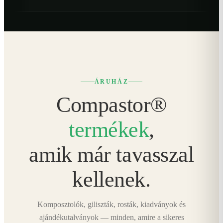
ÁRUHÁZ
Compastor®
termékek
,
amik már tavasszal
kellenek.
Komposztolók, giliszták, rosták, kiadványok és
ajándékutalványok — minden, amire a sikeres