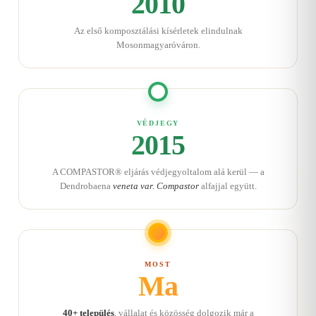
2010
Az első komposztálási kísérletek elindulnak
Mosonmagyaróváron.
VÉDJEGY
2015
A COMPASTOR® eljárás védjegyoltalom alá kerül — a
Dendrobaena
veneta var. Compastor
alfajjal együtt.
MOST
Ma
40+ település
, vállalat és közösség dolgozik már a