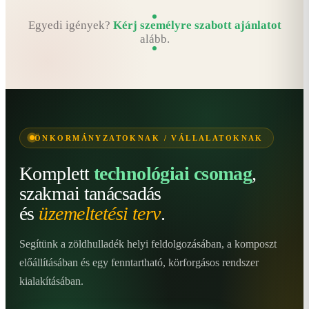
Egyedi igények?
Kérj személyre szabott ajánlatot
alább.
ÖNKORMÁNYZATOKNAK / VÁLLALATOKNAK
Komplett
technológiai csomag
,
szakmai tanácsadás
és
üzemeltetési terv
.
Segítünk a zöldhulladék helyi feldolgozásában, a komposzt
előállításában és egy fenntartható, körforgásos rendszer
kialakításában.