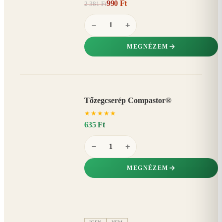
990 Ft
2 381 Ft
58%
−
−
+
MEGNÉZEM
Tőzegcserép Compastor®
★
★
★
★
★
635 Ft
−
+
MEGNÉZEM