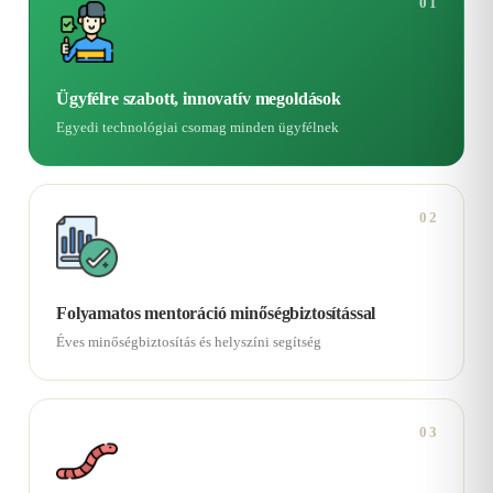
01
Ügyfélre szabott, innovatív megoldások
Egyedi technológiai csomag minden ügyfélnek
02
Folyamatos mentoráció minőségbiztosítással
Éves minőségbiztosítás és helyszíni segítség
03