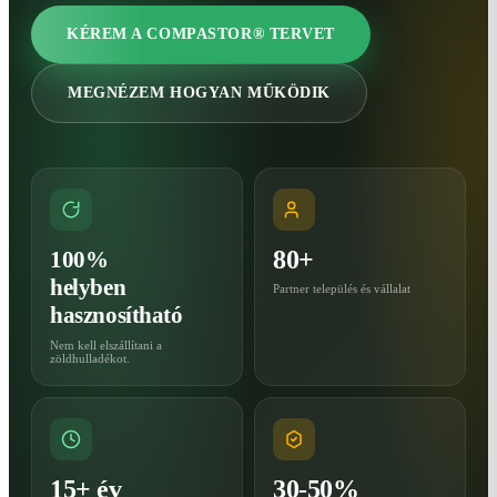
KÉREM A COMPASTOR® TERVET
MEGNÉZEM HOGYAN MŰKÖDIK
80+
100%
helyben
Partner település és vállalat
hasznosítható
Nem kell elszállítani a
zöldhulladékot.
15+ év
30-50%