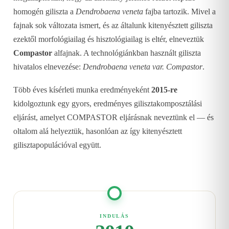
homogén giliszta a
Dendrobaena veneta
fajba tartozik. Mivel a
fajnak sok változata ismert, és az általunk kitenyésztett giliszta
ezektől morfológiailag és hisztológiailag is eltér, elneveztük
Compastor
alfajnak. A technológiánkban használt giliszta
hivatalos elnevezése:
Dendrobaena veneta var. Compastor
.
Több éves kísérleti munka eredményeként
2015-re
kidolgoztunk egy gyors, eredményes gilisztakomposztálási
eljárást, amelyet COMPASTOR eljárásnak neveztünk el — és
oltalom alá helyeztük, hasonlóan az így kitenyésztett
gilisztapopulációval együtt.
INDULÁS