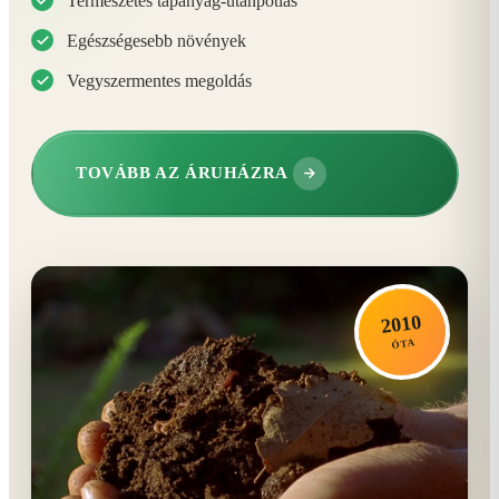
Természetes tápanyag-utánpótlás
Egészségesebb növények
Vegyszermentes megoldás
TOVÁBB AZ ÁRUHÁZRA
2010
ÓTA