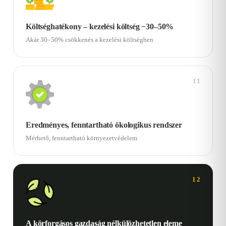
Költséghatékony – kezelési költség −30–50%
Akár 30–50% csökkenés a kezelési költségben
11
Eredményes, fenntartható ökologikus rendszer
Mérhető, fenntartható környezetvédelem
12
A körforgásos gazdaság nélkülözhetetlen eleme