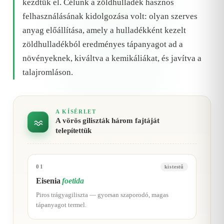
kezdtük el. Célunk a zöldhulladék hasznos
felhasználásának kidolgozása volt: olyan szerves
anyag előállítása, amely a hulladékként kezelt
zöldhulladékból eredményes tápanyagot ad a
növényeknek, kiváltva a kemikáliákat, és javítva a
talajromláson.
A KÍSÉRLET
A vörös giliszták három fajtáját
telepítettük
01
kistestű
Eisenia
foetida
Piros trágyagiliszta — gyorsan szaporodó, magas
tápanyagot termel.