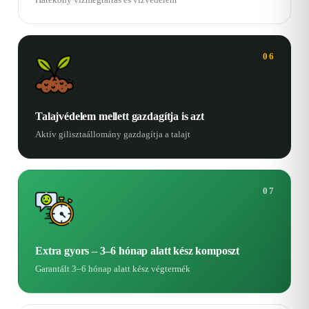
06
Talajvédelem mellett gazdagítja is azt
Aktív gilisztaállomány gazdagítja a talajt
07
Extra gyors – 3–6 hónap alatt kész komposzt
Garantált 3–6 hónap alatt kész végtermék