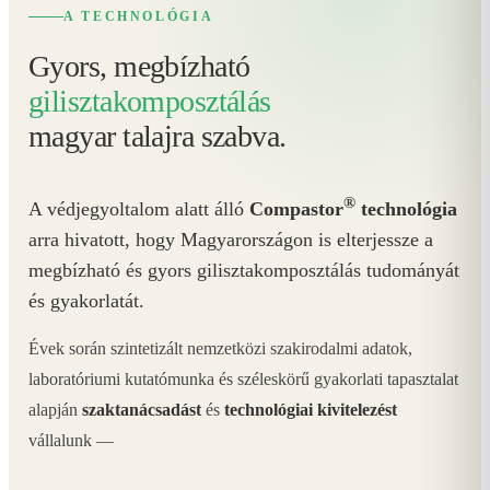
A TECHNOLÓGIA
Gyors, megbízható
gilisztakomposztálás
magyar talajra szabva.
®
A védjegyoltalom alatt álló
Compastor
technológia
arra hivatott, hogy Magyarországon is elterjessze a
megbízható és gyors gilisztakomposztálás tudományát
és gyakorlatát.
Évek során szintetizált nemzetközi szakirodalmi adatok,
laboratóriumi kutatómunka és széleskörű gyakorlati tapasztalat
alapján
szaktanácsadást
és
technológiai kivitelezést
vállalunk —