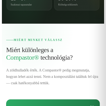
Szakmai tapasztalat
Költségcsökkenés
MIÉRT MINKET VÁLASSZ
Miért különleges a
Compastor®
technológia?
A zöldhulladék érték. A Compastor® pedig megmutatja,
hogyan lehet azzá tenni. Nem a komposztálást találtuk fel újra
— csak hatékonyabbá tettük.