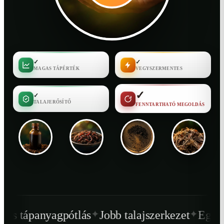
✓
✓
MAGAS TÁPÉRTÉK
VEGYSZERMENTES
✓
✓
TALAJERŐSÍTŐ
FENNTARTHATÓ MEGOLDÁS
✦
✦
tlás
Jobb talajszerkezet
Egészségesebb növ