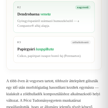
02
nagytestű
Dendrobaena
veneta
Gyöngyöspatáról származó humuszkészítő — a
Compastor® alfaj alapja.
03
cellulózbontó
Papírgyári
iszapgiliszta
Csíkos, papíripari iszapot bontó faj (Peremarton).
A több éven át vegyesen tartott, többször áttelepített giliszták
egy idő után morfológiailag hasonlítani kezdtek egymásra —
kialakult a zöldhulladék komposztáláshoz alkalmazkodó helyi
változat. A Pécsi Tudományegyetem munkatársai
megállapították, hogy az állomány jelentős részét képező