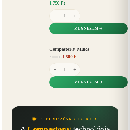
1 750 Ft
−
+
MEGNÉZEM
Compastor®–Mulcs
AKCIÓ
1 500 Ft
2 000 Ft
25%
−
−
+
MEGNÉZEM
ÉLETET VISZÜNK A TALAJBA
A
Compastor®
technológia