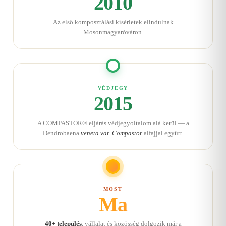
2010
Az első komposztálási kísérletek elindulnak
Mosonmagyaróváron.
VÉDJEGY
2015
A COMPASTOR® eljárás védjegyoltalom alá kerül — a
Dendrobaena
veneta var. Compastor
alfajjal együtt.
MOST
Ma
40+ település
, vállalat és közösség dolgozik már a