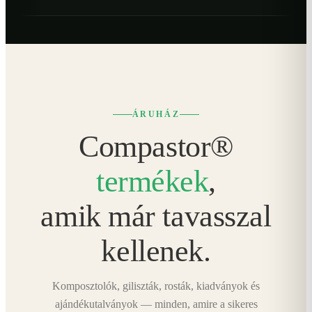
ÁRUHÁZ
Compastor®
termékek
,
amik már tavasszal
kellenek.
Komposztolók, giliszták, rosták, kiadványok és
ajándékutalványok — minden, amire a sikeres