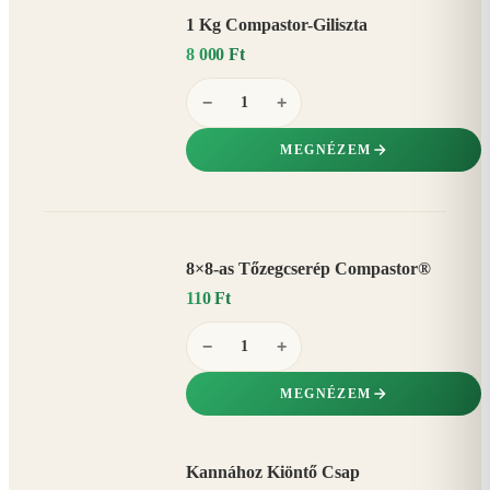
1 Kg Compastor-Giliszta
8 000 Ft
−
+
MEGNÉZEM
8×8-as Tőzegcserép Compastor®
110 Ft
−
+
MEGNÉZEM
Kannához Kiöntő Csap