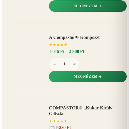
MEGNÉZEM
A Compastor®-Komposzt
AKÁR
★
★
★
★
★
15%
−
1 016 Ft – 2 800 Ft
−
+
MEGNÉZEM
COMPASTOR® „Kukac Király"
AKCIÓ
Giliszta
16%
−
★
★
★
★
★
230 Ft
275 Ft