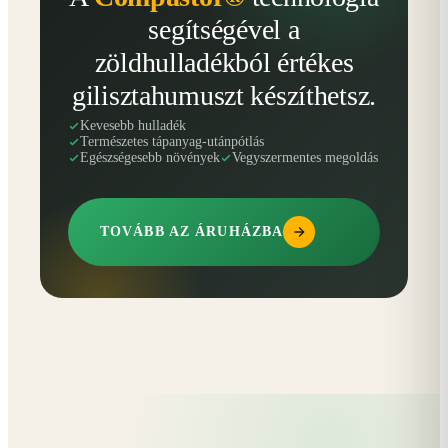
segítségével a
zöldhulladékból értékes
gilisztahumuszt készíthetsz.
Kevesebb hulladék
Természetes tápanyag-utánpótlás
Egészségesebb növények
Vegyszermentes megoldás
TOVÁBB AZ ÁRUHÁZBA