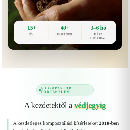
15+
40+
3–6 hó
ÉV
PARTNER
KÉSZ
KOMPOSZT
A COMPASTOR
TÖRTÉNELEM
A kezdetektől a
védjegyig
A kezdetleges komposztálási kísérleteket
2010-ben