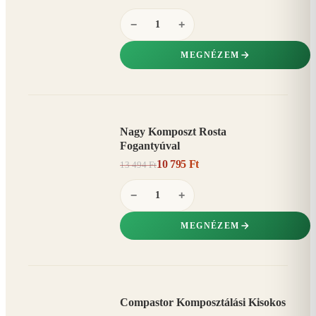
−
+
MEGNÉZEM
Nagy Komposzt Rosta
AKCIÓ
Fogantyúval
20%
−
10 795 Ft
13 494 Ft
−
+
MEGNÉZEM
Compastor Komposztálási Kisokos
AKCIÓ