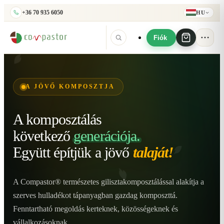
+36 70 935 6050
HU
Fiók
A JÖVŐ KOMPOSZTJA
A komposztálás
következő
generációja.
Együtt építjük
a jövő
talaját!
A Compastor® természetes gilisztakomposztálással alakítja a
szerves hulladékot tápanyagban gazdag komposzttá.
Fenntartható megoldás kerteknek, közösségeknek és
vállalkozásoknak.