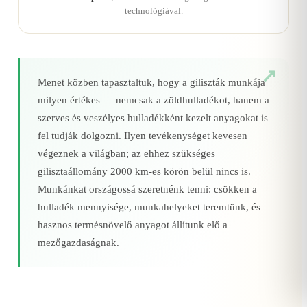
technológiával.
Menet közben tapasztaltuk, hogy a giliszták munkája
milyen értékes — nemcsak a zöldhulladékot, hanem a
szerves és veszélyes hulladékként kezelt anyagokat is
fel tudják dolgozni. Ilyen tevékenységet kevesen
végeznek a világban; az ehhez szükséges
gilisztaállomány 2000 km‑es körön belül nincs is.
Munkánkat országossá szeretnénk tenni: csökken a
hulladék mennyisége, munkahelyeket teremtünk, és
hasznos termésnövelő anyagot állítunk elő a
mezőgazdaságnak.