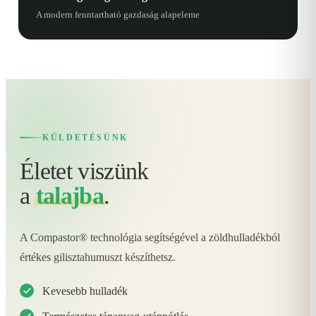
A modern fenntartható gazdaság alapeleme
KÜLDETÉSÜNK
Életet viszünk
a
talajba
.
A Compastor® technológia segítségével a zöldhulladékból
értékes gilisztahumuszt készíthetsz.
Kevesebb hulladék