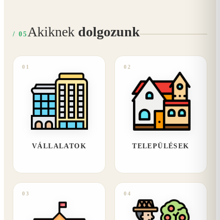
Akiknek
dolgozunk
/ 05
01
02
VÁLLALATOK
TELEPÜLÉSEK
03
04