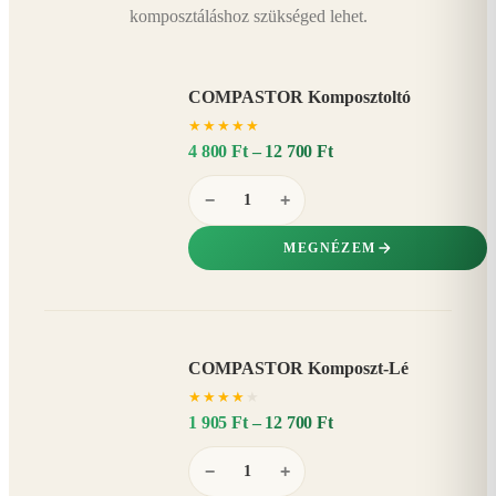
komposztáláshoz szükséged lehet.
COMPASTOR Komposztoltó
★
★
★
★
★
4 800 Ft – 12 700 Ft
−
+
MEGNÉZEM
COMPASTOR Komposzt-Lé
AKÁR
★
★
★
★
★
20%
−
1 905 Ft – 12 700 Ft
−
+