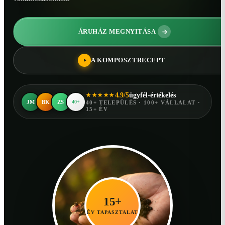
ÁRUHÁZ MEGNYITÁSA
A KOMPOSZTRECEPT
4.9/5
ügyfél-értékelés
★★★★★
JM
BK
ZS
40+
40+ TELEPÜLÉS · 100+ VÁLLALAT ·
15+ ÉV
15+
ÉV TAPASZTALAT