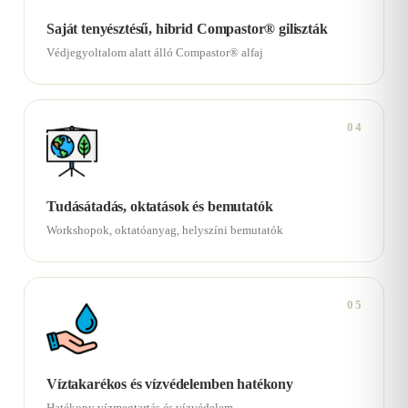
Saját tenyésztésű, hibrid Compastor® giliszták
Védjegyoltalom alatt álló Compastor® alfaj
04
Tudásátadás, oktatások és bemutatók
Workshopok, oktatóanyag, helyszíni bemutatók
05
Víztakarékos és vízvédelemben hatékony
Hatékony vízmegtartás és vízvédelem