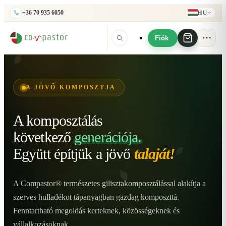
+36 70 935 6050
HU
Fiók
A JÖVŐ KOMPOSZTJA
A komposztálás
következő
generációja.
Együtt építjük
a jövő
talaját!
A Compastor® természetes gilisztakomposztálással alakítja a
szerves hulladékot tápanyagban gazdag komposzttá.
Fenntartható megoldás kerteknek, közösségeknek és
vállalkozásoknak.