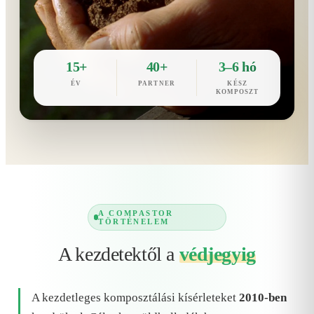
15+
40+
3–6 hó
ÉV
PARTNER
KÉSZ
KOMPOSZT
A COMPASTOR
TÖRTÉNELEM
A kezdetektől a
védjegyig
A kezdetleges komposztálási kísérleteket
2010-ben