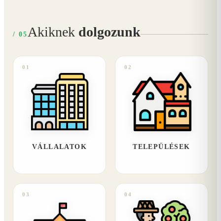
Akiknek
dolgozunk
/ 05
01
02
VÁLLALATOK
TELEPÜLÉSEK
03
04