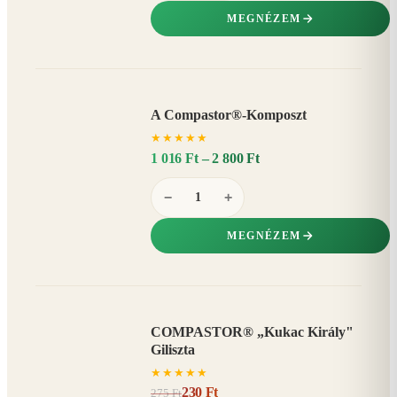
MEGNÉZEM
A Compastor®-Komposzt
AKÁR
★
★
★
★
★
15%
−
1 016 Ft – 2 800 Ft
−
+
MEGNÉZEM
COMPASTOR® „Kukac Király"
AKCIÓ
Giliszta
16%
−
★
★
★
★
★
230 Ft
275 Ft