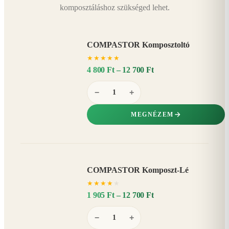
komposztáláshoz szükséged lehet.
COMPASTOR Komposztoltó
★
★
★
★
★
4 800 Ft – 12 700 Ft
−
+
MEGNÉZEM
COMPASTOR Komposzt-Lé
AKÁR
★
★
★
★
★
20%
−
1 905 Ft – 12 700 Ft
−
+