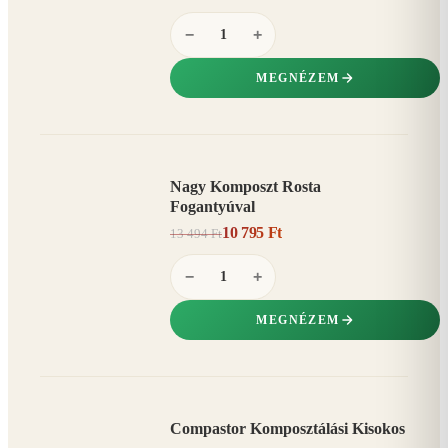
−
+
MEGNÉZEM
Nagy Komposzt Rosta
AKCIÓ
Fogantyúval
20%
−
10 795 Ft
13 494 Ft
−
+
MEGNÉZEM
Compastor Komposztálási Kisokos
AKCIÓ