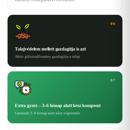
06
Talajvédelem mellett gazdagítja is azt
Aktív gilisztaállomány gazdagítja a talajt
07
Extra gyors – 3–6 hónap alatt kész komposzt
Garantált 3–6 hónap alatt kész végtermék