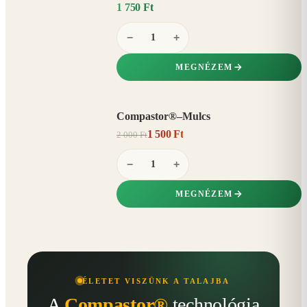
1 750 Ft
−
+
MEGNÉZEM
Compastor®–Mulcs
AKCIÓ
1 500 Ft
2 000 Ft
25%
−
−
+
MEGNÉZEM
ÉLETET VISZÜNK A TALAJBA
A
Compastor®
technológia