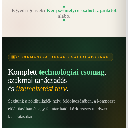
Egyedi igények?
Kérj személyre szabott ajánlatot
alább.
ÖNKORMÁNYZATOKNAK / VÁLLALATOKNAK
Komplett
technológiai csomag
,
szakmai tanácsadás
és
üzemeltetési terv
.
Segítünk a zöldhulladék helyi feldolgozásában, a komposzt
előállításában és egy fenntartható, körforgásos rendszer
kialakításában.