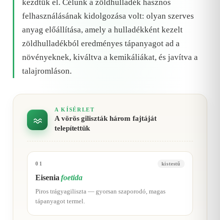
kezdtük el. Célunk a zöldhulladék hasznos
felhasználásának kidolgozása volt: olyan szerves
anyag előállítása, amely a hulladékként kezelt
zöldhulladékból eredményes tápanyagot ad a
növényeknek, kiváltva a kemikáliákat, és javítva a
talajromláson.
A KÍSÉRLET
A vörös giliszták három fajtáját
telepítettük
01
kistestű
Eisenia
foetida
Piros trágyagiliszta — gyorsan szaporodó, magas
tápanyagot termel.