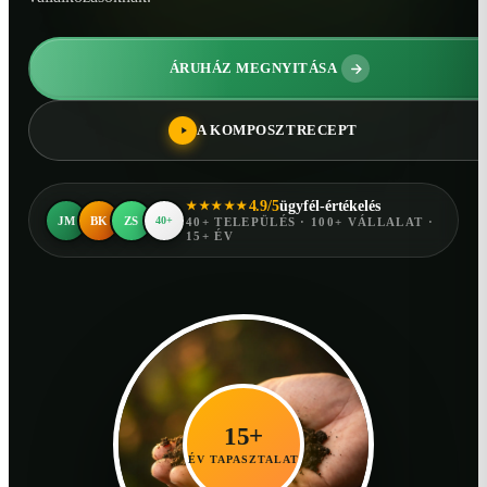
ÁRUHÁZ MEGNYITÁSA
A KOMPOSZTRECEPT
4.9/5
ügyfél-értékelés
★★★★★
JM
BK
ZS
40+
40+ TELEPÜLÉS · 100+ VÁLLALAT ·
15+ ÉV
15+
ÉV TAPASZTALAT