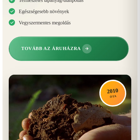
Természetes tápanyag-utánpótlás
Egészségesebb növények
Vegyszermentes megoldás
TOVÁBB AZ ÁRUHÁZRA
2010
ÓTA