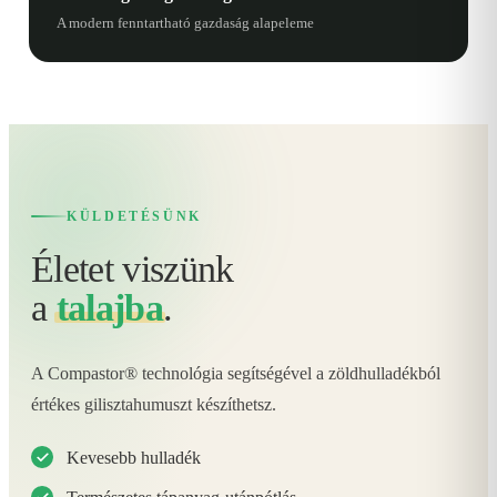
A modern fenntartható gazdaság alapeleme
KÜLDETÉSÜNK
Életet viszünk
a
talajba
.
A Compastor® technológia segítségével a zöldhulladékból
értékes gilisztahumuszt készíthetsz.
Kevesebb hulladék