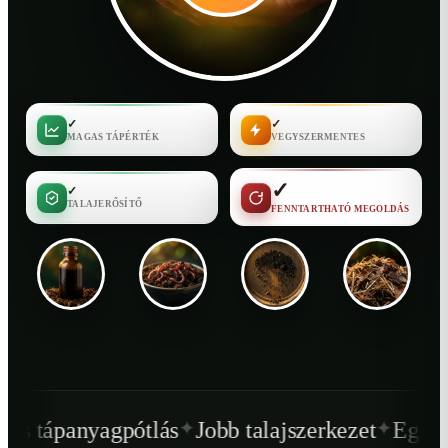
✓
✓
MAGAS TÁPÉRTÉK
VEGYSZERMENTES
✓
✓
TALAJERŐSÍTŐ
FENNTARTHATÓ MEGOLDÁS
✦
✦
tlás
Jobb talajszerkezet
Egészségesebb növ