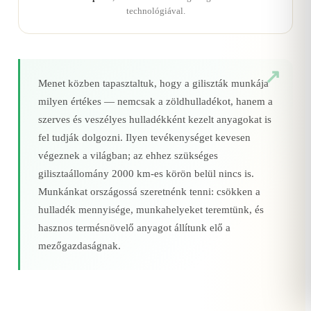
technológiával.
Menet közben tapasztaltuk, hogy a giliszták munkája
milyen értékes — nemcsak a zöldhulladékot, hanem a
szerves és veszélyes hulladékként kezelt anyagokat is
fel tudják dolgozni. Ilyen tevékenységet kevesen
végeznek a világban; az ehhez szükséges
gilisztaállomány 2000 km‑es körön belül nincs is.
Munkánkat országossá szeretnénk tenni: csökken a
hulladék mennyisége, munkahelyeket teremtünk, és
hasznos termésnövelő anyagot állítunk elő a
mezőgazdaságnak.