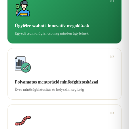
01
Ügyfélre szabott, innovatív megoldások
Egyedi technológiai csomag minden ügyfélnek
02
Folyamatos mentoráció minőségbiztosítással
Éves minőségbiztosítás és helyszíni segítség
03