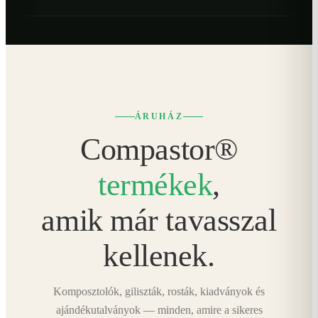
ÁRUHÁZ
Compastor®
termékek
,
amik már tavasszal
kellenek.
Komposztolók, giliszták, rosták, kiadványok és
ajándékutalványok — minden, amire a sikeres