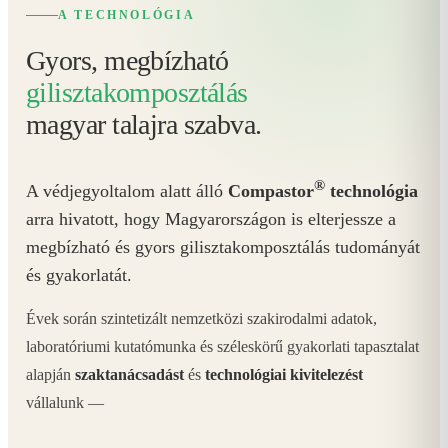
A TECHNOLÓGIA
Gyors, megbízható
gilisztakomposztálás
magyar talajra szabva.
®
A védjegyoltalom alatt álló
Compastor
technológia
arra hivatott, hogy Magyarországon is elterjessze a
megbízható és gyors gilisztakomposztálás tudományát
és gyakorlatát.
Évek során szintetizált nemzetközi szakirodalmi adatok,
laboratóriumi kutatómunka és széleskörű gyakorlati tapasztalat
alapján
szaktanácsadást
és
technológiai kivitelezést
vállalunk —