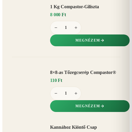
1 Kg Compastor-Giliszta
8 000 Ft
−
+
MEGNÉZEM
8×8-as Tőzegcserép Compastor®
110 Ft
−
+
MEGNÉZEM
Kannához Kiöntő Csap