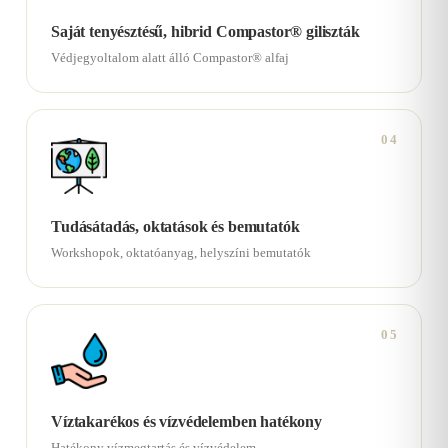
Saját tenyésztésű, hibrid Compastor® giliszták
Védjegyoltalom alatt álló Compastor® alfaj
04
Tudásátadás, oktatások és bemutatók
Workshopok, oktatóanyag, helyszíni bemutatók
05
Víztakarékos és vízvédelemben hatékony
Hatékony vízmegtartás és vízvédelem