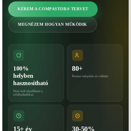
KÉREM A COMPASTOR® TERVET
MEGNÉZEM HOGYAN MŰKÖDIK
80+
100%
helyben
Partner település és vállalat
hasznosítható
Nem kell elszállítani a
zöldhulladékot.
15+ év
30-50%