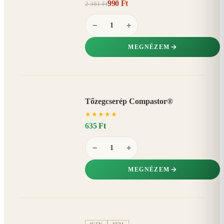
990 Ft
2 381 Ft
58%
−
−
+
MEGNÉZEM
Tőzegcserép Compastor®
★
★
★
★
★
635 Ft
−
+
MEGNÉZEM