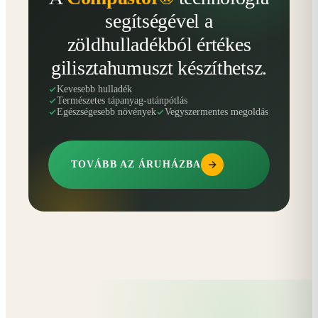
segítségével a
zöldhulladékból értékes
gilisztahumuszt készíthetsz.
Kevesebb hulladék
Természetes tápanyag-utánpótlás
Egészségesebb növények
Vegyszermentes megoldás
TOVÁBB AZ ÁRUHÁZBA