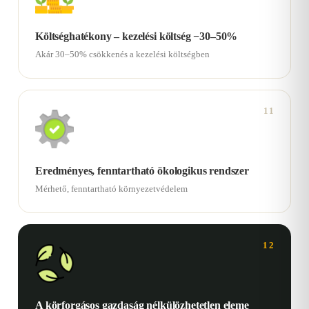
Költséghatékony – kezelési költség −30–50%
Akár 30–50% csökkenés a kezelési költségben
11
Eredményes, fenntartható ökologikus rendszer
Mérhető, fenntartható környezetvédelem
12
A körforgásos gazdaság nélkülözhetetlen eleme