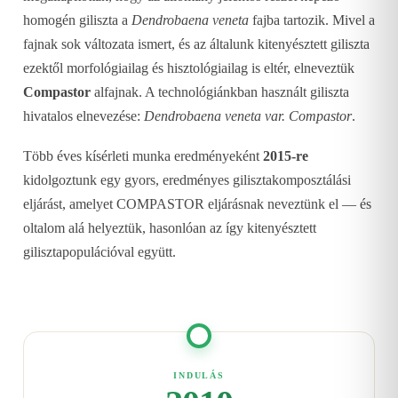
homogén giliszta a
Dendrobaena veneta
fajba tartozik. Mivel a
fajnak sok változata ismert, és az általunk kitenyésztett giliszta
ezektől morfológiailag és hisztológiailag is eltér, elneveztük
Compastor
alfajnak. A technológiánkban használt giliszta
hivatalos elnevezése:
Dendrobaena veneta var. Compastor
.
Több éves kísérleti munka eredményeként
2015-re
kidolgoztunk egy gyors, eredményes gilisztakomposztálási
eljárást, amelyet COMPASTOR eljárásnak neveztünk el — és
oltalom alá helyeztük, hasonlóan az így kitenyésztett
gilisztapopulációval együtt.
INDULÁS