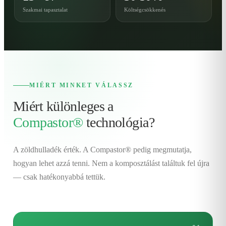
Szakmai tapasztalat
Költségcsökkenés
MIÉRT MINKET VÁLASSZ
Miért különleges a
Compastor®
technológia?
A zöldhulladék érték. A Compastor® pedig megmutatja,
hogyan lehet azzá tenni. Nem a komposztálást találtuk fel újra
— csak hatékonyabbá tettük.