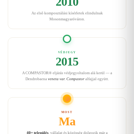
2010
Az első komposztálási kísérletek elindulnak
Mosonmagyaróváron.
VÉDJEGY
2015
A COMPASTOR® eljárás védjegyoltalom alá kerül — a
Dendrobaena
veneta var. Compastor
alfajjal együtt.
MOST
Ma
40+ település
, vállalat és közösség dolgozik már a