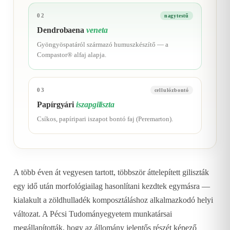
02
nagytestű
Dendrobaena
veneta
Gyöngyöspatáról származó humuszkészítő — a
Compastor® alfaj alapja.
03
cellulózbontó
Papírgyári
iszapgiliszta
Csíkos, papíripari iszapot bontó faj (Peremarton).
A több éven át vegyesen tartott, többször áttelepített giliszták
egy idő után morfológiailag hasonlítani kezdtek egymásra —
kialakult a zöldhulladék komposztáláshoz alkalmazkodó helyi
változat. A Pécsi Tudományegyetem munkatársai
megállapították, hogy az állomány jelentős részét képező