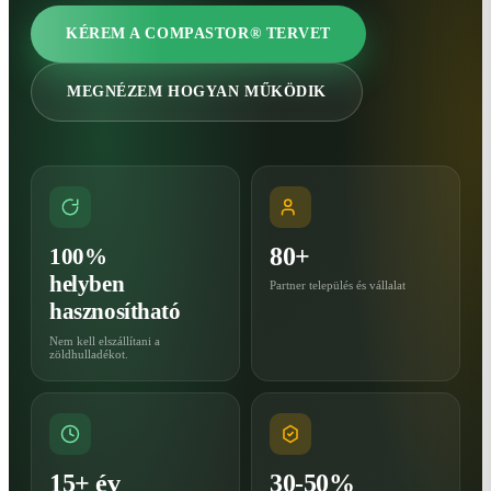
KÉREM A COMPASTOR® TERVET
MEGNÉZEM HOGYAN MŰKÖDIK
80+
100%
helyben
Partner település és vállalat
hasznosítható
Nem kell elszállítani a
zöldhulladékot.
15+ év
30-50%