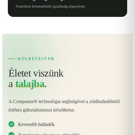
A modern fenntartható gazdaság alapeleme
KÜLDETÉSÜNK
Életet viszünk
a
talajba
.
A Compastor® technológia segítségével a zöldhulladékból
értékes gilisztahumuszt készíthetsz.
Kevesebb hulladék