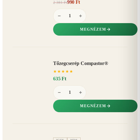
990 Ft
2 381 Ft
58%
−
−
+
MEGNÉZEM
Tőzegcserép Compastor®
★
★
★
★
★
635 Ft
−
+
MEGNÉZEM