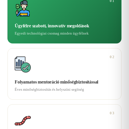
01
Ügyfélre szabott, innovatív megoldások
Egyedi technológiai csomag minden ügyfélnek
02
Folyamatos mentoráció minőségbiztosítással
Éves minőségbiztosítás és helyszíni segítség
03