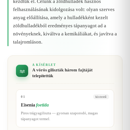
kezdtük el. Célunk a zöldhulladék hasznos
felhasználásának kidolgozása volt: olyan szerves
anyag előállítása, amely a hulladékként kezelt
zöldhulladékból eredményes tápanyagot ad a
növényeknek, kiváltva a kemikáliákat, és javítva a
talajromláson.
A KÍSÉRLET
A vörös giliszták három fajtáját
telepítettük
01
kistestű
Eisenia
foetida
Piros trágyagiliszta — gyorsan szaporodó, magas
tápanyagot termel.