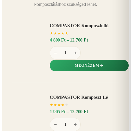
komposztáláshoz szükséged lehet.
COMPASTOR Komposztoltó
★
★
★
★
★
4 800 Ft – 12 700 Ft
−
+
MEGNÉZEM
COMPASTOR Komposzt-Lé
AKÁR
★
★
★
★
★
20%
−
1 905 Ft – 12 700 Ft
−
+