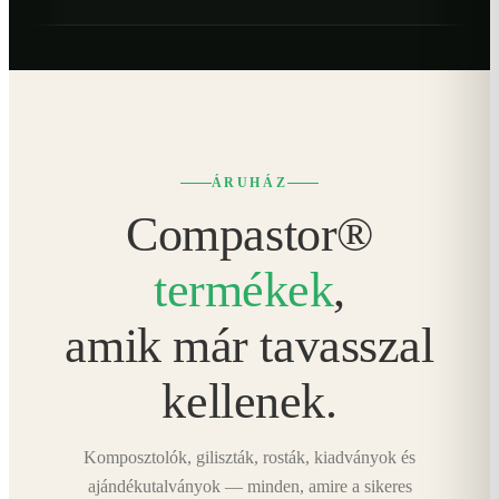
ÁRUHÁZ
Compastor®
termékek
,
amik már tavasszal
kellenek.
Komposztolók, giliszták, rosták, kiadványok és
ajándékutalványok — minden, amire a sikeres