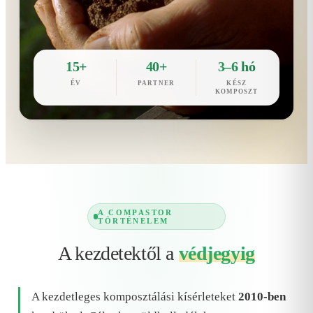
15+
40+
3–6 hó
ÉV
PARTNER
KÉSZ
KOMPOSZT
A COMPASTOR
TÖRTÉNELEM
A kezdetektől a
védjegyig
A kezdetleges komposztálási kísérleteket
2010-ben