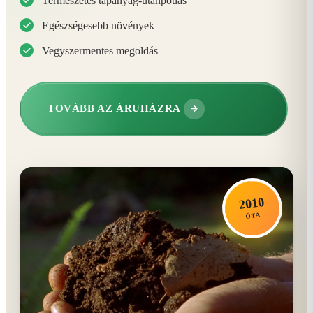
Természetes tápanyag-utánpótlás
Egészségesebb növények
Vegyszermentes megoldás
TOVÁBB AZ ÁRUHÁZRA
2010
ÓTA