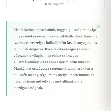
technológiával.
Menet közben tapasztaltuk, hogy a giliszták munkája
milyen értékes — nemcsak a zöldhulladékot, hanem a
szerves és veszélyes hulladékként kezelt anyagokat is
fel tudják dolgozni. Ilyen tevékenységet kevesen
végeznek a világban; az ehhez szükséges
gilisztaállomány 2000 km‑es körön belül nincs is.
Munkánkat országossá szeretnénk tenni: csökken a
hulladék mennyisége, munkahelyeket teremtünk, és
hasznos termésnövelő anyagot állítunk elő a
mezőgazdaságnak.