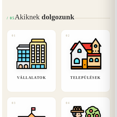
Akiknek
dolgozunk
/ 05
01
02
VÁLLALATOK
TELEPÜLÉSEK
03
04