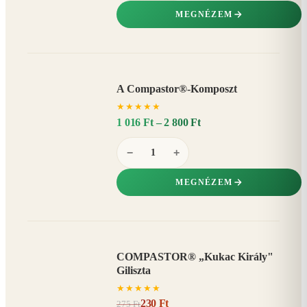
MEGNÉZEM
A Compastor®-Komposzt
AKÁR
★
★
★
★
★
15%
−
1 016 Ft – 2 800 Ft
−
+
MEGNÉZEM
COMPASTOR® „Kukac Király"
AKCIÓ
Giliszta
16%
−
★
★
★
★
★
230 Ft
275 Ft