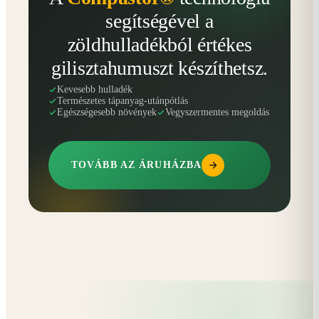
segítségével a
zöldhulladékból értékes
gilisztahumuszt készíthetsz.
Kevesebb hulladék
Természetes tápanyag-utánpótlás
Egészségesebb növények
Vegyszermentes megoldás
TOVÁBB AZ ÁRUHÁZBA