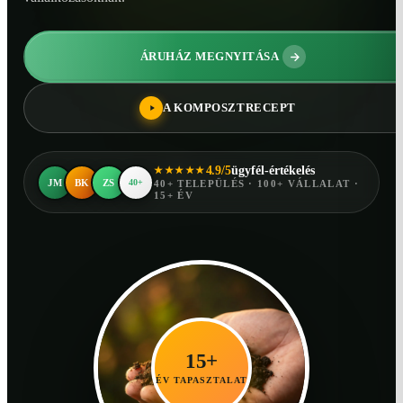
ÁRUHÁZ MEGNYITÁSA
A KOMPOSZTRECEPT
4.9/5
ügyfél-értékelés
★★★★★
JM
BK
ZS
40+
40+ TELEPÜLÉS · 100+ VÁLLALAT ·
15+ ÉV
15+
ÉV TAPASZTALAT