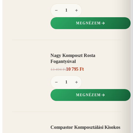
−
+
MEGNÉZEM
Nagy Komposzt Rosta
AKCIÓ
Fogantyúval
20%
−
10 795 Ft
13 494 Ft
−
+
MEGNÉZEM
Compastor Komposztálási Kisokos
AKCIÓ