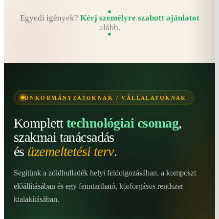
Egyedi igények?
Kérj személyre szabott ajánlatot
alább.
ÖNKORMÁNYZATOKNAK / VÁLLALATOKNAK
Komplett
technológiai csomag
,
szakmai tanácsadás
és
üzemeltetési terv
.
Segítünk a zöldhulladék helyi feldolgozásában, a komposzt
előállításában és egy fenntartható, körforgásos rendszer
kialakításában.