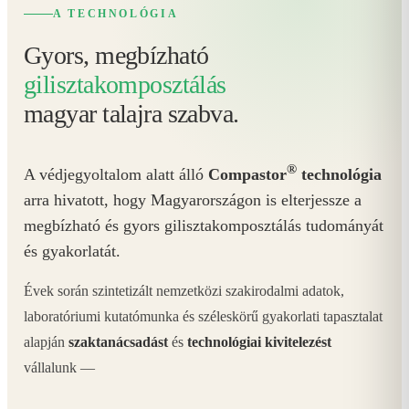
A TECHNOLÓGIA
Gyors, megbízható
gilisztakomposztálás
magyar talajra szabva.
®
A védjegyoltalom alatt álló
Compastor
technológia
arra hivatott, hogy Magyarországon is elterjessze a
megbízható és gyors gilisztakomposztálás tudományát
és gyakorlatát.
Évek során szintetizált nemzetközi szakirodalmi adatok,
laboratóriumi kutatómunka és széleskörű gyakorlati tapasztalat
alapján
szaktanácsadást
és
technológiai kivitelezést
vállalunk —