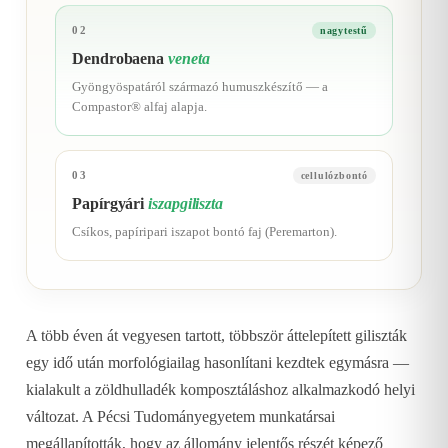
02
nagytestű
Dendrobaena
veneta
Gyöngyöspatáról származó humuszkészítő — a
Compastor® alfaj alapja.
03
cellulózbontó
Papírgyári
iszapgiliszta
Csíkos, papíripari iszapot bontó faj (Peremarton).
A több éven át vegyesen tartott, többször áttelepített giliszták
egy idő után morfológiailag hasonlítani kezdtek egymásra —
kialakult a zöldhulladék komposztáláshoz alkalmazkodó helyi
változat. A Pécsi Tudományegyetem munkatársai
megállapították, hogy az állomány jelentős részét képező