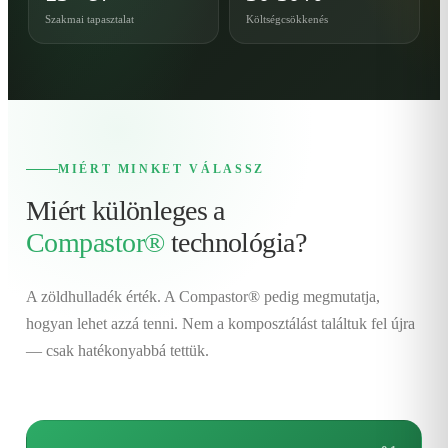
Szakmai tapasztalat
Költségcsökkenés
MIÉRT MINKET VÁLASSZ
Miért különleges a
Compastor®
technológia?
A zöldhulladék érték. A Compastor® pedig megmutatja,
hogyan lehet azzá tenni. Nem a komposztálást találtuk fel újra
— csak hatékonyabbá tettük.