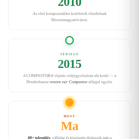
2010
Az első komposztálási kísérletek elindulnak
Mosonmagyaróváron.
VÉDJEGY
2015
A COMPASTOR® eljárás védjegyoltalom alá kerül — a
Dendrobaena
veneta var. Compastor
alfajjal együtt.
MOST
Ma
40+ település
, vállalat és közösség dolgozik már a