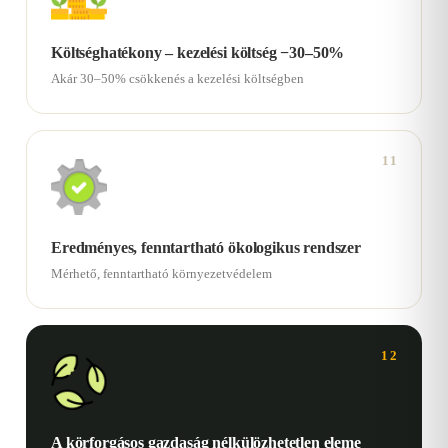
Költséghatékony – kezelési költség −30–50%
Akár 30–50% csökkenés a kezelési költségben
11
Eredményes, fenntartható ökologikus rendszer
Mérhető, fenntartható környezetvédelem
12
A körforgásos gazdaság nélkülözhetetlen eleme