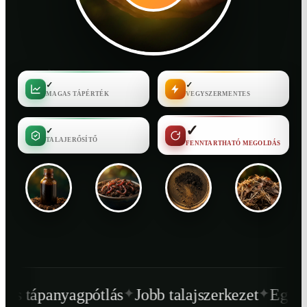
✓
✓
MAGAS TÁPÉRTÉK
VEGYSZERMENTES
✓
✓
TALAJERŐSÍTŐ
FENNTARTHATÓ MEGOLDÁS
✦
✦
lás
Jobb talajszerkezet
Egészségesebb növé