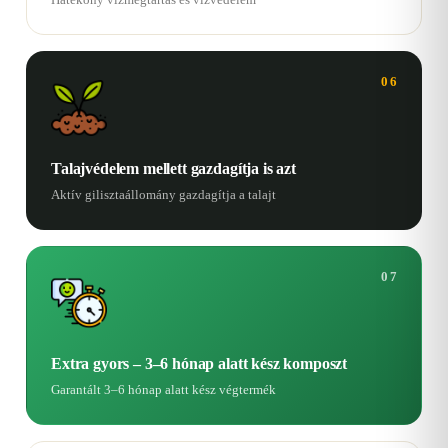
06
Talajvédelem mellett gazdagítja is azt
Aktív gilisztaállomány gazdagítja a talajt
07
Extra gyors – 3–6 hónap alatt kész komposzt
Garantált 3–6 hónap alatt kész végtermék