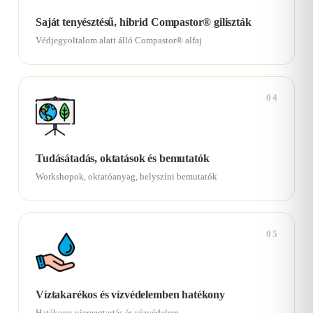
Saját tenyésztésű, hibrid Compastor® giliszták
Védjegyoltalom alatt álló Compastor® alfaj
04
Tudásátadás, oktatások és bemutatók
Workshopok, oktatóanyag, helyszíni bemutatók
05
Víztakarékos és vízvédelemben hatékony
Hatékony vízmegtartás és vízvédelem