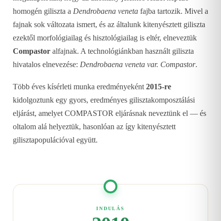
homogén giliszta a
Dendrobaena veneta
fajba tartozik. Mivel a
fajnak sok változata ismert, és az általunk kitenyésztett giliszta
ezektől morfológiailag és hisztológiailag is eltér, elneveztük
Compastor
alfajnak. A technológiánkban használt giliszta
hivatalos elnevezése:
Dendrobaena veneta var. Compastor
.
Több éves kísérleti munka eredményeként
2015-re
kidolgoztunk egy gyors, eredményes gilisztakomposztálási
eljárást, amelyet COMPASTOR eljárásnak neveztünk el — és
oltalom alá helyeztük, hasonlóan az így kitenyésztett
gilisztapopulációval együtt.
INDULÁS