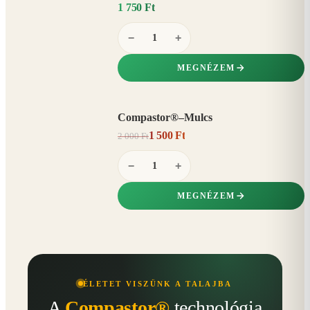
1 750 Ft
−
+
MEGNÉZEM
Compastor®–Mulcs
AKCIÓ
1 500 Ft
2 000 Ft
25%
−
−
+
MEGNÉZEM
ÉLETET VISZÜNK A TALAJBA
A
Compastor®
technológia