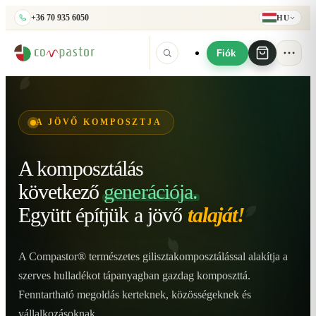
+36 70 935 6050
HU
Fiók
A JÖVŐ KOMPOSZTJA
A komposztálás
következő
generációja.
Együtt építjük
a jövő
talaját!
A Compastor® természetes gilisztakomposztálással alakítja a
szerves hulladékot tápanyagban gazdag komposzttá.
Fenntartható megoldás kerteknek, közösségeknek és
vállalkozásoknak.