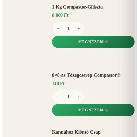
1 Kg Compastor-Giliszta
8 000 Ft
−
+
MEGNÉZEM
8×8-as Tőzegcserép Compastor®
110 Ft
−
+
MEGNÉZEM
Kannához Kiöntő Csap