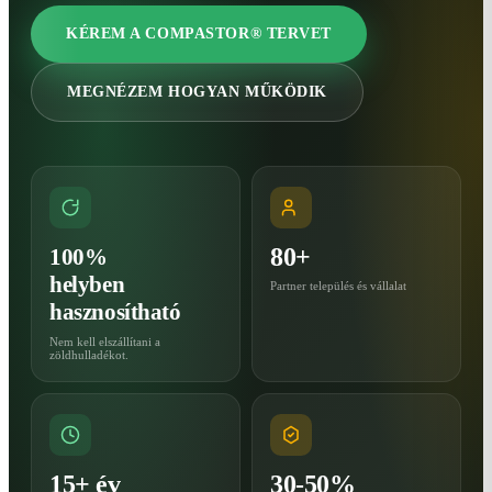
KÉREM A COMPASTOR® TERVET
MEGNÉZEM HOGYAN MŰKÖDIK
80+
100%
helyben
Partner település és vállalat
hasznosítható
Nem kell elszállítani a
zöldhulladékot.
15+ év
30-50%