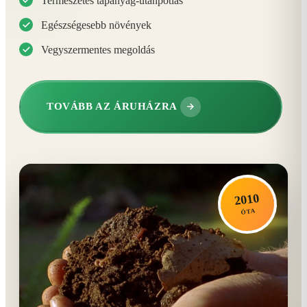
Természetes tápanyag-utánpótlás
Egészségesebb növények
Vegyszermentes megoldás
TOVÁBB AZ ÁRUHÁZRA
2010
ÓTA