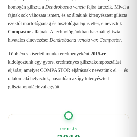
homogén giliszta a
Dendrobaena veneta
fajba tartozik. Mivel a
fajnak sok változata ismert, és az általunk kitenyésztett giliszta
ezektől morfológiailag és hisztológiailag is eltér, elneveztük
Compastor
alfajnak. A technológiánkban használt giliszta
hivatalos elnevezése:
Dendrobaena veneta var. Compastor
.
Több éves kísérleti munka eredményeként
2015-re
kidolgoztunk egy gyors, eredményes gilisztakomposztálási
eljárást, amelyet COMPASTOR eljárásnak neveztünk el — és
oltalom alá helyeztük, hasonlóan az így kitenyésztett
gilisztapopulációval együtt.
INDULÁS