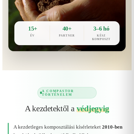
15+
40+
3–6 hó
ÉV
PARTNER
KÉSZ
KOMPOSZT
A COMPASTOR
TÖRTÉNELEM
A kezdetektől a
védjegyig
A kezdetleges komposztálási kísérleteket
2010-ben