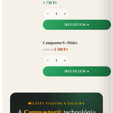
1 750 Ft
−
+
MEGNÉZEM
Compastor®–Mulcs
AKCIÓ
1 500 Ft
2 000 Ft
25%
−
−
+
MEGNÉZEM
ÉLETET VISZÜNK A TALAJBA
A
Compastor®
technológia