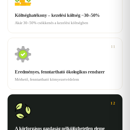
Költséghatékony – kezelési költség −30–50%
Akár 30–50% csökkenés a kezelési költségben
11
Eredményes, fenntartható ökologikus rendszer
Mérhető, fenntartható környezetvédelem
12
A körforgásos gazdaság nélkülözhetetlen eleme