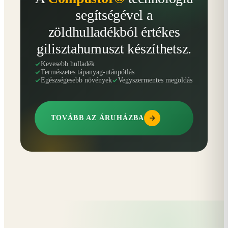
segítségével a
zöldhulladékból értékes
gilisztahumuszt készíthetsz.
Kevesebb hulladék
Természetes tápanyag-utánpótlás
Egészségesebb növények
Vegyszermentes megoldás
TOVÁBB AZ ÁRUHÁZBA