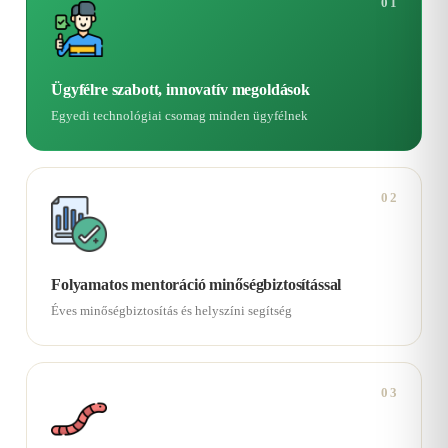
01
Ügyfélre szabott, innovatív megoldások
Egyedi technológiai csomag minden ügyfélnek
02
Folyamatos mentoráció minőségbiztosítással
Éves minőségbiztosítás és helyszíni segítség
03