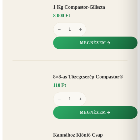
1 Kg Compastor-Giliszta
8 000 Ft
−
+
MEGNÉZEM
8×8-as Tőzegcserép Compastor®
110 Ft
−
+
MEGNÉZEM
Kannához Kiöntő Csap