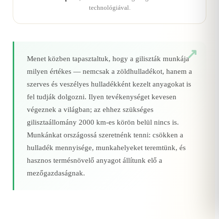
technológiával.
Menet közben tapasztaltuk, hogy a giliszták munkája
milyen értékes — nemcsak a zöldhulladékot, hanem a
szerves és veszélyes hulladékként kezelt anyagokat is
fel tudják dolgozni. Ilyen tevékenységet kevesen
végeznek a világban; az ehhez szükséges
gilisztaállomány 2000 km‑es körön belül nincs is.
Munkánkat országossá szeretnénk tenni: csökken a
hulladék mennyisége, munkahelyeket teremtünk, és
hasznos termésnövelő anyagot állítunk elő a
mezőgazdaságnak.