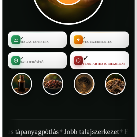
✓
✓
MAGAS TÁPÉRTÉK
VEGYSZERMENTES
✓
✓
TALAJERŐSÍTŐ
FENNTARTHATÓ MEGOLDÁS
✦
✦
ótlás
Jobb talajszerkezet
Egészségesebb növ