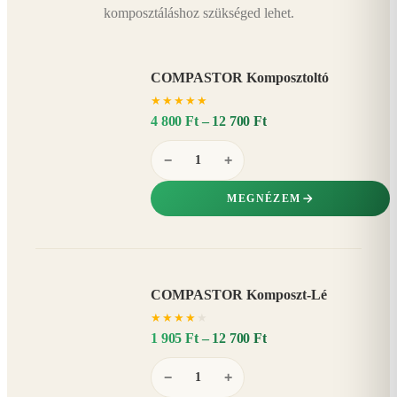
komposztáláshoz szükséged lehet.
COMPASTOR Komposztoltó
★
★
★
★
★
4 800 Ft – 12 700 Ft
−
+
MEGNÉZEM
COMPASTOR Komposzt-Lé
AKÁR
★
★
★
★
★
20%
−
1 905 Ft – 12 700 Ft
−
+