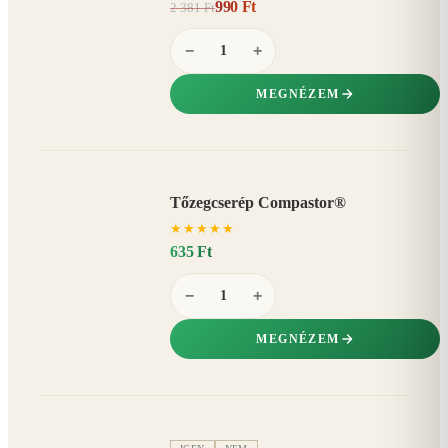
990 Ft
2 381 Ft
58%
−
−
+
MEGNÉZEM
Tőzegcserép Compastor®
★
★
★
★
★
635 Ft
−
+
MEGNÉZEM