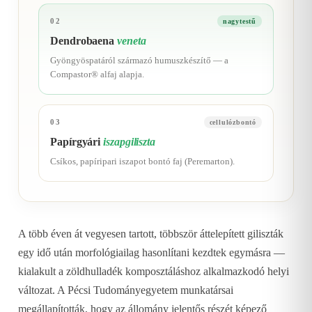
02
nagytestű
Dendrobaena
veneta
Gyöngyöspatáról származó humuszkészítő — a
Compastor® alfaj alapja.
03
cellulózbontó
Papírgyári
iszapgiliszta
Csíkos, papíripari iszapot bontó faj (Peremarton).
A több éven át vegyesen tartott, többször áttelepített giliszták
egy idő után morfológiailag hasonlítani kezdtek egymásra —
kialakult a zöldhulladék komposztáláshoz alkalmazkodó helyi
változat. A Pécsi Tudományegyetem munkatársai
megállapították, hogy az állomány jelentős részét képező