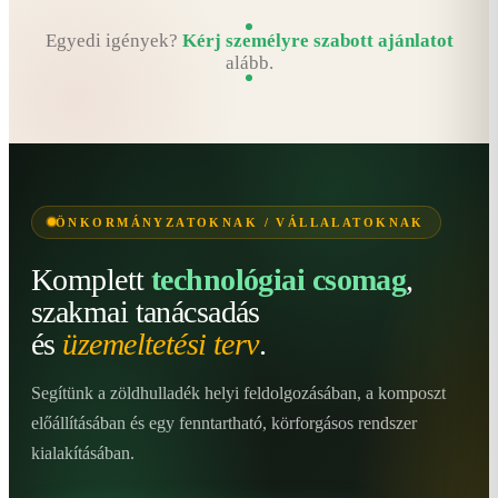
Egyedi igények?
Kérj személyre szabott ajánlatot
alább.
ÖNKORMÁNYZATOKNAK / VÁLLALATOKNAK
Komplett
technológiai csomag
,
szakmai tanácsadás
és
üzemeltetési terv
.
Segítünk a zöldhulladék helyi feldolgozásában, a komposzt
előállításában és egy fenntartható, körforgásos rendszer
kialakításában.