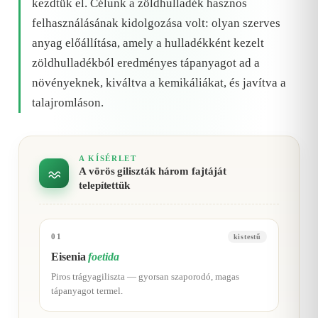
kezdtük el. Célunk a zöldhulladék hasznos
felhasználásának kidolgozása volt: olyan szerves
anyag előállítása, amely a hulladékként kezelt
zöldhulladékból eredményes tápanyagot ad a
növényeknek, kiváltva a kemikáliákat, és javítva a
talajromláson.
A KÍSÉRLET
A vörös giliszták három fajtáját
telepítettük
01
kistestű
Eisenia
foetida
Piros trágyagiliszta — gyorsan szaporodó, magas
tápanyagot termel.