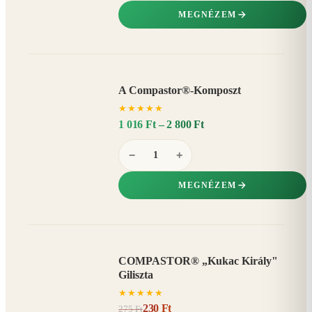
MEGNÉZEM
A Compastor®-Komposzt
AKÁR
★
★
★
★
★
15%
−
1 016 Ft – 2 800 Ft
−
+
MEGNÉZEM
COMPASTOR® „Kukac Király"
AKCIÓ
Giliszta
16%
−
★
★
★
★
★
230 Ft
275 Ft