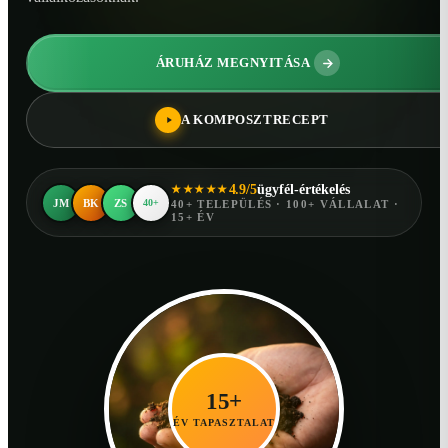
ÁRUHÁZ MEGNYITÁSA
A KOMPOSZTRECEPT
4.9/5
ügyfél-értékelés
★★★★★
JM
BK
ZS
40+
40+ TELEPÜLÉS · 100+ VÁLLALAT ·
15+ ÉV
15+
ÉV TAPASZTALAT