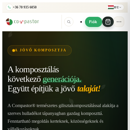
+36 70 935 6050
HU
Fiók
A JÖVŐ KOMPOSZTJA
A komposztálás
következő
generációja.
Együtt építjük
a jövő
talaját!
A Compastor® természetes gilisztakomposztálással alakítja a
szerves hulladékot tápanyagban gazdag komposzttá.
Fenntartható megoldás kerteknek, közösségeknek és
vállalkozásoknak.