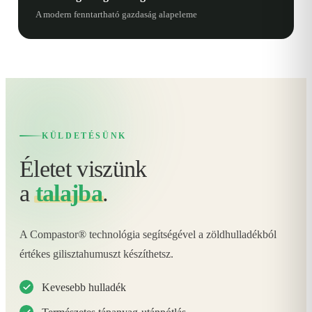
A modern fenntartható gazdaság alapeleme
KÜLDETÉSÜNK
Életet viszünk
a
talajba
.
A Compastor® technológia segítségével a zöldhulladékból
értékes gilisztahumuszt készíthetsz.
Kevesebb hulladék