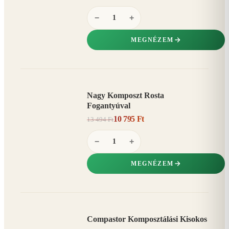
−
+
MEGNÉZEM
Nagy Komposzt Rosta
AKCIÓ
Fogantyúval
20%
−
10 795 Ft
13 494 Ft
−
+
MEGNÉZEM
Compastor Komposztálási Kisokos
AKCIÓ