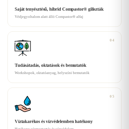
Saját tenyésztésű, hibrid Compastor® giliszták
Védjegyoltalom alatt álló Compastor® alfaj
04
Tudásátadás, oktatások és bemutatók
Workshopok, oktatóanyag, helyszíni bemutatók
05
Víztakarékos és vízvédelemben hatékony
Hatékony vízmegtartás és vízvédelem