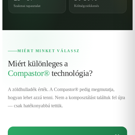
Szakmai tapasztalat
Költségcsökkenés
MIÉRT MINKET VÁLASSZ
Miért különleges a
Compastor®
technológia?
A zöldhulladék érték. A Compastor® pedig megmutatja,
hogyan lehet azzá tenni. Nem a komposztálást találtuk fel újra
— csak hatékonyabbá tettük.