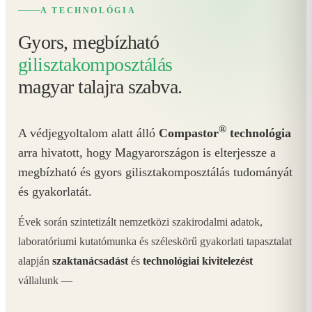
A TECHNOLÓGIA
Gyors, megbízható
gilisztakomposztálás
magyar talajra szabva.
®
A védjegyoltalom alatt álló
Compastor
technológia
arra hivatott, hogy Magyarországon is elterjessze a
megbízható és gyors gilisztakomposztálás tudományát
és gyakorlatát.
Évek során szintetizált nemzetközi szakirodalmi adatok,
laboratóriumi kutatómunka és széleskörű gyakorlati tapasztalat
alapján
szaktanácsadást
és
technológiai kivitelezést
vállalunk —