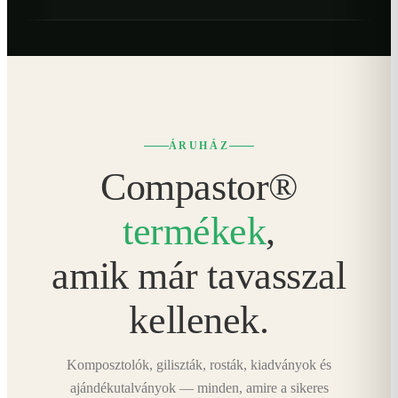
ÁRUHÁZ
Compastor®
termékek
,
amik már tavasszal
kellenek.
Komposztolók, giliszták, rosták, kiadványok és
ajándékutalványok — minden, amire a sikeres