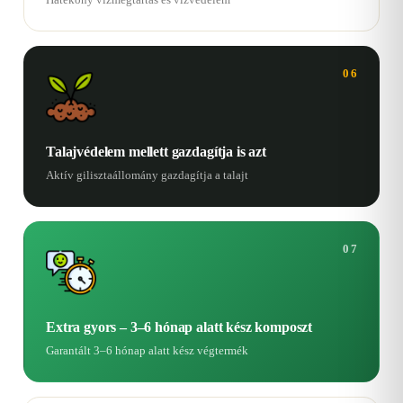
06
Talajvédelem mellett gazdagítja is azt
Aktív gilisztaállomány gazdagítja a talajt
07
Extra gyors – 3–6 hónap alatt kész komposzt
Garantált 3–6 hónap alatt kész végtermék