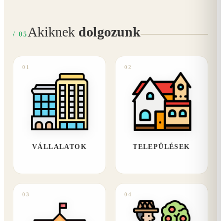
Akiknek
dolgozunk
/ 05
01
02
VÁLLALATOK
TELEPÜLÉSEK
03
04