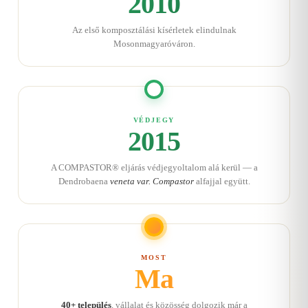
2010
Az első komposztálási kísérletek elindulnak
Mosonmagyaróváron.
VÉDJEGY
2015
A COMPASTOR® eljárás védjegyoltalom alá kerül — a
Dendrobaena
veneta var. Compastor
alfajjal együtt.
MOST
Ma
40+ település
, vállalat és közösség dolgozik már a