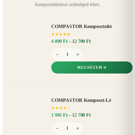
komposztáláshoz szükséged lehet.
COMPASTOR Komposztoltó
★
★
★
★
★
4 800 Ft – 12 700 Ft
−
+
MEGNÉZEM
COMPASTOR Komposzt-Lé
AKÁR
★
★
★
★
★
20%
−
1 905 Ft – 12 700 Ft
−
+