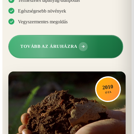
Természetes tápanyag-utánpótlás
Egészségesebb növények
Vegyszermentes megoldás
TOVÁBB AZ ÁRUHÁZRA
2010
ÓTA