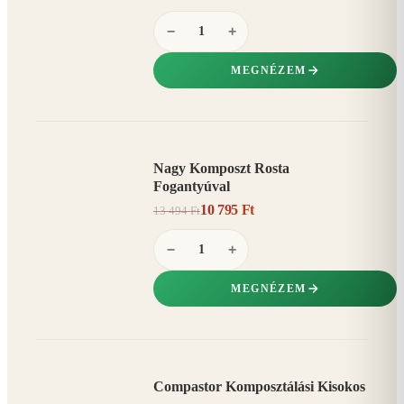
−
+
MEGNÉZEM
Nagy Komposzt Rosta
AKCIÓ
Fogantyúval
20%
−
10 795 Ft
13 494 Ft
−
+
MEGNÉZEM
Compastor Komposztálási Kisokos
AKCIÓ