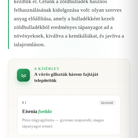
kezdtük el. Célunk a zöldhulladék hasznos
felhasználásának kidolgozása volt: olyan szerves
anyag előállítása, amely a hulladékként kezelt
zöldhulladékból eredményes tápanyagot ad a
növényeknek, kiváltva a kemikáliákat, és javítva a
talajromláson.
A KÍSÉRLET
A vörös giliszták három fajtáját
telepítettük
01
kistestű
Eisenia
foetida
Piros trágyagiliszta — gyorsan szaporodó, magas
tápanyagot termel.