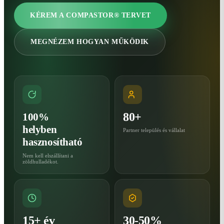
KÉREM A COMPASTOR® TERVET
MEGNÉZEM HOGYAN MŰKÖDIK
80+
100%
helyben
Partner település és vállalat
hasznosítható
Nem kell elszállítani a
zöldhulladékot.
15+ év
30-50%