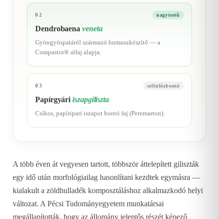
02
nagytestű
Dendrobaena
veneta
Gyöngyöspatáról származó humuszkészítő — a
Compastor® alfaj alapja.
03
cellulózbontó
Papírgyári
iszapgiliszta
Csíkos, papíripari iszapot bontó faj (Peremarton).
A több éven át vegyesen tartott, többször áttelepített giliszták
egy idő után morfológiailag hasonlítani kezdtek egymásra —
kialakult a zöldhulladék komposztáláshoz alkalmazkodó helyi
változat. A Pécsi Tudományegyetem munkatársai
megállapították, hogy az állomány jelentős részét képező