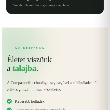
A modern fenntartható gazdaság alapeleme
KÜLDETÉSÜNK
Életet viszünk
a
talajba
.
A Compastor® technológia segítségével a zöldhulladékból
értékes gilisztahumuszt készíthetsz.
Kevesebb hulladék