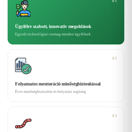
01
Ügyfélre szabott, innovatív megoldások
Egyedi technológiai csomag minden ügyfélnek
02
Folyamatos mentoráció minőségbiztosítással
Éves minőségbiztosítás és helyszíni segítség
03