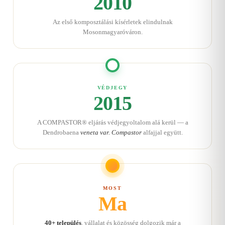
2010
Az első komposztálási kísérletek elindulnak
Mosonmagyaróváron.
VÉDJEGY
2015
A COMPASTOR® eljárás védjegyoltalom alá kerül — a
Dendrobaena
veneta var. Compastor
alfajjal együtt.
MOST
Ma
40+ település
, vállalat és közösség dolgozik már a