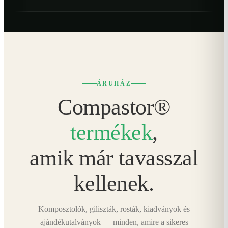
ÁRUHÁZ
Compastor®
termékek
,
amik már tavasszal
kellenek.
Komposztolók, giliszták, rosták, kiadványok és
ajándékutalványok — minden, amire a sikeres