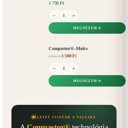
1 750 Ft
−
+
MEGNÉZEM
Compastor®–Mulcs
AKCIÓ
1 500 Ft
2 000 Ft
25%
−
−
+
MEGNÉZEM
ÉLETET VISZÜNK A TALAJBA
A
Compastor®
technológia