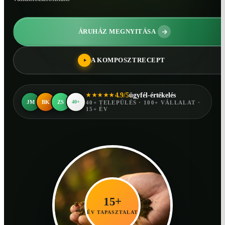
ÁRUHÁZ MEGNYITÁSA
A KOMPOSZTRECEPT
4.9/5
ügyfél-értékelés
★★★★★
JM
BK
ZS
40+
40+ TELEPÜLÉS · 100+ VÁLLALAT ·
15+ ÉV
15+
ÉV TAPASZTALAT