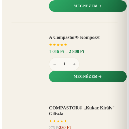
MEGNÉZEM
A Compastor®-Komposzt
AKÁR
★
★
★
★
★
15%
−
1 016 Ft – 2 800 Ft
−
+
MEGNÉZEM
COMPASTOR® „Kukac Király"
AKCIÓ
Giliszta
16%
−
★
★
★
★
★
230 Ft
275 Ft