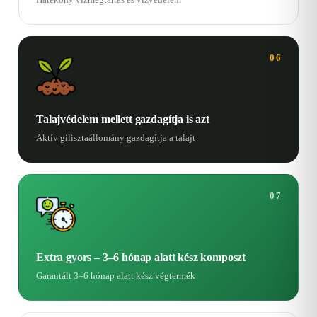
06
Talajvédelem mellett gazdagítja is azt
Aktív gilisztaállomány gazdagítja a talajt
07
Extra gyors – 3–6 hónap alatt kész komposzt
Garantált 3–6 hónap alatt kész végtermék