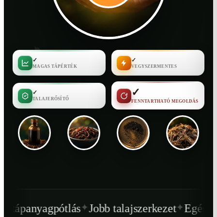
✓
✓
MAGAS TÁPÉRTÉK
VEGYSZERMENTES
✓
✓
TALAJERŐSÍTŐ
FENNTARTHATÓ MEGOLDÁS
✦
✦
ás
Jobb talajszerkezet
Egészségesebb növén