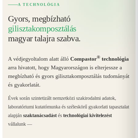
A TECHNOLÓGIA
Gyors, megbízható
gilisztakomposztálás
magyar talajra szabva.
®
A védjegyoltalom alatt álló
Compastor
technológia
arra hivatott, hogy Magyarországon is elterjessze a
megbízható és gyors gilisztakomposztálás tudományát
és gyakorlatát.
Évek során szintetizált nemzetközi szakirodalmi adatok,
laboratóriumi kutatómunka és széleskörű gyakorlati tapasztalat
alapján
szaktanácsadást
és
technológiai kivitelezést
vállalunk —