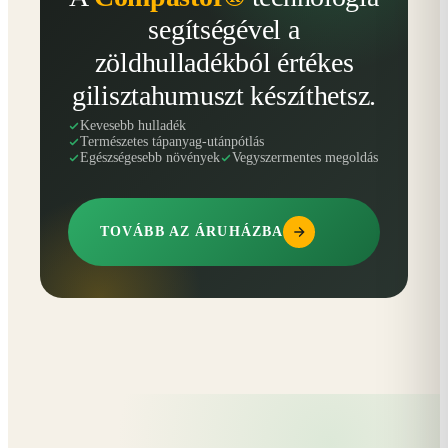
segítségével a
zöldhulladékból értékes
gilisztahumuszt készíthetsz.
Kevesebb hulladék
Természetes tápanyag-utánpótlás
Egészségesebb növények
Vegyszermentes megoldás
TOVÁBB AZ ÁRUHÁZBA