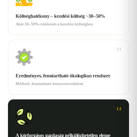
Költséghatékony – kezelési költség −30–50%
Akár 30–50% csökkenés a kezelési költségben
11
Eredményes, fenntartható ökologikus rendszer
Mérhető, fenntartható környezetvédelem
12
A körforgásos gazdaság nélkülözhetetlen eleme