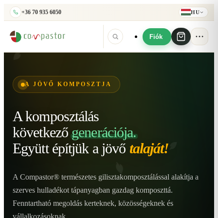
+36 70 935 6050
HU
Fiók
A JÖVŐ KOMPOSZTJA
A komposztálás
következő
generációja.
Együtt építjük
a jövő
talaját!
A Compastor® természetes gilisztakomposztálással alakítja a
szerves hulladékot tápanyagban gazdag komposzttá.
Fenntartható megoldás kerteknek, közösségeknek és
vállalkozásoknak.