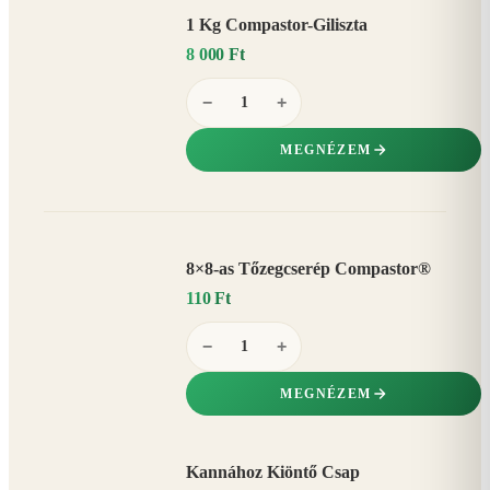
1 Kg Compastor-Giliszta
8 000 Ft
−
+
MEGNÉZEM
8×8-as Tőzegcserép Compastor®
110 Ft
−
+
MEGNÉZEM
Kannához Kiöntő Csap