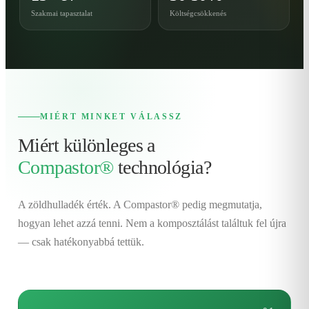
Szakmai tapasztalat
Költségcsökkenés
MIÉRT MINKET VÁLASSZ
Miért különleges a
Compastor®
technológia?
A zöldhulladék érték. A Compastor® pedig megmutatja,
hogyan lehet azzá tenni. Nem a komposztálást találtuk fel újra
— csak hatékonyabbá tettük.