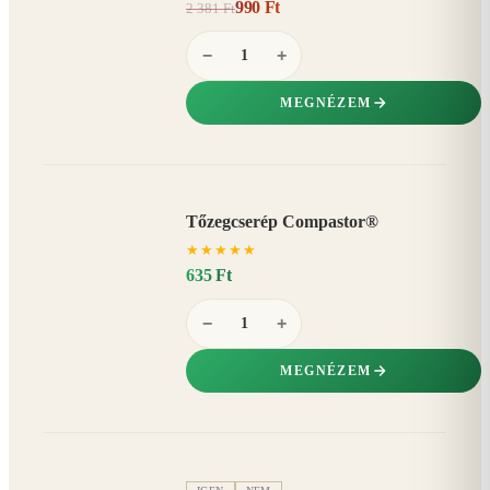
990 Ft
2 381 Ft
58%
−
−
+
MEGNÉZEM
Tőzegcserép Compastor®
★
★
★
★
★
635 Ft
−
+
MEGNÉZEM