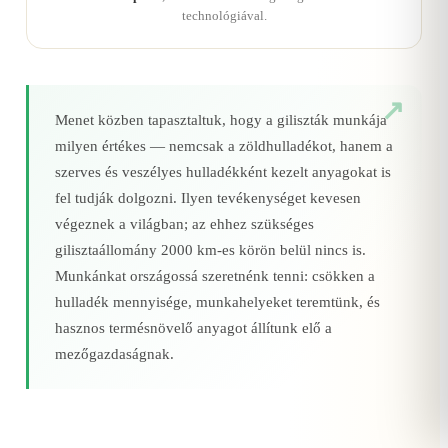
technológiával.
Menet közben tapasztaltuk, hogy a giliszták munkája
milyen értékes — nemcsak a zöldhulladékot, hanem a
szerves és veszélyes hulladékként kezelt anyagokat is
fel tudják dolgozni. Ilyen tevékenységet kevesen
végeznek a világban; az ehhez szükséges
gilisztaállomány 2000 km‑es körön belül nincs is.
Munkánkat országossá szeretnénk tenni: csökken a
hulladék mennyisége, munkahelyeket teremtünk, és
hasznos termésnövelő anyagot állítunk elő a
mezőgazdaságnak.