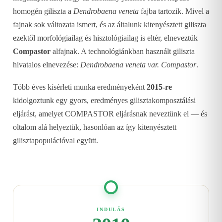
homogén giliszta a
Dendrobaena veneta
fajba tartozik. Mivel a
fajnak sok változata ismert, és az általunk kitenyésztett giliszta
ezektől morfológiailag és hisztológiailag is eltér, elneveztük
Compastor
alfajnak. A technológiánkban használt giliszta
hivatalos elnevezése:
Dendrobaena veneta var. Compastor
.
Több éves kísérleti munka eredményeként
2015-re
kidolgoztunk egy gyors, eredményes gilisztakomposztálási
eljárást, amelyet COMPASTOR eljárásnak neveztünk el — és
oltalom alá helyeztük, hasonlóan az így kitenyésztett
gilisztapopulációval együtt.
INDULÁS