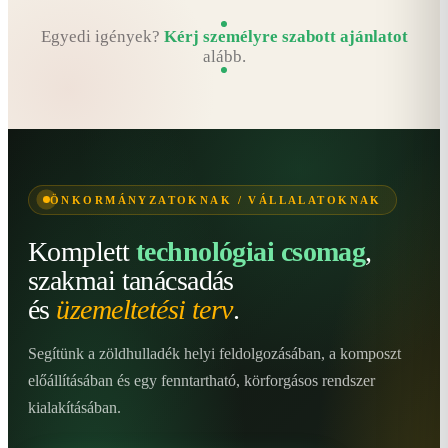
Egyedi igények?
Kérj személyre szabott ajánlatot
alább.
ÖNKORMÁNYZATOKNAK / VÁLLALATOKNAK
Komplett
technológiai csomag
,
szakmai tanácsadás
és
üzemeltetési terv
.
Segítünk a zöldhulladék helyi feldolgozásában, a komposzt
előállításában és egy fenntartható, körforgásos rendszer
kialakításában.