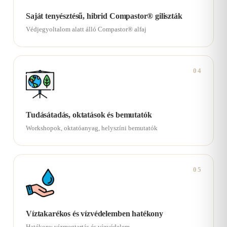
Saját tenyésztésű, hibrid Compastor® giliszták
Védjegyoltalom alatt álló Compastor® alfaj
04
Tudásátadás, oktatások és bemutatók
Workshopok, oktatóanyag, helyszíni bemutatók
05
Víztakarékos és vízvédelemben hatékony
Hatékony vízmegtartás és vízvédelem