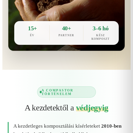
15+
40+
3–6 hó
ÉV
PARTNER
KÉSZ
KOMPOSZT
A COMPASTOR
TÖRTÉNELEM
A kezdetektől a
védjegyig
A kezdetleges komposztálási kísérleteket
2010-ben