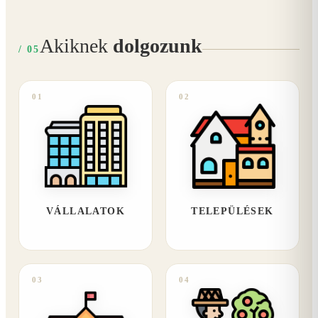
Akiknek
dolgozunk
/ 05
01
02
VÁLLALATOK
TELEPÜLÉSEK
03
04