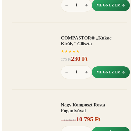
−
+
MEGNÉZEM
COMPASTOR® „Kukac
AKCIÓ
Király" Giliszta
16%
−
★
★
★
★
★
230 Ft
275 Ft
−
+
MEGNÉZEM
Nagy Komposzt Rosta
AKCIÓ
Fogantyúval
20%
−
10 795 Ft
13 494 Ft