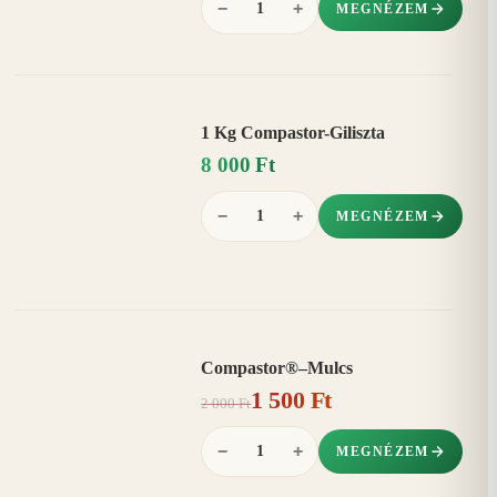
−
+
MEGNÉZEM
1 Kg Compastor-Giliszta
8 000 Ft
−
+
MEGNÉZEM
Compastor®–Mulcs
AKCIÓ
1 500 Ft
25%
−
2 000 Ft
−
+
MEGNÉZEM