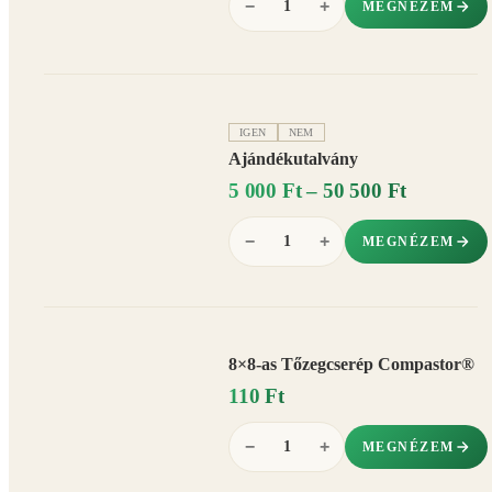
−
+
MEGNÉZEM
IGEN
NEM
Ajándékutalvány
5 000 Ft – 50 500 Ft
−
+
MEGNÉZEM
8×8-as Tőzegcserép Compastor®
110 Ft
−
+
MEGNÉZEM