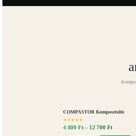
a
Komposz
COMPASTOR Komposztoltó
★
★
★
★
★
4 800 Ft – 12 700 Ft