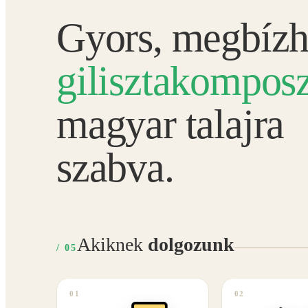
Gyors, megbízh
gilisztakomposz
magyar talajra
szabva.
Akiknek
dolgozunk
/ 05
01
02