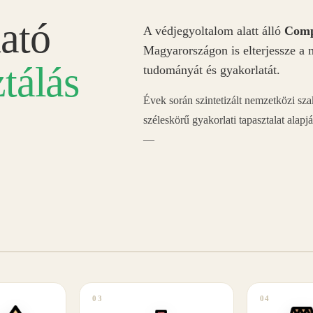
ató
A védjegyoltalom alatt álló
Comp
Magyarországon is elterjessze a 
tálás
tudományát és gyakorlatát.
Évek során szintetizált nemzetközi sz
széleskörű gyakorlati tapasztalat alapj
—
03
04