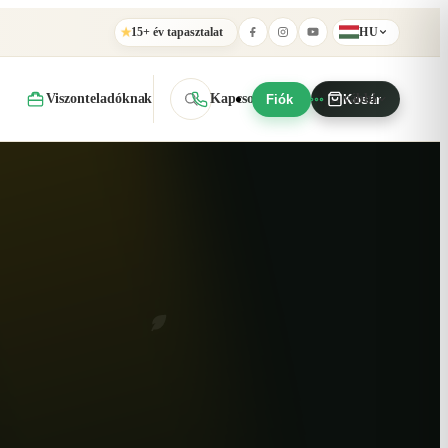
15+ év tapasztalat
HU
★
Viszonteladóknak
Kapcsolat
További
Fiók
Kosár