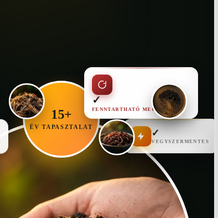
✓
FENNTARTHATÓ MEGOLDÁS
15+
ÉV TAPASZTALAT
✓
VEGYSZERMENTES