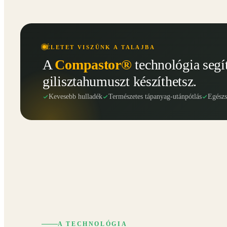
ÉLETET VISZÜNK A TALAJBA
A
Compastor®
technológia segí
gilisztahumuszt készíthetsz.
Kevesebb hulladék
Természetes tápanyag-utánpótlás
Egész
A TECHNOLÓGIA