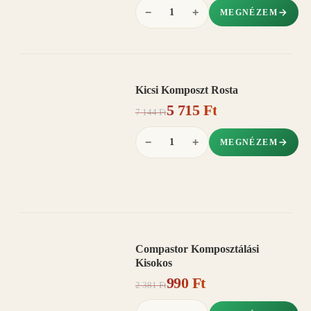
−
+
MEGNÉZEM
Kicsi Komposzt Rosta
AKCIÓ
5 715 Ft
20%
−
7 144 Ft
−
+
MEGNÉZEM
Compastor Komposztálási
AKCIÓ
Kisokos
58%
−
990 Ft
2 381 Ft