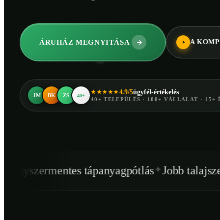
ÁRUHÁZ MEGNYITÁSA
A KOMP
4.9/5
ügyfél-értékelés
★★★★★
JM
BK
ZS
40+
40+ TELEPÜLÉS · 100+ VÁLLALAT · 15+ 
✦
✦
ntes tápanyagpótlás
Jobb talajszerkezet
Egé