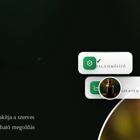
✓
TALAJERŐSÍTŐ
✓
MAGAS TÁPÉRTÉK
kítja a szerves
tható megoldás