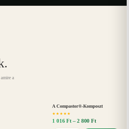
k.
 amire a
A Compastor®-Komposzt
AKÁR
★
★
★
★
★
15%
−
1 016 Ft – 2 800 Ft