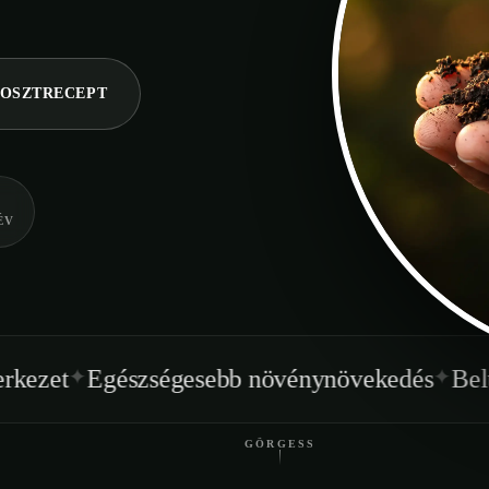
OSZTRECEPT
ÉV
✦
szségesebb növénynövekedés
Beltéren is hasz
GÖRGESS