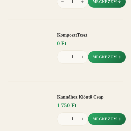
−
+
MEGNÉZEM
KomposztTeszt
0 Ft
−
+
MEGNÉZEM
Kannához Kiöntő Csap
1 750 Ft
−
+
MEGNÉZEM