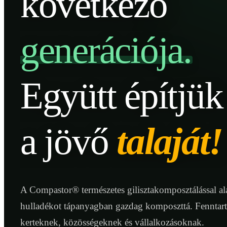
következő
generációja.
Együtt építjük
a jövő
talaját!
A Compastor® természetes gilisztakomposztálással ala
hulladékot tápanyagban gazdag komposzttá. Fenntar
kerteknek, közösségeknek és vállalkozásoknak.