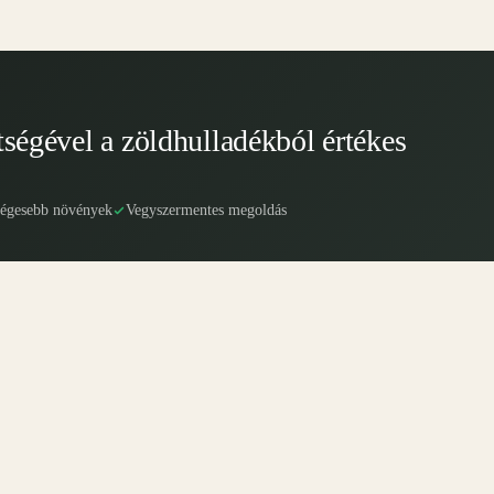
tségével a zöldhulladékból értékes
ségesebb növények
Vegyszermentes megoldás