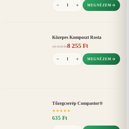
−
+
MEGNÉZEM
Közepes Komposzt Rosta
AKCIÓ
8 255 Ft
20%
−
10 318 Ft
−
+
MEGNÉZEM
Tőzegcserép Compastor®
★
★
★
★
★
635 Ft