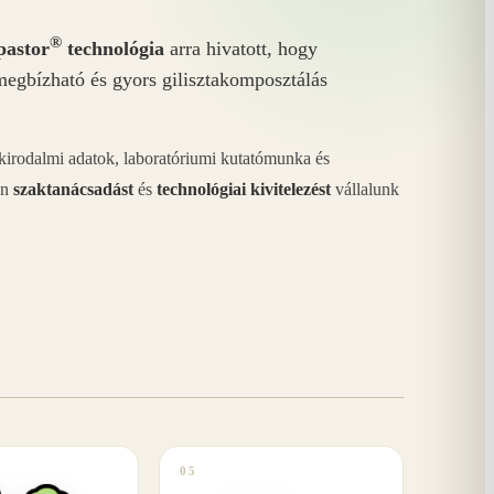
®
astor
technológia
arra hivatott, hogy
megbízható és gyors gilisztakomposztálás
akirodalmi adatok, laboratóriumi kutatómunka és
án
szaktanácsadást
és
technológiai kivitelezést
vállalunk
05