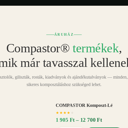
ÁRUHÁZ
Compastor®
termékek
,
mik már tavasszal kellene
tolók, giliszták, rosták, kiadványok és ajándékutalványok — minden,
sikeres komposztáláshoz szükséged lehet.
COMPASTOR Komposzt-Lé
AKÁR
★
★
★
★
★
20%
−
1 905 Ft – 12 700 Ft