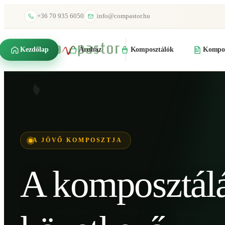
+36 70 935 6050
info@compastor.hu
Kezdőlap
Áruház
Komposztálók
Kompos
A JÖVŐ KOMPOSZTJA
A komposztál