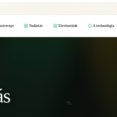
ztrecept
Tudástár
Történetünk
A technológia
ás