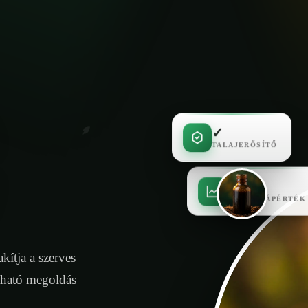
✓
TALAJERŐSÍTŐ
✓
MAGAS TÁPÉRTÉK
kítja a szerves
tható megoldás