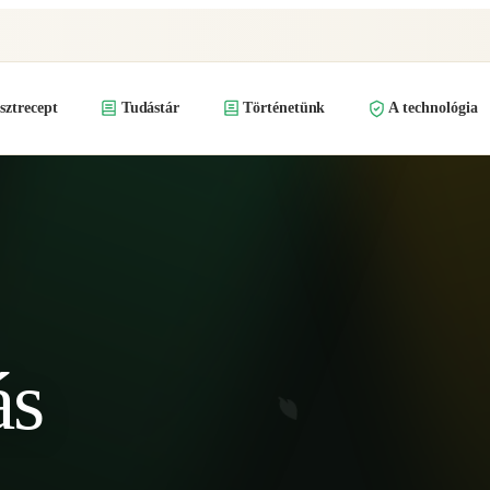
ztrecept
Tudástár
Történetünk
A technológia
ás