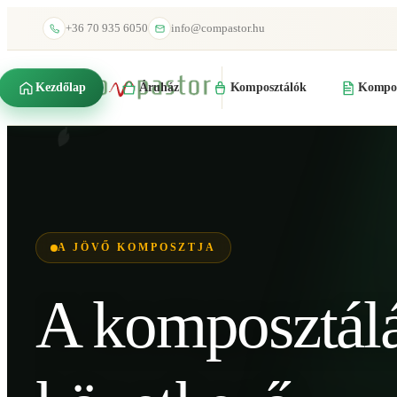
+36 70 935 6050
info@compastor.hu
Kezdőlap
Áruház
Komposztálók
Kompos
A JÖVŐ KOMPOSZTJA
A komposztál