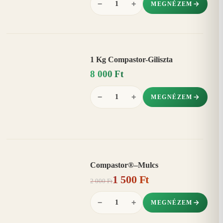
−
+
MEGNÉZEM
1 Kg Compastor-Giliszta
8 000 Ft
−
+
MEGNÉZEM
Compastor®–Mulcs
AKCIÓ
1 500 Ft
25%
−
2 000 Ft
−
+
MEGNÉZEM