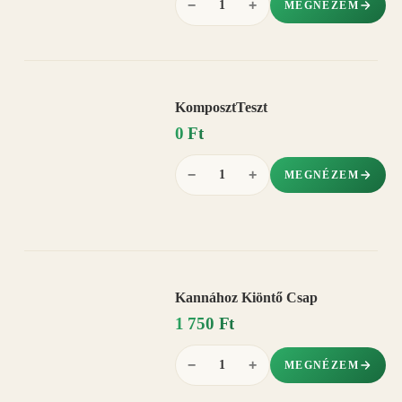
−
+
MEGNÉZEM
KomposztTeszt
0 Ft
−
+
MEGNÉZEM
Kannához Kiöntő Csap
1 750 Ft
−
+
MEGNÉZEM