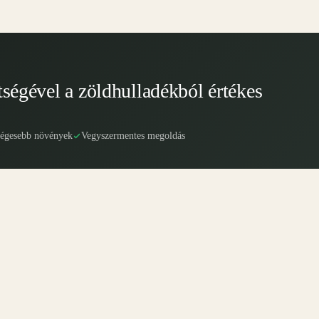
tségével a zöldhulladékból értékes
ségesebb növények
Vegyszermentes megoldás