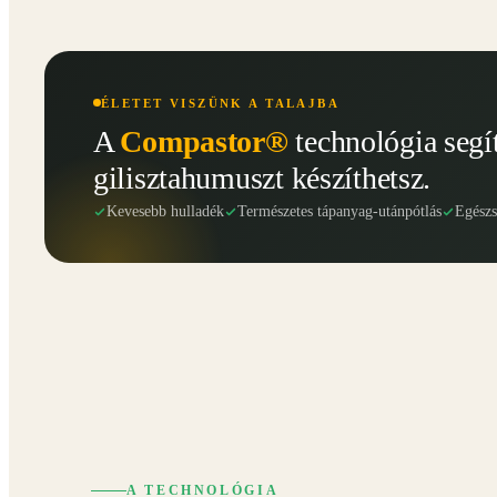
ÉLETET VISZÜNK A TALAJBA
A
Compastor®
technológia segí
gilisztahumuszt készíthetsz.
Kevesebb hulladék
Természetes tápanyag-utánpótlás
Egész
A TECHNOLÓGIA