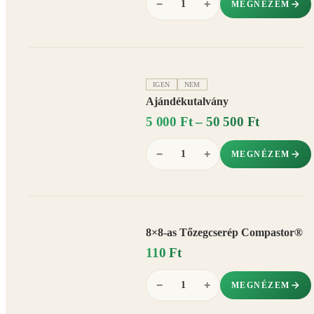
−
+
MEGNÉZEM
IGEN
NEM
Ajándékutalvány
5 000 Ft – 50 500 Ft
−
+
MEGNÉZEM
8×8-as Tőzegcserép Compastor®
110 Ft
−
+
MEGNÉZEM