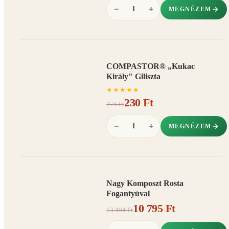
−
+
MEGNÉZEM
COMPASTOR® „Kukac
AKCIÓ
Király" Giliszta
16%
−
★
★
★
★
★
230 Ft
275 Ft
−
+
MEGNÉZEM
Nagy Komposzt Rosta
AKCIÓ
Fogantyúval
20%
−
10 795 Ft
13 494 Ft