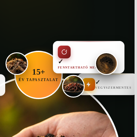
✓
FENNTARTHATÓ MEGOLDÁS
15+
ÉV TAPASZTALAT
✓
VEGYSZERMENTES