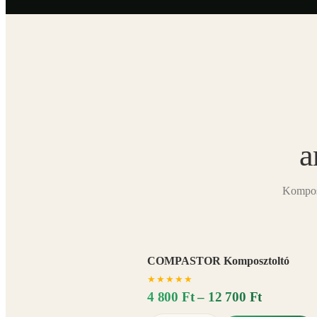
a
Komposz
COMPASTOR Komposztoltó
★
★
★
★
★
4 800 Ft – 12 700 Ft