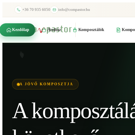
+36 70 935 6050
info@compastor.hu
Kezdőlap
Áruház
Komposztálók
Kompos
A JÖVŐ KOMPOSZTJA
A komposztál