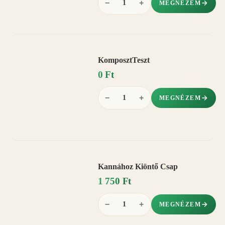
−
+
MEGNÉZEM
KomposztTeszt
0 Ft
−
+
MEGNÉZEM
Kannához Kiöntő Csap
1 750 Ft
−
+
MEGNÉZEM