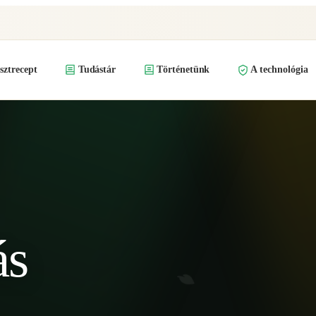
ztrecept
Tudástár
Történetünk
A technológia
ás