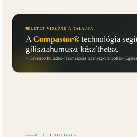
ÉLETET VISZÜNK A TALAJBA
A
Compastor®
technológia segí
gilisztahumuszt készíthetsz.
Kevesebb hulladék
Természetes tápanyag-utánpótlás
Egész
A TECHNOLÓGIA