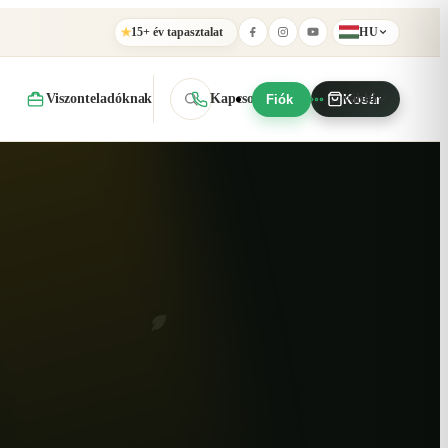
15+ év tapasztalat
HU
★
Viszonteladóknak
Kapcsolat
További
Fiók
Kosár