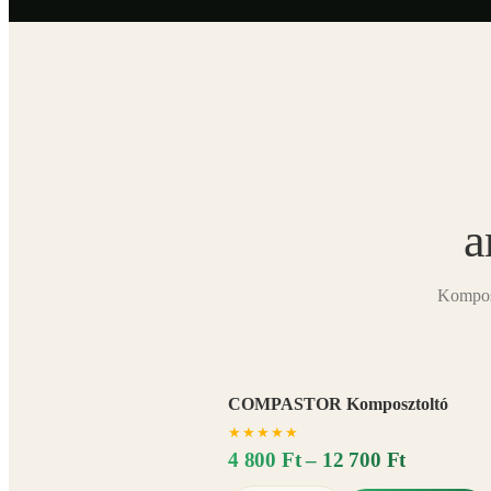
a
Komposz
COMPASTOR Komposztoltó
★
★
★
★
★
4 800 Ft – 12 700 Ft