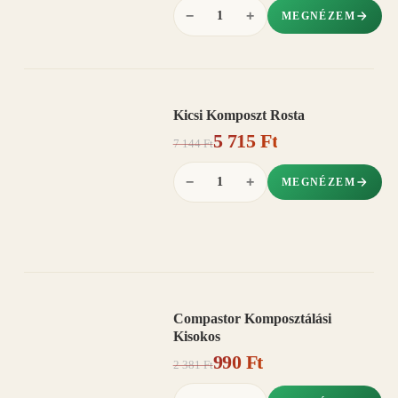
−
+
MEGNÉZEM
Kicsi Komposzt Rosta
AKCIÓ
5 715 Ft
20%
−
7 144 Ft
−
+
MEGNÉZEM
Compastor Komposztálási
AKCIÓ
Kisokos
58%
−
990 Ft
2 381 Ft