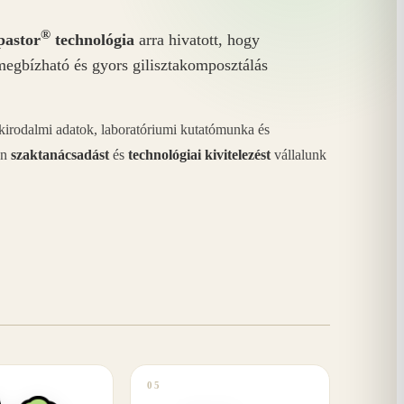
®
astor
technológia
arra hivatott, hogy
megbízható és gyors gilisztakomposztálás
akirodalmi adatok, laboratóriumi kutatómunka és
án
szaktanácsadást
és
technológiai kivitelezést
vállalunk
05