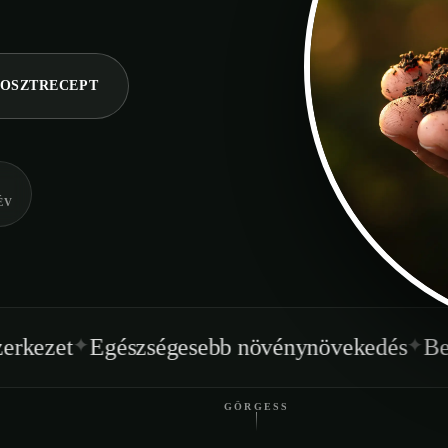
OSZTRECEPT
ÉV
✦
szségesebb növénynövekedés
Beltéren is has
GÖRGESS