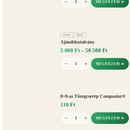
−
+
MEGNÉZEM
IGEN
NEM
Ajándékutalvány
5 000 Ft – 50 500 Ft
−
+
MEGNÉZEM
8×8-as Tőzegcserép Compastor®
110 Ft
−
+
MEGNÉZEM