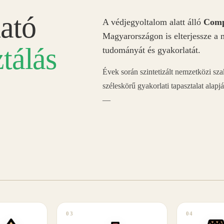
ató
A védjegyoltalom alatt álló
Comp
Magyarországon is elterjessze a 
tálás
tudományát és gyakorlatát.
Évek során szintetizált nemzetközi sz
széleskörű gyakorlati tapasztalat alapj
—
03
04