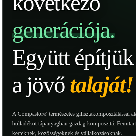
következő
generációja.
Együtt építjük
a jövő
talaját!
A Compastor® természetes gilisztakomposztálással ala
hulladékot tápanyagban gazdag komposzttá. Fenntar
kerteknek, közösségeknek és vállalkozásoknak.