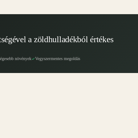
tségével a zöldhulladékból értékes
ségesebb növények
Vegyszermentes megoldás