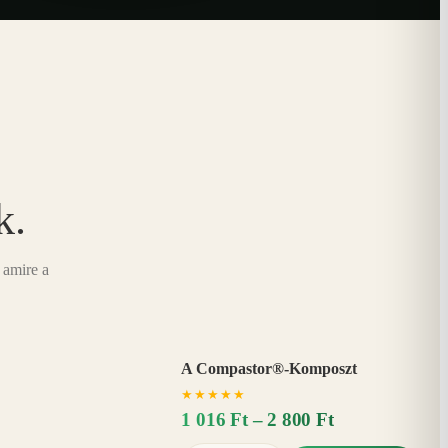
k.
 amire a
A Compastor®-Komposzt
AKÁR
★
★
★
★
★
15%
−
1 016 Ft – 2 800 Ft