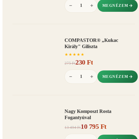
−
+
MEGNÉZEM
COMPASTOR® „Kukac
AKCIÓ
Király" Giliszta
16%
−
★
★
★
★
★
230 Ft
275 Ft
−
+
MEGNÉZEM
Nagy Komposzt Rosta
AKCIÓ
Fogantyúval
20%
−
10 795 Ft
13 494 Ft