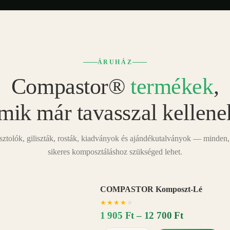
ÁRUHÁZ
Compastor®
termékek
,
mik már tavasszal kellene
tolók, giliszták, rosták, kiadványok és ajándékutalványok — minden,
sikeres komposztáláshoz szükséged lehet.
COMPASTOR Komposzt-Lé
AKÁR
★
★
★
★
★
20%
−
1 905 Ft – 12 700 Ft