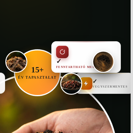
✓
FENNTARTHATÓ MEGOLDÁS
15+
ÉV TAPASZTALAT
✓
VEGYSZERMENTES