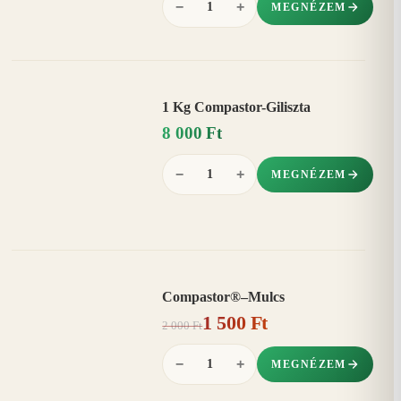
−
+
MEGNÉZEM
1 Kg Compastor-Giliszta
8 000 Ft
−
+
MEGNÉZEM
Compastor®–Mulcs
AKCIÓ
1 500 Ft
25%
−
2 000 Ft
−
+
MEGNÉZEM