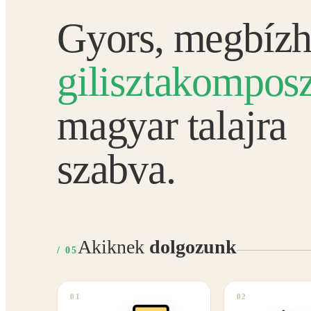
Gyors, megbízh
gilisztakomposz
magyar talajra
szabva.
Akiknek
dolgozunk
/ 05
01
02