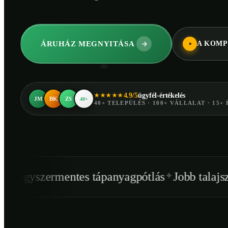
ÁRUHÁZ MEGNYITÁSA
A KOMP
4.9/5
ügyfél-értékelés
★★★★★
JM
BK
ZS
40+
40+ TELEPÜLÉS · 100+ VÁLLALAT · 15+ 
✦
✦
ntes tápanyagpótlás
Jobb talajszerkezet
Egé