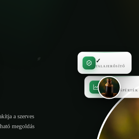
✓
TALAJERŐSÍTŐ
✓
MAGAS TÁPÉRTÉK
kítja a szerves
tható megoldás