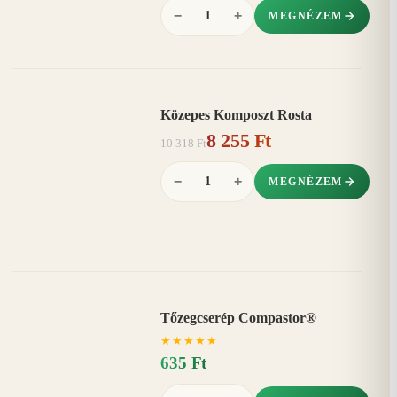
−
+
MEGNÉZEM
Közepes Komposzt Rosta
AKCIÓ
8 255 Ft
20%
−
10 318 Ft
−
+
MEGNÉZEM
Tőzegcserép Compastor®
★
★
★
★
★
635 Ft