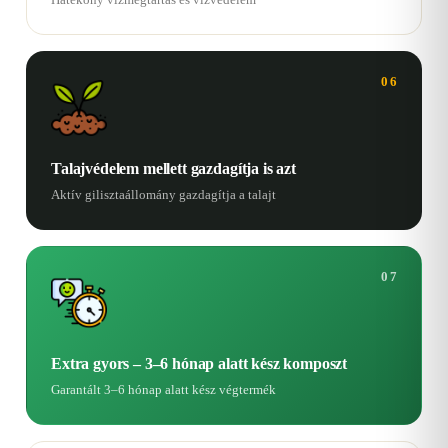
06
Talajvédelem mellett gazdagítja is azt
Aktív gilisztaállomány gazdagítja a talajt
07
Extra gyors – 3–6 hónap alatt kész komposzt
Garantált 3–6 hónap alatt kész végtermék