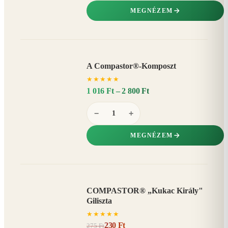
MEGNÉZEM
A Compastor®-Komposzt
AKÁR
★
★
★
★
★
15%
−
1 016 Ft – 2 800 Ft
−
+
MEGNÉZEM
COMPASTOR® „Kukac Király"
AKCIÓ
Giliszta
16%
−
★
★
★
★
★
230 Ft
275 Ft