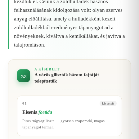
kezdtük el. Célunk a zöldhulladék hasznos
felhasználásának kidolgozása volt: olyan szerves
anyag előállítása, amely a hulladékként kezelt
zöldhulladékból eredményes tápanyagot ad a
növényeknek, kiváltva a kemikáliákat, és javítva a
talajromláson.
A KÍSÉRLET
A vörös giliszták három fajtáját
telepítettük
01
kistestű
Eisenia
foetida
Piros trágyagiliszta — gyorsan szaporodó, magas
tápanyagot termel.