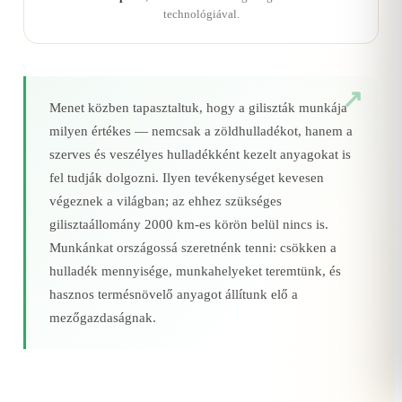
technológiával.
Menet közben tapasztaltuk, hogy a giliszták munkája
milyen értékes — nemcsak a zöldhulladékot, hanem a
szerves és veszélyes hulladékként kezelt anyagokat is
fel tudják dolgozni. Ilyen tevékenységet kevesen
végeznek a világban; az ehhez szükséges
gilisztaállomány 2000 km‑es körön belül nincs is.
Munkánkat országossá szeretnénk tenni: csökken a
hulladék mennyisége, munkahelyeket teremtünk, és
hasznos termésnövelő anyagot állítunk elő a
mezőgazdaságnak.