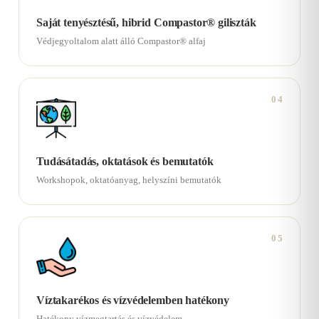
Saját tenyésztésű, hibrid Compastor® giliszták
Védjegyoltalom alatt álló Compastor® alfaj
04
Tudásátadás, oktatások és bemutatók
Workshopok, oktatóanyag, helyszíni bemutatók
05
Víztakarékos és vízvédelemben hatékony
Hatékony vízmegtartás és vízvédelem