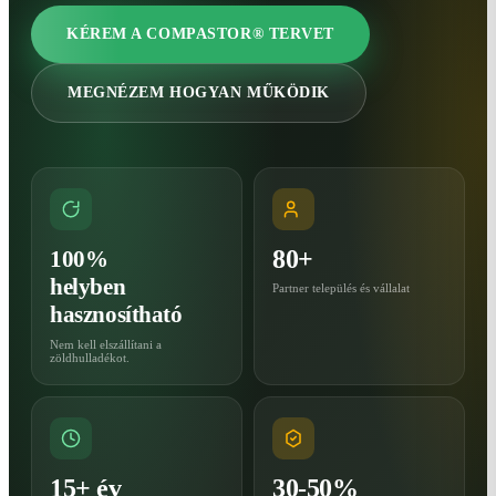
KÉREM A COMPASTOR® TERVET
MEGNÉZEM HOGYAN MŰKÖDIK
80+
100%
helyben
Partner település és vállalat
hasznosítható
Nem kell elszállítani a
zöldhulladékot.
15+ év
30-50%