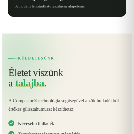
A modern fenntartható gazdaság alapeleme
KÜLDETÉSÜNK
Életet viszünk
a
talajba
.
A Compastor® technológia segítségével a zöldhulladékból
értékes gilisztahumuszt készíthetsz.
Kevesebb hulladék