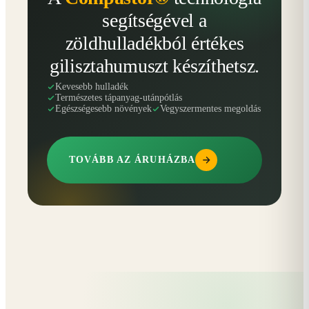
segítségével a
zöldhulladékból értékes
gilisztahumuszt készíthetsz.
Kevesebb hulladék
Természetes tápanyag-utánpótlás
Egészségesebb növények
Vegyszermentes megoldás
TOVÁBB AZ ÁRUHÁZBA