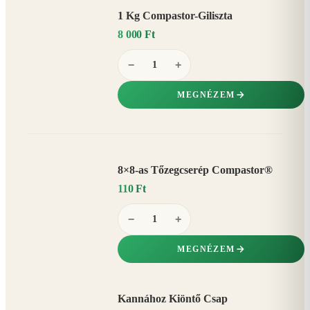
1 Kg Compastor-Giliszta
8 000 Ft
−
+
MEGNÉZEM
8×8-as Tőzegcserép Compastor®
110 Ft
−
+
MEGNÉZEM
Kannához Kiöntő Csap