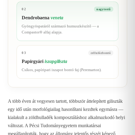
02
nagytestű
Dendrobaena
veneta
Gyöngyöspatáról származó humuszkészítő — a
Compastor® alfaj alapja.
03
cellulózbontó
Papírgyári
iszapgiliszta
Csíkos, papíripari iszapot bontó faj (Peremarton).
A több éven át vegyesen tartott, többször áttelepített giliszták
egy idő után morfológiailag hasonlítani kezdtek egymásra —
kialakult a zöldhulladék komposztáláshoz alkalmazkodó helyi
változat. A Pécsi Tudományegyetem munkatársai
megállapították, hogy az állomány jelentős részét képező