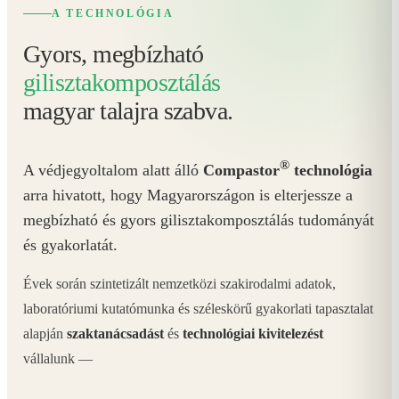
A TECHNOLÓGIA
Gyors, megbízható
gilisztakomposztálás
magyar talajra szabva.
®
A védjegyoltalom alatt álló
Compastor
technológia
arra hivatott, hogy Magyarországon is elterjessze a
megbízható és gyors gilisztakomposztálás tudományát
és gyakorlatát.
Évek során szintetizált nemzetközi szakirodalmi adatok,
laboratóriumi kutatómunka és széleskörű gyakorlati tapasztalat
alapján
szaktanácsadást
és
technológiai kivitelezést
vállalunk —