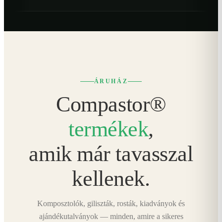
ÁRUHÁZ
Compastor®
termékek
,
amik már tavasszal
kellenek.
Komposztolók, giliszták, rosták, kiadványok és
ajándékutalványok — minden, amire a sikeres