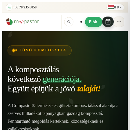
+36 70 935 6050
HU
Fiók
A JÖVŐ KOMPOSZTJA
A komposztálás
következő
generációja.
Együtt építjük
a jövő
talaját!
A Compastor® természetes gilisztakomposztálással alakítja a
szerves hulladékot tápanyagban gazdag komposzttá.
Fenntartható megoldás kerteknek, közösségeknek és
vállalkozásoknak.