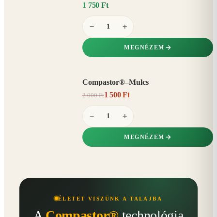
1 750 Ft
−
+
MEGNÉZEM
Compastor®–Mulcs
AKCIÓ
1 500 Ft
2 000 Ft
25%
−
−
+
MEGNÉZEM
ÉLETET VISZÜNK A TALAJBA
A
Compastor®
technológia