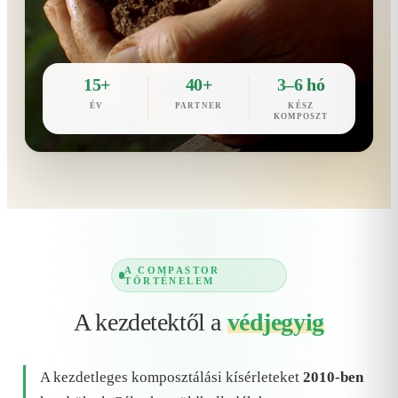
15+
40+
3–6 hó
ÉV
PARTNER
KÉSZ
KOMPOSZT
A COMPASTOR
TÖRTÉNELEM
A kezdetektől a
védjegyig
A kezdetleges komposztálási kísérleteket
2010-ben