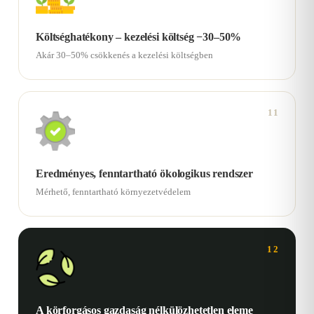
Költséghatékony – kezelési költség −30–50%
Akár 30–50% csökkenés a kezelési költségben
11
Eredményes, fenntartható ökologikus rendszer
Mérhető, fenntartható környezetvédelem
12
A körforgásos gazdaság nélkülözhetetlen eleme