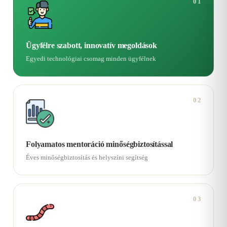
01
Ügyfélre szabott, innovatív megoldások
Egyedi technológiai csomag minden ügyfélnek
02
Folyamatos mentoráció minőségbiztosítással
Éves minőségbiztosítás és helyszíni segítség
03