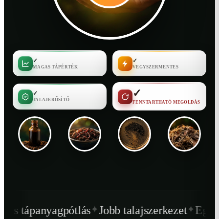
✓
✓
MAGAS TÁPÉRTÉK
VEGYSZERMENTES
✓
✓
TALAJERŐSÍTŐ
FENNTARTHATÓ MEGOLDÁS
✦
✦
tlás
Jobb talajszerkezet
Egészségesebb növé