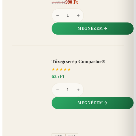
990 Ft
2 381 Ft
58%
−
−
+
MEGNÉZEM
Tőzegcserép Compastor®
★
★
★
★
★
635 Ft
−
+
MEGNÉZEM