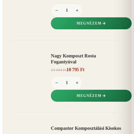
−
+
MEGNÉZEM
Nagy Komposzt Rosta
AKCIÓ
Fogantyúval
20%
−
10 795 Ft
13 494 Ft
−
+
MEGNÉZEM
Compastor Komposztálási Kisokos
AKCIÓ