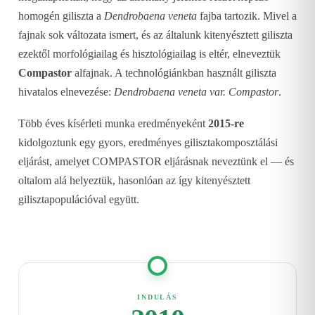
homogén giliszta a
Dendrobaena veneta
fajba tartozik. Mivel a
fajnak sok változata ismert, és az általunk kitenyésztett giliszta
ezektől morfológiailag és hisztológiailag is eltér, elneveztük
Compastor
alfajnak. A technológiánkban használt giliszta
hivatalos elnevezése:
Dendrobaena veneta var. Compastor
.
Több éves kísérleti munka eredményeként
2015-re
kidolgoztunk egy gyors, eredményes gilisztakomposztálási
eljárást, amelyet COMPASTOR eljárásnak neveztünk el — és
oltalom alá helyeztük, hasonlóan az így kitenyésztett
gilisztapopulációval együtt.
INDULÁS