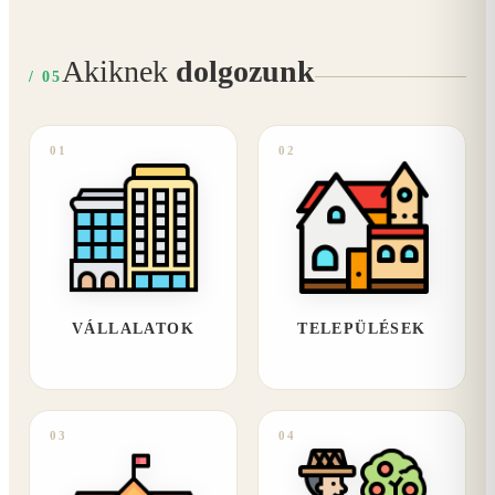
Akiknek
dolgozunk
/ 05
01
02
VÁLLALATOK
TELEPÜLÉSEK
03
04