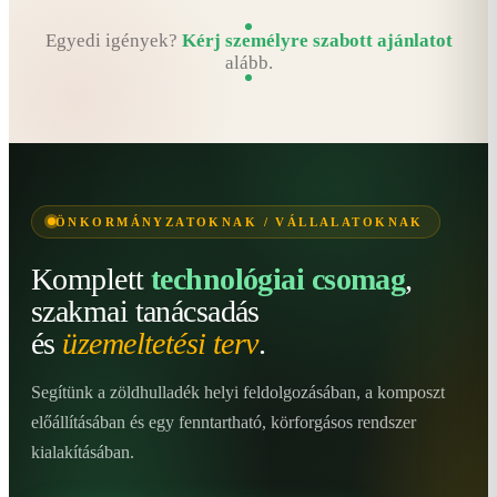
Egyedi igények?
Kérj személyre szabott ajánlatot
alább.
ÖNKORMÁNYZATOKNAK / VÁLLALATOKNAK
Komplett
technológiai csomag
,
szakmai tanácsadás
és
üzemeltetési terv
.
Segítünk a zöldhulladék helyi feldolgozásában, a komposzt
előállításában és egy fenntartható, körforgásos rendszer
kialakításában.