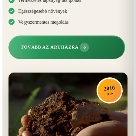
Természetes tápanyag-utánpótlás
Egészségesebb növények
Vegyszermentes megoldás
TOVÁBB AZ ÁRUHÁZRA
2010
ÓTA