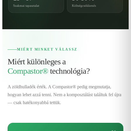
Szakmai tapasztalat
Költségcsökkenés
MIÉRT MINKET VÁLASSZ
Miért különleges a
Compastor®
technológia?
A zöldhulladék érték. A Compastor® pedig megmutatja,
hogyan lehet azzá tenni. Nem a komposztálást találtuk fel újra
— csak hatékonyabbá tettük.