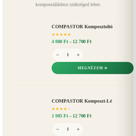
komposztáláshoz szükséged lehet.
COMPASTOR Komposztoltó
★
★
★
★
★
4 800 Ft – 12 700 Ft
−
+
MEGNÉZEM
COMPASTOR Komposzt-Lé
AKÁR
★
★
★
★
★
20%
−
1 905 Ft – 12 700 Ft
−
+