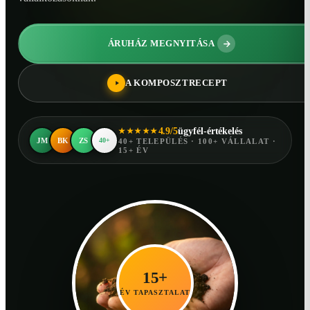
ÁRUHÁZ MEGNYITÁSA
A KOMPOSZTRECEPT
4.9/5
ügyfél-értékelés
★★★★★
JM
BK
ZS
40+
40+ TELEPÜLÉS · 100+ VÁLLALAT ·
15+ ÉV
15+
ÉV TAPASZTALAT