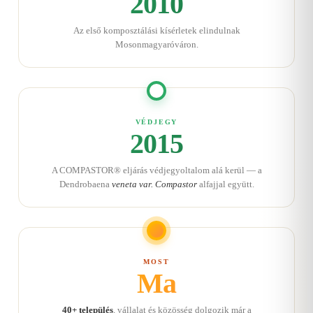
2010
Az első komposztálási kísérletek elindulnak
Mosonmagyaróváron.
VÉDJEGY
2015
A COMPASTOR® eljárás védjegyoltalom alá kerül — a
Dendrobaena
veneta var. Compastor
alfajjal együtt.
MOST
Ma
40+ település
, vállalat és közösség dolgozik már a