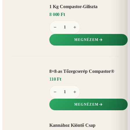
1 Kg Compastor-Giliszta
8 000 Ft
−
+
MEGNÉZEM
8×8-as Tőzegcserép Compastor®
110 Ft
−
+
MEGNÉZEM
Kannához Kiöntő Csap