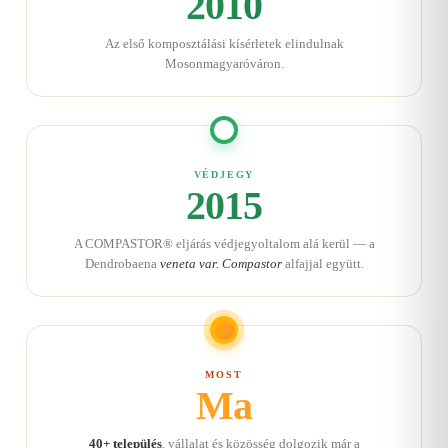
2010
Az első komposztálási kísérletek elindulnak
Mosonmagyaróváron.
VÉDJEGY
2015
A COMPASTOR® eljárás védjegyoltalom alá kerül — a
Dendrobaena
veneta var. Compastor
alfajjal együtt.
MOST
Ma
40+ település
, vállalat és közösség dolgozik már a