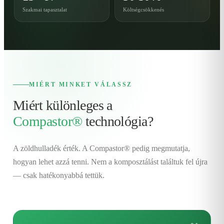
Szakmai tapasztalat
Költségcsökkenés
MIÉRT MINKET VÁLASSZ
Miért különleges a
Compastor®
technológia?
A zöldhulladék érték. A Compastor® pedig megmutatja,
hogyan lehet azzá tenni. Nem a komposztálást találtuk fel újra
— csak hatékonyabbá tettük.