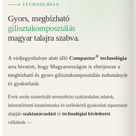
A TECHNOLÓGIA
Gyors, megbízható
gilisztakomposztálás
magyar talajra szabva.
®
A védjegyoltalom alatt álló
Compastor
technológia
arra hivatott, hogy Magyarországon is elterjessze a
megbízható és gyors gilisztakomposztálás tudományát
és gyakorlatát.
Évek során szintetizált nemzetközi szakirodalmi adatok,
laboratóriumi kutatómunka és széleskörű gyakorlati tapasztalat
alapján
szaktanácsadást
és
technológiai kivitelezést
vállalunk —