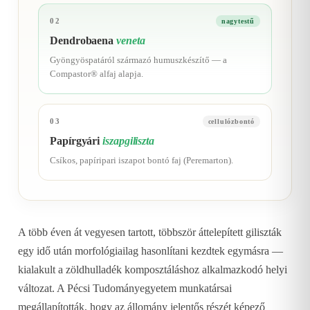
02
nagytestű
Dendrobaena
veneta
Gyöngyöspatáról származó humuszkészítő — a
Compastor® alfaj alapja.
03
cellulózbontó
Papírgyári
iszapgiliszta
Csíkos, papíripari iszapot bontó faj (Peremarton).
A több éven át vegyesen tartott, többször áttelepített giliszták
egy idő után morfológiailag hasonlítani kezdtek egymásra —
kialakult a zöldhulladék komposztáláshoz alkalmazkodó helyi
változat. A Pécsi Tudományegyetem munkatársai
megállapították, hogy az állomány jelentős részét képező