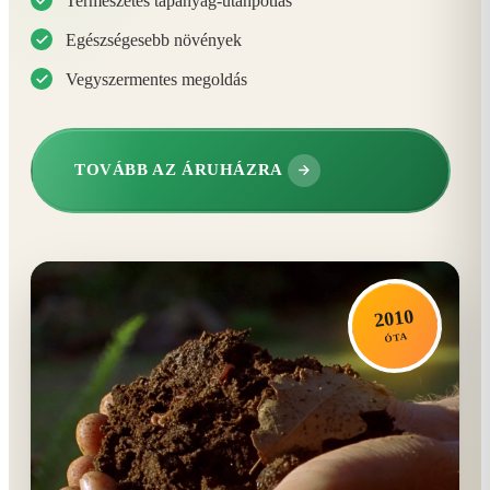
Természetes tápanyag-utánpótlás
Egészségesebb növények
Vegyszermentes megoldás
TOVÁBB AZ ÁRUHÁZRA
2010
ÓTA