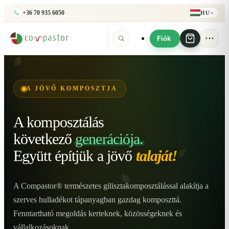
+36 70 935 6050
HU
Fiók
A JÖVŐ KOMPOSZTJA
A komposztálás
következő
generációja.
Együtt építjük
a jövő
talaját!
A Compastor® természetes gilisztakomposztálással alakítja a
szerves hulladékot tápanyagban gazdag komposzttá.
Fenntartható megoldás kerteknek, közösségeknek és
vállalkozásoknak.