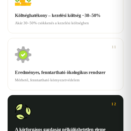
Költséghatékony – kezelési költség −30–50%
Akár 30–50% csökkenés a kezelési költségben
11
Eredményes, fenntartható ökologikus rendszer
Mérhető, fenntartható környezetvédelem
12
A körforgásos gazdaság nélkülözhetetlen eleme