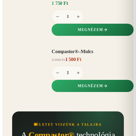
1 750 Ft
−
+
MEGNÉZEM
Compastor®–Mulcs
AKCIÓ
1 500 Ft
2 000 Ft
25%
−
−
+
MEGNÉZEM
ÉLETET VISZÜNK A TALAJBA
A
Compastor®
technológia