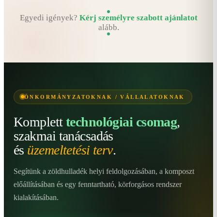
Egyedi igények?
Kérj személyre szabott ajánlatot
alább.
ÖNKORMÁNYZATOKNAK / VÁLLALATOKNAK
Komplett
technológiai csomag
,
szakmai tanácsadás
és
üzemeltetési terv
.
Segítünk a zöldhulladék helyi feldolgozásában, a komposzt
előállításában és egy fenntartható, körforgásos rendszer
kialakításában.