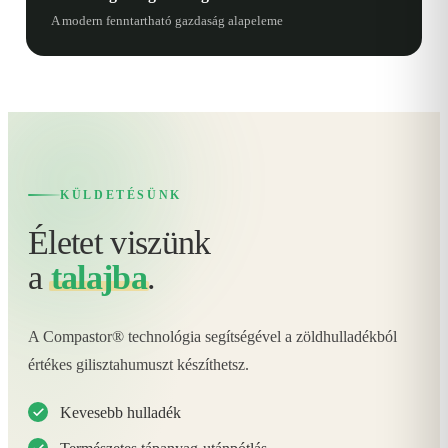
A modern fenntartható gazdaság alapeleme
KÜLDETÉSÜNK
Életet viszünk
a
talajba
.
A Compastor® technológia segítségével a zöldhulladékból
értékes gilisztahumuszt készíthetsz.
Kevesebb hulladék