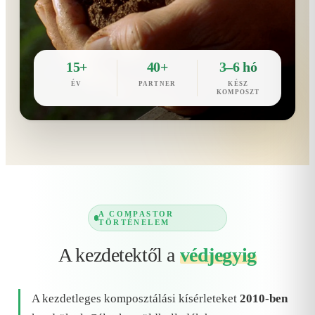
15+
40+
3–6 hó
ÉV
PARTNER
KÉSZ
KOMPOSZT
A COMPASTOR
TÖRTÉNELEM
A kezdetektől a
védjegyig
A kezdetleges komposztálási kísérleteket
2010-ben