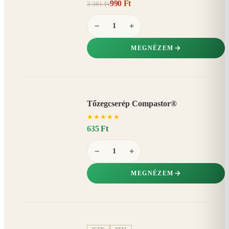
990 Ft
2 381 Ft
58%
−
−
+
MEGNÉZEM
Tőzegcserép Compastor®
★
★
★
★
★
635 Ft
−
+
MEGNÉZEM