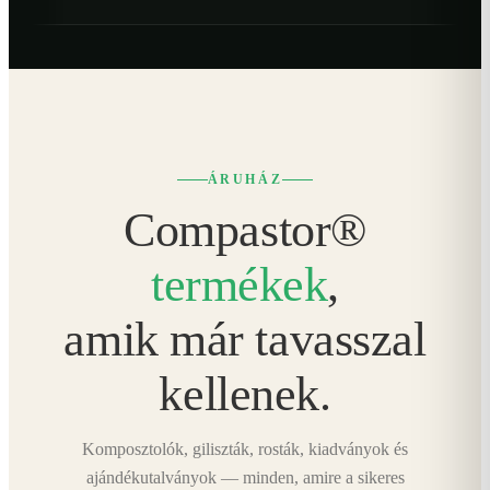
ÁRUHÁZ
Compastor®
termékek
,
amik már tavasszal
kellenek.
Komposztolók, giliszták, rosták, kiadványok és
ajándékutalványok — minden, amire a sikeres