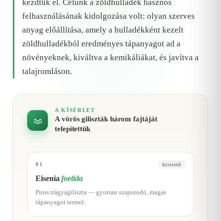
kezdtük el. Célunk a zöldhulladék hasznos
felhasználásának kidolgozása volt: olyan szerves
anyag előállítása, amely a hulladékként kezelt
zöldhulladékból eredményes tápanyagot ad a
növényeknek, kiváltva a kemikáliákat, és javítva a
talajromláson.
A KÍSÉRLET
A vörös giliszták három fajtáját
telepítettük
01
kistestű
Eisenia
foetida
Piros trágyagiliszta — gyorsan szaporodó, magas
tápanyagot termel.