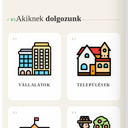
Akiknek
dolgozunk
/ 05
01
02
VÁLLALATOK
TELEPÜLÉSEK
03
04