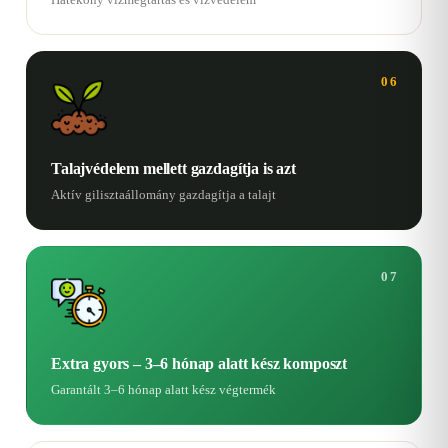
06
Talajvédelem mellett gazdagítja is azt
Aktív gilisztaállomány gazdagítja a talajt
07
Extra gyors – 3–6 hónap alatt kész komposzt
Garantált 3–6 hónap alatt kész végtermék