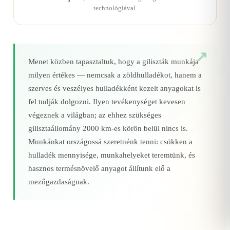
technológiával.
Menet közben tapasztaltuk, hogy a giliszták munkája
milyen értékes — nemcsak a zöldhulladékot, hanem a
szerves és veszélyes hulladékként kezelt anyagokat is
fel tudják dolgozni. Ilyen tevékenységet kevesen
végeznek a világban; az ehhez szükséges
gilisztaállomány 2000 km‑es körön belül nincs is.
Munkánkat országossá szeretnénk tenni: csökken a
hulladék mennyisége, munkahelyeket teremtünk, és
hasznos termésnövelő anyagot állítunk elő a
mezőgazdaságnak.