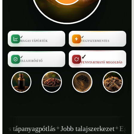
✓
✓
MAGAS TÁPÉRTÉK
VEGYSZERMENTES
✓
✓
TALAJERŐSÍTŐ
FENNTARTHATÓ MEGOLDÁS
✦
✦
tlás
Jobb talajszerkezet
Egészségesebb növé