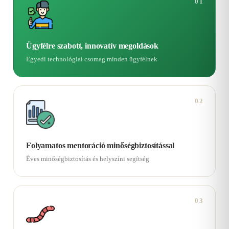
01
Ügyfélre szabott, innovatív megoldások
Egyedi technológiai csomag minden ügyfélnek
02
Folyamatos mentoráció minőségbiztosítással
Éves minőségbiztosítás és helyszíni segítség
03