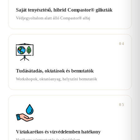
Saját tenyésztésű, hibrid Compastor® giliszták
Védjegyoltalom alatt álló Compastor® alfaj
04
Tudásátadás, oktatások és bemutatók
Workshopok, oktatóanyag, helyszíni bemutatók
05
Víztakarékos és vízvédelemben hatékony
Hatékony vízmegtartás és vízvédelem