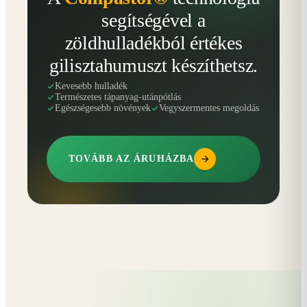
segítségével a
zöldhulladékból értékes
gilisztahumuszt készíthetsz.
Kevesebb hulladék
Természetes tápanyag-utánpótlás
Egészségesebb növények
Vegyszermentes megoldás
TOVÁBB AZ ÁRUHÁZBA