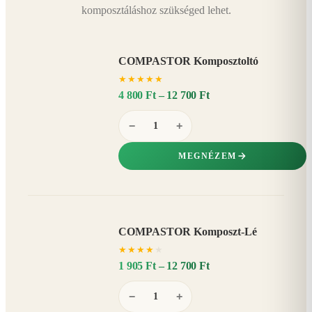
komposztáláshoz szükséged lehet.
COMPASTOR Komposztoltó
★
★
★
★
★
4 800 Ft – 12 700 Ft
−
+
MEGNÉZEM
COMPASTOR Komposzt-Lé
AKÁR
★
★
★
★
★
20%
−
1 905 Ft – 12 700 Ft
−
+