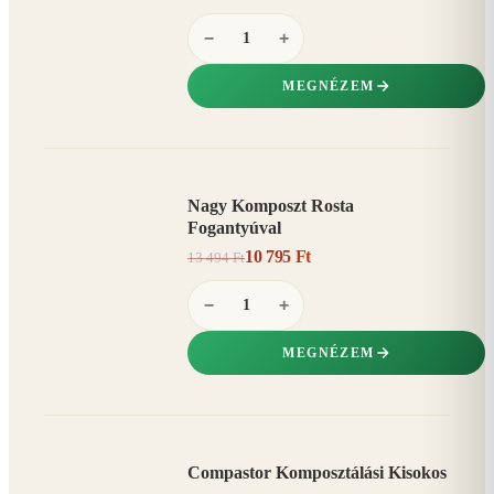
−
+
MEGNÉZEM
Nagy Komposzt Rosta
AKCIÓ
Fogantyúval
20%
−
10 795 Ft
13 494 Ft
−
+
MEGNÉZEM
Compastor Komposztálási Kisokos
AKCIÓ