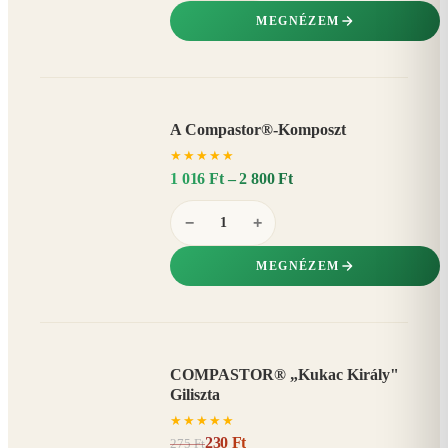
MEGNÉZEM
A Compastor®-Komposzt
AKÁR
★
★
★
★
★
15%
−
1 016 Ft – 2 800 Ft
−
+
MEGNÉZEM
COMPASTOR® „Kukac Király"
AKCIÓ
Giliszta
16%
−
★
★
★
★
★
230 Ft
275 Ft