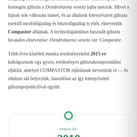
homogén giliszta a
Dendrobaena veneta
fajba tartozik. Mivel a
fajnak sok változata ismert, és az általunk kitenyésztett giliszta
ezektől morfológiailag és hisztológiailag is eltér, elneveztük
Compastor
alfajnak. A technológiánkban használt giliszta
hivatalos elnevezése:
Dendrobaena veneta var. Compastor
.
Több éves kísérleti munka eredményeként
2015-re
kidolgoztunk egy gyors, eredményes gilisztakomposztálási
eljárást, amelyet COMPASTOR eljárásnak neveztünk el — és
oltalom alá helyeztük, hasonlóan az így kitenyésztett
gilisztapopulációval együtt.
INDULÁS