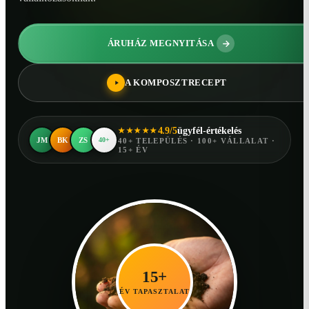
ÁRUHÁZ MEGNYITÁSA
A KOMPOSZTRECEPT
4.9/5
ügyfél-értékelés
★★★★★
JM
BK
ZS
40+
40+ TELEPÜLÉS · 100+ VÁLLALAT ·
15+ ÉV
15+
ÉV TAPASZTALAT