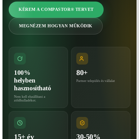
KÉREM A COMPASTOR® TERVET
MEGNÉZEM HOGYAN MŰKÖDIK
80+
100%
helyben
Partner település és vállalat
hasznosítható
Nem kell elszállítani a
zöldhulladékot.
15+ év
30-50%