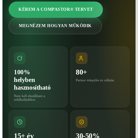
KÉREM A COMPASTOR® TERVET
MEGNÉZEM HOGYAN MŰKÖDIK
80+
100%
helyben
Partner település és vállalat
hasznosítható
Nem kell elszállítani a
zöldhulladékot.
15+ év
30-50%