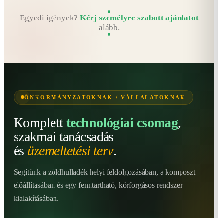
Egyedi igények?
Kérj személyre szabott ajánlatot
alább.
ÖNKORMÁNYZATOKNAK / VÁLLALATOKNAK
Komplett
technológiai csomag
,
szakmai tanácsadás
és
üzemeltetési terv
.
Segítünk a zöldhulladék helyi feldolgozásában, a komposzt
előállításában és egy fenntartható, körforgásos rendszer
kialakításában.