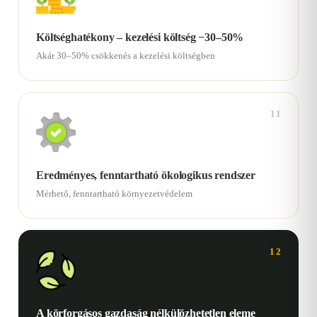
Költséghatékony – kezelési költség −30–50%
Akár 30–50% csökkenés a kezelési költségben
11
Eredményes, fenntartható ökologikus rendszer
Mérhető, fenntartható környezetvédelem
12
A körforgásos gazdaság nélkülözhetetlen eleme