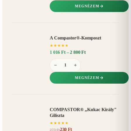
MEGNÉZEM
A Compastor®-Komposzt
AKÁR
★
★
★
★
★
15%
−
1 016 Ft – 2 800 Ft
−
+
MEGNÉZEM
COMPASTOR® „Kukac Király"
AKCIÓ
Giliszta
16%
−
★
★
★
★
★
230 Ft
275 Ft