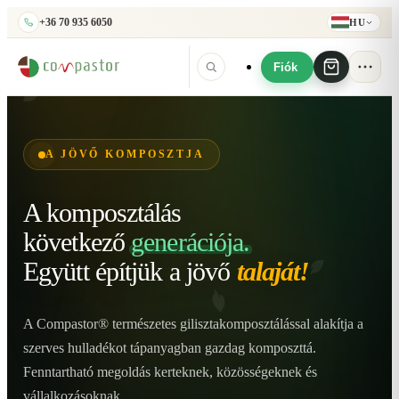
+36 70 935 6050
HU
Fiók
A JÖVŐ KOMPOSZTJA
A komposztálás
következő
generációja.
Együtt építjük
a jövő
talaját!
A Compastor® természetes gilisztakomposztálással alakítja a
szerves hulladékot tápanyagban gazdag komposzttá.
Fenntartható megoldás kerteknek, közösségeknek és
vállalkozásoknak.