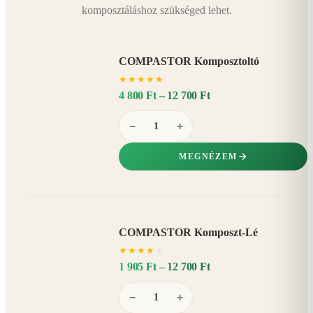
komposztáláshoz szükséged lehet.
COMPASTOR Komposztoltó
★
★
★
★
★
4 800 Ft – 12 700 Ft
−
+
MEGNÉZEM
COMPASTOR Komposzt-Lé
AKÁR
★
★
★
★
★
20%
−
1 905 Ft – 12 700 Ft
−
+