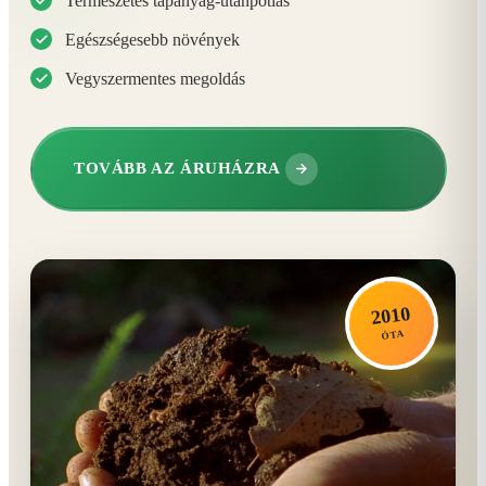
Természetes tápanyag-utánpótlás
Egészségesebb növények
Vegyszermentes megoldás
TOVÁBB AZ ÁRUHÁZRA
2010
ÓTA