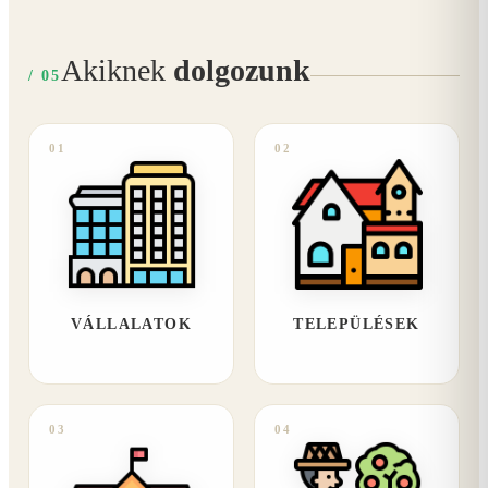
Akiknek
dolgozunk
/ 05
01
02
VÁLLALATOK
TELEPÜLÉSEK
03
04