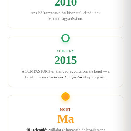
2010
Az első komposztálási kísérletek elindulnak
Mosonmagyaróváron.
VÉDJEGY
2015
A COMPASTOR® eljárás védjegyoltalom alá kerül — a
Dendrobaena
veneta var. Compastor
alfajjal együtt.
MOST
Ma
40+ település
, vállalat és közösség dolgozik már a