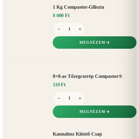
1 Kg Compastor-Giliszta
8 000 Ft
−
+
MEGNÉZEM
8×8-as Tőzegcserép Compastor®
110 Ft
−
+
MEGNÉZEM
Kannához Kiöntő Csap