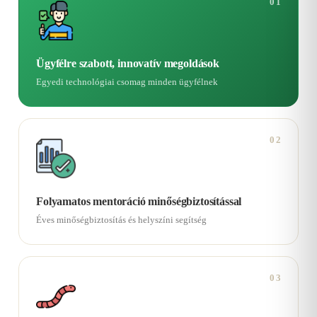
01
Ügyfélre szabott, innovatív megoldások
Egyedi technológiai csomag minden ügyfélnek
02
Folyamatos mentoráció minőségbiztosítással
Éves minőségbiztosítás és helyszíni segítség
03