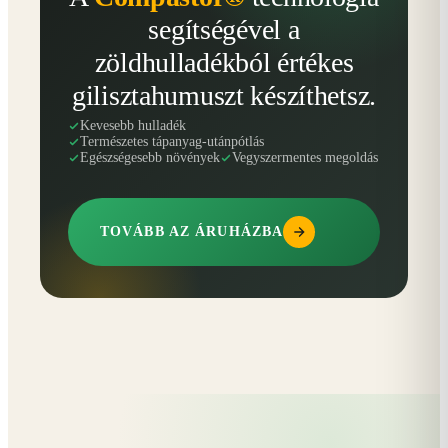
segítségével a
zöldhulladékból értékes
gilisztahumuszt készíthetsz.
Kevesebb hulladék
Természetes tápanyag-utánpótlás
Egészségesebb növények
Vegyszermentes megoldás
TOVÁBB AZ ÁRUHÁZBA