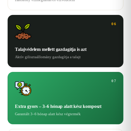
06
Talajvédelem mellett gazdagítja is azt
Aktív gilisztaállomány gazdagítja a talajt
07
Extra gyors – 3–6 hónap alatt kész komposzt
Garantált 3–6 hónap alatt kész végtermék