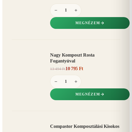
−
+
MEGNÉZEM
Nagy Komposzt Rosta
AKCIÓ
Fogantyúval
20%
−
10 795 Ft
13 494 Ft
−
+
MEGNÉZEM
Compastor Komposztálási Kisokos
AKCIÓ