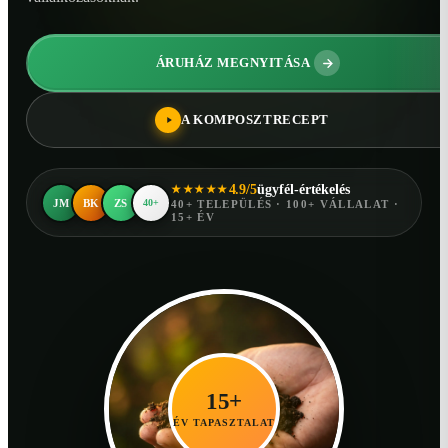
ÁRUHÁZ MEGNYITÁSA
A KOMPOSZTRECEPT
4.9/5
ügyfél-értékelés
★★★★★
JM
BK
ZS
40+
40+ TELEPÜLÉS · 100+ VÁLLALAT ·
15+ ÉV
15+
ÉV TAPASZTALAT