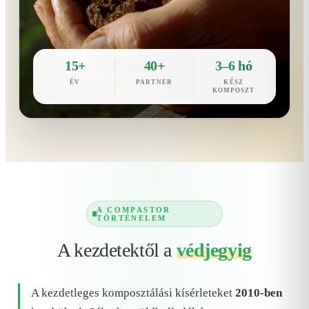
15+
40+
3–6 hó
ÉV
PARTNER
KÉSZ
KOMPOSZT
A COMPASTOR
TÖRTÉNELEM
A kezdetektől a
védjegyig
A kezdetleges komposztálási kísérleteket
2010-ben