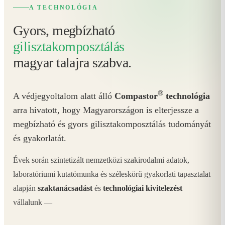
A TECHNOLÓGIA
Gyors, megbízható
gilisztakomposztálás
magyar talajra szabva.
®
A védjegyoltalom alatt álló
Compastor
technológia
arra hivatott, hogy Magyarországon is elterjessze a
megbízható és gyors gilisztakomposztálás tudományát
és gyakorlatát.
Évek során szintetizált nemzetközi szakirodalmi adatok,
laboratóriumi kutatómunka és széleskörű gyakorlati tapasztalat
alapján
szaktanácsadást
és
technológiai kivitelezést
vállalunk —