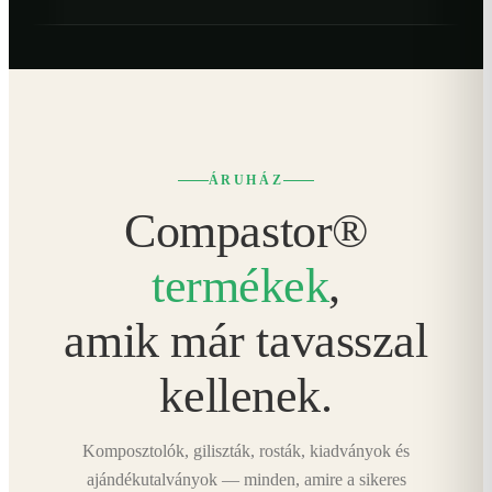
ÁRUHÁZ
Compastor®
termékek
,
amik már tavasszal
kellenek.
Komposztolók, giliszták, rosták, kiadványok és
ajándékutalványok — minden, amire a sikeres