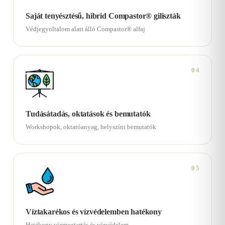
Saját tenyésztésű, hibrid Compastor® giliszták
Védjegyoltalom alatt álló Compastor® alfaj
04
Tudásátadás, oktatások és bemutatók
Workshopok, oktatóanyag, helyszíni bemutatók
05
Víztakarékos és vízvédelemben hatékony
Hatékony vízmegtartás és vízvédelem