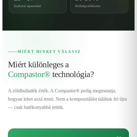
Szakmai tapasztalat
Költségcsökkenés
MIÉRT MINKET VÁLASSZ
Miért különleges a
Compastor®
technológia?
A zöldhulladék érték. A Compastor® pedig megmutatja,
hogyan lehet azzá tenni. Nem a komposztálást találtuk fel újra
— csak hatékonyabbá tettük.