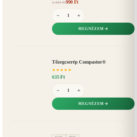
990 Ft
2 381 Ft
58%
−
−
+
MEGNÉZEM
Tőzegcserép Compastor®
★
★
★
★
★
635 Ft
−
+
MEGNÉZEM