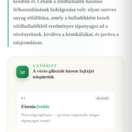
kezdtük el. Célunk a zöldhulladék hasznos
felhasználásának kidolgozása volt: olyan szerves
anyag előállítása, amely a hulladékként kezelt
zöldhulladékból eredményes tápanyagot ad a
növényeknek, kiváltva a kemikáliákat, és javítva a
talajromláson.
A KÍSÉRLET
A vörös giliszták három fajtáját
telepítettük
01
kistestű
Eisenia
foetida
Piros trágyagiliszta — gyorsan szaporodó, magas
tápanyagot termel.