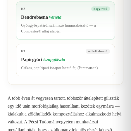
02
nagytestű
Dendrobaena
veneta
Gyöngyöspatáról származó humuszkészítő — a
Compastor® alfaj alapja.
03
cellulózbontó
Papírgyári
iszapgiliszta
Csíkos, papíripari iszapot bontó faj (Peremarton).
A több éven át vegyesen tartott, többször áttelepített giliszták
egy idő után morfológiailag hasonlítani kezdtek egymásra —
kialakult a zöldhulladék komposztáláshoz alkalmazkodó helyi
változat. A Pécsi Tudományegyetem munkatársai
megállapították, hogy az állomány jelentős részét képező