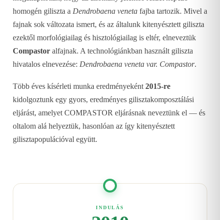
homogén giliszta a
Dendrobaena veneta
fajba tartozik. Mivel a
fajnak sok változata ismert, és az általunk kitenyésztett giliszta
ezektől morfológiailag és hisztológiailag is eltér, elneveztük
Compastor
alfajnak. A technológiánkban használt giliszta
hivatalos elnevezése:
Dendrobaena veneta var. Compastor
.
Több éves kísérleti munka eredményeként
2015-re
kidolgoztunk egy gyors, eredményes gilisztakomposztálási
eljárást, amelyet COMPASTOR eljárásnak neveztünk el — és
oltalom alá helyeztük, hasonlóan az így kitenyésztett
gilisztapopulációval együtt.
INDULÁS