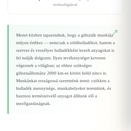
technológiával.
Menet közben tapasztaltuk, hogy a giliszták munkája
milyen értékes — nemcsak a zöldhulladékot, hanem a
szerves és veszélyes hulladékként kezelt anyagokat is
fel tudják dolgozni. Ilyen tevékenységet kevesen
végeznek a világban; az ehhez szükséges
gilisztaállomány 2000 km‑es körön belül nincs is.
Munkánkat országossá szeretnénk tenni: csökken a
hulladék mennyisége, munkahelyeket teremtünk, és
hasznos termésnövelő anyagot állítunk elő a
mezőgazdaságnak.