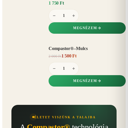
1 750 Ft
−
+
MEGNÉZEM
Compastor®–Mulcs
AKCIÓ
1 500 Ft
2 000 Ft
25%
−
−
+
MEGNÉZEM
ÉLETET VISZÜNK A TALAJBA
A
Compastor®
technológia