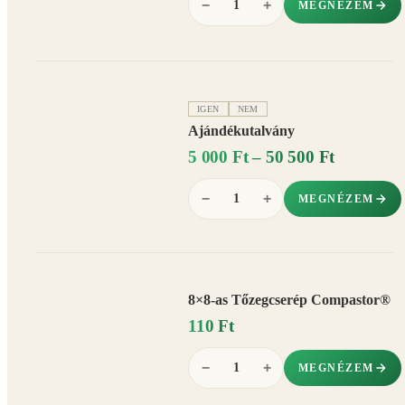
−
+
MEGNÉZEM
IGEN
NEM
Ajándékutalvány
5 000 Ft – 50 500 Ft
−
+
MEGNÉZEM
8×8-as Tőzegcserép Compastor®
110 Ft
−
+
MEGNÉZEM