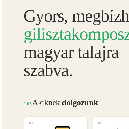
Gyors, megbízh
gilisztakomposz
magyar talajra
szabva.
Akiknek
dolgozunk
/ 05
01
02