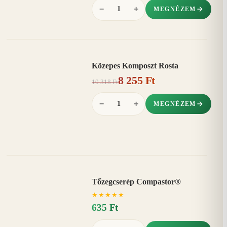
−
+
MEGNÉZEM
Közepes Komposzt Rosta
AKCIÓ
8 255 Ft
20%
−
10 318 Ft
−
+
MEGNÉZEM
Tőzegcserép Compastor®
★
★
★
★
★
635 Ft