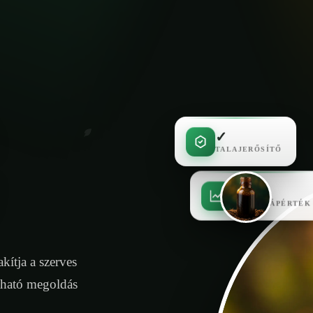
✓
TALAJERŐSÍTŐ
✓
MAGAS TÁPÉRTÉK
kítja a szerves
tható megoldás