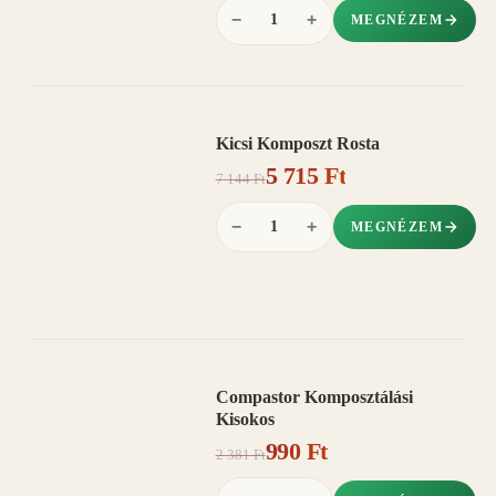
−
+
MEGNÉZEM
Kicsi Komposzt Rosta
AKCIÓ
5 715 Ft
20%
−
7 144 Ft
−
+
MEGNÉZEM
Compastor Komposztálási
AKCIÓ
Kisokos
58%
−
990 Ft
2 381 Ft