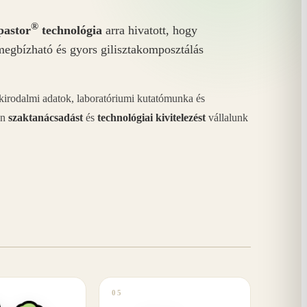
®
astor
technológia
arra hivatott, hogy
megbízható és gyors gilisztakomposztálás
akirodalmi adatok, laboratóriumi kutatómunka és
án
szaktanácsadást
és
technológiai kivitelezést
vállalunk
05