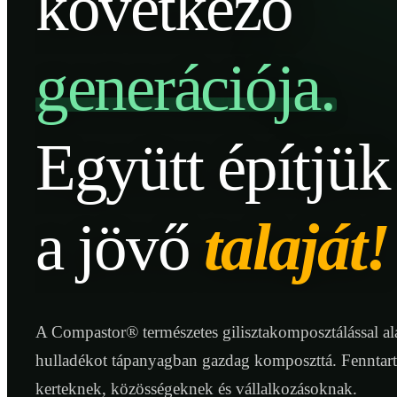
következő
generációja.
Együtt építjük
a jövő
talaját!
A Compastor® természetes gilisztakomposztálással ala
hulladékot tápanyagban gazdag komposzttá. Fenntar
kerteknek, közösségeknek és vállalkozásoknak.