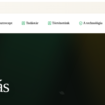
ztrecept
Tudástár
Történetünk
A technológia
ás