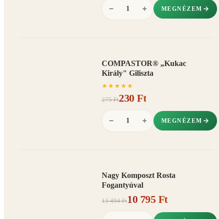
−
+
MEGNÉZEM
COMPASTOR® „Kukac
AKCIÓ
Király" Giliszta
16%
−
★
★
★
★
★
230 Ft
275 Ft
−
+
MEGNÉZEM
Nagy Komposzt Rosta
AKCIÓ
Fogantyúval
20%
−
10 795 Ft
13 494 Ft