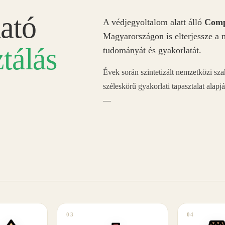
ató
A védjegyoltalom alatt álló
Comp
Magyarországon is elterjessze a 
tálás
tudományát és gyakorlatát.
Évek során szintetizált nemzetközi sz
széleskörű gyakorlati tapasztalat alapj
—
03
04