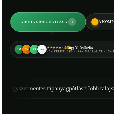
ÁRUHÁZ MEGNYITÁSA
A KOMP
4.9/5
ügyfél-értékelés
★★★★★
JM
BK
ZS
40+
40+ TELEPÜLÉS · 100+ VÁLLALAT · 15+ 
✦
✦
tes tápanyagpótlás
Jobb talajszerkezet
Egés