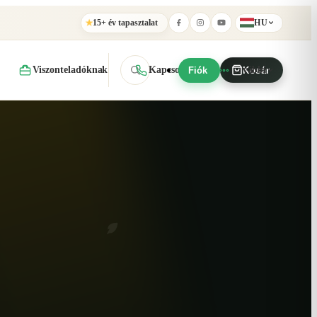
15+ év tapasztalat
HU
★
Viszonteladóknak
Kapcsolat
További
Fiók
Kosár