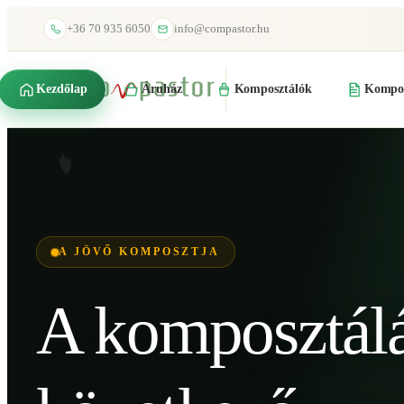
+36 70 935 6050
info@compastor.hu
Kezdőlap
Áruház
Komposztálók
Kompos
A JÖVŐ KOMPOSZTJA
A komposztál