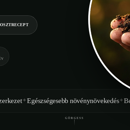
OSZTRECEPT
ÉV
✦
zségesebb növénynövekedés
Beltéren is hasz
GÖRGESS