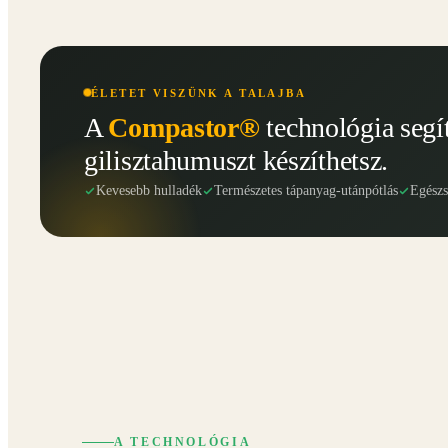
ÉLETET VISZÜNK A TALAJBA
A
Compastor®
technológia segí
gilisztahumuszt készíthetsz.
Kevesebb hulladék
Természetes tápanyag-utánpótlás
Egész
A TECHNOLÓGIA