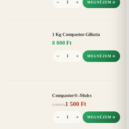
−
+
MEGNÉZEM
1 Kg Compastor-Giliszta
8 000 Ft
−
+
MEGNÉZEM
Compastor®–Mulcs
AKCIÓ
1 500 Ft
25%
−
2 000 Ft
−
+
MEGNÉZEM