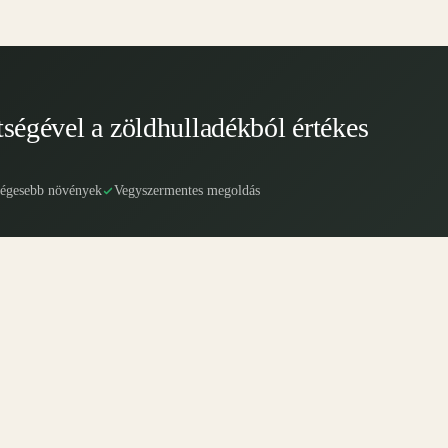
tségével a zöldhulladékból értékes
ségesebb növények
Vegyszermentes megoldás