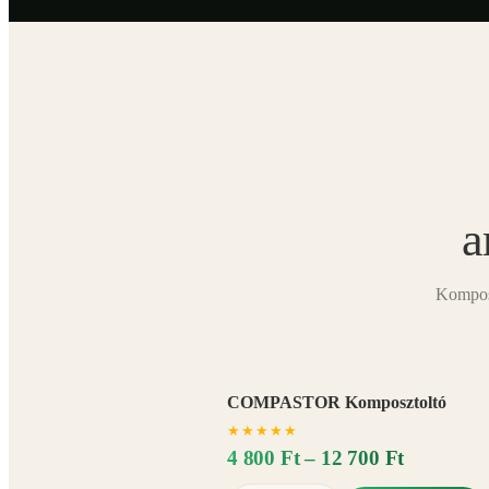
a
Komposz
COMPASTOR Komposztoltó
★
★
★
★
★
4 800 Ft – 12 700 Ft