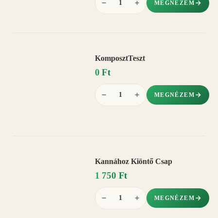
−
+
MEGNÉZEM
KomposztTeszt
0 Ft
−
+
MEGNÉZEM
Kannához Kiöntő Csap
1 750 Ft
−
+
MEGNÉZEM