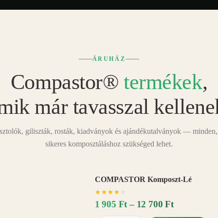
ÁRUHÁZ
Compastor®
termékek
,
mik már tavasszal kellene
tolók, giliszták, rosták, kiadványok és ajándékutalványok — minden,
sikeres komposztáláshoz szükséged lehet.
COMPASTOR Komposzt-Lé
AKÁR
★
★
★
★
★
20%
−
1 905 Ft – 12 700 Ft