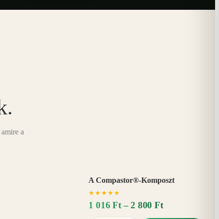
k.
 amire a
A Compastor®-Komposzt
AKÁR
★
★
★
★
★
15%
−
1 016 Ft – 2 800 Ft