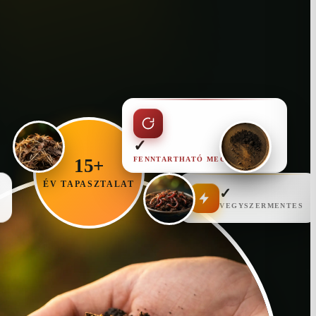
✓
FENNTARTHATÓ MEGOLDÁS
15+
ÉV TAPASZTALAT
✓
VEGYSZERMENTES