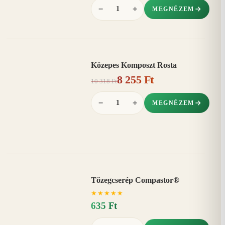
−
+
MEGNÉZEM
Közepes Komposzt Rosta
AKCIÓ
8 255 Ft
20%
−
10 318 Ft
−
+
MEGNÉZEM
Tőzegcserép Compastor®
★
★
★
★
★
635 Ft