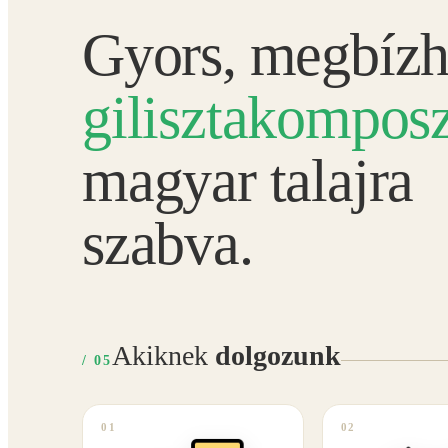
Gyors, megbízh
gilisztakomposz
magyar talajra
szabva.
Akiknek
dolgozunk
/ 05
01
02