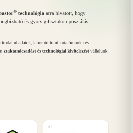
®
astor
technológia
arra hivatott, hogy
megbízható és gyors gilisztakomposztálás
akirodalmi adatok, laboratóriumi kutatómunka és
án
szaktanácsadást
és
technológiai kivitelezést
vállalunk
05