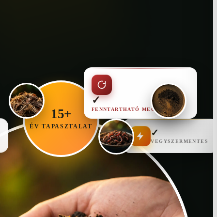
✓
FENNTARTHATÓ MEGOLDÁS
15+
ÉV TAPASZTALAT
✓
VEGYSZERMENTES