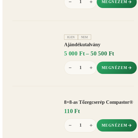
−
+
MEGNÉZEM
IGEN
NEM
Ajándékutalvány
5 000 Ft – 50 500 Ft
−
+
MEGNÉZEM
8×8-as Tőzegcserép Compastor®
110 Ft
−
+
MEGNÉZEM