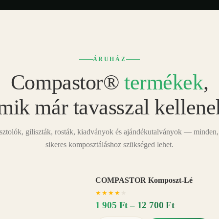
ÁRUHÁZ
Compastor®
termékek
,
mik már tavasszal kellene
tolók, giliszták, rosták, kiadványok és ajándékutalványok — minden,
sikeres komposztáláshoz szükséged lehet.
COMPASTOR Komposzt-Lé
AKÁR
★
★
★
★
★
20%
−
1 905 Ft – 12 700 Ft