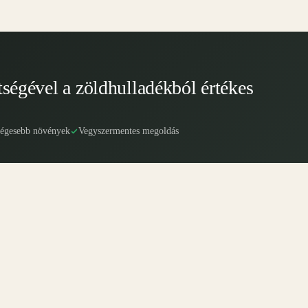
tségével a zöldhulladékból értékes
ségesebb növények
Vegyszermentes megoldás