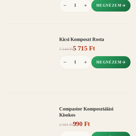
−
+
MEGNÉZEM
Kicsi Komposzt Rosta
AKCIÓ
5 715 Ft
20%
−
7 144 Ft
−
+
MEGNÉZEM
Compastor Komposztálási
AKCIÓ
Kisokos
58%
−
990 Ft
2 381 Ft