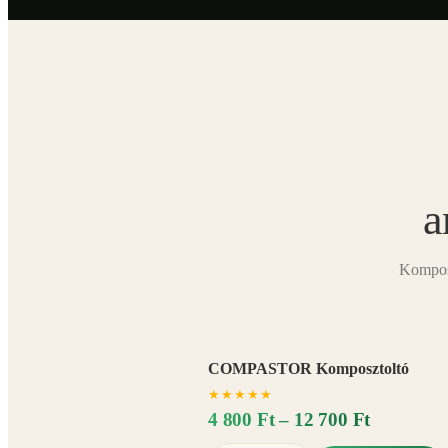
a
Komposz
COMPASTOR Komposztoltó
★
★
★
★
★
4 800 Ft – 12 700 Ft