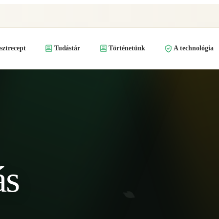
ztrecept
Tudástár
Történetünk
A technológia
ás