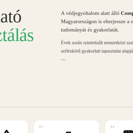
ató
A védjegyoltalom alatt álló
Comp
Magyarországon is elterjessze a 
tálás
tudományát és gyakorlatát.
Évek során szintetizált nemzetközi sz
széleskörű gyakorlati tapasztalat alapj
—
03
04