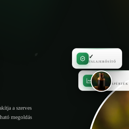
✓
TALAJERŐSÍTŐ
✓
MAGAS TÁPÉRTÉK
kítja a szerves
tható megoldás