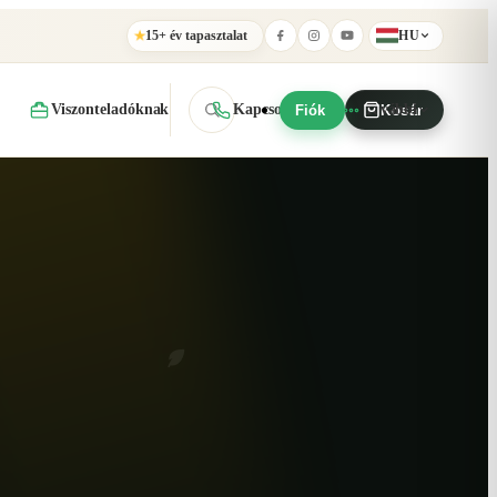
15+ év tapasztalat
HU
★
Viszonteladóknak
Kapcsolat
További
Fiók
Kosár