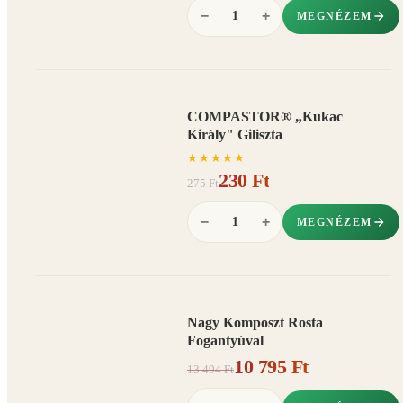
−
+
MEGNÉZEM
COMPASTOR® „Kukac
AKCIÓ
Király" Giliszta
16%
−
★
★
★
★
★
230 Ft
275 Ft
−
+
MEGNÉZEM
Nagy Komposzt Rosta
AKCIÓ
Fogantyúval
20%
−
10 795 Ft
13 494 Ft