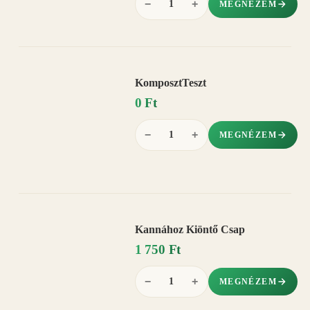
−
+
MEGNÉZEM
KomposztTeszt
0 Ft
−
+
MEGNÉZEM
Kannához Kiöntő Csap
1 750 Ft
−
+
MEGNÉZEM