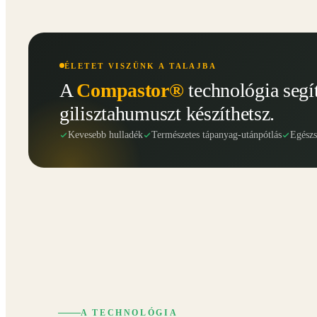
ÉLETET VISZÜNK A TALAJBA
A
Compastor®
technológia segí
gilisztahumuszt készíthetsz.
Kevesebb hulladék
Természetes tápanyag-utánpótlás
Egész
A TECHNOLÓGIA