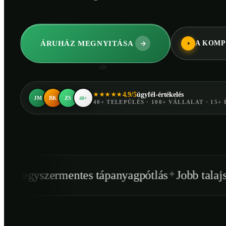
ÁRUHÁZ MEGNYITÁSA
A KOMP
4.9/5
ügyfél-értékelés
★★★★★
JM
BK
ZS
40+
40+ TELEPÜLÉS · 100+ VÁLLALAT · 15+ 
✦
✦
entes tápanyagpótlás
Jobb talajszerkezet
Eg