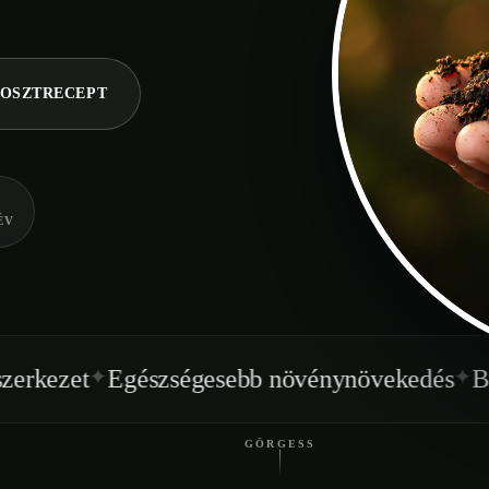
OSZTRECEPT
ÉV
✦
észségesebb növénynövekedés
Beltéren is ha
GÖRGESS