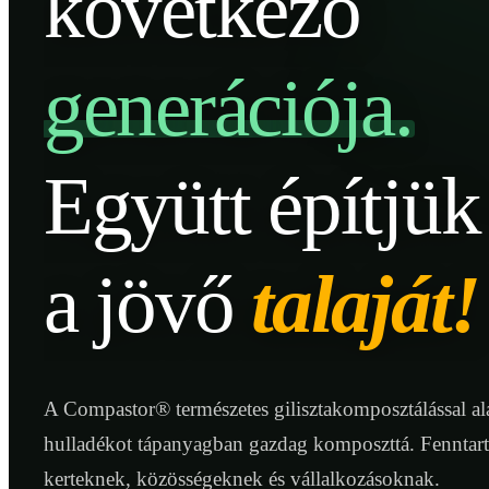
következő
generációja.
Együtt építjük
a jövő
talaját!
A Compastor® természetes gilisztakomposztálással ala
hulladékot tápanyagban gazdag komposzttá. Fenntar
kerteknek, közösségeknek és vállalkozásoknak.