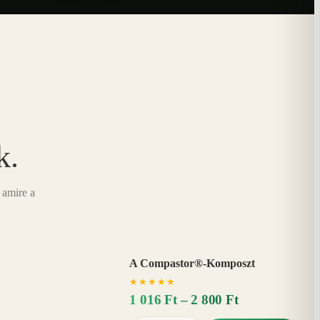
k.
 amire a
A Compastor®-Komposzt
AKÁR
★
★
★
★
★
15%
−
1 016 Ft – 2 800 Ft