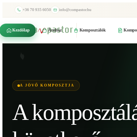
+36 70 935 6050
info@compastor.hu
Kezdőlap
Áruház
Komposztálók
Kompos
A JÖVŐ KOMPOSZTJA
A komposztál