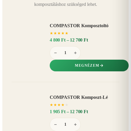
komposztáláshoz szükséged lehet.
COMPASTOR Komposztoltó
★
★
★
★
★
4 800 Ft – 12 700 Ft
−
+
MEGNÉZEM
COMPASTOR Komposzt-Lé
AKÁR
★
★
★
★
★
20%
−
1 905 Ft – 12 700 Ft
−
+