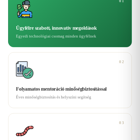
01
Ügyfélre szabott, innovatív megoldások
Egyedi technológiai csomag minden ügyfélnek
02
Folyamatos mentoráció minőségbiztosítással
Éves minőségbiztosítás és helyszíni segítség
03