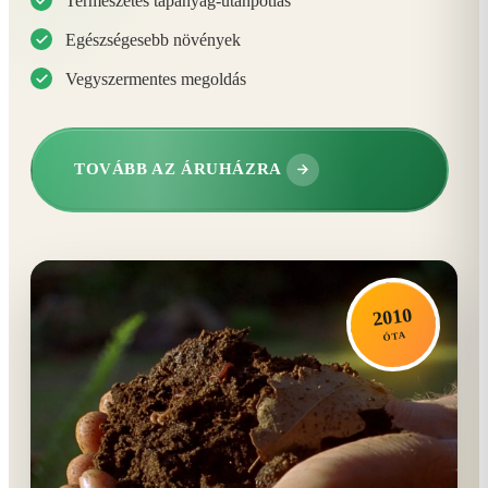
Természetes tápanyag-utánpótlás
Egészségesebb növények
Vegyszermentes megoldás
TOVÁBB AZ ÁRUHÁZRA
2010
ÓTA