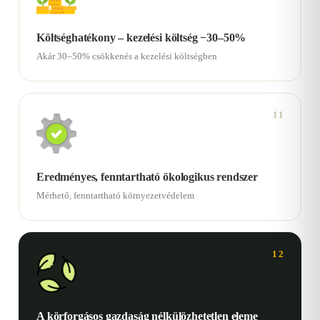
Költséghatékony – kezelési költség −30–50%
Akár 30–50% csökkenés a kezelési költségben
11
Eredményes, fenntartható ökologikus rendszer
Mérhető, fenntartható környezetvédelem
12
A körforgásos gazdaság nélkülözhetetlen eleme