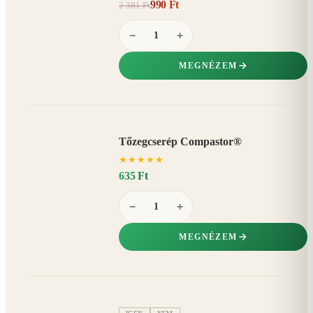
990 Ft
2 381 Ft
58%
−
−
+
MEGNÉZEM
Tőzegcserép Compastor®
★
★
★
★
★
635 Ft
−
+
MEGNÉZEM