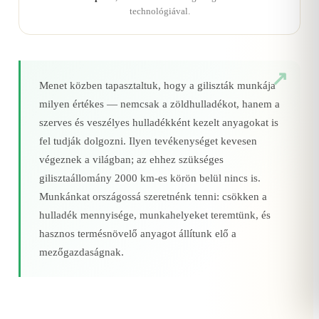
technológiával.
Menet közben tapasztaltuk, hogy a giliszták munkája
milyen értékes — nemcsak a zöldhulladékot, hanem a
szerves és veszélyes hulladékként kezelt anyagokat is
fel tudják dolgozni. Ilyen tevékenységet kevesen
végeznek a világban; az ehhez szükséges
gilisztaállomány 2000 km‑es körön belül nincs is.
Munkánkat országossá szeretnénk tenni: csökken a
hulladék mennyisége, munkahelyeket teremtünk, és
hasznos termésnövelő anyagot állítunk elő a
mezőgazdaságnak.