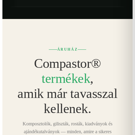
ÁRUHÁZ
Compastor®
termékek
,
amik már tavasszal
kellenek.
Komposztolók, giliszták, rosták, kiadványok és
ajándékutalványok — minden, amire a sikeres