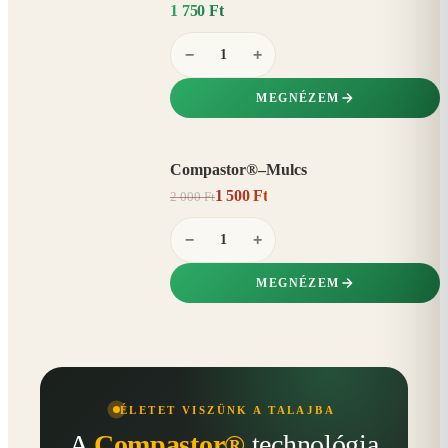
1 750 Ft
−
+
MEGNÉZEM
Compastor®–Mulcs
AKCIÓ
1 500 Ft
2 000 Ft
25%
−
−
+
MEGNÉZEM
ÉLETET VISZÜNK A TALAJBA
A
Compastor®
technológia