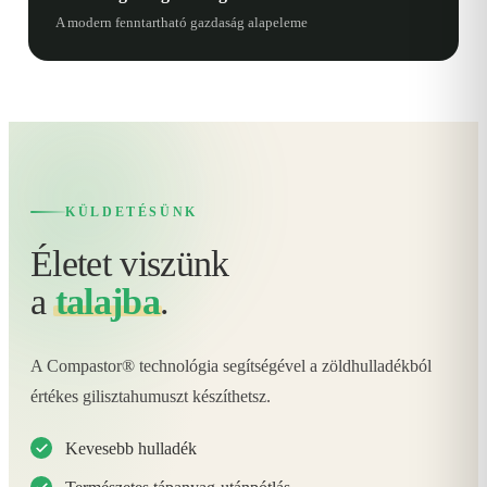
A modern fenntartható gazdaság alapeleme
KÜLDETÉSÜNK
Életet viszünk
a
talajba
.
A Compastor® technológia segítségével a zöldhulladékból
értékes gilisztahumuszt készíthetsz.
Kevesebb hulladék