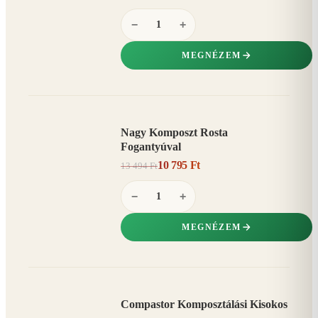
−
+
MEGNÉZEM
Nagy Komposzt Rosta
AKCIÓ
Fogantyúval
20%
−
10 795 Ft
13 494 Ft
−
+
MEGNÉZEM
Compastor Komposztálási Kisokos
AKCIÓ