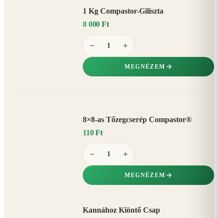
1 Kg Compastor-Giliszta
8 000 Ft
−
+
MEGNÉZEM
8×8-as Tőzegcserép Compastor®
110 Ft
−
+
MEGNÉZEM
Kannához Kiöntő Csap