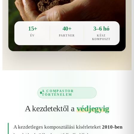
15+
40+
3–6 hó
ÉV
PARTNER
KÉSZ
KOMPOSZT
A COMPASTOR
TÖRTÉNELEM
A kezdetektől a
védjegyig
A kezdetleges komposztálási kísérleteket
2010-ben