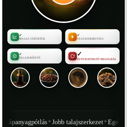
✓
✓
MAGAS TÁPÉRTÉK
VEGYSZERMENTES
✓
✓
TALAJERŐSÍTŐ
FENNTARTHATÓ MEGOLDÁS
✦
✦
tlás
Jobb talajszerkezet
Egészségesebb növ