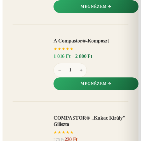
MEGNÉZEM
A Compastor®-Komposzt
AKÁR
★
★
★
★
★
15%
−
1 016 Ft – 2 800 Ft
−
+
MEGNÉZEM
COMPASTOR® „Kukac Király"
AKCIÓ
Giliszta
16%
−
★
★
★
★
★
230 Ft
275 Ft