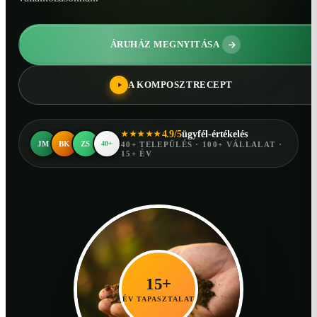
ÁRUHÁZ MEGNYITÁSA
A KOMPOSZTRECEPT
4.9/5
ügyfél-értékelés
★★★★★
JM
BK
ZS
40+
40+ TELEPÜLÉS · 100+ VÁLLALAT ·
15+ ÉV
15+
ÉV TAPASZTALAT