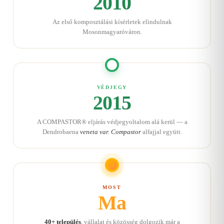
2010
Az első komposztálási kísérletek elindulnak
Mosonmagyaróváron.
VÉDJEGY
2015
A COMPASTOR® eljárás védjegyoltalom alá kerül — a
Dendrobaena
veneta var. Compastor
alfajjal együtt.
MOST
Ma
40+ település
, vállalat és közösség dolgozik már a