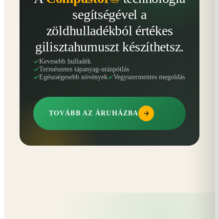
segítségével a
zöldhulladékból értékes
gilisztahumuszt készíthetsz.
Kevesebb hulladék
Természetes tápanyag-utánpótlás
Egészségesebb növények
Vegyszermentes megoldás
TOVÁBB AZ ÁRUHÁZBA