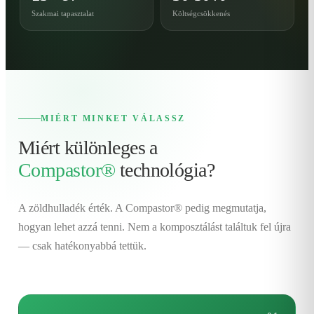
Szakmai tapasztalat
Költségcsökkenés
MIÉRT MINKET VÁLASSZ
Miért különleges a
Compastor®
technológia?
A zöldhulladék érték. A Compastor® pedig megmutatja,
hogyan lehet azzá tenni. Nem a komposztálást találtuk fel újra
— csak hatékonyabbá tettük.