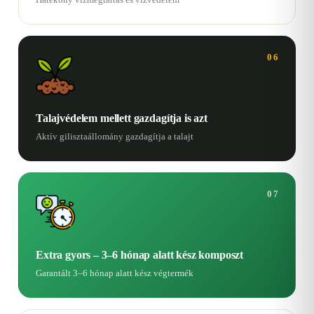
06
Talajvédelem mellett gazdagítja is azt
Aktív gilisztaállomány gazdagítja a talajt
07
Extra gyors – 3–6 hónap alatt kész komposzt
Garantált 3–6 hónap alatt kész végtermék