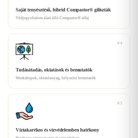
Saját tenyésztésű, hibrid Compastor® giliszták
Védjegyoltalom alatt álló Compastor® alfaj
04
Tudásátadás, oktatások és bemutatók
Workshopok, oktatóanyag, helyszíni bemutatók
05
Víztakarékos és vízvédelemben hatékony
Hatékony vízmegtartás és vízvédelem