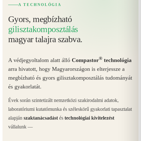
A TECHNOLÓGIA
Gyors, megbízható
gilisztakomposztálás
magyar talajra szabva.
®
A védjegyoltalom alatt álló
Compastor
technológia
arra hivatott, hogy Magyarországon is elterjessze a
megbízható és gyors gilisztakomposztálás tudományát
és gyakorlatát.
Évek során szintetizált nemzetközi szakirodalmi adatok,
laboratóriumi kutatómunka és széleskörű gyakorlati tapasztalat
alapján
szaktanácsadást
és
technológiai kivitelezést
vállalunk —