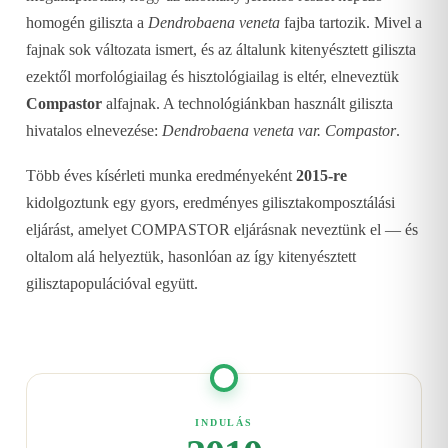
homogén giliszta a
Dendrobaena veneta
fajba tartozik. Mivel a
fajnak sok változata ismert, és az általunk kitenyésztett giliszta
ezektől morfológiailag és hisztológiailag is eltér, elneveztük
Compastor
alfajnak. A technológiánkban használt giliszta
hivatalos elnevezése:
Dendrobaena veneta var. Compastor
.
Több éves kísérleti munka eredményeként
2015-re
kidolgoztunk egy gyors, eredményes gilisztakomposztálási
eljárást, amelyet COMPASTOR eljárásnak neveztünk el — és
oltalom alá helyeztük, hasonlóan az így kitenyésztett
gilisztapopulációval együtt.
INDULÁS