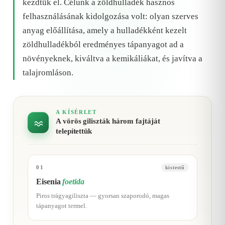
kezdtük el. Célunk a zöldhulladék hasznos
felhasználásának kidolgozása volt: olyan szerves
anyag előállítása, amely a hulladékként kezelt
zöldhulladékból eredményes tápanyagot ad a
növényeknek, kiváltva a kemikáliákat, és javítva a
talajromláson.
A KÍSÉRLET
A vörös giliszták három fajtáját
telepítettük
01
kistestű
Eisenia
foetida
Piros trágyagiliszta — gyorsan szaporodó, magas
tápanyagot termel.