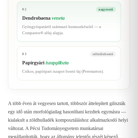
02
nagytestű
Dendrobaena
veneta
Gyöngyöspatáról származó humuszkészítő — a
Compastor® alfaj alapja.
03
cellulózbontó
Papírgyári
iszapgiliszta
Csíkos, papíripari iszapot bontó faj (Peremarton).
A több éven át vegyesen tartott, többször áttelepített giliszták
egy idő után morfológiailag hasonlítani kezdtek egymásra —
kialakult a zöldhulladék komposztáláshoz alkalmazkodó helyi
változat. A Pécsi Tudományegyetem munkatársai
megállapították, hogy az állomány jelentős részét képező