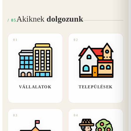
Akiknek
dolgozunk
/ 05
01
02
VÁLLALATOK
TELEPÜLÉSEK
03
04