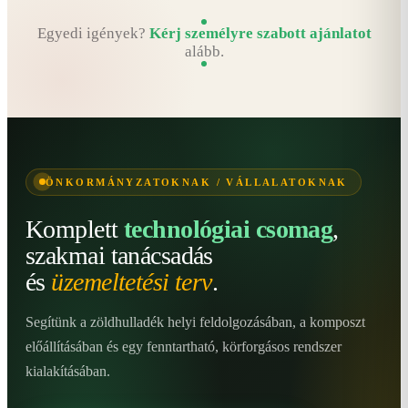
Egyedi igények?
Kérj személyre szabott ajánlatot
alább.
ÖNKORMÁNYZATOKNAK / VÁLLALATOKNAK
Komplett
technológiai csomag
,
szakmai tanácsadás
és
üzemeltetési terv
.
Segítünk a zöldhulladék helyi feldolgozásában, a komposzt
előállításában és egy fenntartható, körforgásos rendszer
kialakításában.