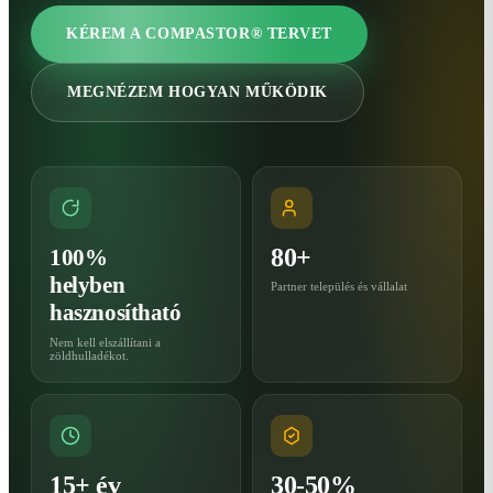
KÉREM A COMPASTOR® TERVET
MEGNÉZEM HOGYAN MŰKÖDIK
80+
100%
helyben
Partner település és vállalat
hasznosítható
Nem kell elszállítani a
zöldhulladékot.
15+ év
30-50%