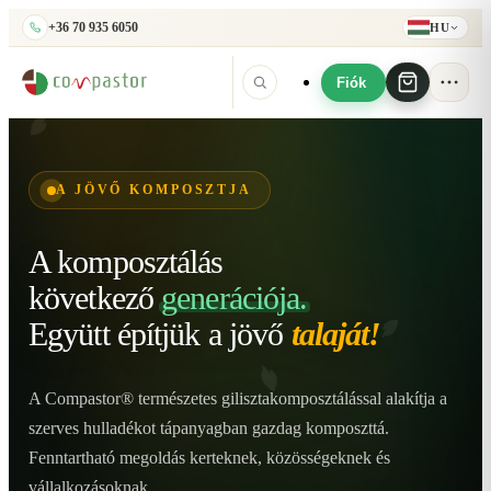
+36 70 935 6050
HU
Fiók
A JÖVŐ KOMPOSZTJA
A komposztálás
következő
generációja.
Együtt építjük
a jövő
talaját!
A Compastor® természetes gilisztakomposztálással alakítja a
szerves hulladékot tápanyagban gazdag komposzttá.
Fenntartható megoldás kerteknek, közösségeknek és
vállalkozásoknak.