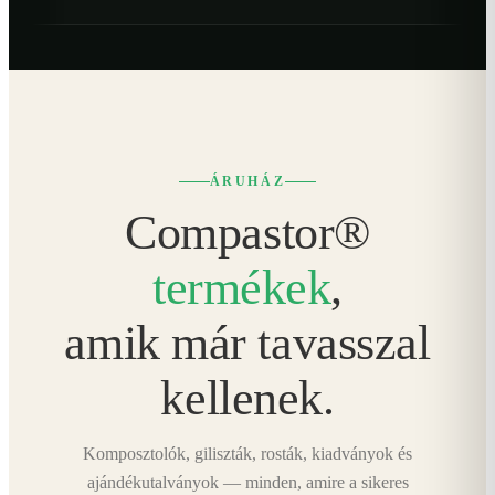
ÁRUHÁZ
Compastor®
termékek
,
amik már tavasszal
kellenek.
Komposztolók, giliszták, rosták, kiadványok és
ajándékutalványok — minden, amire a sikeres