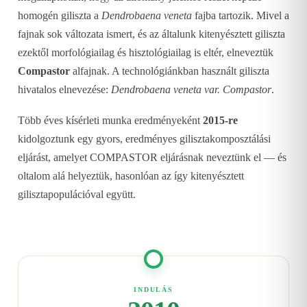
homogén giliszta a
Dendrobaena veneta
fajba tartozik. Mivel a
fajnak sok változata ismert, és az általunk kitenyésztett giliszta
ezektől morfológiailag és hisztológiailag is eltér, elneveztük
Compastor
alfajnak. A technológiánkban használt giliszta
hivatalos elnevezése:
Dendrobaena veneta var. Compastor
.
Több éves kísérleti munka eredményeként
2015-re
kidolgoztunk egy gyors, eredményes gilisztakomposztálási
eljárást, amelyet COMPASTOR eljárásnak neveztünk el — és
oltalom alá helyeztük, hasonlóan az így kitenyésztett
gilisztapopulációval együtt.
INDULÁS