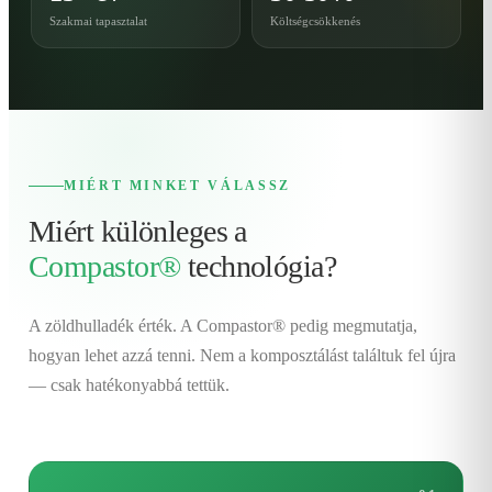
Szakmai tapasztalat
Költségcsökkenés
MIÉRT MINKET VÁLASSZ
Miért különleges a
Compastor®
technológia?
A zöldhulladék érték. A Compastor® pedig megmutatja,
hogyan lehet azzá tenni. Nem a komposztálást találtuk fel újra
— csak hatékonyabbá tettük.