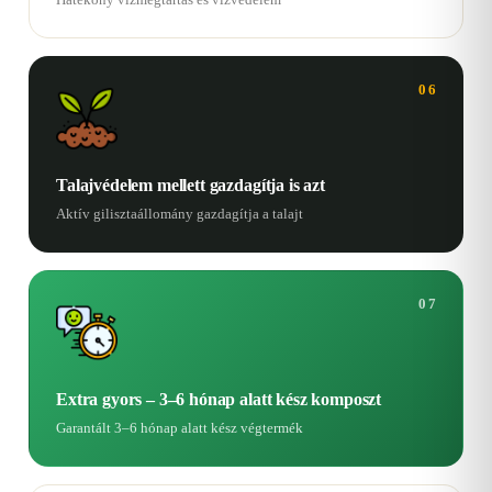
06
Talajvédelem mellett gazdagítja is azt
Aktív gilisztaállomány gazdagítja a talajt
07
Extra gyors – 3–6 hónap alatt kész komposzt
Garantált 3–6 hónap alatt kész végtermék