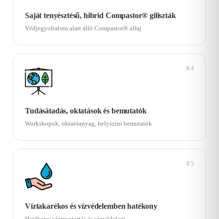
Saját tenyésztésű, hibrid Compastor® giliszták
Védjegyoltalom alatt álló Compastor® alfaj
04
Tudásátadás, oktatások és bemutatók
Workshopok, oktatóanyag, helyszíni bemutatók
05
Víztakarékos és vízvédelemben hatékony
Hatékony vízmegtartás és vízvédelem