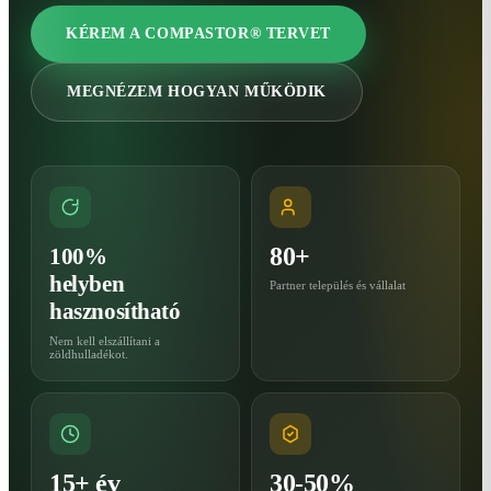
KÉREM A COMPASTOR® TERVET
MEGNÉZEM HOGYAN MŰKÖDIK
80+
100%
helyben
Partner település és vállalat
hasznosítható
Nem kell elszállítani a
zöldhulladékot.
15+ év
30-50%