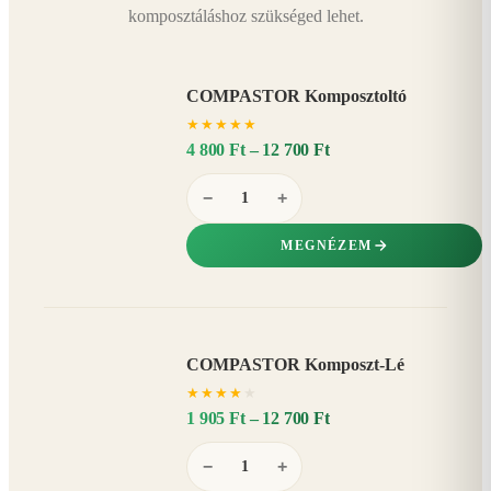
komposztáláshoz szükséged lehet.
COMPASTOR Komposztoltó
★
★
★
★
★
4 800 Ft – 12 700 Ft
−
+
MEGNÉZEM
COMPASTOR Komposzt-Lé
AKÁR
★
★
★
★
★
20%
−
1 905 Ft – 12 700 Ft
−
+