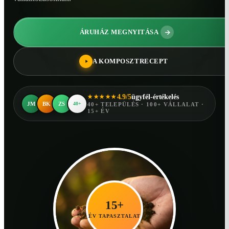
ÁRUHÁZ MEGNYITÁSA
A KOMPOSZTRECEPT
4.9/5
ügyfél-értékelés
★★★★★
JM
BK
ZS
40+
40+ TELEPÜLÉS · 100+ VÁLLALAT ·
15+ ÉV
15+
ÉV TAPASZTALAT