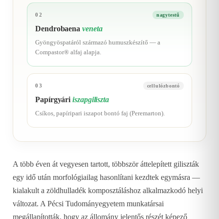
02
nagytestű
Dendrobaena
veneta
Gyöngyöspatáról származó humuszkészítő — a
Compastor® alfaj alapja.
03
cellulózbontó
Papírgyári
iszapgiliszta
Csíkos, papíripari iszapot bontó faj (Peremarton).
A több éven át vegyesen tartott, többször áttelepített giliszták
egy idő után morfológiailag hasonlítani kezdtek egymásra —
kialakult a zöldhulladék komposztáláshoz alkalmazkodó helyi
változat. A Pécsi Tudományegyetem munkatársai
megállapították, hogy az állomány jelentős részét képező