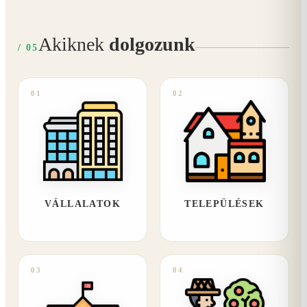
Akiknek
dolgozunk
/ 05
01
02
VÁLLALATOK
TELEPÜLÉSEK
03
04