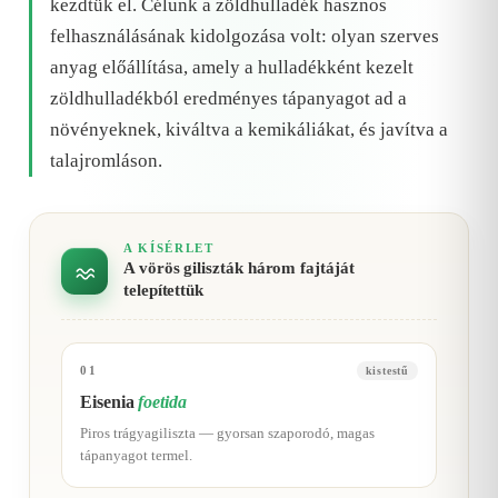
kezdtük el. Célunk a zöldhulladék hasznos
felhasználásának kidolgozása volt: olyan szerves
anyag előállítása, amely a hulladékként kezelt
zöldhulladékból eredményes tápanyagot ad a
növényeknek, kiváltva a kemikáliákat, és javítva a
talajromláson.
A KÍSÉRLET
A vörös giliszták három fajtáját
telepítettük
01
kistestű
Eisenia
foetida
Piros trágyagiliszta — gyorsan szaporodó, magas
tápanyagot termel.