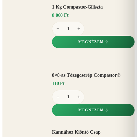
1 Kg Compastor-Giliszta
8 000 Ft
−
+
MEGNÉZEM
8×8-as Tőzegcserép Compastor®
110 Ft
−
+
MEGNÉZEM
Kannához Kiöntő Csap