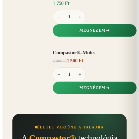
1 750 Ft
−
+
MEGNÉZEM
Compastor®–Mulcs
AKCIÓ
1 500 Ft
2 000 Ft
25%
−
−
+
MEGNÉZEM
ÉLETET VISZÜNK A TALAJBA
A
Compastor®
technológia