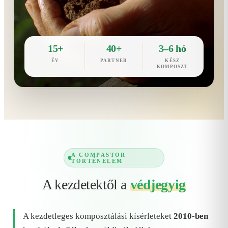
15+
40+
3–6 hó
ÉV
PARTNER
KÉSZ
KOMPOSZT
A COMPASTOR
TÖRTÉNELEM
A kezdetektől a
védjegyig
A kezdetleges komposztálási kísérleteket
2010-ben