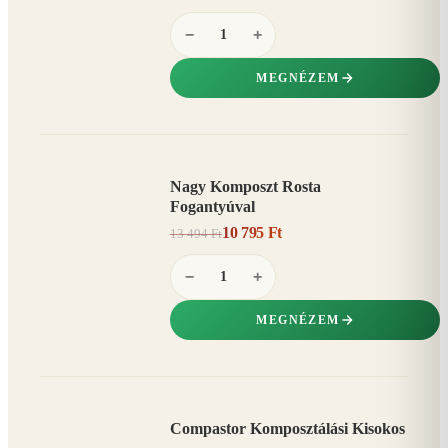
−
+
MEGNÉZEM
Nagy Komposzt Rosta
AKCIÓ
Fogantyúval
20%
−
10 795 Ft
13 494 Ft
−
+
MEGNÉZEM
Compastor Komposztálási Kisokos
AKCIÓ