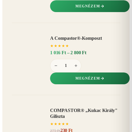
MEGNÉZEM
A Compastor®-Komposzt
AKÁR
★
★
★
★
★
15%
−
1 016 Ft – 2 800 Ft
−
+
MEGNÉZEM
COMPASTOR® „Kukac Király"
AKCIÓ
Giliszta
16%
−
★
★
★
★
★
230 Ft
275 Ft