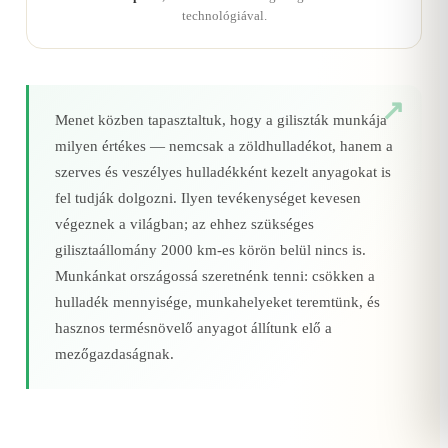
technológiával.
Menet közben tapasztaltuk, hogy a giliszták munkája
milyen értékes — nemcsak a zöldhulladékot, hanem a
szerves és veszélyes hulladékként kezelt anyagokat is
fel tudják dolgozni. Ilyen tevékenységet kevesen
végeznek a világban; az ehhez szükséges
gilisztaállomány 2000 km‑es körön belül nincs is.
Munkánkat országossá szeretnénk tenni: csökken a
hulladék mennyisége, munkahelyeket teremtünk, és
hasznos termésnövelő anyagot állítunk elő a
mezőgazdaságnak.