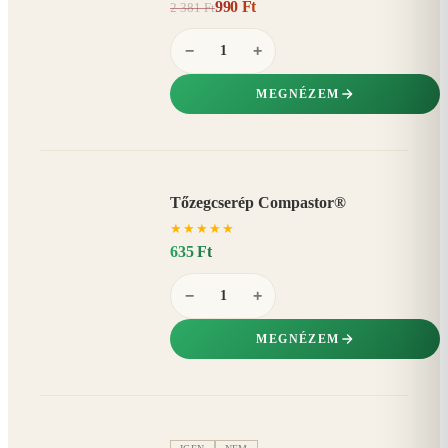
990 Ft
2 381 Ft
58%
−
−
+
MEGNÉZEM
Tőzegcserép Compastor®
★
★
★
★
★
635 Ft
−
+
MEGNÉZEM