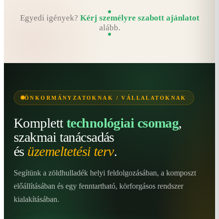
Egyedi igények?
Kérj személyre szabott ajánlatot
alább.
ÖNKORMÁNYZATOKNAK / VÁLLALATOKNAK
Komplett
technológiai csomag
,
szakmai tanácsadás
és
üzemeltetési terv
.
Segítünk a zöldhulladék helyi feldolgozásában, a komposzt
előállításában és egy fenntartható, körforgásos rendszer
kialakításában.