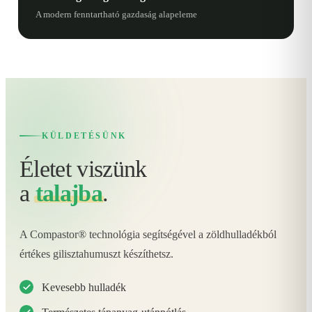
A modern fenntartható gazdaság alapeleme
KÜLDETÉSÜNK
Életet viszünk
a
talajba
.
A Compastor® technológia segítségével a zöldhulladékból
értékes gilisztahumuszt készíthetsz.
Kevesebb hulladék