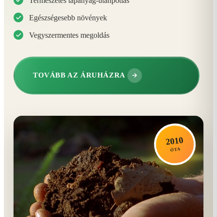
Természetes tápanyag-utánpótlás
Egészségesebb növények
Vegyszermentes megoldás
TOVÁBB AZ ÁRUHÁZRA
2010
ÓTA