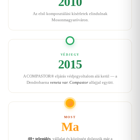
2010
Az első komposztálási kísérletek elindulnak
Mosonmagyaróváron.
VÉDJEGY
2015
A COMPASTOR® eljárás védjegyoltalom alá kerül — a
Dendrobaena
veneta var. Compastor
alfajjal együtt.
MOST
Ma
40+ település
, vállalat és közösség dolgozik már a