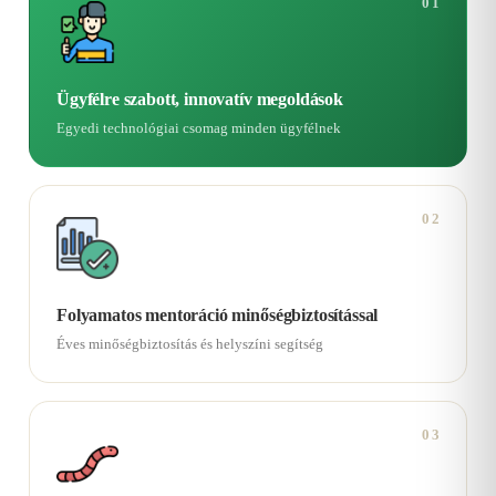
01
Ügyfélre szabott, innovatív megoldások
Egyedi technológiai csomag minden ügyfélnek
02
Folyamatos mentoráció minőségbiztosítással
Éves minőségbiztosítás és helyszíni segítség
03