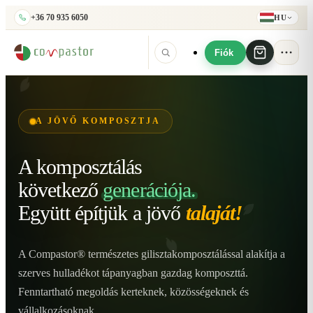
+36 70 935 6050
HU
Fiók
A JÖVŐ KOMPOSZTJA
A komposztálás
következő
generációja.
Együtt építjük
a jövő
talaját!
A Compastor® természetes gilisztakomposztálással alakítja a
szerves hulladékot tápanyagban gazdag komposzttá.
Fenntartható megoldás kerteknek, közösségeknek és
vállalkozásoknak.