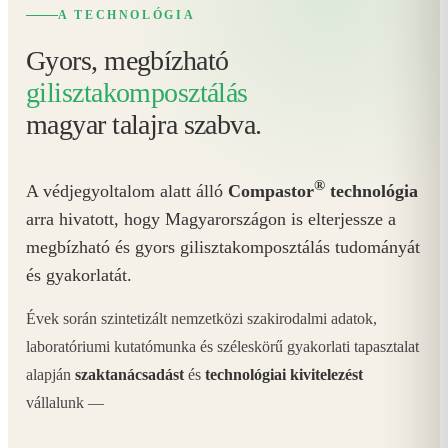
A TECHNOLÓGIA
Gyors, megbízható
gilisztakomposztálás
magyar talajra szabva.
®
A védjegyoltalom alatt álló
Compastor
technológia
arra hivatott, hogy Magyarországon is elterjessze a
megbízható és gyors gilisztakomposztálás tudományát
és gyakorlatát.
Évek során szintetizált nemzetközi szakirodalmi adatok,
laboratóriumi kutatómunka és széleskörű gyakorlati tapasztalat
alapján
szaktanácsadást
és
technológiai kivitelezést
vállalunk —