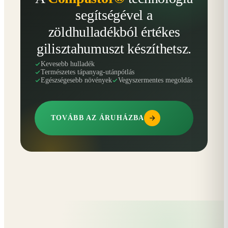
segítségével a
zöldhulladékból értékes
gilisztahumuszt készíthetsz.
Kevesebb hulladék
Természetes tápanyag-utánpótlás
Egészségesebb növények
Vegyszermentes megoldás
TOVÁBB AZ ÁRUHÁZBA