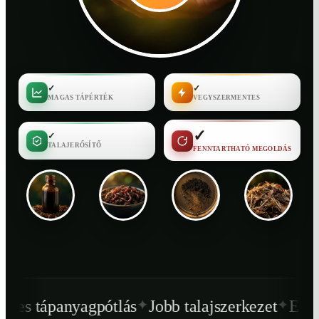
✓
✓
MAGAS TÁPÉRTÉK
VEGYSZERMENTES
✓
✓
TALAJERŐSÍTŐ
FENNTARTHATÓ MEGOLDÁS
✦
✦
ótlás
Jobb talajszerkezet
Egészségesebb nö