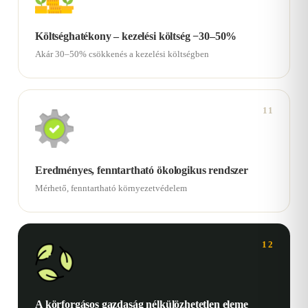
Költséghatékony – kezelési költség −30–50%
Akár 30–50% csökkenés a kezelési költségben
11
Eredményes, fenntartható ökologikus rendszer
Mérhető, fenntartható környezetvédelem
12
A körforgásos gazdaság nélkülözhetetlen eleme