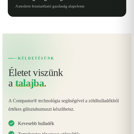
A modern fenntartható gazdaság alapeleme
KÜLDETÉSÜNK
Életet viszünk
a
talajba
.
A Compastor® technológia segítségével a zöldhulladékból
értékes gilisztahumuszt készíthetsz.
Kevesebb hulladék