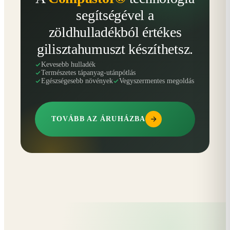
segítségével a
zöldhulladékból értékes
gilisztahumuszt készíthetsz.
Kevesebb hulladék
Természetes tápanyag-utánpótlás
Egészségesebb növények
Vegyszermentes megoldás
TOVÁBB AZ ÁRUHÁZBA