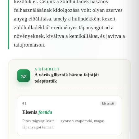
kezdtük el. Célunk a zöldhulladék hasznos
felhasználásának kidolgozása volt: olyan szerves
anyag előállítása, amely a hulladékként kezelt
zöldhulladékból eredményes tápanyagot ad a
növényeknek, kiváltva a kemikáliákat, és javítva a
talajromláson.
A KÍSÉRLET
A vörös giliszták három fajtáját
telepítettük
01
kistestű
Eisenia
foetida
Piros trágyagiliszta — gyorsan szaporodó, magas
tápanyagot termel.