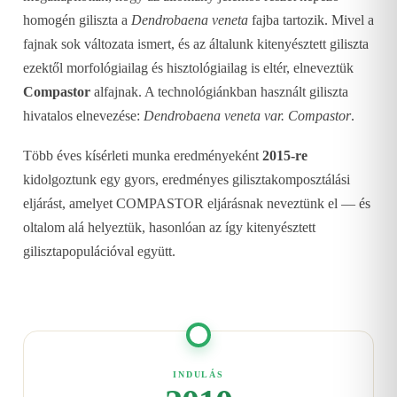
homogén giliszta a
Dendrobaena veneta
fajba tartozik. Mivel a
fajnak sok változata ismert, és az általunk kitenyésztett giliszta
ezektől morfológiailag és hisztológiailag is eltér, elneveztük
Compastor
alfajnak. A technológiánkban használt giliszta
hivatalos elnevezése:
Dendrobaena veneta var. Compastor
.
Több éves kísérleti munka eredményeként
2015-re
kidolgoztunk egy gyors, eredményes gilisztakomposztálási
eljárást, amelyet COMPASTOR eljárásnak neveztünk el — és
oltalom alá helyeztük, hasonlóan az így kitenyésztett
gilisztapopulációval együtt.
INDULÁS