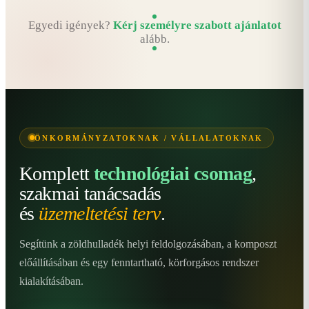
Egyedi igények?
Kérj személyre szabott ajánlatot
alább.
ÖNKORMÁNYZATOKNAK / VÁLLALATOKNAK
Komplett
technológiai csomag
,
szakmai tanácsadás
és
üzemeltetési terv
.
Segítünk a zöldhulladék helyi feldolgozásában, a komposzt
előállításában és egy fenntartható, körforgásos rendszer
kialakításában.