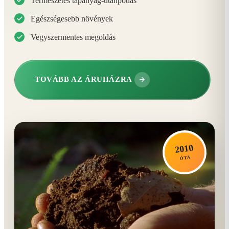
Természetes tápanyag-utánpótlás
Egészségesebb növények
Vegyszermentes megoldás
TOVÁBB AZ ÁRUHÁZRA
2010
ÓTA