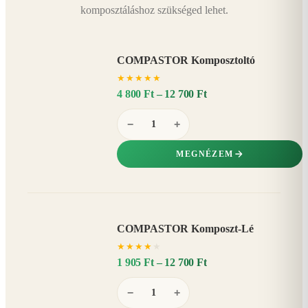
komposztáláshoz szükséged lehet.
COMPASTOR Komposztoltó
★
★
★
★
★
4 800 Ft – 12 700 Ft
−
+
MEGNÉZEM
COMPASTOR Komposzt-Lé
AKÁR
★
★
★
★
★
20%
−
1 905 Ft – 12 700 Ft
−
+