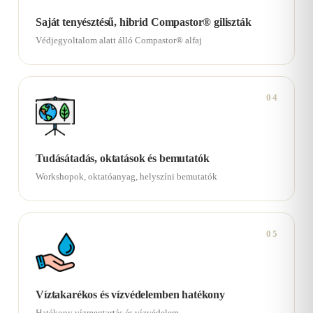
Saját tenyésztésű, hibrid Compastor® giliszták
Védjegyoltalom alatt álló Compastor® alfaj
04
Tudásátadás, oktatások és bemutatók
Workshopok, oktatóanyag, helyszíni bemutatók
05
Víztakarékos és vízvédelemben hatékony
Hatékony vízmegtartás és vízvédelem