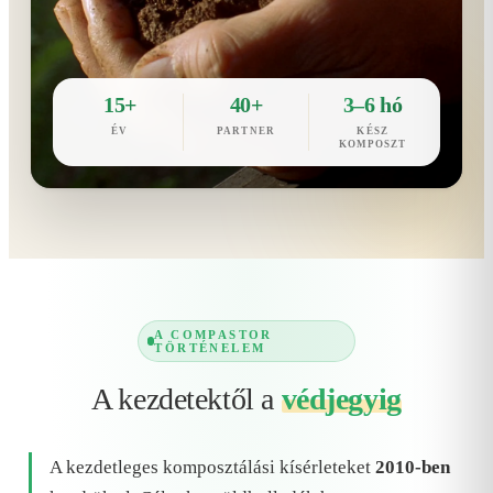
15+
40+
3–6 hó
ÉV
PARTNER
KÉSZ
KOMPOSZT
A COMPASTOR
TÖRTÉNELEM
A kezdetektől a
védjegyig
A kezdetleges komposztálási kísérleteket
2010-ben