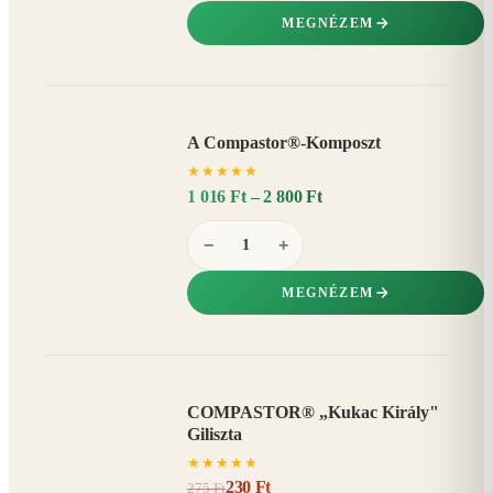
MEGNÉZEM
A Compastor®-Komposzt
AKÁR
★
★
★
★
★
15%
−
1 016 Ft – 2 800 Ft
−
+
MEGNÉZEM
COMPASTOR® „Kukac Király"
AKCIÓ
Giliszta
16%
−
★
★
★
★
★
230 Ft
275 Ft