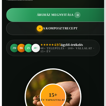
ÁRUHÁZ MEGNYITÁSA
A KOMPOSZTRECEPT
4.9/5
ügyfél-értékelés
★★★★★
JM
BK
ZS
40+
40+ TELEPÜLÉS · 100+ VÁLLALAT ·
15+ ÉV
15+
ÉV TAPASZTALAT