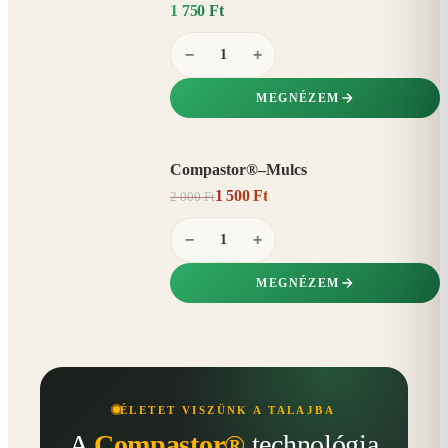
1 750 Ft
−
+
MEGNÉZEM
Compastor®–Mulcs
AKCIÓ
1 500 Ft
2 000 Ft
25%
−
−
+
MEGNÉZEM
ÉLETET VISZÜNK A TALAJBA
A
Compastor®
technológia