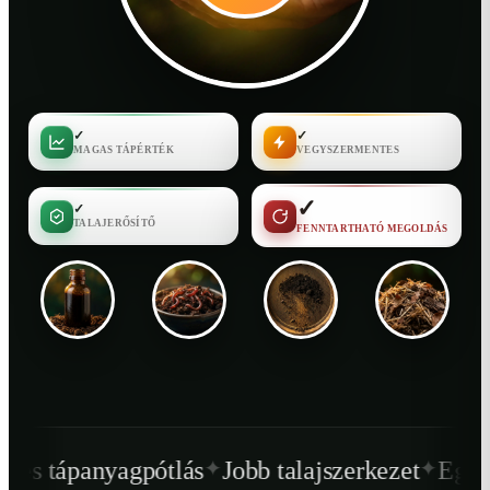
✓
✓
MAGAS TÁPÉRTÉK
VEGYSZERMENTES
✓
✓
TALAJERŐSÍTŐ
FENNTARTHATÓ MEGOLDÁS
✦
✦
pótlás
Jobb talajszerkezet
Egészségesebb nö