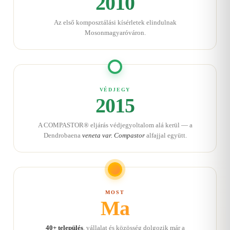
2010
Az első komposztálási kísérletek elindulnak
Mosonmagyaróváron.
VÉDJEGY
2015
A COMPASTOR® eljárás védjegyoltalom alá kerül — a
Dendrobaena
veneta var. Compastor
alfajjal együtt.
MOST
Ma
40+ település
, vállalat és közösség dolgozik már a