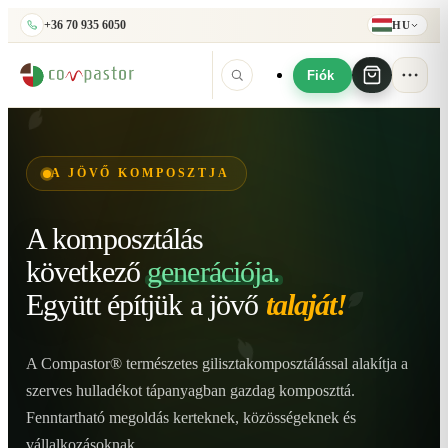
+36 70 935 6050
HU
Fiók
A JÖVŐ KOMPOSZTJA
A komposztálás
következő
generációja.
Együtt építjük
a jövő
talaját!
A Compastor® természetes gilisztakomposztálással alakítja a
szerves hulladékot tápanyagban gazdag komposzttá.
Fenntartható megoldás kerteknek, közösségeknek és
vállalkozásoknak.