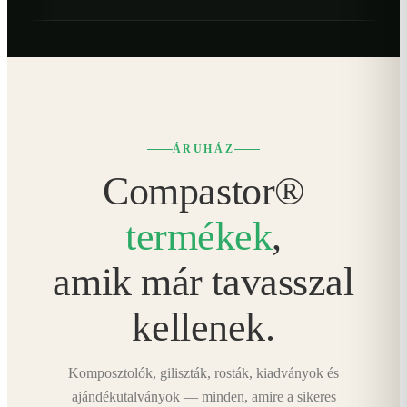
ÁRUHÁZ
Compastor®
termékek
,
amik már tavasszal
kellenek.
Komposztolók, giliszták, rosták, kiadványok és
ajándékutalványok — minden, amire a sikeres