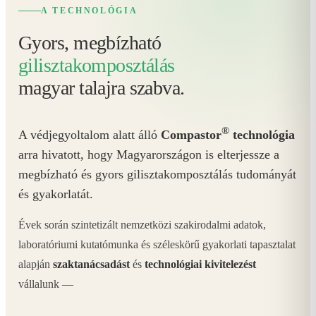
A TECHNOLÓGIA
Gyors, megbízható
gilisztakomposztálás
magyar talajra szabva.
®
A védjegyoltalom alatt álló
Compastor
technológia
arra hivatott, hogy Magyarországon is elterjessze a
megbízható és gyors gilisztakomposztálás tudományát
és gyakorlatát.
Évek során szintetizált nemzetközi szakirodalmi adatok,
laboratóriumi kutatómunka és széleskörű gyakorlati tapasztalat
alapján
szaktanácsadást
és
technológiai kivitelezést
vállalunk —