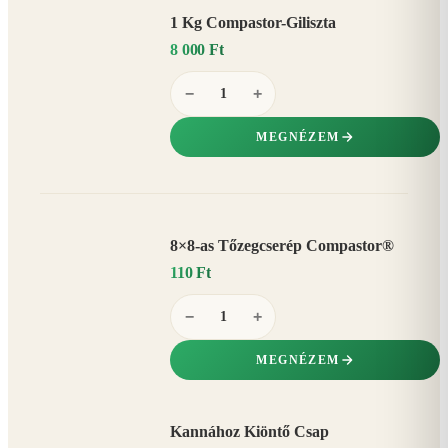
1 Kg Compastor-Giliszta
8 000 Ft
−
+
MEGNÉZEM
8×8-as Tőzegcserép Compastor®
110 Ft
−
+
MEGNÉZEM
Kannához Kiöntő Csap