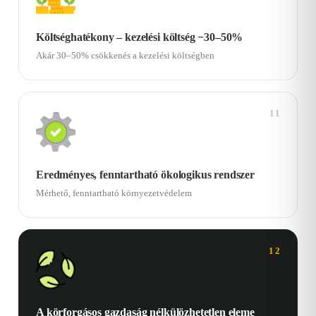
Költséghatékony – kezelési költség −30–50%
Akár 30–50% csökkenés a kezelési költségben
11
Eredményes, fenntartható ökologikus rendszer
Mérhető, fenntartható környezetvédelem
12
A körforgásos gazdaság nélkülözhetetlen eleme