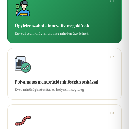
01
Ügyfélre szabott, innovatív megoldások
Egyedi technológiai csomag minden ügyfélnek
02
Folyamatos mentoráció minőségbiztosítással
Éves minőségbiztosítás és helyszíni segítség
03