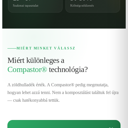
Szakmai tapasztalat
Költségcsökkenés
MIÉRT MINKET VÁLASSZ
Miért különleges a
Compastor®
technológia?
A zöldhulladék érték. A Compastor® pedig megmutatja,
hogyan lehet azzá tenni. Nem a komposztálást találtuk fel újra
— csak hatékonyabbá tettük.