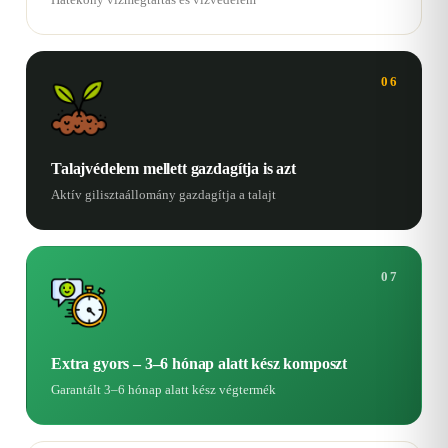
06
Talajvédelem mellett gazdagítja is azt
Aktív gilisztaállomány gazdagítja a talajt
07
Extra gyors – 3–6 hónap alatt kész komposzt
Garantált 3–6 hónap alatt kész végtermék