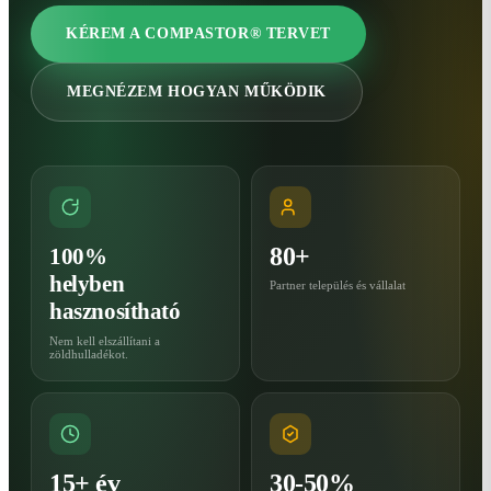
KÉREM A COMPASTOR® TERVET
MEGNÉZEM HOGYAN MŰKÖDIK
80+
100%
helyben
Partner település és vállalat
hasznosítható
Nem kell elszállítani a
zöldhulladékot.
15+ év
30-50%