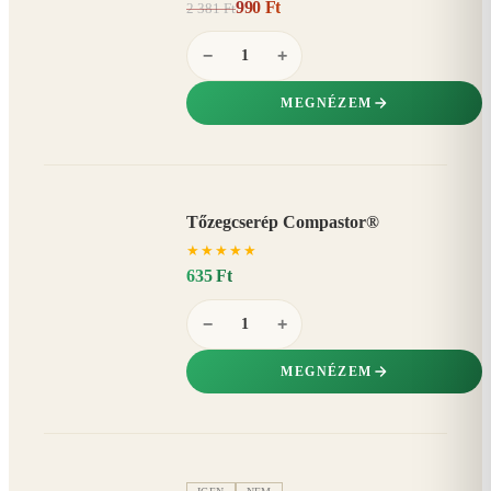
990 Ft
2 381 Ft
58%
−
−
+
MEGNÉZEM
Tőzegcserép Compastor®
★
★
★
★
★
635 Ft
−
+
MEGNÉZEM