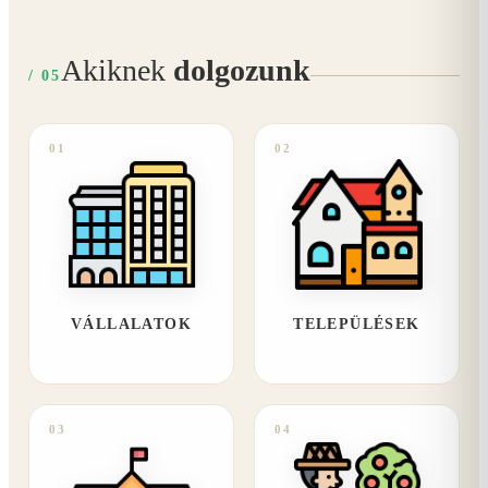
Akiknek
dolgozunk
/ 05
01
02
VÁLLALATOK
TELEPÜLÉSEK
03
04