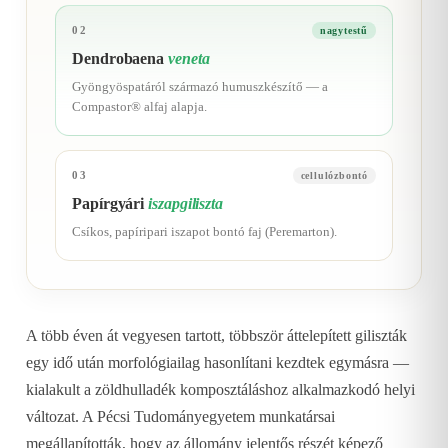
02
nagytestű
Dendrobaena
veneta
Gyöngyöspatáról származó humuszkészítő — a
Compastor® alfaj alapja.
03
cellulózbontó
Papírgyári
iszapgiliszta
Csíkos, papíripari iszapot bontó faj (Peremarton).
A több éven át vegyesen tartott, többször áttelepített giliszták
egy idő után morfológiailag hasonlítani kezdtek egymásra —
kialakult a zöldhulladék komposztáláshoz alkalmazkodó helyi
változat. A Pécsi Tudományegyetem munkatársai
megállapították, hogy az állomány jelentős részét képező