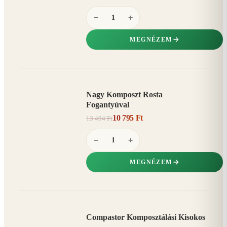
−
+
MEGNÉZEM
Nagy Komposzt Rosta
AKCIÓ
Fogantyúval
20%
−
10 795 Ft
13 494 Ft
−
+
MEGNÉZEM
Compastor Komposztálási Kisokos
AKCIÓ