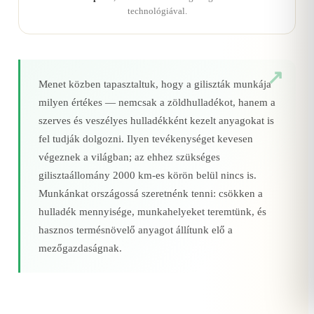
technológiával.
Menet közben tapasztaltuk, hogy a giliszták munkája
milyen értékes — nemcsak a zöldhulladékot, hanem a
szerves és veszélyes hulladékként kezelt anyagokat is
fel tudják dolgozni. Ilyen tevékenységet kevesen
végeznek a világban; az ehhez szükséges
gilisztaállomány 2000 km‑es körön belül nincs is.
Munkánkat országossá szeretnénk tenni: csökken a
hulladék mennyisége, munkahelyeket teremtünk, és
hasznos termésnövelő anyagot állítunk elő a
mezőgazdaságnak.