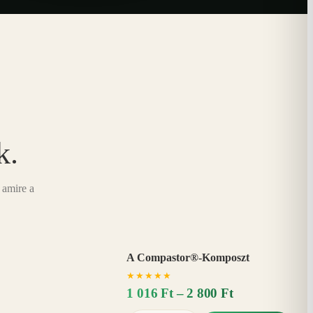
k.
 amire a
A Compastor®-Komposzt
AKÁR
★
★
★
★
★
15%
−
1 016 Ft – 2 800 Ft