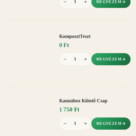
−
+
MEGNÉZEM
KomposztTeszt
0 Ft
−
+
MEGNÉZEM
Kannához Kiöntő Csap
1 750 Ft
−
+
MEGNÉZEM