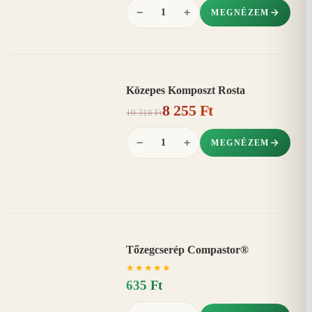
−
+
MEGNÉZEM
Közepes Komposzt Rosta
AKCIÓ
8 255 Ft
20%
−
10 318 Ft
−
+
MEGNÉZEM
Tőzegcserép Compastor®
★
★
★
★
★
635 Ft