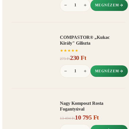
−
+
MEGNÉZEM
COMPASTOR® „Kukac
AKCIÓ
Király" Giliszta
16%
−
★
★
★
★
★
230 Ft
275 Ft
−
+
MEGNÉZEM
Nagy Komposzt Rosta
AKCIÓ
Fogantyúval
20%
−
10 795 Ft
13 494 Ft