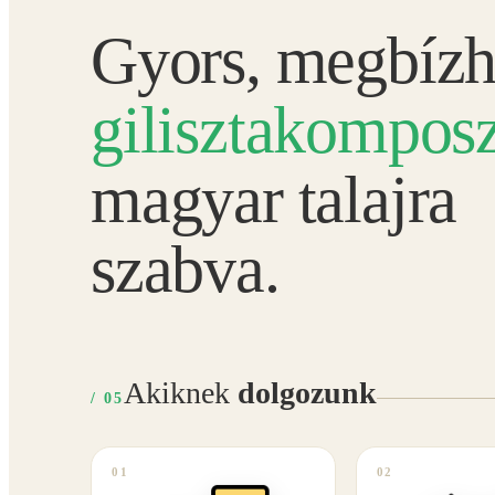
Gyors, megbízh
gilisztakomposz
magyar talajra
szabva.
Akiknek
dolgozunk
/ 05
01
02