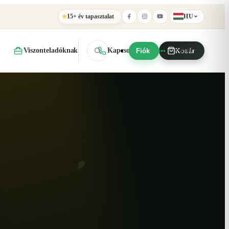
15+ év tapasztalat
HU
★
Viszonteladóknak
Kapcsolat
További
Fiók
Kosár