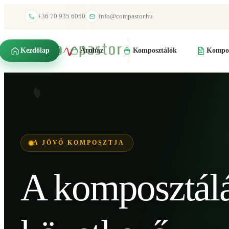
+36 70 935 6050
info@compastor.hu
Kezdőlap
Áruház
Komposztálók
Kompos
A JÖVŐ KOMPOSZTJA
A komposztál