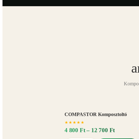
a
Komposz
COMPASTOR Komposztoltó
★
★
★
★
★
4 800 Ft – 12 700 Ft