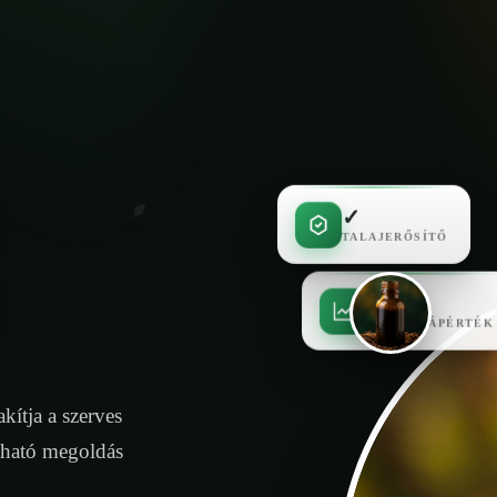
✓
TALAJERŐSÍTŐ
✓
MAGAS TÁPÉRTÉK
kítja a szerves
tható megoldás