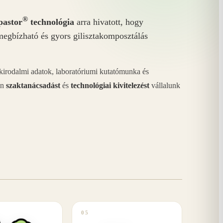
®
astor
technológia
arra hivatott, hogy
megbízható és gyors gilisztakomposztálás
akirodalmi adatok, laboratóriumi kutatómunka és
án
szaktanácsadást
és
technológiai kivitelezést
vállalunk
05