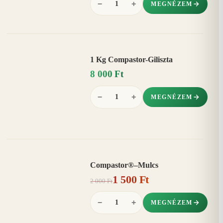
−
+
MEGNÉZEM
1 Kg Compastor-Giliszta
8 000 Ft
−
+
MEGNÉZEM
Compastor®–Mulcs
AKCIÓ
1 500 Ft
25%
−
2 000 Ft
−
+
MEGNÉZEM