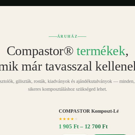
ÁRUHÁZ
Compastor®
termékek
,
mik már tavasszal kellene
tolók, giliszták, rosták, kiadványok és ajándékutalványok — minden,
sikeres komposztáláshoz szükséged lehet.
COMPASTOR Komposzt-Lé
AKÁR
★
★
★
★
★
20%
−
1 905 Ft – 12 700 Ft