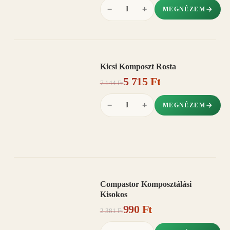
−
+
MEGNÉZEM
Kicsi Komposzt Rosta
AKCIÓ
5 715 Ft
20%
−
7 144 Ft
−
+
MEGNÉZEM
Compastor Komposztálási
AKCIÓ
Kisokos
58%
−
990 Ft
2 381 Ft