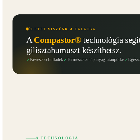
ÉLETET VISZÜNK A TALAJBA
A
Compastor®
technológia segí
gilisztahumuszt készíthetsz.
Kevesebb hulladék
Természetes tápanyag-utánpótlás
Egész
A TECHNOLÓGIA