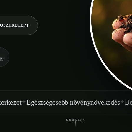
OSZTRECEPT
ÉV
✦
észségesebb növénynövekedés
Beltéren is ha
GÖRGESS