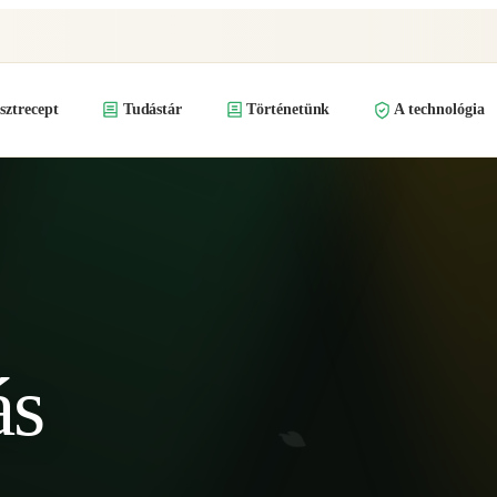
ztrecept
Tudástár
Történetünk
A technológia
ás