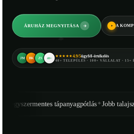
ÁRUHÁZ MEGNYITÁSA
A KOMP
4.9/5
ügyfél-értékelés
★★★★★
JM
BK
ZS
40+
40+ TELEPÜLÉS · 100+ VÁLLALAT · 15+ 
✦
✦
entes tápanyagpótlás
Jobb talajszerkezet
Eg