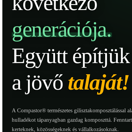
következő
generációja.
Együtt építjük
a jövő
talaját!
A Compastor® természetes gilisztakomposztálással ala
hulladékot tápanyagban gazdag komposzttá. Fenntar
kerteknek, közösségeknek és vállalkozásoknak.