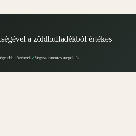
tségével a zöldhulladékból értékes
ségesebb növények
Vegyszermentes megoldás