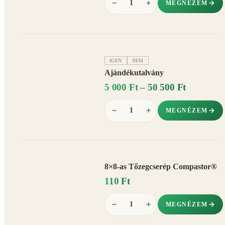
−
+
MEGNÉZEM
IGEN
NEM
Ajándékutalvány
5 000 Ft – 50 500 Ft
−
+
MEGNÉZEM
8×8-as Tőzegcserép Compastor®
110 Ft
−
+
MEGNÉZEM