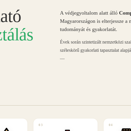
ató
A védjegyoltalom alatt álló
Comp
Magyarországon is elterjessze a 
tálás
tudományát és gyakorlatát.
Évek során szintetizált nemzetközi sz
széleskörű gyakorlati tapasztalat alapj
—
03
04