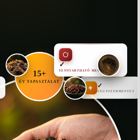
✓
FENNTARTHATÓ MEGOLDÁS
15+
ÉV TAPASZTALAT
✓
VEGYSZERMENTES